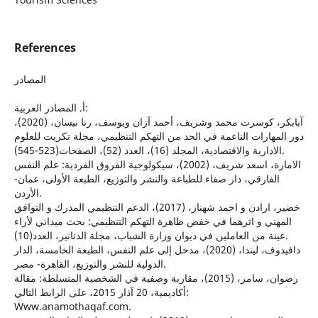
References
المصادر
أ‌. المصادر العربية:
آبابكر، كوسرت محمد وشريف، أحمد آزان ويوسف، رنا نيسان، (2020)،
دور المهارات الناعمة في الحد من التهكم التنظيمي، مجلة تكريت للعلوم
الادارية والاقتصادية، المجلد (16)، العدد (52)، الصفحات(523-545).
الامارة، اسعد شريف، (2002)، سيكولوجية الفروق الفردية: علم النفس
الفارقي، دار صفاء للطباعة والنشر والتوزيع، الطبعة الأولى، عمان-
الأردن.
خضير، ارادن و احمد شهناز، (2017)، الدعم التنظيمي المدرك و التوافق
المهني و اثرهما في خفض ظاهرة التهكم التنظيمي: بحث ميداني لأراء
عينة من العاملين في ديوان وزارة الشباب، مجلة الدنانير، العدد(10).
دافيدوف، ليندا، (2020)، مدخل إلى علم النفس، الطبعة الخامسة، الدار
الدولية للنشر والتوزيع، القاهرة- مصر.
رضوان، سامر، (2015)، مقاربة وصفية في الشخصية المتسلطة: مقالة
أكاديمية، 20 آذار 2015، على الرابط التالي:
Www.anamothaqaf.com.