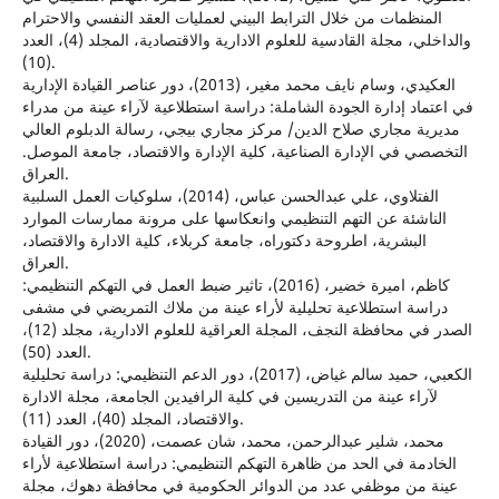
المنظمات من خلال الترابط البيني لعمليات العقد النفسي والاحترام
والداخلي، مجلة القادسية للعلوم الادارية والاقتصادية، المجلد (4)، العدد
(10).
العكيدي، وسام نايف محمد مغير، (2013)، دور عناصر القيادة الإدارية
في اعتماد إدارة الجودة الشاملة: دراسة استطلاعية لآراء عينة من مدراء
مديرية مجاري صلاح الدين/ مركز مجاري بيجي، رسالة الدبلوم العالي
التخصصي في الإدارة الصناعية، كلية الإدارة والاقتصاد، جامعة الموصل.
العراق.
الفتلاوي، علي عبدالحسن عباس، (2014)، سلوكيات العمل السلبية
الناشئة عن التهم التنظيمي وانعكاسها على مرونة ممارسات الموارد
البشرية، اطروحة دكتوراه، جامعة كربلاء، كلية الادارة والاقتصاد،
العراق.
كاظم، اميرة خضير، (2016)، تاثير ضبط العمل في التهكم التنظيمي:
دراسة استطلاعية تحليلية لأراء عينة من ملاك التمريضي في مشفى
الصدر في محافظة النجف، المجلة العراقية للعلوم الادارية، مجلد (12)،
العدد (50).
الكعبي، حميد سالم غياض، (2017)، دور الدعم التنظيمي: دراسة تحليلية
لآراء عينة من التدريسين في كلية الرافيدين الجامعة، مجلة الادارة
والاقتصاد، المجلد (40)، العدد (11).
محمد، شلير عبدالرحمن، محمد، شان عصمت، (2020)، دور القيادة
الخادمة في الحد من ظاهرة التهكم التنظيمي: دراسة استطلاعية لأراء
عينة من موظفي عدد من الدوائر الحكومية في محافظة دهوك، مجلة