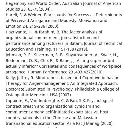
Hegemony and World Order, Australian Journal of American
Studies 23, 63-75(2004).
Hareli, S. & Weiner, B. Accounts for Success as Determinants
of Perceived Arrogance and Modesty. Motivation and
Emotion 24, 215–236 (2000).
Hazriyanto, H., & Ibrahim, B. The factor analysis of
organizational commitment, job satisfaction and
performance among lecturers in Batam. Journal of Technical
Education and Training, 11 151-158 (2019).
Johnson, R. E., Silverman, S. B., Shyamsunder, A., Swee, H.,
Rodopman, O. B., Cho, E., & Bauer, J. Acting superior but
actually inferior? Correlates and consequences of workplace
arrogance. Human Performance 23 ,403-427(2010).
Kelly, Jeffrey R. Mindfulness-based and Cognitive-behavior
Therapy for Anger-management: An Integrated Approach,
Doctorate Submitted in Psychology, Philadelphia College of
Osteopathic Medicine, USA (2007).
Lapointe, E., Vandenberghe, C. & Fan, S.X. Psychological
contract breach and organizational cynicism and
commitment among self-initiated expatriates vs. host
country nationals in the Chinese and Malaysian
transnational education sector, Asia Pac J Manag (2020).