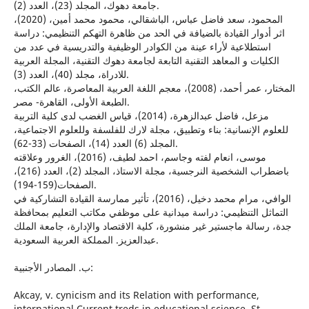
جامعة دهوك، المجلد (23)، العدد (2).
المحمود، سعد فاضل عباس، الباشقالي، محمود محمد أمين، (2020)،
اثر أدوار القيادة بالضيافة في الحد من ظاهرة التهكم التنظيمي: دراسة
استطلاعية لأراء عينة من الكوادر الوظيفية والتدريسية في عدد من
الكليات و المعاهد التقنية التابعة لجامعة دهوك التقنية، المجلة العربية
للادراة، مجلد (40)، العدد (3).
المختار، عمر أحمد، (2008)، معجم اللغة العربية المعاصرة، عالم الكتب،
الطبعة الأولى، القاهرة- مصر.
مزعل، فاضل عبدالزهرة، (2014)، قياس الغضب لدى كلية التربية
للعلوم الإنسانية: بناء وتطبيق، مجلة لارك للفلسفة وللعلوم الاجتماعية،
المجلد (6) العدد (14)، الصفحات (33-62).
موسى، انعام لفته وجاسم، احمد لطيف، (2016)، الغرور وعلاقته
باضطراب الشخصية النرجسية، مجلة الاستاذ، المجلد (2)، العدد (216)،
الصفحات(159-194).
الوافي، مرام محمد دخيل، (2016)، تأثير ممارسة القيادة التشاركية في
التماثل التنظيمي: دراسة ميدانية على موظفي مكاتب التعليم بمحافظة
جدة، رسالة ماجستير غير منشورة، كلية الاقتصاد والإدارة، جامعة الملك
عبدالعزيز. المملكة العربية السعودية.
ب‌. المصادر الأجنبية:
Akcay, v. cynicism and its Relation with performance,
international Current treds in educational science, St.