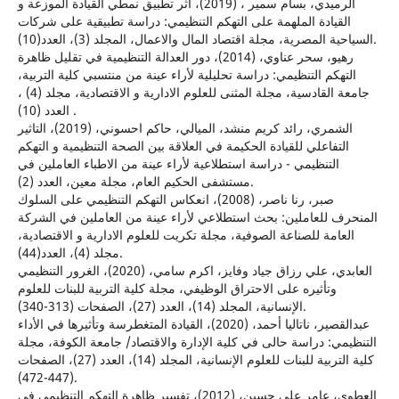
الرميدي، بسام سمير ، (2019)، اثر تطبيق نمطي القيادة الموزعة و
القيادة الملهمة على التهكم التنظيمي: دراسة تطبيقية على شركات
السياحية المصرية، مجلة اقتصاد المال والاعمال، المجلد (3)، العدد(10).
رهيو، سحر عناوي، (2014)، دور العدالة التنظيمية في تقليل ظاهرة
التهكم التنظيمي: دراسة تحليلية لأراء عينة من منتسبي كلية التربية،
جامعة القادسية، مجلة المثنى للعلوم الادارية و الاقتصادية، مجلد (4) ،
العدد (10) .
الشمري، رائد كريم منشد، الميالي، حاكم احسوني، (2019)، التاثير
التفاعلي للقيادة الحكيمة في العلاقة بين الصحة التنظيمية و التهكم
التنظيمي - دراسة استطلاعية لأراء عينة من الاطباء العاملين في
مستشفى الحكيم العام، مجلة معين، العدد (2).
صبر، رنا ناصر، (2008)، انعكاس التهكم التنظيمي على السلوك
المنحرف للعاملين: بحث استطلاعي لأراء عينة من العاملين في الشركة
العامة للصناعة الصوفية، مجلة تكريت للعلوم الادارية و الاقتصادية،
مجلد (4)، العدد(44).
العابدي، علي رزاق جياد وفايز، اكرم سامي، (2020)، الغرور التنظيمي
وتأثيره على الاحتراق الوظيفي، مجلة كلية التربية للبنات للعلوم
الإنسانية، المجلد (14)، العدد (27)، الصفحات (313-340).
عبدالقصير، ناتاليا أحمد، (2020)، القيادة المتغطرسة وتأثيرها في الأداء
التنظيمي: دراسة حالى في كلية الإدارة والاقتصاد/ جامعة الكوفة، مجلة
كلية التربية للبنات للعلوم الإنسانية، المجلد (14)، العدد (27)، الصفحات
(447-472).
العطوي، عامر علي حسين، (2012)، تفسير ظاهرة التهكم التنظيمي في