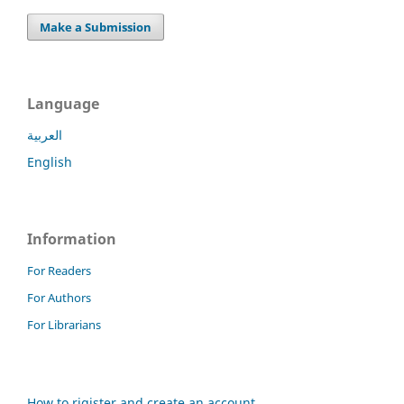
Make a Submission
Language
العربية
English
Information
For Readers
For Authors
For Librarians
How to rigister and create an account