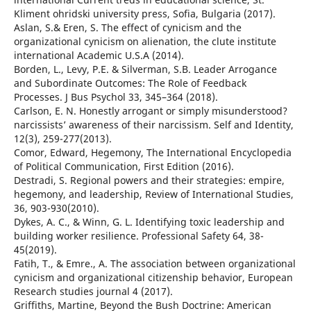
Kliment ohridski university press, Sofia, Bulgaria (2017).
Aslan, S.& Eren, S. The effect of cynicism and the
organizational cynicism on alienation, the clute institute
international Academic U.S.A (2014).
Borden, L., Levy, P.E. & Silverman, S.B. Leader Arrogance
and Subordinate Outcomes: The Role of Feedback
Processes. J Bus Psychol 33, 345–364 (2018).
Carlson, E. N. Honestly arrogant or simply misunderstood?
narcissists’ awareness of their narcissism. Self and Identity,
12(3), 259-277(2013).
Comor, Edward, Hegemony, The International Encyclopedia
of Political Communication, First Edition (2016).
Destradi, S. Regional powers and their strategies: empire,
hegemony, and leadership, Review of International Studies,
36, 903-930(2010).
Dykes, A. C., & Winn, G. L. Identifying toxic leadership and
building worker resilience. Professional Safety 64, 38-
45(2019).
Fatih, T., & Emre., A. The association between organizational
cynicism and organizational citizenship behavior, European
Research studies journal 4 (2017).
Griffiths, Martine, Beyond the Bush Doctrine: American