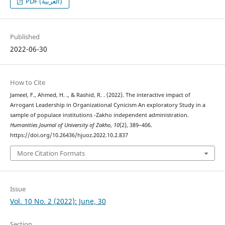
PDF (العربية)
Published
2022-06-30
How to Cite
Jameel, F., Ahmed, H. ., & Rashid, R. . (2022). The interactive impact of
Arrogant Leadership in Organizational Cynicism An exploratory Study in a
sample of populace institutions -Zakho independent administration.
Humanities Journal of University of Zakho
,
10
(2), 389–406.
https://doi.org/10.26436/hjuoz.2022.10.2.837
More Citation Formats
Issue
Vol. 10 No. 2 (2022): June, 30
Section