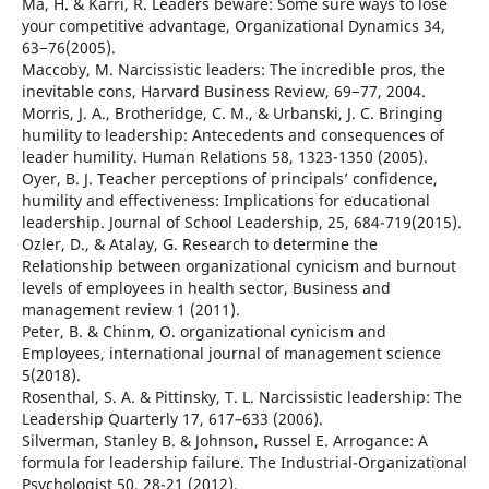
Ma, H. & Karri, R. Leaders beware: Some sure ways to lose
your competitive advantage, Organizational Dynamics 34,
63−76(2005).
Maccoby, M. Narcissistic leaders: The incredible pros, the
inevitable cons, Harvard Business Review, 69−77, 2004.
Morris, J. A., Brotheridge, C. M., & Urbanski, J. C. Bringing
humility to leadership: Antecedents and consequences of
leader humility. Human Relations 58, 1323-1350 (2005).
Oyer, B. J. Teacher perceptions of principals’ confidence,
humility and effectiveness: Implications for educational
leadership. Journal of School Leadership, 25, 684-719(2015).
Ozler, D., & Atalay, G. Research to determine the
Relationship between organizational cynicism and burnout
levels of employees in health sector, Business and
management review 1 (2011).
Peter, B. & Chinm, O. organizational cynicism and
Employees, international journal of management science
5(2018).
Rosenthal, S. A. & Pittinsky, T. L. Narcissistic leadership: The
Leadership Quarterly 17, 617–633 (2006).
Silverman, Stanley B. & Johnson, Russel E. Arrogance: A
formula for leadership failure. The Industrial-Organizational
Psychologist 50, 28-21 (2012).