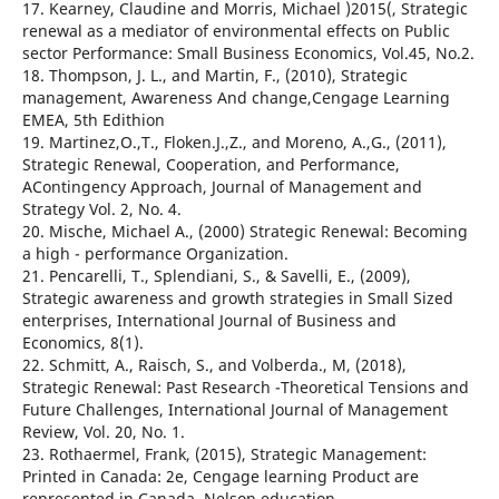
17. Kearney, Claudine and Morris, Michael )2015(, Strategic
renewal as a mediator of environmental effects on Public
sector Performance: Small Business Economics, Vol.45, No.2.
18. Thompson, J. L., and Martin, F., (2010), Strategic
management, Awareness And change,Cengage Learning
EMEA, 5th Edithion
19. Martinez,O.,T., Floken.J.,Z., and Moreno, A.,G., (2011),
Strategic Renewal, Cooperation, and Performance,
AContingency Approach, Journal of Management and
Strategy Vol. 2, No. 4.
20. Mische, Michael A., (2000) Strategic Renewal: Becoming
a high - performance Organization.
21. Pencarelli, T., Splendiani, S., & Savelli, E., (2009),
Strategic awareness and growth strategies in Small Sized
enterprises, International Journal of Business and
Economics, 8(1).
22. Schmitt, A., Raisch, S., and Volberda., M, (2018),
Strategic Renewal: Past Research -Theoretical Tensions and
Future Challenges, International Journal of Management
Review, Vol. 20, No. 1.
23. Rothaermel, Frank, (2015), Strategic Management:
Printed in Canada: 2e, Cengage learning Product are
represented in Canada, Nelson education.