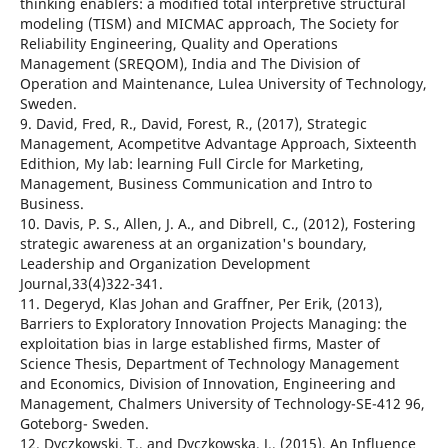
thinking enablers: a modified total interpretive structural
modeling (TISM) and MICMAC approach, The Society for
Reliability Engineering, Quality and Operations
Management (SREQOM), India and The Division of
Operation and Maintenance, Lulea University of Technology,
Sweden.
9. David, Fred, R., David, Forest, R., (2017), Strategic
Management, Acompetitve Advantage Approach, Sixteenth
Edithion, My lab: learning Full Circle for Marketing,
Management, Business Communication and Intro to
Business.
10. Davis, P. S., Allen, J. A., and Dibrell, C., (2012), Fostering
strategic awareness at an organization's boundary,
Leadership and Organization Development
Journal,33(4)322-341.
11. Degeryd, Klas Johan and Graffner, Per Erik, (2013),
Barriers to Exploratory Innovation Projects Managing: the
exploitation bias in large established firms, Master of
Science Thesis, Department of Technology Management
and Economics, Division of Innovation, Engineering and
Management, Chalmers University of Technology-SE-412 96,
Goteborg- Sweden.
12. Dyczkowski, T., and Dyczkowska, J., (2015), An Influence