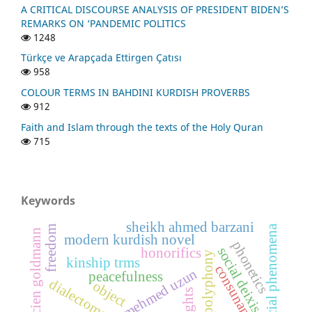
A CRITICAL DISCOURSE ANALYSIS OF PRESIDENT BIDEN’S
REMARKS ON ‘PANDEMIC POLITICS
1248
Türkçe ve Arapçada Ettirgen Çatısı
958
COLOUR TERMS IN BAHDINI KURDISH PROVERBS
912
Faith and Islam through the texts of the Holy Quran
715
Keywords
sheikh ahmed barzani
social phenomena
freedom
lucien goldmann
modern kurdish novel
phonetics
social deixis
honorifics
polyphony
kinship trms
consunant
mehmed uzun
peacefulness
dialectometry
object
rights