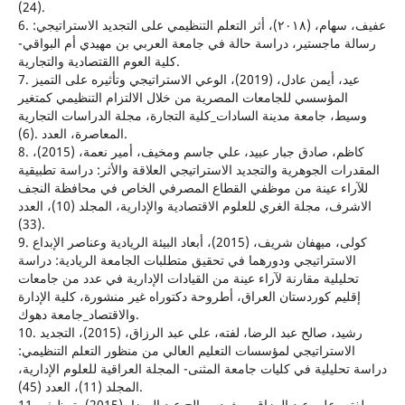
(24).
6. عفيف، سهام، (٢٠١٨)، أثر التعلم التنظيمي على التجديد الاستراتيجي:
رسالة ماجستير، دراسة حالة في جامعة العربي بن مهيدي أم البواقي-
كلية العوم االقتصادية والتجارية.
7. عيد، أيمن عادل، (2019)، الوعي الاستراتيجي وتأثيره على التميز
المؤسسي للجامعات المصرية من خلال الالتزام التنظيمي كمتغير
وسيط، جامعة مدينة السادات_كلية التجارة، مجلة الدراسات التجارية
المعاصرة، العدد .(6).
8. كاظم، صادق جبار عبيد، علي جاسم ومخيف، أمير نعمة، (2015)،
المقدرات الجوهرية والتجديد الاستراتيجي العلاقة والأثر: دراسة تطبيقية
للآراء عينة من موظفي القطاع المصرفي الخاص في محافظة النجف
الاشرف، مجلة الغري للعلوم الاقتصادية والإدارية، المجلد (10)، العدد
(33).
9. كولى، ميهفان شريف، (2015)، أبعاد البيئة الريادية وعناصر الإبداع
الاستراتيجي ودورهما في تحقيق متطلبات الجامعة الريادية: دراسة
تحليلية مقارنة لآراء عينة من القيادات الإدارية في عدد من جامعات
إقليم كوردستان العراق، أطروحة دكتوراه غير منشورة، كلية الإدارة
والاقتصاد_جامعة دهوك.
10. رشید، صالح عبد الرضا، لفته، علي عبد الرزاق، (2015)، التجدید
الاستراتیجي لمؤسسات التعلیم العالي من منظور التعلم التنظیمي:
دراسة تحلیلیة في كلیات جامعة المثنى- المجلة العراقیة للعلوم الإداریة،
المجلد (11)، العدد (45).
11. لفته، علي عبد الرزاق، رشید، صالح عبد الرضا، (2015)، توظيف