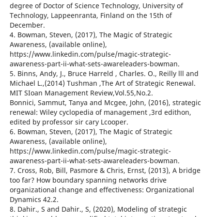
degree of Doctor of Science Technology, University of
Technology, Lappeenranta, Finland on the 15th of
December.
4. Bowman, Steven, (2017), The Magic of Strategic
Awareness, (available online),
https://www.linkedin.com/pulse/magic-strategic-
awareness-part-ii-what-sets-awareleaders-bowman.
5. Binns, Andy, J., Bruce Harreld , Charles. O., Reilly lll and
Michael L.,(2014) Tushman ,The Art of Strategic Renewal.
MIT SIoan Management Review,Vol.55,No.2.
Bonnici, Sammut, Tanya and Mcgee, John, (2016), strategic
renewal: Wiley cyclopedia of management ,3rd edithon,
edited by professor sir cary Lcooper.
6. Bowman, Steven, (2017), The Magic of Strategic
Awareness, (available online),
https://www.linkedin.com/pulse/magic-strategic-
awareness-part-ii-what-sets-awareleaders-bowman.
7. Cross, Rob, Bill, Pasmore & Chris, Ernst, (2013), A bridge
too far? How boundary spanning networks drive
organizational change and effectiveness: Organizational
Dynamics 42.2.
8. Dahir., S and Dahir., S, (2020), Modeling of strategic