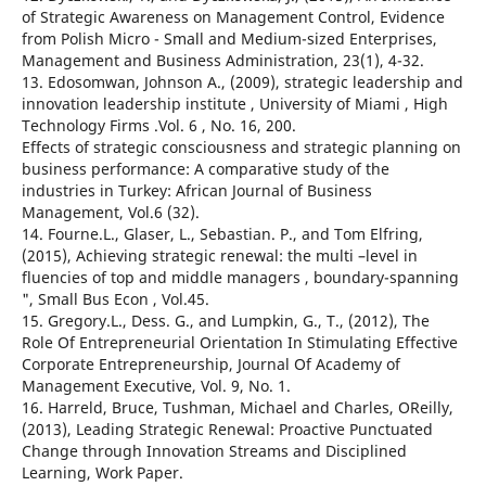
of Strategic Awareness on Management Control, Evidence
from Polish Micro - Small and Medium-sized Enterprises,
Management and Business Administration, 23(1), 4-32.
13. Edosomwan, Johnson A., (2009), strategic leadership and
innovation leadership institute , University of Miami , High
Technology Firms .Vol. 6 , No. 16, 200.
Effects of strategic consciousness and strategic planning on
business performance: A comparative study of the
industries in Turkey: African Journal of Business
Management, Vol.6 (32).
14. Fourne.L., Glaser, L., Sebastian. P., and Tom Elfring,
(2015), Achieving strategic renewal: the multi –level in
fluencies of top and middle managers , boundary-spanning
", Small Bus Econ , Vol.45.
15. Gregory.L., Dess. G., and Lumpkin, G., T., (2012), The
Role Of Entrepreneurial Orientation In Stimulating Effective
Corporate Entrepreneurship, Journal Of Academy of
Management Executive, Vol. 9, No. 1.
16. Harreld, Bruce, Tushman, Michael and Charles, OReilly,
(2013), Leading Strategic Renewal: Proactive Punctuated
Change through Innovation Streams and Disciplined
Learning, Work Paper.