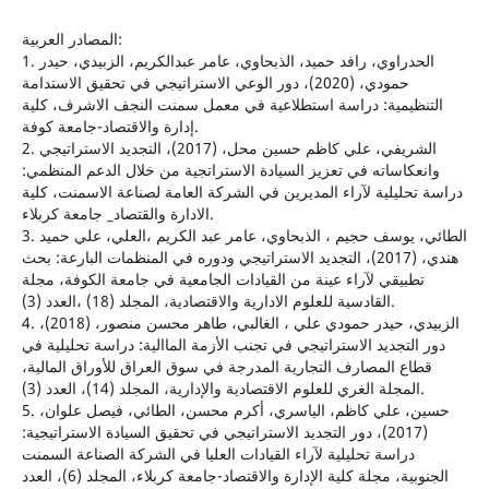
المصادر العربية:
1. الحدراوي، رافد حميد، الذبحاوي، عامر عبدالكريم، الزبيدي، حيدر
حمودي، (2020)، دور الوعي الاستراتيجي في تحقيق الاستدامة
التنظيمية: دراسة استطلاعية في معمل سمنت النجف الاشرف، كلية
إدارة والاقتصاد-جامعة كوفة.
2. الشريفي، علي كاظم حسين محل، (2017)، التجديد الاستراتيجي
وانعكاساته في تعزيز السيادة الاستراتجية من خلال الدعم المنظمي:
دراسة تحليلية لآراء المديرين في الشركة العامة لصناعة الاسمنت، كلية
الادارة والقتصاد_ جامعة كربلاء.
3. الطائي، يوسف حجيم ، الذبحاوي، عامر عبد الكريم ،العلي، علي حميد
هندي، (2017)، التجديد الاستراتيجي ودوره في المنظمات البارعة: بحث
تطبيقي لآراء عينة من القيادات الجامعية في جامعة الكوفة، مجلة
القادسية للعلوم الادارية والاقتصادية، المجلد (18) ،العدد (3).
4. الزبيدي، حيدر حمودي علي ، الغالبي، طاهر محسن منصور، (2018)،
دور التجديد الاستراتيجي في تجنب الأزمة الماالية: دراسة تحليلية في
قطاع المصارف التجارية المدرجة في سوق العراق للأوراق المالية،
المجلة الغري للعلوم الاقتصادية والإدارية، المجلد (14)، العدد (3).
5. حسين، علي كاظم، الياسري، أكرم محسن، الطائي، فيصل علوان،
(2017)، دور التجديد الاستراتيجي في تحقيق السيادة الاستراتيجية:
دراسة تحليلية لآراء القيادات العليا في الشركة الصناعة السمنت
الجنوبية، مجلة كلية الإدارة والاقتصاد-جامعة كربلاء، المجلد (6)، العدد