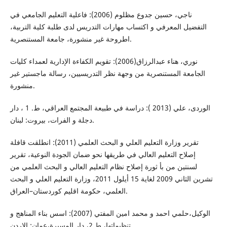
ناجي، حسين جدوع مظلوم (2006): فاعلية التعليم الجامعي في
التفضيل المعرفي و اكتساب مهارات التدريس لدى طلبة كلية التربية،
اطروحة غير منشورة، جامعة المستنصرية.
نوري، هناء عبدالرزاق(2006): تقويم الكفاءة الإدارية لعمداء كليات
الجامعة المستنصرية من وجهة نظر التدريسيين، رسالة ماجستير غير
منشورة.
الوردى، علي (2013 ): دراسة في طبيعة المجتمع العراقي، ط. 1 ، دار
دجلة و الفرات، بيروت: لبنان.
تقرير وزارة التعليم العلي و البحث العلمي (2011): انطلقت قافلة
إصلاح التعليم العالي في طريقها نحو ضمان الجودة النوعية، تقرير
لسنتين من بأ ثورة إصلاح نظام التعليم العالي و البحث العلمي من
تشرين الثاني 2009 لغاية 15 أيلول 2011، وزارة التعليم العلي و البحث
العلمي، حكومة اقليم كوردستان–العراق.
الوكيل،حلمي احمد و محمد امين المفتي (2007): اسس بناء المناهج و
تنظيماتها، ط.2، دار المسيرة،عمان: الاردن.