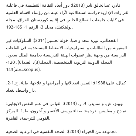
قادر، عبدالخالق نادر (2013): دور أبعاد الثقافة التنظيمية في فاعلية
القرارات الإدارية-دراسة استطلاعية لآراء عينة من رؤساء اقسام العلمية
في كليات جامعات القطاع الخاص في إقليم كوردستان-العراق، مجلة
بوليتكنيك، مجلد 3، الرقم 1، 165-192.
القحطانى، نورة سعد و صبا، خولة تحسين(2014): السلوكيات غير
المقبولة من الطالبات و استراتيجيات الانضباط المستخدمة في القاعات
الدراسية من وجهة نظر عضوات الهيئة التدريسية بجامعة الملك سعود،
المجلة الدولية التربوية المتخصصة، المجلد(3)، العدد(6)، 120-
143(مجلةscopus).
كمال، علي(1988): النفس انفعالاتها و أمراضها و علاجها، ط.4، ج.1-2،
دار واسط، بغداد.
لوبينز، ش. و سنايدر، ك.ر. (2013): القياس في علم النفس الايجابي:
نماذج و مقاييس، ترجمة: صفاء يوسف الأعسر و آخرون، ط.1، المركز
القومي للترجمة، القاهرة.
مجموعة من الخبراء (2013): الصحة النفسية في الرعاية الصحية