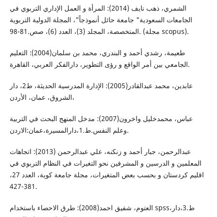
الشمري، ذهب نايف (2014): المرأة و العمل الإداري التربوي في
الجامعات السعودية" جامعة حائل أنموذجاً"، المجلة الدولية التربوية
المتخصصة، المجلد (3)، العدد (6)، صص.81-98. (مجلة scopus).
طعيمة، رشدي أحمد و البندري، محمد بن سلمان(2004): التعليم
الجامعي بين أمر الواقع و رؤى التطوير، دارالفكر العربي، القاهرة.
عابدين، محمد عبدالقادر(2005): الإدارة المدرسية الحديثة، ط2، دار
الشروق، عمان، الأردن،
عباس، محمدخليل واخرون(2007): مدخل المنهج البحث في التربية
وعلم النفس.ط.1،دارالمسيرة،عمان:الاردن.
عبدالرحمن، جبار أحمد و زنكنه، علي عبدالرحمن (2013): اتجاهات
المعلمين و الدرسين و المشرفين نحو التغيرات في النظام التربوي في
اقليم كردستان و بحسب بعض المتغيرات، مجلة جامعة كوية، العدد 27،
381-427.
العتوم، شفيق احمد(2008): طرق الاحصاء باستخدام spss،ط.3،دار