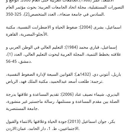
التصورات المستقبلية، مجلة اتحاد الجامعات العربية: بحوث مؤتمر العام
السادس في جامعة صنعاء،، العدد المتخصص(2)، 325-350.
اسماعيل، بشرى (2004): ضغوط الحياة و الاضطرابت النفسية، مكتبة
الأنجلو-المصرية، القاهرة.
إسماعيل، قباري محمد (1984): التعليم العالي في الوطن العربي و
علاقته بخطط التنمية، المجلة العربية لبحوث التعليم العالي، العدد (1)،
دمشق، 45-56.
باريل، أنتوني دي. (1432هـ): القوانين السبعة لإدارة الضغوط النفسية،
ترجمة: طلعت أسعد عبدالحميد، مكتبة الملك فهد، الرياض.
البديري، شيماء نصيف عناد (2006): تقديم المساعدة و علاقتها بدرجة
الصلة بين مقدم المساعدة و مستلمها، رسالة ماجستير غير منشورة،
جامعة المستنصرية.
بكر، جوان اسماعيل (2013):جودة الحياة وعلاقتها بالانتماء والقبول
الاجتماعيين، ط. 1، دار الحامد، عمان:الاردن.