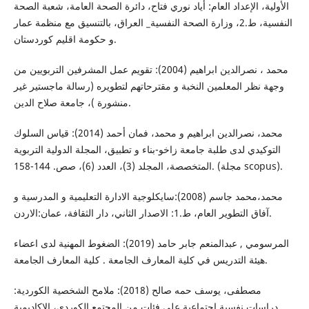
الأولية، الإعداد العام: أياد نوري فتاح، دائرة الصحة العامة، شعبة الصحة
النفسية، ط.2، وزارة الصحة النفسية_ العراق، بالتنسيق مع منظمة عمار
و حكومة اقليم كوردستان.
محمد ، نصرالدين ابراهيم (2004): تقويم عمل المشرفين التربويين من
وجهة نظر المعلمين النخبة و مقترحاتهم لتطويره (رسالة ماجستير غير
منشورة )، جامعة صلاح الدين.
محمد، نصرالدين ابراهيم و محمد، فمان أحمد (2014): قياس السلوك
التوكيدي لدى طلبة جامعة زاخو-بناء و تطبيق، المجلة الدولية التربوية
المتخصصة، المجلد (3)، العدد (6)، صص. 144-158. (مجلة scopus).
محمد،محمد جاسم (2008):سايكلوجية الادارة التعليمية و المدرسية و
آفاق التطوير العام، ط.1: الاصدار الثاني، دار الثقافة، عمان:الاردن.
المرسومي , عبدالمنعم جابر حامد (2019): الضغوط المهنية لدى اعضاء
هيئة التدريس في كلية المعارف الجامعة . كلية المعارف الجامعة.
مصطفى، يوسف حمه صالح (2018): ملامح الشخصية الكوردية:
دراسات نفسية اجتماعية على فئات من المجتمع الكوردي، الاكاديمية