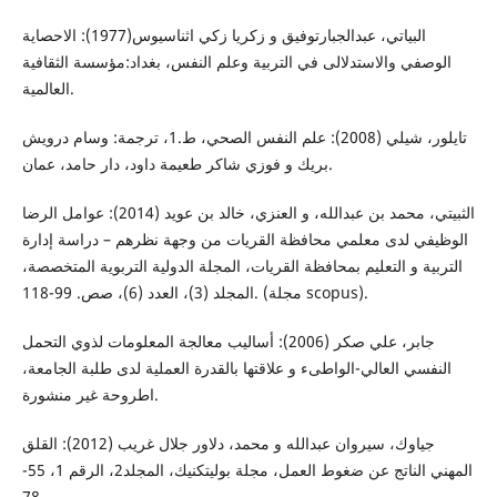
البياتي، عبدالجبارتوفيق و زكريا زكي اثناسيوس(1977): الاحصاية
الوصفي والاستدلالى في التربية وعلم النفس، بغداد:مؤسسة الثقافية
العالمية.
تايلور، شيلي (2008): علم النفس الصحي، ط.1، ترجمة: وسام درويش
بريك و فوزي شاكر طعيمة داود، دار حامد، عمان.
الثبيتي، محمد بن عبدالله، و العنزي، خالد بن عويد (2014): عوامل الرضا
الوظيفي لدى معلمي محافظة القريات من وجهة نظرهم – دراسة إدارة
التربية و التعليم بمحافظة القريات، المجلة الدولية التربوية المتخصصة،
المجلد (3)، العدد (6)، صص. 99-118. (مجلة scopus).
جابر، علي صكر (2006): أساليب معالجة المعلومات لذوي التحمل
النفسي العالي-الواطىء و علاقتها بالقدرة العملية لدى طلبة الجامعة،
اطروحة غير منشورة.
جياوك، سيروان عبدالله و محمد، دلاور جلال غريب (2012): القلق
المهني الناتج عن ضغوط العمل، مجلة بوليتكنيك، المجلد2، الرقم 1، 55-
78.