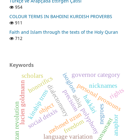
Türkçe ve Arapçada Ettirgen Çatısı
954
COLOUR TERMS IN BAHDINI KURDISH PROVERBS
911
Faith and Islam through the texts of the Holy Quran
712
Keywords
governor category
isogloss
scholars
honorifics
lucien goldmann
personal pronouns
nicknames
dialectometry
rights
kinship trms
precision
ashiq
hakkâri
object
barzan revolution
negroes
polyphony
social deixis
mehmed uzun
anaphor
consunant
freedom
language variation