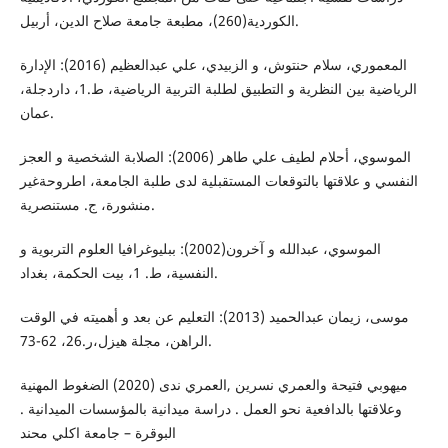
الكوردية(260)، مطبعة جامعة صلاح الدين، أربيل.
المعموري، سلام حنتوش، و الزبيدي، علي عبدالعظيم (2016): الإدارة
الرياضية بين النظرية و التطبيق لطلبة التربية الرياضية، ط.1، داردجلة،
عمان.
الموسوي، أحلام لطيف علي طاهر (2006): الصلابة الشخصية و العجز
النفسي و علاقتها بالتوقعات المستقبلية لدى طلبة الجامعة، اطروحةغير
منشورة، ج. مستنصرية.
الموسوي، عبدالله و آخرون(2002): ببليوغرافيا العلوم التربوية و
النفسية، ط. 1، بيت الحكمة، بغداد.
موسى، زيمان عبدالحميد (2013): التعليم عن بعد و أهميته في الوقت
الراهن، مجلة هيزل،ر.26، 62-73.
ميهوبي فتيحة والعمري نسرين ,العمري ندى (2020) الضغوط المهنية
وعلاقتها بالدافعية نحو العمل . دراسة ميدانية بالمؤسسات الميدانية .
البوقرة – جامعة اكلي محند