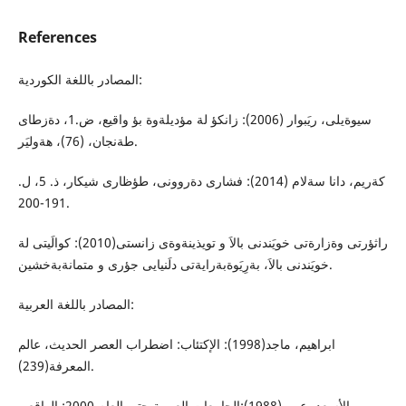
References
المصادر باللغة الكوردية:
سيوةيلى، ريَبوار (2006): زانكؤ لة مؤديلةوة بؤ واقيع، ض.1، دةزطاى
طةنجان، (76)، هةوليَر.
كةريم، دانا سةلام (2014): فشارى دةروونى، طؤظارى شيكار، ذ. 5، ل.
191-200.
راثؤرتى وةزارةتى خويَندنى بالاَ و تويذينةوةى زانستى(2010): كوالَيتى لة
خويَندنى بالاَ، بةرِيَوةبةرايةتى دلَنيايى جؤرى و متمانةبةخشين.
المصادر باللغة العربية:
ابراهيم، ماجد(1998): الإكتئاب: اضطراب العصر الحديث، عالم
المعرفة(239).
الأسعد، عمر (1988):الجامعات العربية حتى العام 2000: الواقع و