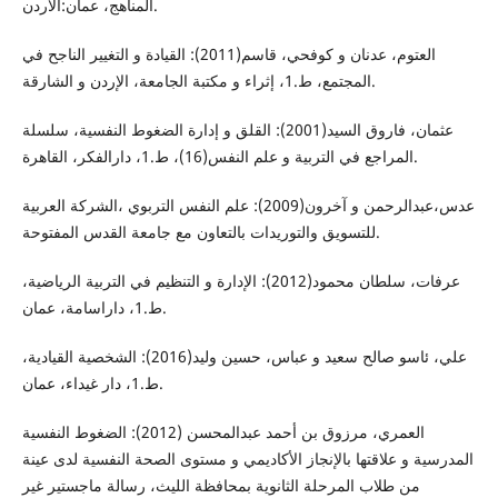
المناهج، عمان:الاردن.
العتوم، عدنان و كوفحي، قاسم(2011): القيادة و التغيير الناجح في
المجتمع، ط.1، إثراء و مكتبة الجامعة، الإردن و الشارقة.
عثمان، فاروق السيد(2001): القلق و إدارة الضغوط النفسية، سلسلة
المراجع في التربية و علم النفس(16)، ط.1، دارالفكر، القاهرة.
عدس،عبدالرحمن و آخرون(2009): علم النفس التربوي ،الشركة العربية
للتسويق والتوريدات بالتعاون مع جامعة القدس المفتوحة.
عرفات، سلطان محمود(2012): الإدارة و التنظيم في التربية الرياضية،
ط.1، داراسامة، عمان.
علي، ئاسو صالح سعيد و عباس، حسين وليد(2016): الشخصية القيادية،
ط.1، دار غيداء، عمان.
العمري، مرزوق بن أحمد عبدالمحسن (2012): الضغوط النفسية
المدرسية و علاقتها بالإنجاز الأكاديمي و مستوى الصحة النفسية لدى عينة
من طلاب المرحلة الثانوية بمحافظة الليث، رسالة ماجستير غير