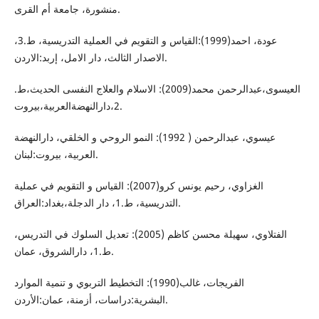
منشورة، جامعة أم القرى.
عودة، احمد(1999):القياس و التقويم في العملية التدريسية، ط.3،
الاصدار الثالث، دار الامل، إربد:الاردن.
العيسوى،عبدالرحمن محمد(2009): الاسلام والعلاج النفسى الحديث،ط.
2،دارالنهضةالعربية،بيروت.
عيسوي، عبدالرحمن ( 1992): النمو الروحي و الخلقي، دارالنهضة
العربية، بيروت:لبنان.
الغزاوي، رحيم يونس كرو(2007): القياس و التقويم في عملية
التدريسية، ط.1، دار الدجلة،بغداد:العراق.
الفتلاوي، سهيلة محسن كاظم (2005): تعديل السلوك في التدريس،
ط.1، دارالشروق، عمان.
الفريجات، غالب(1990): التخطيط التربوي و تنمية الموارد
البشرية:دراسات، أزمنة، عمان:الأردن.