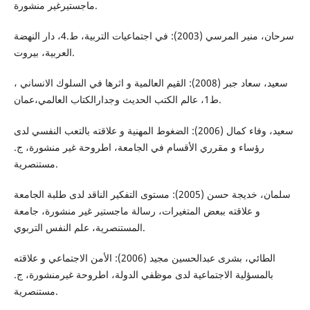
ماجستيرغير منشورة.
سرحان، منير المرسي (2003): في اجتماعيات التربية، ط.4، دار النهضة
العربية، بيروت.
سعيد، سعاد جبر (2008): القيم العالمية و اثرها في السلوك الانساني ،
ط1، عالم الكتب الحديث وجدارالكتاب العالمي،عمان.
سعيد، وفاء كمال (2006): الضغوط المهنية و علاقته بالتعب النفسي لدى
رؤساء و مقرري الأقسام في الجامعة، اطروحة غير منشورة، ج.
مستنصرية.
سلمان، خديجة حسن (2005): مستوى التفكير الناقد لدى طلبة الجامعة
و علاقته ببعض المتغيرات، رسالة ماجستير غير منشورة، جامعة
المستنصرية، علم النفس التربوي.
الطائي، بشرى عبدالحسين مجيد (2006): الأمن الاجتماعي و علاقته
بالمسؤلية الاجتماعية لدى موظفي الدولة، اطروحة غيرمنشورة، ج.
مستنصرية.