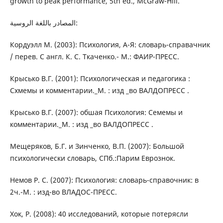
growth to peak performance, 5th ed., McGraw-Hill.
المصادر باللغة الروسية:
Кордуэлл М. (2003): Психология, А-Я: словарь-справачник
/ перев. С англ. К. С. Ткаченко.- М.: ФАИР-ПРЕСС.
Крысько В.Г. (2001): Психологическая и педагогика :
Схмемы и комментарии._М. : изд _во ВАЛДОПРЕСС .
Крысько В.Г. (2007): обшая Психология: Семемы и
комментарии._М. : изд _во ВАЛДОПРЕСС .
Мещеряков, Б.Г. и Зинченко, В.П. (2007): Большой
психологически словарь, СПб.:Парим Еврознок.
Немов Р. С. (2007): Психология: словарь-справочник: в
2ч.-М. : изд-во ВЛАДОС-ПРЕСС.
Хок, Р. (2008): 40 исследований, которые потерясли