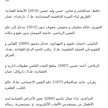
حافظ، عبدالناصر و عباس، حسن وليد حسين (2016): الأنماط القيادية:
الطريق لبناء الميزة التنافسية المستدامة، ط.1، دارغيداء، عمان.
الحوري، علكة سليمان و حنتوش، معيوف ذنون (2012): مدخل إلى علم
النفس الرياضي، جامعة الموصل.بدون طبع و مكانه.
الدليمي، احسان عليوي و المهداوي، عدنان محمود (2005): القياس و
التقويم في العملية التعليمية، ط.2، مكتب الحمد الدباغ للطباعة، بغداد:
العراق.
الرفاعي، أحمد حسين (2007): مناهج البحث العلمي تطبيقات ادارية و
اقتصادية، ط.5، داروائل، عمان.
زهران، حامد عبدالسلام (1977): علم النفس الاجتماعي، ط.4، عالم
الكتب، القاهرة.
الساعدي، نداء جمال جاسم (2005): بعض الأعراض العصابية لدى
الأطفال من مستخدمي الألعاب الألكترونية، ج. مستنصرية، رسالة