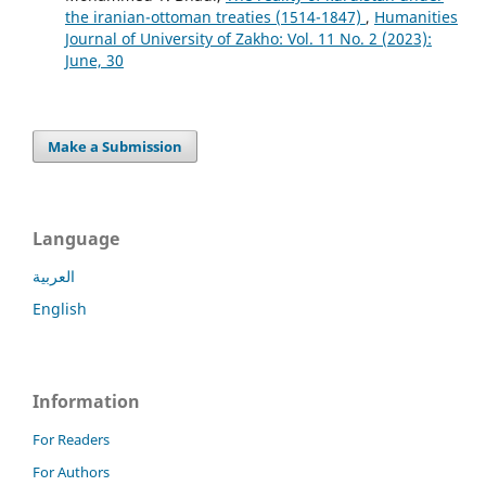
the iranian-ottoman treaties (1514-1847)
,
Humanities
Journal of University of Zakho: Vol. 11 No. 2 (2023):
June, 30
Make a Submission
Language
العربية
English
Information
For Readers
For Authors