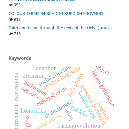
956
COLOUR TERMS IN BAHDINI KURDISH PROVERBS
911
Faith and Islam through the texts of the Holy Quran
716
Keywords
object
social criticism
mother language
anaphor
lucien goldmann
polyphony
precision
appreciation expressions
nicknames
personal pronouns
negroes
mehmed uzun
kinship trms
dialectometry
freedom
hakkâri
ashiq
honorifics
social deixis
isogloss
barzan revolution