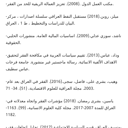
-مكتب العمل الدول .(2008). تعزيز العمالة الريفية للحد من الفقر.
-ميلز، روبن.(2018) مستقبل النفط العراقي سلسلة اصدارات ، مركز
البيان للدراسات والتخطيط ، ط 1 ، العراق.
-ناشد، سوزي عدلي.(2009). اساسيات المالية العامة. منشورات الحلبي
الحقوقية.
-وداد، عباس.(2013). تقييم سياسات العربية في مكافحة الفقر لتحقيق
الاهداف الألفية الانمائية. رسالة ماجستير غير منشورة. جامعة فرحات
عباس سطيف.
-وهيب، بشرى على، فاضل، سجى.(2016). الفقر في العراق بعد عام
2003. مجلة العراقية للعلوم الاقتصادية، (51). 34- 71.
-ياسين، بشرى رمضان. (2018) مؤشرات الفقر واتجاه معدلاته في
العراق للمدة 2007-2017. مجلة كلية العلوم الانسانية، (99). 1163-
1182.
-يونسيف العراق، قسم السياسة الاجتماعية.(2017). تحليل اتجاهات فقر