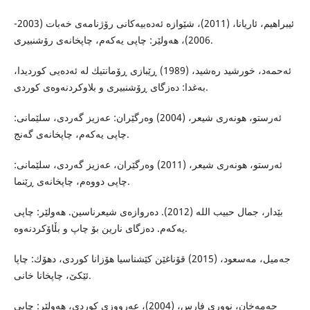
ئیبراهیم، ئاریانا، (2011)، شێوازه‌ ئه‌ده‌بیه‌كانى رۆژنامه‌ى خه‌بات (2003-
2006)، هه‌ولێر: چاپى یه‌كه‌م، چاپخانه‌ى رۆشنبیرى.
ئه‌حمه‌د، خورشید ره‌شید، (1989) ڕێبازى ڕۆمانتیك له‌ ئه‌ده‌یى كوردیدا،
به‌غدا: ده‌زگاى ڕۆشنبیرى و بلاوكردنه‌وه‌ى كوردى.
ئه‌رستو، هونه‌رى شیعر، (2004) وه‌رگێران: عه‌زیز گه‌ردى، سلێمانى:
چاپى یه‌كه‌م، چاپخانه‌ى گه‌نج.
ئه‌رستو، هونه‌رى شیعر، (2011) وه‌رگێران، عه‌زیز گه‌ردى، سلێمانى:
چاپى دووه‌م، چاپخانه‌ى ڕێنما.
بێدار، جمال حبیب الله (2012). ده‌روازه‌ى شیعرناسین. هه‌ولێر: چاپى
یه‌كه‌م. ده‌زگای نارین بۆ چاپ و بڵاۆكردنه‌وه‌.
جه‌میل، مه‌سعود، (2015) قۆناغێن كێشناسیا هۆزانا كوردى، دهۆك: چاپا
ئێكێ، چاپخانا خانى.
حه‌مه‌خان، نوورى فارس، (2004)، عه‌رووزى كوردى، هه‌ولێر: چاپى