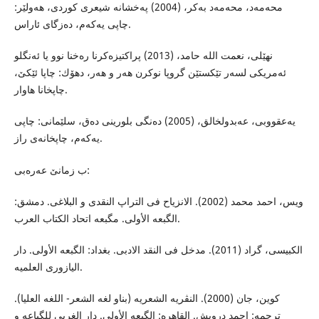
محه‌مه‌د، محه‌مه‌د به‌كر، (2004) په‌خشانه‌ شیعرى كوردى، هه‌ولێر:
چاپى یه‌كه‌م، ده‌زگاى ئاراس.
نهێلى، نعمت الله حامد، (2013) پراكتیزه‌كرنا ره‌خنا نوو یا ئه‌نگلو
ئه‌مریكى لسه‌ر تێكستێن گروپا نوكرن هه‌ر و هه‌ر، دهۆك: چاپا ئێكێ،
چاپخانا هاوار.
یه‌عقووبى، عه‌بدولخالق، (2005) ده‌نگى بلورینى ده‌ق، سلێمانى: چاپى
یه‌كه‌م، چاپخانه‌ى راز.
ب زمانێ عه‌ره‌بى:
ویس، احمد محمد (2002). الانزیاح فی التراپ النقدی و البلاغی. دمشق:
الگبعه‌ الأولى. مگبعه‌ اتحاد الكتاب العرب.
الكبیسی، گراد (2011). مدخل فی النقد الادبی. بغداد: الگبعه‌ الأولى. دار
الیازوری العلمیه‌.
كوین، جان (2000). النڤریه‌ الشعریه‌ (بنا‌و لغه‌ الشعر- اللغه‌ العلیا).
ترجمه‌: احمد درویش. القاهره‌: الگبعه‌ الأولى. دار الغربی للگباعه‌ و