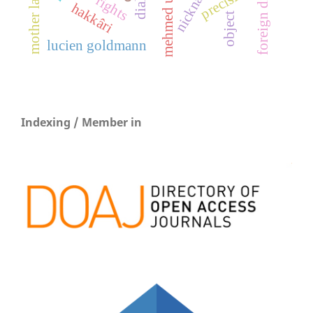
foreign diplomats
mother language
nicknames
mehmed uzun
precision
rights
hakkâri
object
lucien goldmann
Indexing / Member in