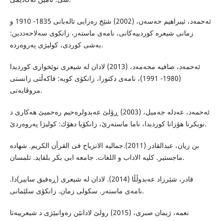
ئه‌حمه‌د، ئیبراهیم حه‌سه‌ن، (2002) شێخ ره‌زایى تاله‌بانى 1835- 1910 و
زمانى شیعره‌ كوردییه‌كانى، نامه‌ى ماسته‌ر، زانكوى سه‌لاحه‌ددین:
به‌شى كوردى، كولیژى په‌روه‌رده‌.
ئه‌حمه‌د، صافیه‌ محه‌مه‌د، (2013) لادان له‌ شیعرى نوێخوازى كوردیدا
(1980- 1991)، نامه‌ى دكتورا، زانكۆى كویه‌: فاكه‌ڵتى زانستى
مروڤایه‌تى.
ئه‌حمه‌د، عه‌دله‌ جه‌میل، (2003) ڕۆلێ عه‌بدولره‌حیم ره‌حمیێ هه‌كارى د
نویكرنا هۆزانا كوردیدا، ناما ماسته‌رێ، زانكۆیا دهۆك: كولیژا په‌روه‌ردێ.
بن زیان، عبدالقادر (2011).جمالیه‌ الانزیاح فی القرأن الكریم. شهاده‌
ماجستیر. كلیه‌ الاداب و اللغات. جامعه‌ ابی بكر بلقاید. تلمسان.
قادر، شێرزاد عه‌بدوڵڵا (2014). لادان له‌ شیعرى (ڕه‌فیق سابیر)دا.
نامه‌ى ماسته‌ر. سكولى زمان. زانكۆى سلێمانى.
نعمه‌، ژیمان صبرى، (2015) رولێ لادانێن ره‌وانبێژى د شیعرییه‌تا