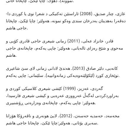
نموونه‌)، دهۆك: چاپا ئێكێ، چاپخانا خانى.
غازى، چنار صدیق، (2008) ئاراستێن ته‌كنیكى د شعرا نوى یا كوردى دا-
ده‌ڤه‌را به‌هدینان به‌درخان سندى وه‌كو نمونه‌، هه‌ولێر: چاپا ئێكێ، چاپخانا
حاجى هاشم.
قادر، خانزاد عه‌لى، (2011) زمانى شیعرى حاجى قادرى كۆیی و
مه‌حوى و شێخ ره‌زاى تاله‌بانى، هه‌ولێر: چاپى یه‌كه‌م، چاپخانه‌ى حاجى
هاشم.
كانه‌بى، دلێر صادق (2013). هه‌ندێ لادانى زمانى لاى سێ شاعیرى
نوێخازى كورد (لێكۆلێنه‌وه‌یه‌كى زمانه‌وانییه‌). سلێمانى: چاپى یه‌كه‌م.
گه‌ردى، عه‌زیز، (1999) كێشى شیعرى كلاسیكى كوردى و
به‌راوردكردنى له‌گه‌ڵ عه‌رووزى عه‌ره‌بى و كیشى شیعرى فارسیدا،
هه‌ولێر: چاپى یه‌كه‌م، چاپخانه‌ى وه‌زاره‌تى ڕۆشنبیرى.
محه‌مه‌د، حه‌مدیه‌ حه‌سه‌ن، (2012)، لایێ هونه‌رى و ناڤه‌رۆكا هۆزانا
سه‌برى بۆتانى، هه‌ولێر:چاپا ئێكێ، چاپحانا حاجى هاشم.