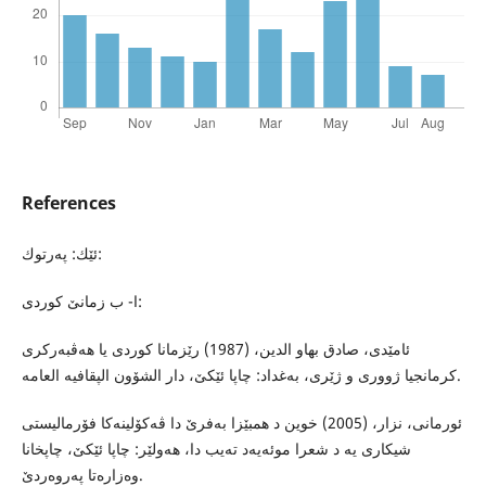
References
ئێك: په‌رتوك:
ا- ب زمانێ كوردى:
ئامێدى، صادق بها‌و الدین، (1987) رێزمانا كوردى یا هه‌ڤبه‌ركرى
كرمانجیا ژوورى و ژێرى، به‌غداد: چاپا ئێكێ، دار الشۆون الپقافیه‌ العامه‌.
ئورمانى، نزار، (2005) خوین د همبێزا به‌فرێ دا ڤه‌كۆلینه‌كا فۆرمالیستى
شیكاری یه‌ د شعرا موئه‌یه‌د ته‌یب دا، هه‌ولێر: چاپا ئێكێ، چاپخانا
وه‌زاره‌تا په‌روه‌ردێ.