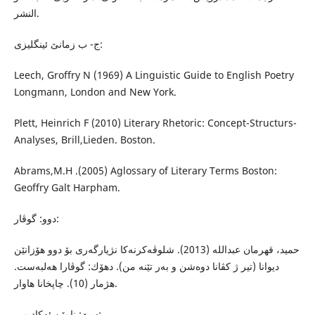
النشر.
ج- ب زمانێ ئینگلیزى:
Leech, Groffry N (1969) A Linguistic Guide to English Poetry
Longmann, London and New York.
Plett, Heinrich F (2010) Literary Rhetoric: Concept-Structurs-
Analyses, Brill,Lieden. Boston.
Abrams,M.H .(2005) Aglossary of Literary Terms Boston:
Geoffry Galt Harpham.
دوو: گوڤار:
حمید، قهرمان عبدالله‌ (2013). شلوڤه‌كرنه‌كا نژیارگه‌رى بۆ دوو هۆزانێن
دیوانا (تیر ژ كڤانا دوه‌شن و به‌ر تێنه‌ من). دهۆك: گوڤارا هه‌لبه‌ست.
هژمار (10). چاپخانا هاوار.
سێ: نامێن ئه‌كادیمى: