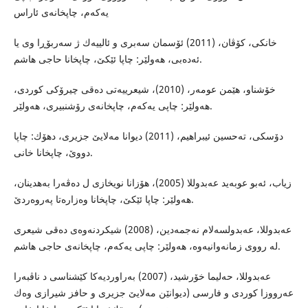
یه‌كه‌م، چاپخانه‌ى ئاراس
خانكى، كۆڤان، (2011) ئۆسمان سه‌برى و ئالییه‌ك ژ سه‌ربۆڕا وى یا
ئه‌ده‌بى، هه‌ولێر: چاپا ئێكێ، چاپخانا حاجى هاشم.
خۆشناو، هێمن عومه‌ر، (2010)، شیعرییه‌تى ده‌قى چیرۆكى كوردى،
هه‌ولێر: چاپى یه‌كه‌م، چاپخانه‌ى رۆشنبیرى، هه‌ولێر.
دۆسكى، ته‌حسین ئیبراهیم، (2011) دیوانا مه‌لایێ جزیرى، دهۆك: چاپا
دووێ، چاپخانا خانى.
زیاب، ئه‌بو عوبه‌ید عه‌بدوللا (2005)، هۆزانا نویخازى ل ده‌ڤه‌را به‌هدینان،
هه‌ولێر: چاپا ئێكێ، چاپخانا وه‌زاره‌تا په‌روه‌ردێ.
عه‌بدوللا، عه‌بدولسه‌لام نه‌جمه‌دین، (2008) شیكردنه‌وه‌ى ده‌قى شیعرى
له‌ رووى زمانه‌وانیه‌وه‌، هه‌ولێر: چاپی یه‌كه‌م، چاپخانه‌ى حاجى هاشم.
عه‌بدوللا، حه‌لیما خۆرشید، (2007) به‌راوردیه‌كا كێشناسى د ناڤبه‌را
عه‌رووزا كوردى و فارسى (دیوانێن مه‌لایێ جزیرى و حافز شیرازى وه‌ك