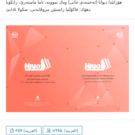
هۆزانێدا دیوانا (ئه‌حمه‌دى خانى) وه‌ك نموونه‌، ناما ماسته‌رێ، زانكۆیا
دهۆك: فاكۆڵتیا زانستێن مروڤایه‌تى، سكولا ئادابێ.
HTML (العربية)
PDF (العربية)