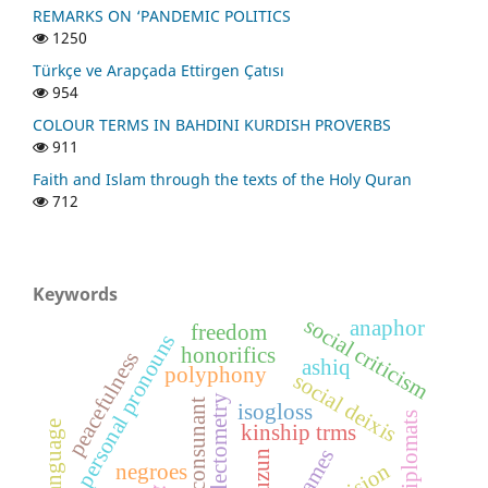
REMARKS ON ‘PANDEMIC POLITICS
1250
Türkçe ve Arapçada Ettirgen Çatısı
954
COLOUR TERMS IN BAHDINI KURDISH PROVERBS
911
Faith and Islam through the texts of the Holy Quran
712
Keywords
social criticism
anaphor
freedom
personal pronouns
honorifics
peacefulness
ashiq
polyphony
social deixis
dialectometry
consunant
isogloss
kinship trms
negroes