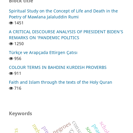
Block title
Spiritual Study on the Concept of Life and Death in the
Poetry of Mawlana Jalaluddin Rumi
1451
A CRITICAL DISCOURSE ANALYSIS OF PRESIDENT BIDEN’S
REMARKS ON ‘PANDEMIC POLITICS
1250
Türkçe ve Arapçada Ettirgen Çatısı
956
COLOUR TERMS IN BAHDINI KURDISH PROVERBS
911
Faith and Islam through the texts of the Holy Quran
716
Keywords
consunant
scholars
negroes