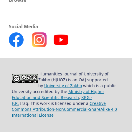
Browse
Social Media
Humanities Journal of University of
Zakho (HJUOZ) is an OAJ supported
by
University of Zakho
which is a public
University accredited by the
Ministry of Higher
Education and Scientific Research
,
KRG -
F.R.
Iraq. This work is licensed under a
Creative
Commons Attribution-NonCommercial-ShareAlike 4.0
International License