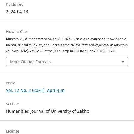
Published
2024-04-13
How to Cite
Mustafa, A., & Mohammed Saleh, A. (2024). Sense as a source of knowledge A
mental critical study of John Locke’s empiricism.
Humanities Journal of University
of Zakho
,
12
(2), 249–259. https://doi.org/10.26436/hjuoz.2024.12.2.1226
More Citation Formats
Issue
Vol. 12 No. 2 (2024): April-Jun
Section
Humanities Journal of University of Zakho
License