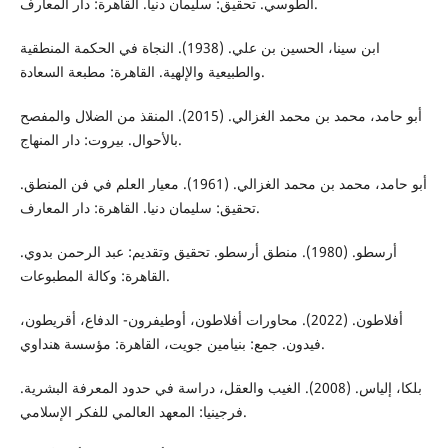
الطوسي. تحقيق: سليمان دنيا. القاهرة: دار المعارف.
ابن سينا، الحسين بن علي. (1938). النجاة في الحكمة المنطقية
والطبيعية والإلهية. القاهرة: مطبعة السعادة.
أبو حامد، محمد بن محمد الغزالي. (2015). المنقذ من الضلال والمفصح
بالأحوال. بيروت: دار المنهاج.
أبو حامد، محمد بن محمد الغزالي. (1961). معيار العلم في فن المنطق.
تحقيق: سليمان دنيا. القاهرة: دار المعارف.
أرسطو. (1980). منطق أرسطو. تحقيق وتقديم: عبد الرحمن بدوي.
القاهرة: وكالة المطبوعات.
أفلاطون. (2022). محاورات أفلاطون، أوطيفرون- الدفاع، أقريطون،
فيدون. جمع: بنيامين جويت، القاهرة: مؤسسة هنداوي.
بلكا، إلياس. (2008). الغيب والعقل، دراسة في حدود المعرفة البشرية.
فرجينيا: المعهد العالمي للفكر الإسلامي.