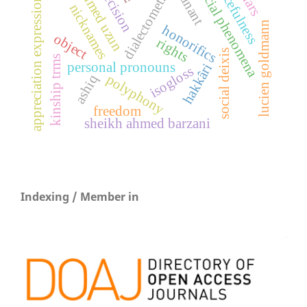
mehmed uzun
peacefulness
precision
social phenomena
dialectometry
appreciation expressions
nicknames
lucien goldmann
honorifics
object
rights
social deixis
kinship trms
personal pronouns
hakkâri
isogloss
polyphony
ashiq
freedom
sheikh ahmed barzani
Indexing / Member in