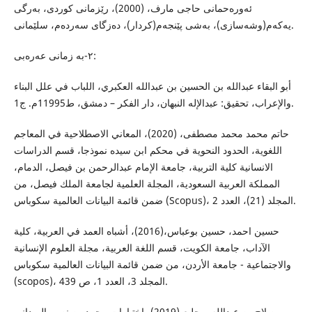
‌ئەورەحمانی حاجی مارف، (2000)، رێزمانی کوردی، بەرگی
یەکەم(وشەسازی)، بەشی پێنجەم(کردار)، دەزگای سەردەم، سلێمانی.
٢-بە زمانی عەرەبی:
أبو البقاء عبدالله بن الحسين بن عبدالله العكبري، اللباب في علل البناء
والإعراب، تحقيق: عبدالإله النبهان، دار الفكر – دمشق، ط11995م. ج1.
حاتم محمد محمد مصطفى، (2020)، المعاني الاصطلاحية في المعاجم
اللغوية، الحدود النحوية في محكم ابن سيده نموذجا، قسم الدراسات
الانسانية كلية التربية، جامعة الإمام عبدالرحمن بن فيصل، الدمام،
المملكة العربية السعودية، المجلة العلمية لجامعة الملك فيصل، من
ضمن قائمة البيانات العالمية سكوباس (Scopus)، المجلد (21)، العدد 2.
حسين احمد، حسین بوعباس،(2016)، أشباه العمد في العربية، كلية
الآداب، جامعة الكويت، قسم اللغة العربية، مجلة العلوم الإنسانية
والاجتماعية - جامعة الأردن، من ضمن قائمة البيانات العالمية سكوباس
(scopos)، المجلد 3، العدد 1، ص 439.
صلاح بن عبدالله بوجليع،(2019)، اختيارات محمد بن نصير الميداني