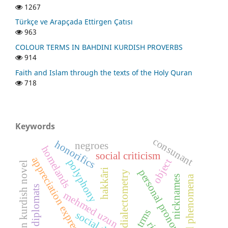
1267
Türkçe ve Arapçada Ettirgen Çatısı
963
COLOUR TERMS IN BAHDINI KURDISH PROVERBS
914
Faith and Islam through the texts of the Holy Quran
718
Keywords
consunant
honorifics
negroes
homelands
social criticism
appreciation expressions
object
polyphony
modern kurdish novel
hakkâri
personal pronouns
dialectometry
nicknames
social phenomena
foreign diplomats
mehmed uzun
social deixis