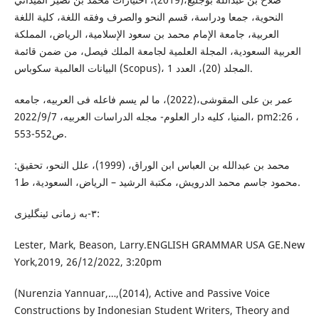
النحوية، جمعا ودراسة، قسم النحو والصرف وفقه اللغة، كلية اللغة
العربية، جامعة الإمام محمد بن سعود الإسلامية، الرياض، المملكة
العربية السعودية، المجلة العلمية لجامعة الملك فيصل، من ضمن قائمة
البيانات العالمية سكوباس (Scopus)، المجلد (20)، العدد 1.
عمر بن علی المقوشی،(2022)، ما لم یسم فاعلە فی العربیە، جامعە
المنیا، کلیە دار العلوم- مجلە الدراسات العربیە، 2022/9/7، pm2:26 ،
ص552-553.
محمد بن عبدالله بن العباس ابن الوراق، (1999)، علل النحو، تحقيق:
محمود جاسم محمد الدرويش، مكتبة الرشيد – الرياض، السعودية، ط1.
٣-بە زمانی ئینگلیزی:
Lester, Mark, Beason, Larry.ENGLISH GRAMMAR USA GE.New
York,2019, 26/12/2022, 3:20pm
(Nurenzia Yannuar,…,(2014), Active and Passive Voice
Constructions by Indonesian Student Writers, Theory and