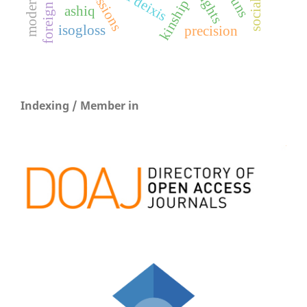
kinship trms
rights
ashiq
isogloss
precision
Indexing / Member in