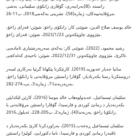
بەرانبەری، گۆڤاری زانکۆی سلێمانی، بەشی(B)، زانستە
مرۆڤایەتییەکان، ژمارە(58)، تشرینی یەکەمی2018، ب11-26،
خالد یوسف صلاح الدین، شوێنی کار: زانکۆی زاخۆ، شوێن: قەزای زاخۆ،
مێژووی چاوپێکەوتن 2023/1/23، شوێن: قەزای زاخۆ.
رشید محمود، (2022)، شوێنی کار: یەکەی سەرپەرشتیاری ئامادەیی
ئاکرێ، مێژووی چاوپێکەوتن 2022/12/31، شوێن: ناحیەی کەلەکچی.
سانیا جەبار عەبوزید،(2019). کارتێکرنا پێکهاتا گرێیا بەرکاری لسەر
دروستکرنا رستا بکەرنادیار، گۆڤارا زانستێن مرۆڤایەتی یا زانکۆیا زاخۆ،
بەرپەربەندا:7، ژمارە:3، بپ،274-282.
سلێمان ئیسماعیل، عەبدولوەهاب خالد موسا (2016)، کارێن لێکدایێن
بکەرنەدیار د زمانێ کوردی و فارسیدا، گۆڤارا زانستێن مرۆڤایەتی یا
زانکۆیا زاخۆ، پەربەندا(4)، ژمارە:2، ب205-228، ئەیلول،2016.
سلێمان ئیسماعیل ڕەجەب،(2015)، بەراوردکرنا کارێ بکەرنەدیار د
ناڤبەرا زمانێ کوردی و فارسیدا، ناما دکتورایێ، کولیژا زانستێن