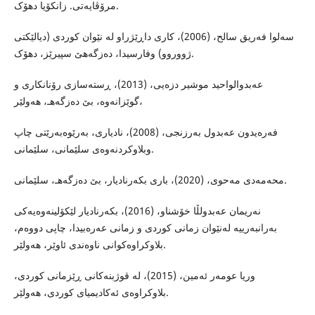
مرۆڤایەتی. زانکۆیا دهۆک.
سەلوا فەریق سالح، (2006)، کاری داڕێژراو لە نێوان کوردی (دیالێکتی
ژووروو) وفارسیدا، دەزگەهێ سپیرێز، دهۆک.
عەبدوالواحید موشیر دزەیی، (2013)، ڕستەسازی رۆنانکاری و
گوێزانەوە، بێ دەزگەهـ، هەولێر،
فەرەیدون عەبدول بەرزنجی، (2008)، نادیاری، بەرێوەبەرێتی چاپ
وبلاوکردنەوەی سلێمانی، سلێمانی.
محەمەدی مەحوی، (2020)، باری بکەرنادیار، بێ دەزگەهـ، سلێمانی.
نەریمان عەبدولڵا خۆشناو، (2016)، بکەرنادیار لێکۆلینەوەیەکی
بەرانبەرییە لەنێوان زمانی کوردی و زمانی عەرەبیدا، چاپی دووەم،
بلاوکراوەکوانی ناوەندی ئاوێر، هەولێر.
وریا عومەر ئەمین، (2015)، لە قوژبنەکانی ڕێزمانی کوردی،
بلاوکراوەی ئەکادیمیای کوردی، هەولێر.