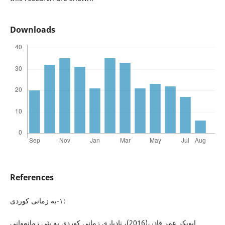
Downloads
References
١-بە زمانی کوردی:
ابوبکر عمر قادر،(2016)، نادیاری زمانی کوردی بە پێی زمانەوانی