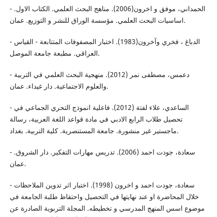
- الحمداني، موفق و اخرون(2006). مناهج البحث العلمي. الكتاب الاول.
اساسيات البحث العلمي. مؤسسة الوراق للنشر و التوزيع. عمان.
- الدباغ ، فخري وآخرون(1983). اختبار المصفوفات المتتابعة - القياس
العراقي. مطبعة جامعة الموصل.
- دعمس، مصطفى نمر (2012). منهجية البحث العلمي في التربية
والعلوم الاجتماعية. دار غيداء. عمان.
- الساعدي، علاء لفتة (2012). فاعلية انموذج التحري الجماعي في
تحصيل طلاب الرابع الادبي في مادة قواعد اللغة العربية، رسالة
ماجستير غير منشورة. جامعة المستنصرية. كلية التربية. بغداد.
- سعادة، جودت احمد (2006). تدريس مهارات التفكير. دار الشروق.
عمان.
- سعادة، جودت احمد و اخرون (1998). اختبار اثر تدوين الملاحظات
خلال المحاضرة او عند نهايتها في التحصيل واحتفاظ طلبة الجامعة في
موضوع اسس المنهج المدرسي و تخطيطه. المجلة التربوية الصادرة عن