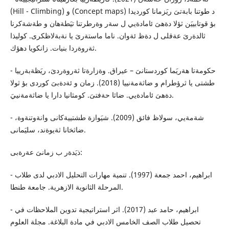
(Hill - Climbing) و (Concept maps) د طوتنا بابةتىَ ريَزمانا كورديدا
بؤ قوتابييَن ثؤلا دةهىَ ئامادةيي ل سةر وةرطرتنا تيَطةهان و طةشةكرنا
ثالدةرىَ عةقلى ل دةظ ئةوان. ناما ماستةرىَ يا نةبةلاظكرى. كوليذا
ثةروةردا بنيات. زانكويا دهؤك.
- حكومةتا هةريَما كوردستانىَ – عيراق. وةزارةتا ثةروةردىَ، ريَظةبةرييا
طشتى يا ثرؤطرام و ضاثةمةنييا (2018). زمان و ئةدةبىَ كوردى بؤ ثولا
دةهىَ ئامادةيي. ضاثا حةفتىَ. كومثانيا دارا يا ضاثةمةنييَ.
- شةمةيي، سولاظ فائق (2009). شيَوازة طشتييةكانى وانةوتنةوة،
ضاثخانا ثةيوةند، سليَمانى.
ذيَدةر ب زمانىَ عةرةبى:
- ابراهيم، احمد جمعة (1997). تنمية مهارات التحليل الادبي لدى طلاب
المرحلة الثانوية الازهرية. جامعة طنطا.
- ابراهيم، حامد عبد (2017). اثر استراتيجية تدوين الملاحظات في
تحصيل طلاب الصف الخامس الادبي في مادة البلاغة. مجلة العلوم