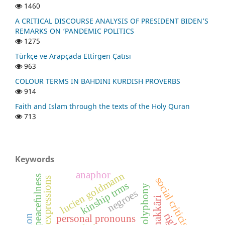
1460
A CRITICAL DISCOURSE ANALYSIS OF PRESIDENT BIDEN’S
REMARKS ON ‘PANDEMIC POLITICS
1275
Türkçe ve Arapçada Ettirgen Çatısı
963
COLOUR TERMS IN BAHDINI KURDISH PROVERBS
914
Faith and Islam through the texts of the Holy Quran
713
Keywords
anaphor
lucien goldmann
peacefulness
social criticism
kinship trms
polyphony
negroes
hakkâri
rights
personal pronouns