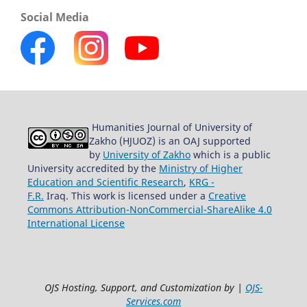
Social Media
Humanities Journal of University of
Zakho (HJUOZ) is an OAJ supported
by
University of Zakho
which is a public
University accredited by the
Ministry of Higher
Education and Scientific Research
,
KRG -
F.R.
Iraq. This work is licensed under a
Creative
Commons Attribution-NonCommercial-ShareAlike 4.0
International License
OJS Hosting, Support, and Customization by |
OJS-
Services.com