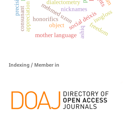
appreciation expressions
precision
dialectometry
mehmed uzun
nicknames
consunant
isogloss
social deixis
honorifics
freedom
object
ashiq
mother language
Indexing / Member in