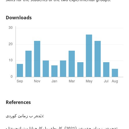
Downloads
References
ذيَدةر ب زمانىَ كوردى:
- ئةحمةد، زوزان حةسةن (2021). كاريطةرييا بكارهينانا ستراتيجييةتا