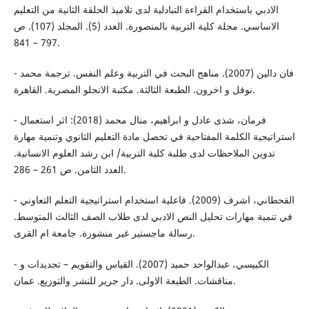
الادبي باستخدام القراءة التبادلية لدى تلاميذ الحلقة الثانية من التعليم
الاساسي. مجلة كلية التربية بالمنصورة. العدد (5). المجلد (107). ص
797 – 841.
- فان دالين (2007). مناهج البحث في التربية وعلم النفس. ترجمة محمد
نوفل و اخرون. الطبعة الثالثة. مكتبة الانجلو المصرية. القاهرة.
- فرمان، شذى عادل و ابراهيم، منال محمد (2018): اثر استعمال
استراتيجية الكلمة المفتاحية في تحصل مادة التعليم الثانوي وتنمية مهارة
تدوين الملاحظات لدى طلبة كلية التربية/ ابن رشد العلوم الانسانية.
العدد الثامن. ص 261 – 286.
- القحطاني، اشرف (2009). فاعلية استخدام استراتيجية التعلم التعاوني
في تنمية مهارات تحليل النص الادبي لدى طلاب الصف الثالث المتوسط.
رسالة ماجستير غير منشورة. جامعة ام القرى.
- الكبيسي، عبدالواحد حميد (2007). القياس والتقويم – تجديدات و
مناقشات. الطبعة الاولى. دار جرير للنشر والتوزيع. عمان.