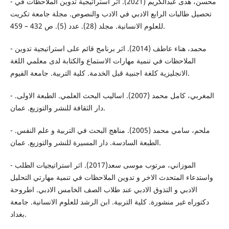
- محسن، هدى عبدالكريم (2021). اثر استراتيجية تدوين الملاحظات في
تحصيل طالبات الرابع الادبي في الادب والنصوص. مجلة جامعة تكريت
للعلوم الانسانية. مجلد (28). عدد (5). ص 432 – 459.
- محمد، هناء عاطف (2014). اثر برنامج قائم على استراتيجية تدوين
الملاحظات في تنمية مهارات الاستماع والكتابة لدى معلمي اللغة
الانجليزية كلغة اجنبية قبل الخدمة. كلية التربية. جامعة الفيوم.
- المغربي، كامل محمد (2007). اساليب البحث العلمي. الطبعة الاولى.
دار الثقافة للنشر والتوزيع. عمان.
- ملحم، سامي محمد (2005). مناهج البحث في التربية و علم النفس.
الطبعة السادسة. دار المسيرة للنشر والتوزيع. عمان.
- الموزاني، مرتوب موسى سعد(2017). اثر استراتيجيات الطلب
واستدعاء المتحدث الاخر و تدوين الملاحظات في تنمية مهارتي التحليل
الادبي و التذوق الادبي عند طلاب الصف الخامس الادبي. اطروحة
دكتوراه غير منشورة. كلية التربية. ابن الرشد للعلوم الانسانية. جامعة
بغداد.