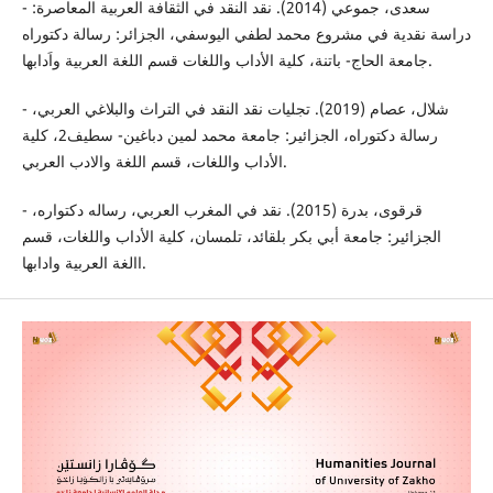
- سعدى، جموعي (2014). نقد النقد في الثقافة العربية المعاصرة:
دراسة نقدية في مشروع محمد لطفي اليوسفي، الجزائر: رسالة دكتوراه
جامعة الحاج- باتنة، كلية الأداب واللغات قسم اللغة العربية واَدابها.
- شلال، عصام (2019). تجليات نقد النقد في التراث والبلاغي العربي،
رسالة دكتوراە، الجزائير: جامعة محمد لمين دباغين- سطيف2، كلية
الأداب واللغات، قسم اللغة والادب العربي.
- قرقوى، بدرة (2015). نقد في المغرب العربي، رسالە دکتوارە،
الجزائیر: جامعة أبي بكر بلقائد، تلمسان، كلية الأداب واللغات، قسم
االغة العربية وادابها.