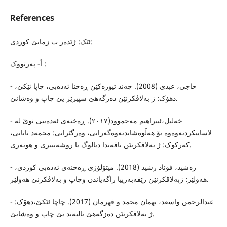
References
ئێک: ژێدەر ب زمانێ کوردى:
أ- پەرتووک :
- حاجى، عبدى (2008). چەند تیورەکێن ڕەخنا ئەدەبى، چاپا ئێکێ،
دهۆک: ژ بەلاڤکرنێن دەزگەهێ سپیرێز یێ چاپ و وەشانێ.
- خەلیل،ئیبراهیم مەحموود(٢٠١٧). ڕەخنەى ئەدەبیى نوێ لە
لاساییکردنەوەوە بۆ هەڵوەشاندنەوەگەرایی، وەرگێرانى: محمەد تاتانى،
کەرکوک: ژ بەلاڤکرنێن ناڤەندا دیالوگ یا روشەنبیرى و هونەرى.
- رەشید، فوئاد رشید (2018). میتۆلۆژى ڕەخنەى ئەدەبى کوردى،
هەولێر: ژبەلاڤکرنێن رێڤەبەرییا راگەیاندن وچاپ و بەلاڤکرنێ هەولێر.
- عبدالرحمن واسعد، یهمان محمد و قهرمان (2017). چاچا ئێکێ،دهۆک:
ژ بەلاڤکرنێن دەزگەهێ نالبەند یێ چاپ و وەشانێ.