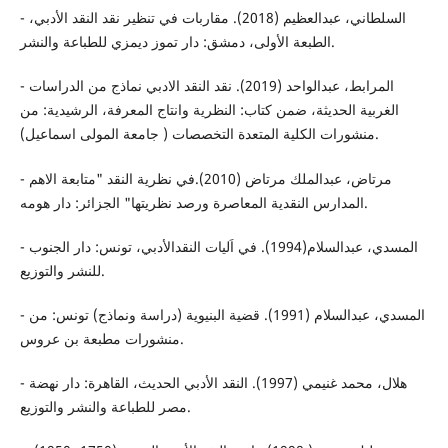
- السلطاني، عبدالعظيم (2018). مقاربات في تنظير نقد النقد الأدبي،
الطبعة الأولى، دمشق: دار تموز ديمزي للطباعة والنشر.
- المرابط، عبدالواحد (2019). نقد النقد الادبي نماذج من الدراسات
الغربية الحديثة، ضمن كتاب: النظرية وانتاج المعرفة، الرشيدية: من
منشورات الكلية المتعدة التخصصات ( جامعة المولى اسماعيل).
- مرتاض، عبدالملك مرتاض (2010).في نظرية النقد "متابعة الاهم
المدارس النقدية المعاصرة ورصد نظريتها" الجزائر: دار هومه.
- المسدي، عبدالسلام(1994). في اَليات النقدالأدبي، تونس: دار الجنوب
للنشر والتوزيع.
- المسدي، عبدالسلام (1991). قضية البنيوية (دراسة ونماذج) تونس: من
منشورات مطبعة بن عروس.
- هلال، محمد غنيمي (1997). النقد الأدبي الحديث، القاهرة: دار نهضة
مصر للطباعة والنشر والتوزيع.