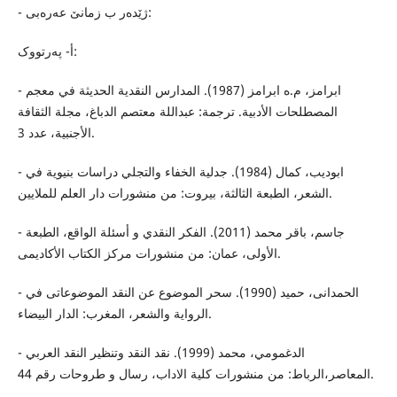
- ژێدەر ب زمانێ عەرەبى:
أ- پەرتووک:
- ابرامز، م.ه ابرامز (1987). المدارس النقدية الحديثة في معجم
المصطلحات الأدبية. ترجمة: عبداللة معتصم الدباغ، مجلة الثقافة
الأجنبية، عدد 3.
- ابوديب، كمال (1984). جدلية الخفاء والتجلي دراسات بنيوية في
الشعر، الطبعة الثالثة، بيروت: من منشورات دار العلم للملايين.
- جاسم، باقر محمد (2011). الفكر النقدي و أسئلة الواقع، الطبعة
الأولى، عمان: من منشورات مركز الكتاب الأكاديمى.
- الحمدانى، حميد (1990). سحر الموضوع عن النقد الموضوعاتى في
الرواية والشعر، المغرب: الدار البيضاء.
- الدغمومي، محمد (1999). نقد النقد وتنظير النقد العربي
المعاصر،الرباط: من منشورات كلية الاداب، رسال و طروحات رقم 44.