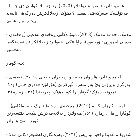
- عەبدولقادر، ئەمین عبدولقادر (2020). رێبازێن ڤەکۆلینێ دێ چەوا
ڤەکۆلینەکا سەرکەفتى نڤیسى؟ دهۆک: ژبەلاڤکرنێن دەزگەهێ نالبەند
یێچاپ و وەشانێ.
- مەنتک، حەمە مەنتک (2018). میتۆدەکانى ڕەخنەى ئەدەبى (ڕەخنەى
ئەدەبى لەڕووى تیۆرییەوە)، چاپا ئێکێ، هەولێر: ژ بەلاڤکرنێن نڤیسنگەها
تەفسیر.
ب- گوڤار:
- احمد و قادر، هاریوان محمد و رەمەزان حەجى (٢٠١٩). ئەدەبێ
بەرگرى و ڕۆلێ وێ بەرامبەر داگیرکرنێ (هۆزانێن قەدرى جانى) وەک
نموونە، دهۆک: گوڤارا زانکویا دهۆک، پەربەندا (٢٢)، ژمارە (٢).
- امين، كارزان كريم (2010). ڕەخنەى ڕەخنە( ئەرک و بنەماکانى)،
گوڤارا ڕامان، ژمارە (١٥٢)،هەولێر: ژ بەلابەڤەکرنێن ئیکەتیا نڤێسەرێن
کورد –لقێ هەولێر.
- شەریف، عەبدالواحید ئیدریس (٢٠٢١). بەرەنگارى لەشیعرەکانى مەلا