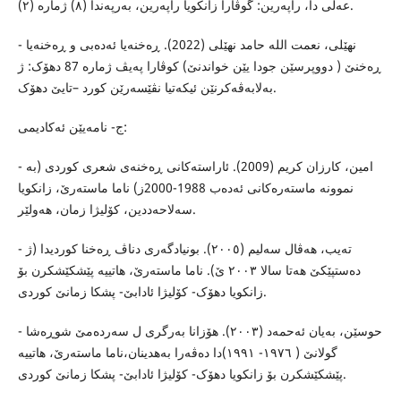
عەلى دا، راپەرین: گوڤارا زانکویا راپەرین، بەرپەندا (٨) ژمارە (٢).
- نهێلى، نعمت اللە حامد نهێلى (2022). ڕەخنەیا ئەدەبى و ڕەخنەیا
ڕەخنێ ( دووپرسێن جودا یێن خواندنێ) کوڤارا پەیڤ ژمارە 87 دهۆک: ژ
بەلابەڤەکرنێن ئیکەتیا نڤێسەرێن کورد –تایێ دهۆک.
ج- نامەیێن ئەکادیمى:
- امين، كارزان كريم (2009). ئاراستەکانى ڕەخنەى شعرى کوردى (بە
نموونە ماستەرەکانى ئەدەب 1988-2000ز) ناما ماستەرێ، زانکویا
سەلاحەددین، کۆلیژا زمان، هەولێر.
- تەیب، هەڤال سەلیم (٢٠٠٥). بونیادگەرى دناڤ ڕەخنا کوردیدا (ژ
دەستپێکێ هەتا سالا ٢٠٠٣ ێ). ناما ماستەرێ، هاتییە پێشکێشکرن بۆ
زانکویا دهۆک- کۆلیژا ئادابێ- پشکا زمانێ کوردى.
- حوسێن، بەیان ئەحمەد (٢٠٠٣). هۆزانا بەرگرى ل سەردەمێ شوڕەشا
گولانێ ( ١٩٧٦- ١٩٩١)دا دەڤەرا بەهدینان،ناما ماستەرێ، هاتییە
پێشکێشکرن بۆ زانکویا دهۆک- کۆلیژا ئادابێ- پشکا زمانێ کوردى.