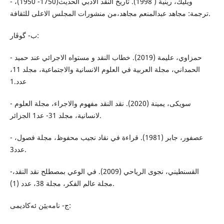
- ويليك، رينية ( 1998). تاريخ النقد الأدبي الحديث(1750- 1950)،
ترجمة: مجاهد عبدالمنعم مجاهد،من منشورات المجلس الاعلى للثقافة.
ب- گوڤار:
- حمزاوي، عليمة (2019). خطاب النقد و مستواه الاجرائي عند حميد
الحمداني، مجلة العربية في العلوم الانسانية والاجتماعية، مجلد 11،
عدد.1
- سويكى، يمينة (2020). نقد النقد مفهوم والاجراء، مجلة العلوم
لانسانية، مجلد 31- عد1 الجزائر.
- عصفور، جابر (1981). قراءة في نقاد نجيب محفوظ، مجلة فصول،
عدد3.
-القسنطيني، نجوى الرياحي (2009). في الوعي بمصطلح نقد النقد،
مجلة عالم الفكر، مجلة 38، عدد (1).
ج- نامەیێن ئەکادیمى: