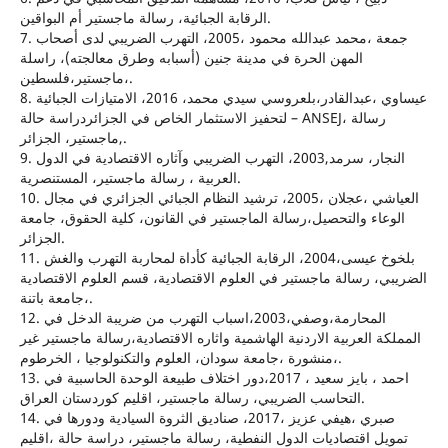
الرقابة الجبائية، رسالة ماجستير أم البواقين.
7. جمعة ،محمد عبدالله محمود ،2005، التهرب الضريبي لدى أصحاب
المهن الحرة في مدينة جنين (أسبابه وطرق معالجته)، راسلة
ماجستير،فلسطين،.
8. عيساوي ،عبدالقادر،بلعروسي سيدي محمد، 2016، الامتيازات الجبائية
لتحفيز الاستثمار الخاص في الجزائردراسة حالة – ANSEJ، رسالة
ماجستير، الجزائر,.
9. النجار، سرمد,2003، التهرب الضريبي وآثاره الاقتصادية في الدول
العربية ، رسالة ماجستير، المستنصرية.
10. العياشي ،عجلان ،2005، ترشيد النظام الجبائي الجزائري في مجال
الوعاء والتحصيل،رسالة الماجستير في القانون، كلية الحقوق، جامعة
الجزائر.
11. بلخوخ عیسى،2004، الرقابة الجبائیة كأداة لمحاربة التهرب والغش
الضریبي، رسالة ماجستیر في العلوم الاقتصادیة، قسم العلوم الاقتصادیة
،جامعة باتنة.
12. المحارمة،وصفي،2003،اسباب التهرب من ضريبة الدخل في
المملكة العربية الاردنية الهاشمية واثاره الاقتصادية،رسالة ماجستير غير
منشورة ،جامعة سودان، العلوم والتكنولوجيا ، الخرطوم،.
13. احمد ، بايز سعيد ، 2017،دور اختلاف طبيعة الوحدة الحاسبية في
التحاسب الضريبي، رسالة ماجستير، اقليم كوردستان العراق.
14. صبري ،هيفي عزيز ،2017، صناديق الثروة السيادية ودورها في
تمويل اقتصاديات الدول النفطية، رسالة ماجستير، دراسة حالة ،اقليم