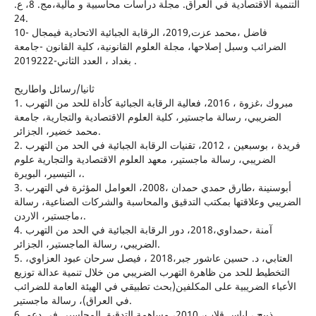
التنمية الاقتصادية في العراق. مجلة دراسات محاسبية و مالية،مج. 8، ع.
24.
10- فاضل ،محمد عزت,2019، الرقابة الجبائية الاتحادية فيمجال
الضرائب وسبل إصلاحها، مجلة العلوم القانونية، كلية القانون -جامعة
بغداد ، العدد الثاني-2019222 .
ثانيا/رسائل واطاريح
1. مبروك ،غزوة ، 2016، فعالية الرقابة الجبائية كأداة للحد من التهرب
الضريبي، رسالة ماجستير، كلية العلوم الاقتصادية والتجارية، جامعة
محمد خضير، الجزائر.
2. فريدة ، بوسبعين ، 2012، تقنيات الرقابة الجبائية في الحد من التهرب
الضريبي، رسالة ماجستير، معهد العلوم الاقتصادية والتجارية علوم
التيسير، البويرة ،.
3. أبوسنينة ،طارق حمدي حمدان ،2008، العوامل المؤثرة في التهرب
الضريبي وعلاقتها بمكتب التدقيق والمحاسبة والشركات الصناعية، رسالة
ماجستير، الاردن،.
4. آمنة ،حمداوي،2018، دور الرقابة الجبائية في الحد من التهرب
الضريبي، رسالة الماجستير، الجزائر.
5. العتابي، د. حسين عاشور جبر،2018 ، فيصل سرحان عبود العزاوي،
التخطيط للحد من ظاهرة التهرب الضريبي من خلال تنمية عدالة توزيع
الأعباء الضريبية على المكلفين(بحث تطبيقي في الهيئة العامة للضرائب
في العراق)، رسالة ماجستير.
6. ذبيح ، لياس قلاب، 2010، مساهمة التدقيق المحاسبي في دعم