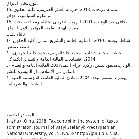
كوردستان العراق،.
15. سليمة،فريحات،2018، جريمة الغش الضريبي، كلية الحقوق
والعلوم السياسية، جزائر،.
16. التحافي،عبد الوهاب، 2001،التهرب الضريبي تحليله ومعالجته،بحث
مقدم للهيئة العامة، المؤتمر الاول،العراق،
ثالثا/الكتب
1- شباط ،يوسف،2010 ، المالية العامة والتشريع المالي، كلية الحقوق،
جامعة دمشق.
2- الخطيب ، خالد شحادة ، محمد خالدالمهاني،محمد خالد الحريري،
2014، اقتصاديات المالية العامة والتشريع الكمركي.
3- الوادي،محمودحسين، زكريا عزام احمد،2007،المالية العامة والنظام
المالي في الاسلام، دار الميسرة للنشر.
4- يونس، منصور ميلاد، 2004، مبادئ المالية العامة، المؤسسة الفنية
للطباعة والنشر، ليبيا.
المصادر الاجنبية:
1- zhuk ,Olha, 2018, Tax control in the system of taxes
admistraton, Journal of Vasyl Stefanyk Precarpathian
National University, Vol. 5, No. 3-4http://jpnu.pu.if.ua.