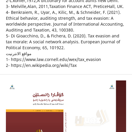
2-L.kohler,1972,A dictionary for account aunts new Delhi.
3- Melville,Alan, 2011,Taxation Finance ACT, PreticeHall, UK.
4- Benkraiem, R., Uyar, A., Kilic, M., & Schneider, F. (2021).
Ethical behavior, auditing strength, and tax evasion: A
worldwide perspective. Journal of International Accounting,
Auditing and Taxation, 43, 100380.
5- Di Gioacchino, D., & Fichera, D. (2020). Tax evasion and
tax morale: A social network analysis. European Journal of
Political Economy, 65, 101922.
مواقع الانترنيت
1- https://www.law.cornell.edu/wex/tax_evasion
2- https://en.wikipedia.org/wiki/Tax