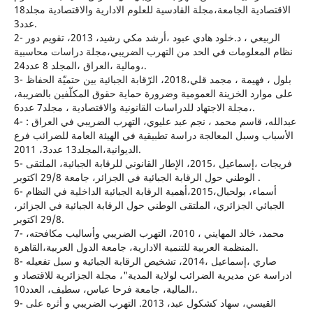
الاقتصادية الجامعة،مجلة القادسية للعلوم الادارية والاقتصادية مجلد18
عدد3.
2- الربيعي ، د.خلود هادي عبود ،أرشد مكي رشيد، 2013، تقويم دور
نظام المعلومات في الحد من التهرب الضريبي،مجلة دراسات محاسبية
ومالية ،العراق ،المجلد 8 عدد24،.
3- بلول ، فهيمة ، مجمد قلي،2018، الرّقابة الجبائية بين حتميّة الحفاظ
على موارد الخزينة العمومية وضرورة حماية حقوق المكلّفين بالضريبة،
مجلة الاجتهاد للدراسات القانونية والاقتصادية ، مجلد7 عدد6،.
4- عبدالله، قاسم محمد ، نجم عبد عليوي، التهرب الضريبي في العراق :
الأسباب وسبل المعالجة دراسة تطبيقية في الهيئة العامة للضرائب فرع
الديوانية،المجلد13 عدد3، 2011.
5- فريجات ،إسماعيل ،2015، الإطار القانوني للرقابة الجبائية، الملتقى
الوطني حول الرقابة الجبائية في الجزائر، جامعة 29/8 اكتوبر .
6- أسماء، بولحبال،2015،أهمية الرقابة الجبائية الداخلية في النظام
الجبائي الجزائري، الملتقى الوطني حول الرقابة الجبائية في الجزائر،
29/8 اكتوبر.
7- محمد، خالد المهایني ، 2010، التهرب الضریبي وأسالیب مكافحته،
المنظمة العربیة للتنمیة الاداریة، جامعة الدول العربیة،القاهرة.
8- صاري ،إسماعيل ،2014، تشخيص الرقابة الجبائية و سبل تفعيله
ادراسة عن مديرية الضرائب لولاية المدية"، مجلة الجزائرية للاقتصاد و
المالية، جامعة فرحا عباس، سطيف، العدد10،.
9- القيسي، سهاد كشكول عبد، 2013. التهرب الضريبي و أثره على