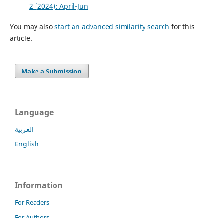
2 (2024): April-Jun
You may also
start an advanced similarity search
for this
article.
Make a Submission
Language
العربية
English
Information
For Readers
For Authors