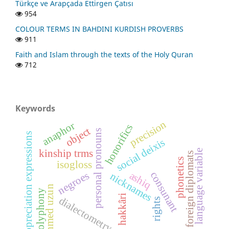
Türkçe ve Arapçada Ettirgen Çatısı
954
COLOUR TERMS IN BAHDINI KURDISH PROVERBS
911
Faith and Islam through the texts of the Holy Quran
712
Keywords
precision
anaphor
honorifics
object
personal pronouns
appreciation expressions
social deixis
kinship trms
language variable
foreign diplomats
phonetics
isogloss
negroes
ashiq
consunant
nicknames
mehmed uzun
polyphony
hakkâri
dialectometry
rights