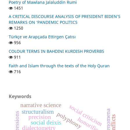
Poetry of Mawlana Jalaluddin Rumi
1451
A CRITICAL DISCOURSE ANALYSIS OF PRESIDENT BIDEN’S
REMARKS ON ‘PANDEMIC POLITICS
1250
Türkçe ve Arapçada Ettirgen Çatısı
956
COLOUR TERMS IN BAHDINI KURDISH PROVERBS
911
Faith and Islam through the texts of the Holy Quran
716
Keywords
narrative science
social criticism
structuralism
polyphony
precision
honorifics
social deixis
dialectometry