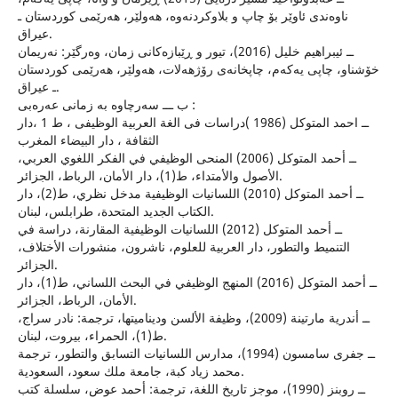
ناوه‌ندى ئاوێر بۆ چاپ و بلاوكردنه‌وه‌، هه‌ولێر، هه‌رێمى كوردستان ـ
عیراق.
ــ ئیبراهیم خلیل (2016)، تیور و ڕێبازه‌كانى زمان، وه‌رگێر: نه‌ریمان
خۆشناو، چاپى یه‌كه‌م، چاپخانه‌ى رۆژهه‌لات، هه‌ولێر، هه‌رێمى كوردستان
ـ عیراق.
ب ـــ سه‌رچاوه‌ به‌ زمانى عه‌ره‌بى :
ــ احمد المتوكل (1986 )دراسات فى الغة العربية الوظيفى ، ط 1 ،دار
الثقافة ، دار البيضاء المغرب
ــ أحمد المتوكل (2006) المنحى الوظيفي في الفكر اللغوي العربي،
الأصول والأمتداء، ط(1)، دار الأمان، الرباط، الجزائر.
ــ أحمد المتوكل (2010) اللسانيات الوظيفية مدخل نظري، ط(2)، دار
الكتاب الجديد المتحدة، طرابلس، لبنان.
ــ أحمد المتوكل (2012) اللسانيات الوظيفية المقارنة، دراسة في
التنميط والتطور، دار العربية للعلوم، ناشرون، منشورات الأختلاف،
الجزائر.
ــ أحمد المتوكل (2016) المنهج الوظيفي في البحث اللساني، ط(1)، دار
الأمان، الرباط، الجزائر.
ــ أندرية مارتينة (2009)، وظيفة الألسن وديناميتها، ترجمة: نادر سراج،
ط(1)، الحمراء، بيروت، لبنان.
ــ جفرى سامسون (1994)، مدارس اللسانيات التسابق والتطور، ترجمة
محمد زياد كبة، جامعة ملك سعود، السعودية.
ــ روبنز (1990)، موجز تاريخ اللغة، ترجمة: أحمد عوض، سلسلة كتب