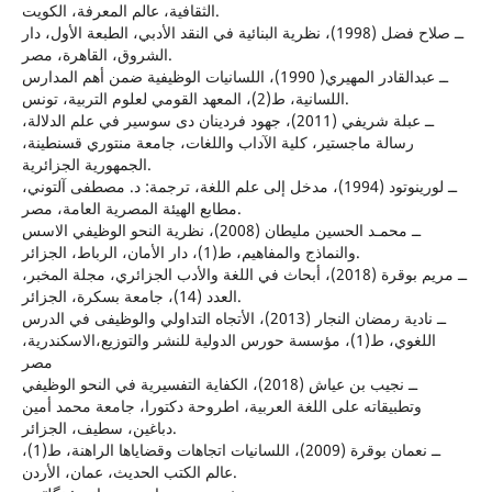
الثقافية، عالم المعرفة، الكويت.
ــ صلاح فضل (1998)، نظرية البنائية في النقد الأدبي، الطبعة الأول، دار
الشروق، القاهرة، مصر.
ــ عبدالقادر المهيري( 1990)، اللسانيات الوظيفية ضمن أهم المدارس
اللسانية، ط(2)، المعهد القومي لعلوم التربية، تونس.
ــ عبلة شريفي (2011)، جهود فردينان دى سوسير في علم الدلالة،
رسالة ماجستير، كلية الآداب واللغات، جامعة منتوري قسنطينة،
الجمهورية الجزائرية.
ــ لورينوتود (1994)، مدخل إلى علم اللغة، ترجمة: د. مصطفى آلتوني،
مطابع الهيئة المصرية العامة، مصر.
ــ محمـد الحسين مليطان (2008)، نظرية النحو الوظيفي الاسس
والنماذج والمفاهيم، ط(1)، دار الأمان، الرباط، الجزائر.
ــ مريم بوقرة (2018)، أبحاث في اللغة والأدب الجزائري، مجلة المخبر،
العدد (14)، جامعة بسكرة، الجزائر.
ــ نادية رمضان النجار (2013)، الأتجاه التداولي والوظيفى في الدرس
اللغوي، ط(1)، مؤسسة حورس الدولية للنشر والتوزيع،الاسكندرية،
مصر
ــ نجيب بن عياش (2018)، الكفاية التفسيرية في النحو الوظيفي
وتطبيقاته على اللغة العربية، اطروحة دكتورا، جامعة محمد أمين
دباغين، سطيف، الجزائر.
ــ نعمان بوقرة (2009)، اللسانيات اتجاهات وقضاياها الراهنة، ط(1)،
عالم الكتب الحديث، عمان، الأردن.