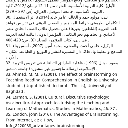
الأول) لكلية التربية الأساسية، للفترة من 11-12 نيسان /2012، كلية
التربية الأساسية، جامعة الموصل، العراق، (ص 297 – 279) .
30. نبى، مولود حمد و الخالد، عامر خالد (2014)، أثر الاستعمال
التكاملى لطريقتي خرائط المفاهيم و العصف الذهني في تدريس قواعد
اللغة العربية (للناطقين بغيرها) على تحصيل طلاب الصف الحادي عشر
الأعدادي و اتجاهاتهم نحو التكامل، المؤتمر الدولى الثالث للغة العربية
فى دبي، كتاب المؤتمر، المجلد (6)، ص: 420-406 .
31. الوكيل، حلمى أحمد، والمفتي، محمد أمين (2007)، أسس بناء
المناهج و تنظيماتها، ط2، دار المسيرة للنشر و التوزيع و الطباعة، عمّان –
الأردن .
32. يعقوب، ينال (1996)، فاعلية الطرائق التفاعلية فى تدريس التربية
الإسلامية، (رسالة ماجستير غير منشورة) جامعة دمشق .
33. Ahmed, M. M. S (2001), The effect of brainstorming on
Teaching Reading Comprehension in English to University
student , (Unpublished doctoral – Thesis), University of
Baghdad .
34. Lerman, S. (2001), Cultural, Discursive Psychology:
Asociocultural Approach to studying the teaching and
Learning of Mathematics, Studies in Mathematics, 46: 87 .
35. London, john (2016), The Advantages of Brainstorming,
From internet, at: e How,
Info_8220088_advantages-brainstorming.