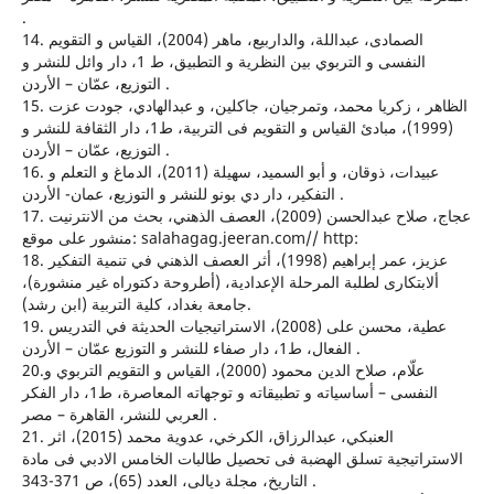
.
14. الصمادى، عبداللة، والداربيع، ماهر (2004)، القياس و التقويم
النفسى و التربوي بين النظرية و التطبيق، ط 1، دار وائل للنشر و
التوزيع، عمّان – الأردن .
15. الظاهر ، زكريا محمد، وتمرجيان، جاكلين، و عبدالهادي، جودت عزت
(1999)، مبادئ القياس و التقويم فى التربية، ط1، دار الثقافة للنشر و
التوزيع، عمّان – الأردن .
16. عبيدات، ذوقان، و أبو السميد، سهيلة (2011)، الدماغ و التعلم و
التفكير، دار دي بونو للنشر و التوزيع، عمان- الأردن .
17. عجاج، صلاح عبدالحسن (2009)، العصف الذهني، بحث من الانترنيت
منشور على موقع: salahagag.jeeran.com// http:
18. عزيز، عمر إبراهيم (1998)، أثر العصف الذهني في تنمية التفكير
ألابتكارى لطلبة المرحلة الإعدادية، (أطروحة دكتوراه غير منشورة)،
جامعة بغداد، كلية التربية (ابن رشد).
19. عطية، محسن على (2008)، الاستراتيجيات الحديثة في التدريس
الفعال، ط1، دار صفاء للنشر و التوزيع عمّان – الأردن .
20.علّام، صلاح الدين محمود (2000)، القياس و التقويم التربوي و
النفسى – أساسياته و تطبيقاته و توجهاته المعاصرة، ط1، دار الفكر
العربي للنشر، القاهرة – مصر .
21. العنبكي، عبدالرزاق، الكرخي، عدوية محمد (2015)، اثر
الاستراتيجية تسلق الهضبة فى تحصيل طالبات الخامس الادبي فى مادة
التاريخ، مجلة ديالى، العدد (65)، ص 371-343 .