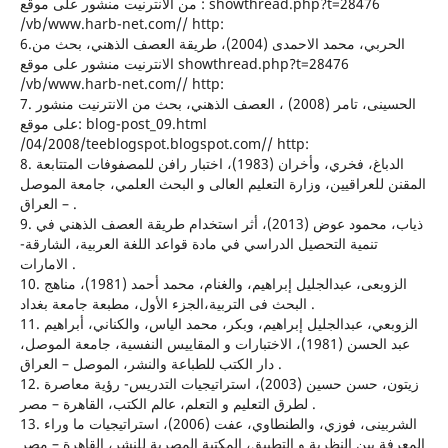
من الانترنيت منشور على موقع : showthread.php?t=28476
/vb/www.harb-net.com// http:
6.الحربي، محمد الاحمدى (2004)، طريقة العصف الذهني، بحث من
الانترنيت منشور على موقع showthread.php?t=28476
/vb/www.harb-net.com// http:
7. الحسينى، تامر (2008) ، العصف الذهني، بحث من الانترنيت منشور
على موقع: blog-post_09.html
/04/2008/teeblogspot.blogspot.com// http:
8. الدباغ، فخري، وأخران (1983)، اختبار رافن للمصفوفات المتتابعة
المقنن للعراقيين، وزارة التعليم العالى و البحث العلمي، جامعة الموصل
– العراق .
9. ذياب، محمود عوض (2013)، أثر استخدام طريقة العصف الذهني في
تنمية التحصيل الدراسي في مادة قواعد اللغة العربية، الشارقة-
الامارات .
10. الزوبعى، عبدالجليل إبراهيم، والغنام، محمد أحمد (1981)، مناهج
البحث فى التربية،الجزء الأول، مطبعة جامعة بغداد .
11. الزوبعي، عبدالجليل إبراهيم، وبكر، محمد الياس، والكناني، أبراهيم
عبد الحسن (1981)، الاختبارات و المقاييس النفسية، جامعة الموصل،
دار الكتب للطباعة والنشر، الموصل – العراق .
12. زيتون، حسن حسين (2003)، استراتيجيات التدريس- رؤية معاصرة
لطرق التعليم و التعلم، عالم الكتب، القاهرة – مصر .
13. الشربينى، فوزي، والطنطاوي، عفت (2006)، استراتيجيات ما وراء
المعرفة بين النظرية و التطبيق، المكتبة المصرية للنشر، القاهرة – مصر