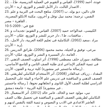
22. عودة، أحمد (1999)، القياس و التقويم في العملية التدريسية، ط2 ،
الاصدار الثالث، دار الأمل للنشر و التوزيع، اربد – الأردن .
23. فان دالين، ديو بولد، ب (2007)، مناهج البحث فى التربية و علم
النفس، ترجمة: محمد نبيل نوفل و أخرون، مكتبة الانكلو المصرية،
القاهرة – مصر .
فتح في : 2009-5-10
24. الكبيسى، عبدالواحد حميد (2007)، القياس و التقويم: تجديدات و
مناقشات، ط1، دار جرير للنشر و التوزيع، عمّان – الأردن .
25. مراد ،سعيد (2002)، التكاملية فى تعليم اللغة العربية، دار الامل،
إربد – الأردن.
26. مرعى، توفيق و الحيلة، محمد محمود (2006)، طرائق التدريس
العامة، دار المسيرة و النشر و التوزيع، عمّان- الأردن .
27. مطالقة، سوزان خلف مصطفى (1998)، أثر اسلوب العصف الذهني
فى تنمية التفكير الإبداعي لدى طلبة الصف الثامن و التاسع الأساسي،
(رسالة ماجستير غير منشورة) كلية تربية و الفنون، الأردن .
28. المقداد ، زرياف عبدالقادر (2008)، أثر الأستخدام التكاملي لطريقتي
العصف الذهني و المناقشة فى تدريس علم الأحياء و البيئة على التحصيل
الدراسي لطلبة الصف الأول الثانوى و اتجاهاتهم نحوها، ( رسالة ماجستير
غير منشورة) كلية التربية – جامعة دمشق .
29. نبي، مولود حمد و الخالد، عامر خالد (2012)، أثر الاستعمال
التكاملي لطريقتي العصف الذهني و المناقشة في تحصيل طلاب الصف
العاشر الاعدادي في الادب و النصوص و تنمية الثقة بالنفس لديهم و
اتجاهاتهم نحو التكامل، وقائع المؤتمر العلمى السنوى الخامس (الوطني