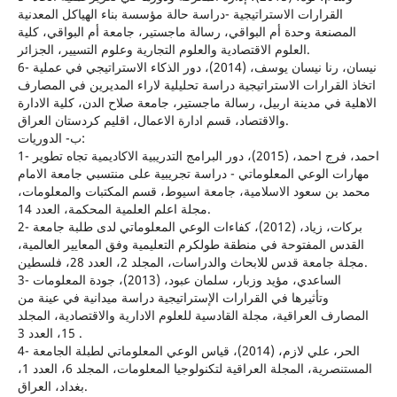
القرارات الاستراتيجية -دراسة حالة مؤسسة بناء الهياكل المعدنية
المصنعة وحدة أم البواقي، رسالة ماجستير، جامعة أم البواقي، كلية
العلوم الاقتصادية والعلوم التجارية وعلوم التسيير، الجزائر.
6- نيسان، رنا نيسان يوسف، (2014)، دور الذكاء الاستراتيجي في عملية
اتخاذ القرارات الاستراتيجية دراسة تحليلية لاراء المديرين في المصارف
الاهلية في مدينة اربيل، رسالة ماجستير، جامعة صلاح الدن، كلية الادارة
والاقتصاد، قسم ادارة الاعمال، اقليم كردستان العراق.
ب‌- الدوريات:
1- احمد، فرج احمد، (2015)، دور البرامج التدريبية الاكاديمية تجاه تطوير
مهارات الوعي المعلوماتي - دراسة تجريبية على منتسبي جامعة الامام
محمد بن سعود الاسلامية، جامعة اسيوط، قسم المكتبات والمعلومات،
مجلة اعلم العلمية المحكمة، العدد 14.
2- بركات، زياد، (2012)، كفاءات الوعي المعلوماتي لدى طلبة جامعة
القدس المفتوحة في منطقة طولكرم التعليمية وفق المعايير العالمية،
مجلة جامعة قدس للابحاث والدراسات، المجلد 2، العدد 28، فلسطين.
3- الساعدي، مؤيد وزبار، سلمان عبود، (2013)، جودة المعلومات
وتأثيرها في القرارات الإستراتيجية دراسة ميدانية في عينة من
المصارف العراقية، مجلة القادسية للعلوم الادارية والاقتصادية، المجلد
15، العدد 3 .
4- الحر، علي لازم، (2014)، قياس الوعي المعلوماتي لطبلة الجامعة
المستنصرية، المجلة العراقية لتكنولوجيا المعلومات، المجلد 6، العدد 1،
بغداد، العراق.