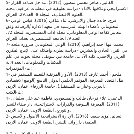
5- الغالبي، طاهر محسن منصور، (2012)، مداخل صناعة القرار
الاستراتيجي وعلاقتها بالأداء - دراسة تطبيقية في منظمات عراقية، مجلة
العلوم الاقتصادية، المجلد 8، العدد29، العراق.
6- فرج، خالدة جمال والابرشي، ثناء شاكر، (2016)، قياس الوعي
المعلوماتي لأعضاء الهيئة التدريسية في معهد الادارة /الرصافة وفق
معايير كفاءة الوعي المعلوماتي، مجلة اداب المستنصرية المجلد 72،
العدد 9، الجامعة المستنصرية، بغداد، العراق.
7- محمد، مها أحمد إبراهيم، (2010)، الوعي المعلوماتي ضرورة ملحة
في القرن الحادي والعشرين - دراسة نظرية وإطلالة على الإنتاج الفكري
العربي والأجنبي، كلية الآداب، جامعة بني سويف، مجلة بحوث في علم
المكتبات والمعلومات، العدد 4.لة
ت‌- المؤتمرات:
1- ملحم ، أحمد عارف (2013)، الأدوار المرتقبة للتعليم المستمر في
ظل اقتصاد المعرفة، المؤتمر العلمي الدولي التاسع (الوضع الاقتصادي
العربي وخيارات المستقبل)، جامعة الزرقاء، عمان، الاردن.
ث-الكتب:
1- الدعمي، علاء فرحان طالب والمسعودي، فاطمة عبد علي سلمان،
(2011)، المعرفة السوقية والقرارات الاستراتيجية، دار صفاء للنشر
والتوزيع، الطبعة الاولى، عمان، الاردن.
2- السالم، مؤيد سعيد، (2016)، الإدارة الاستراتيجية الأصول والأسس
العلمية، دار وائل للنشر، الطبعة الاولى، عمان، الاردن.
2.7. المصادر باللغة الانكليزية: