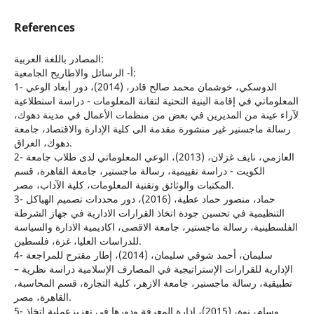
References
المصادر باللغة العربية:
أ‌- الرسائل والاطاريح الجامعية:
1- الدوسكي، خوشمان محمد صالح قادر، (2014)، دور أبعاد الوعي
المعلوماتي في إقامة البنية التحتية لتقانة المعلومات - دراسة استطلاعية
لآراء عينة من المديرين في بعض من منظمات الأعمال في مدينة دهوك،
رسالة ماجستير غير منشورة مقدمة الى كلية الإدارة والاقتصاد، جامعة
دهوك، العراق.
2- العازمي، نايف غزلان، (2013)، الوعي المعلوماتي لدى طلاب جامعة
الكويت - دراسة تقييمية، رسالة ماجستير، جامعة القاهرة، قسم
المكتبات والوثائق وتقنية المعلومات، كلية الآداب، مصر.
3- حماد، منصور حماد عطية، (2016)، دور محددات تصميم الهياكل
التنظيمية في تحسين جودة اتخاذ القرارات الادارية في جهاز الشرطة
الفلسطينية، رسالة ماجستير، جامعة الاقصى، اكاديمية الادارة والسياسة
للدراسات العليا، غزة، فلسطين.
4- سليمان، أحمد شوقي سليمان، (2014)، إطار مقترح للمراجعة
الإدارية للقرارات الإستراتيجية في المصارف الإسلامية دراسة نظرية –
تطبيقية، رسالة ماجستير، جامعة الازهر، كلية التجارة، قسم المحاسبة،
القاهرة، مصر.
5- وسام، نوة، (2015)، إدارة المعرفة ودورها في تعزيزعملية اتخاذ