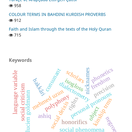
958
COLOUR TERMS IN BAHDINI KURDISH PROVERBS
912
Faith and Islam through the texts of the Holy Quran
715
Keywords
phonetics
consunant
nicknames
scholars
language variable
freedom
isogloss
hakkâri
dialectometry
precision
social criticism
mehmed uzun
lucien goldmann
personal pronouns
polyphony
rights
kinship trms
social deixis
object
ashiq
negroes
honorifics
social phenomena