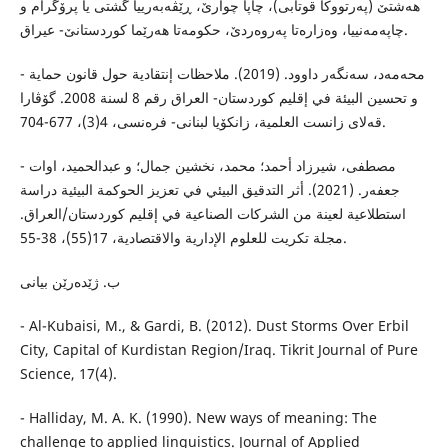
هه‌شتێ (په‌رتووكا قوتابی)، چاپا چوارێ، ڕێڤه‌به‌رییا گشتی یا پرۆگرام و
چاپه‌مه‌نییا، وه‌زاره‌تا په‌روه‌ردێ، حكومه‌تا هه‌رێما كوردستانێ- عیراق.
- محەمەد، سەنگەر داوود. (2019). ملاحظات إنتقادية حول قانون حماية
و تحسين البيئة في إقليم كوردستان- العراق رقم 8 لسنة 2008. گۆڤارا
قه‌لای زانست العلمیة، زانکۆیا لبنانی- فره‌نسی، 4(3)، 677-704.
- مصطفى، شیرزاد أحمد؛ محمد، نخشین جمال؛ و عبدالحمید، اوات
جعفەر. (2021). أثر التدقيق البيئي في تعزيز الحوكمة البيئية دراسة
استطلاعية لعينة من الشركات الصناعية في إقليم كوردستان/العراق.
مجلة تكریت للعلوم الإداریة والاقتصادیة، 17(55)، 38-55.
ب. ژێدەرێن بیانی
- Al-Kubaisi, M., & Gardi, B. (2012). Dust Storms Over Erbil
City, Capital of Kurdistan Region/Iraq. Tikrit Journal of Pure
Science, 17(4).
- Halliday, M. A. K. (1990). New ways of meaning: The
challenge to applied linguistics. Journal of Applied