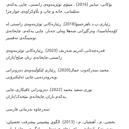
بۆكانى، سابیر (2016) . میتۆى توێژینه‌وه‌ى زانستى، چاپى یه‌كه‌م،
سلێمانى، خانه‌ و چاپ و بڵاوكراوه‌ى چوارچرا.
زێباری،پ.د.تاهرحسۆ(2018). ڕێبازەکانی توێژینەوەی زانستی لە
کۆمەڵناسیدا، وەرگێڕانی شەهلا وەلی جەبار، چاپی یەکەم، چاپخانەی
نوسینگەی تەفسیر.
قەرەچەتانی،کەریم شەریف (2023). ڕێبازەکانی توێژینەوەی
زانستی،چاپخانەی زبان صلح/تاران
محمد،سەرکەوت جمال(2020). ڕێبازی لێکۆڵینەوەی دەرونزانی
وپەروەردەیی،چاپی ئەلیکترۆنی.
نوری،سعید محمد (2022). دەرونزانی تاقیکاری،چاپی
یەکەم،تاران،چاپخانەی مێخەک/تاران.
سەرچاوە بەزمانی فارسی:
بخشی، م.، آهنچیان، م.، (2013). الگوي پيشبيني پيشرفت تحصيلي:
نقش تفكر انتقادي و راهبردهاي خودتنظيمي يادگيري. مجله ایرانی