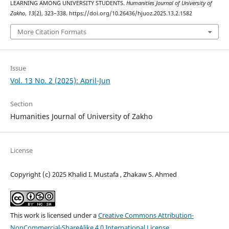
LEARNING AMONG UNIVERSITY STUDENTS.
Humanities Journal of University of
Zakho
,
13
(2), 323–338. https://doi.org/10.26436/hjuoz.2025.13.2.1582
More Citation Formats
Issue
Vol. 13 No. 2 (2025): April-Jun
Section
Humanities Journal of University of Zakho
License
Copyright (c) 2025 Khalid I. Mustafa , Zhakaw S. Ahmed
This work is licensed under a
Creative Commons Attribution-
NonCommercial-ShareAlike 4.0 International License
.