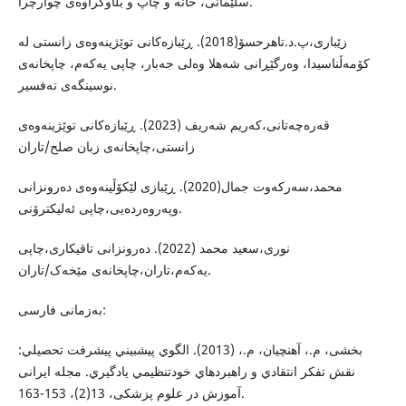
سلێمانى، خانه‌ و چاپ و بڵاوكراوه‌ى چوارچرا.
زێباری،پ.د.تاهرحسۆ(2018). ڕێبازەکانی توێژینەوەی زانستی لە
کۆمەڵناسیدا، وەرگێڕانی شەهلا وەلی جەبار، چاپی یەکەم، چاپخانەی
نوسینگەی تەفسیر.
قەرەچەتانی،کەریم شەریف (2023). ڕێبازەکانی توێژینەوەی
زانستی،چاپخانەی زبان صلح/تاران
محمد،سەرکەوت جمال(2020). ڕێبازی لێکۆڵینەوەی دەرونزانی
وپەروەردەیی،چاپی ئەلیکترۆنی.
نوری،سعید محمد (2022). دەرونزانی تاقیکاری،چاپی
یەکەم،تاران،چاپخانەی مێخەک/تاران.
بەزمانی فارسی:
بخشی، م.، آهنچیان، م.، (2013). الگوي پيشبيني پيشرفت تحصيلي:
نقش تفكر انتقادي و راهبردهاي خودتنظيمي يادگيري. مجله ایرانی
آموزش در علوم پزشکی، 13(2)، 153-163.