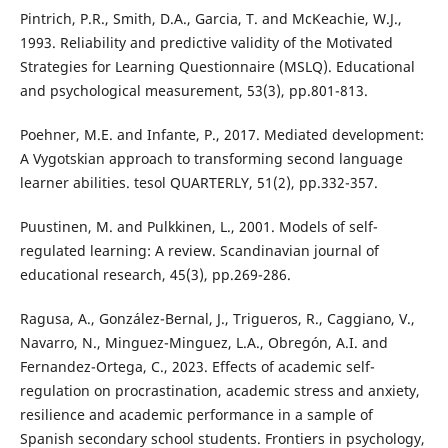
Pintrich, P.R., Smith, D.A., Garcia, T. and McKeachie, W.J.,
1993. Reliability and predictive validity of the Motivated
Strategies for Learning Questionnaire (MSLQ). Educational
and psychological measurement, 53(3), pp.801-813.
Poehner, M.E. and Infante, P., 2017. Mediated development:
A Vygotskian approach to transforming second language
learner abilities. tesol QUARTERLY, 51(2), pp.332-357.
Puustinen, M. and Pulkkinen, L., 2001. Models of self-
regulated learning: A review. Scandinavian journal of
educational research, 45(3), pp.269-286.
Ragusa, A., González-Bernal, J., Trigueros, R., Caggiano, V.,
Navarro, N., Minguez-Minguez, L.A., Obregón, A.I. and
Fernandez-Ortega, C., 2023. Effects of academic self-
regulation on procrastination, academic stress and anxiety,
resilience and academic performance in a sample of
Spanish secondary school students. Frontiers in psychology,