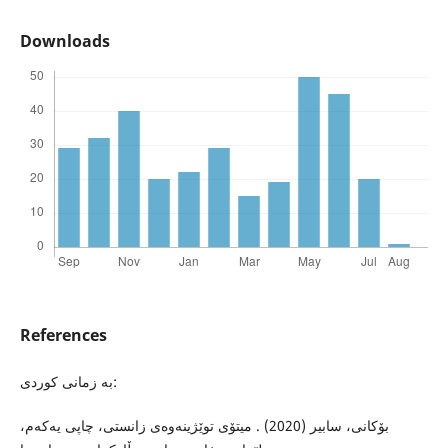
Downloads
References
بە زمانی کوردی:
بۆكانى، سابیر (2020) . میتۆى توێژینه‌وه‌ى زانستى، چاپى یه‌كه‌م،