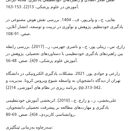
آموزش در علوم پزشکی، 13(2)، 153-163.
بقایی، ح.، و ولی‌پور، ف.، 1404. بررسی نقش هوش مصنوعی در
یادگیری خودتنظیم. پژوهش و نوآوری در تربیت و توسعه، انتشار آنلاین،
صص. 91-108.
زارع، س.، زینلی پور، ح.، و ناصری جهرمی، ر.، (2017). بررسی رابطه
بین راهبردهای یادگیری خودتنظیمی با دستاوردهای تحصیلی. پژوهش در
آموزش علوم پزشکی، 9(4)، صص. 48-56.
زارعی و جوادی پور, 2021. مشکلات یادگیری الکترونیکی در دانشگاه
تهران از دیدگاه دانشجویان به واسطه شیوع ویروس کرونا. مدیریت و
برنامه ریزی در نظام های آموزشی, 14(2), pp.313-342.‎
علی‌بخشی، ز.، و زارع، ح.، (2010). اثربخشی آموزش خودتنظیمی
یادگیری و مهارت‌های مطالعه بر پیشرفت تحصیلی دانشجویان.
روانشناسی کاربردی، 4(4)، صص. 69-80.
سەرچاوە بەزمانی ئینگلیزی: