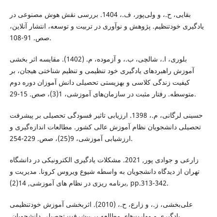
بقایی، ح.، و ولی‌پور، ف.، 1404. بررسی نقش هوش مصنوعی در
یادگیری خودتنظیم. پژوهش و نوآوری در تربیت و توسعه، انتشار آنلاین،
صص. 91-108.
بلوری، ا.، شالچی، ب.، و آزموده، م. (1402). مقایسه اثر بخشی
آموزش راهبردهای یادگیری خود تنظیمی و تنظیم شناختی هیجان، بر
کیفیت زندگی کلاسی و بهزیستی تحصیلی دانش آموزان دوره دوم
متوسطه. رفتار مثبت در سازمان‌های آموزشی، 1(3)، صص. 15-29.
حسینی لرگانی، م.، 1398. ارزیابی تاثیر فسودگی تحصیلی بر پیشرفت
تحصیلی دانشجویان نظام آموزش عالی کشور. مطالعات اندازه‌گیری و
ارزشیابی آموزشی، 9(25)، صص. 229-254.
زارعی و جوادی پور, 2021. مشکلات یادگیری الکترونیکی در دانشگاه
تهران از دیدگاه دانشجویان به واسطه شیوع ویروس کرونا. مدیریت و
برنامه ریزی در نظام های آموزشی, 14(2), pp.313-342.‎
علی‌بخشی، ز.، و زارع، ح.، (2010). اثربخشی آموزش خودتنظیمی
یادگیری و مهارت‌های مطالعه بر پیشرفت تحصیلی دانشجویان.