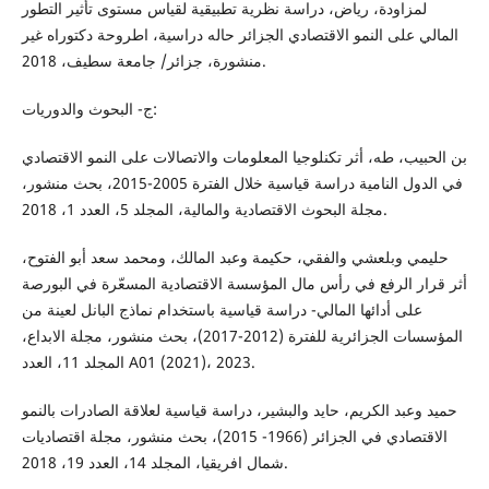
لمزاودة، رياض، دراسة نظرية تطبيقية لقياس مستوى تأثير التطور
المالي على النمو الاقتصادي الجزائر حاله دراسية، اطروحة دكتوراه غير
منشورة، جزائر/ جامعة سطيف، 2018.
ج- البحوث والدوريات:
بن الحبيب، طه، أثر تكنلوجيا المعلومات والاتصالات على النمو الاقتصادي
في الدول النامية دراسة قياسية خلال الفترة 2005-2015، بحث منشور،
مجلة البحوث الاقتصادية والمالية، المجلد 5، العدد 1، 2018.
حليمي وبلعشي والفقي، حكيمة وعبد المالك، ومحمد سعد أبو الفتوح،
أثر قرار الرفع في رأس مال المؤسسة الاقتصادية المسعّرة في البورصة
على أدائها المالي- دراسة قياسية باستخدام نماذج البانل لعينة من
المؤسسات الجزائرية للفترة (2012-2017)، بحث منشور، مجلة الابداع،
المجلد 11، العدد A01 (2021)، 2023.
حميد وعبد الكريم، حايد والبشير، دراسة قياسية لعلاقة الصادرات بالنمو
الاقتصادي في الجزائر (1966- 2015)، بحث منشور، مجلة اقتصاديات
شمال افريقيا، المجلد 14، العدد 19، 2018.