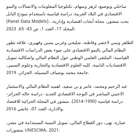
ساحلي وبوصبع، لزهر وسهام، تكنلوجيا المعلومات والاتصالات والنمو
الاقتصادي في البلاد العربية: دراسة قياسية باستخدام نموذج البانل
(Panel Data Models)، بحث منشور، مجلة أبحاث اقتصادية وإدارية،
المجلد 17، العدد 1، ص 43- 65، 2023.
الطاهر وسي لاخضر وفاطنة، شليحي وغربي يسين وقهيري، علاقة تطور
النظام المالي بالنمو الاقتصادي على ضوء بعض الدراسات الاقتصادية
القياسية، الملتقى العلمي الوطني حول النظام المالي واشكاليه تمويل
الاقتصاديات النامية، كليه العلوم الاقتصادية والتجارية وعلوم التسيير،
جامعة محمد بوضياف المسيلة، الجزائر، 2019.
عبد الرحيم ومحمد، عامر و بن سعيد، اهميه النظام المالي والاستثمار
الاجنبي المباشر في التوجه الاقتصادي الجديد- دراسة حاله الجزائر-
دراسة قياسيه (1990-2014)، منشور في المجلة الجزائية للاقتصاد
والادارة، العدد 07، جانفي 2016.
عمارة، نهى، دور القطاع المالي، تمويل التنمية المستدامة في مصر،
منشورات UNESCWA، 2021.