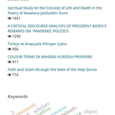
Spiritual Study on the Concept of Life and Death in the
Poetry of Mawlana Jalaluddin Rumi
1451
A CRITICAL DISCOURSE ANALYSIS OF PRESIDENT BIDEN’S
REMARKS ON ‘PANDEMIC POLITICS
1250
Türkçe ve Arapçada Ettirgen Çatısı
956
COLOUR TERMS IN BAHDINI KURDISH PROVERBS
911
Faith and Islam through the texts of the Holy Quran
716
Keywords
scholars
consunant
homelands
honorifics
object