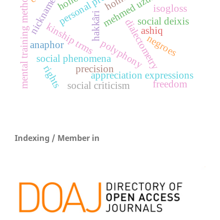
personal pronouns
mehmed uzun
mental training method
nicknames
isogloss
hakkâri
social deixis
dialectometry
kinship trms
ashiq
negroes
polyphony
anaphor
social phenomena
precision
rights
appreciation expressions
freedom
social criticism
Indexing / Member in