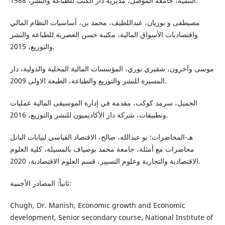
التنمية، جامعة الموصل، مديرية دار الكتب للطباعة والنشر، 1988.
مصيطفى و بوزيان، عبداللطيف، محمد بن، أساسيات النظام المالي
واقتصاديات الأسواق المالية، مكتبة حسن العصرية للطباعة والنشر
والتوزيع، 2015.
موسى وآخرون، شقيري نوري، المؤسسات المالية المحلية والدولية، دار
المسيرة للنشر والتوزيع والطباعة، الطبعة الاولى 2009.
الجميل، سرمد كوكب، مقدمة في إدارة الموسيقى المالية عمليات
وتطبيقات، شركة دار الأكاديميون للنشر والتوزيع، 2016.
هـ-المحاضرات: بو عبدالله، صالح، الاقتصاد القياسي لبيانات البانل
محاضرات مع أمثلة، جامعة محمد بوضياف بالمسيلة، كلية العلوم
الاقتصادية والتجارية وعلوم التسيير، قسم العلوم الاقتصادية، 2020.
ثانياً: المصادر الأجنبية:
Chugh, Dr. Manish, Economic growth and Economic
development, Senior secondary course, National Institute of