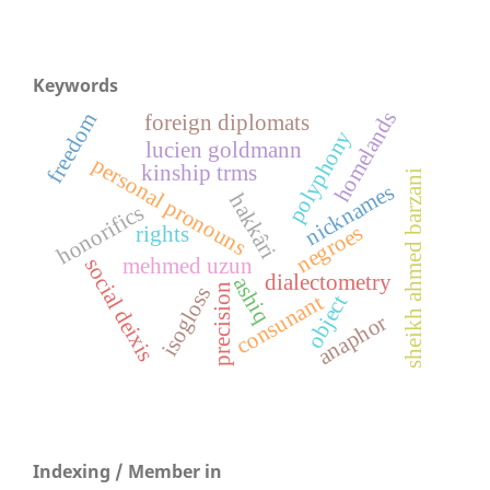
Keywords
homelands
freedom
foreign diplomats
polyphony
lucien goldmann
personal pronouns
kinship trms
sheikh ahmed barzani
nicknames
hakkâri
honorifics
negroes
rights
mehmed uzun
social deixis
dialectometry
ashiq
precision
isogloss
consunant
object
anaphor
Indexing / Member in