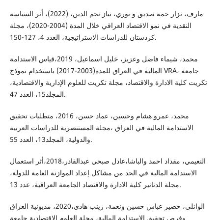
مارف، نزار حمه صديق و نوري، نياز نجم الدين، (2022)، أثر السياسة
النقدية في نمو الاقتصاد العراقي خلال المدة (2004-2020)، مجلة
كردستان للدراسات الاستراتيجية، العدد 4، 127-150.
محمد، شيماء فاضل وعزيز، خليل اسماعيل، 2019،قياس الاستدامة
المالية في العراق للمدة(2003-2017) باستخدام نموذج VRA، جامعة
تكريت كلية الادارة والاقتصاد، مجلة تكريت للعلوم الإدارية والاقتصادية،
المجلد15، العدد 47.
محمد، عمرو هشام وحسين، عماد حسن، 2016، متطلبات تحقيق
الاستدامة المالية في العراق ،مجلة المستنصرية للدراسات العربية
والدولية، المجلد13، العدد 55.
النعيمي، مقداد احمد والباشا،عادل صبحي عبدالقادر،2018،أثر استعمال
الاستدامة المالية في الحد من مشاكل إعداد الموازنة العامة للدولة،
مجلة الدنانير كلية الادارة والاقتصاد الجامعة العراقية، عدد 13.
الوائلي، خضير عباس حسين ونعمة، زينب هادي،2020، مديونية العراق
وفرص تحقيق الاستدامة المالية، مجلة العلوم الاقتصادية جامعة