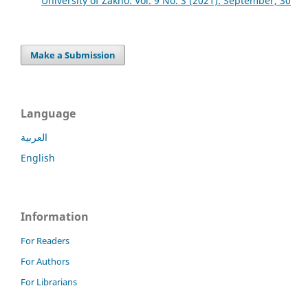
University of Zakho: Vol. 9 No. 3 (2021): September, 30
Make a Submission
Language
العربية
English
Information
For Readers
For Authors
For Librarians