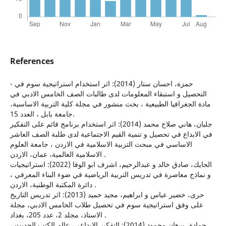
References
- حمزة، احسان ستار (2014): اثر استخدام استراتيجية سوم في
التحصيل و استبقاء المعلومات لدى طالبات الصف الخامس الادبي في
مادة الجغرافيا الطبيعية ، بحث منشور في مجلة كلية التربية الاساسية،
جامعة بابل ، العدد 15.
جلبان، هاني صلاح محمد (2014): اثر استخدام برنامج قائم على التفكير
في الابداع في تحصيل و تنمية القيم الاجتماعية لدى طلبة الصف العاشر
الاساسي في مبحث التربية الاسلامية في الاردن ، جامعة العلوم
الاسلامية العالمية، عمان، الاردن .
الحايك، صادق خالد و عبدالرحيم، اشرف ابو الوفا (2022): استراتيجيات
و نماذج معاصرة في تدريس التربية الرياضية في ضوء البناء المعرفي ،
دائرة المكتبة الوطنية، الاردن .
حرى، خضير عباس و ابراهيم، مجيد حميد (2013): اثر تدريس التاريخ
على وفق استراتيجية سوم في تحصيل طلاب الخامس الادبي، مجلة
الاستاذ، مجلد 2، عدد 205، بغداد .
حمادة، برهان محمود (2014): التفكير الابداعي، عالم الكتب الحديث ،