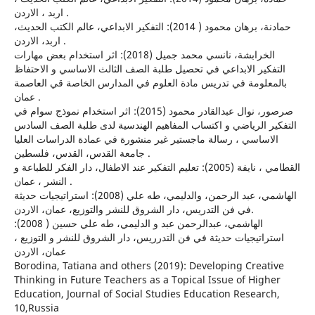
اربد ، الاردن .
حمادنة، برهان محمود ( 2014): التفكير الابداعي، عالم الكتب الحديث،
اربد، الاردن .
الخرابشة، نانسي محمد جميل (2018): اثر استخدام بعض مهارات
التفكير الابداعي في تحصيل طلبة الصف الثالث الاساسي و الاحتفاظ
بالمعلومة في تدريس مادة العلوم في المدارس الخاصة قي العاصمة
عمان .
صرصور، نوال عبدالقادر محمود (2015): اثر استخدام نموذج سوام في
التفكير الرياضي و اكتساب المفاهيم الهندسية لدى طلبة الصف السادس
الاساسي ، رسالة ماجستير غير منشورة في عمادة الدراسات العليا
جامعة القدس، القدس، فلسطين .
القطامي ، نايفة (2005): تعليم التفكير عند الاطفال، دار الفكر للطباعة و
النشر ، عمان .
الهاشمي، عبد الرحمن، والدليمي، طه علي (2008): استراتيجيات حديثة
في فن التدريس، دار الشروق للنشر والتوزيع، عمان، الاردن.
الهاشمي، عبدالرحمن عبد و الدليمي، طه علي حسين ( 2008):
استراتيجيات حديثة في فن التدرريس، دار الشروق للنشر و التوزيع ،
عمان، الاردن
Borodina, Tatiana and others (2019): Developing Creative
Thinking in Future Teachers as a Topical Issue of Higher
Education, Journal of Social Studies Education Research,
10,Russia