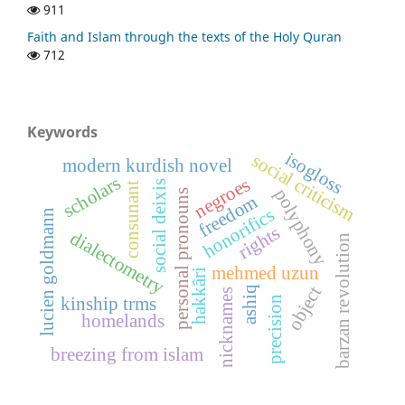
911
Faith and Islam through the texts of the Holy Quran
712
Keywords
isogloss
social criticism
modern kurdish novel
scholars
negroes
social deixis
consunant
polyphony
personal pronouns
freedom
honorifics
lucien goldmann
rights
dialectometry
barzan revolution
mehmed uzun
hakkâri
object
ashiq
nicknames
kinship trms
precision
homelands
breezing from islam