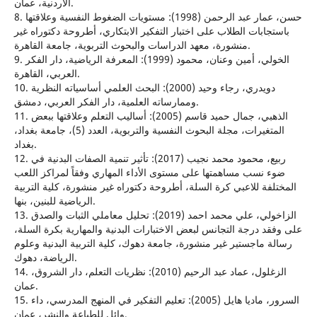
الأردنية، عمان.
8. حسن، عمار عبد الرحمن (1998): مستويات الضغوط النفسية وعلاقتها
باستجابات الطلاب على اختبار التفكير الابتكاري، أطروحة دكتوراه غير
منشورة، معهد الدراسات والبحوث التربوية، جامعة القاهرة.
9. الخولي، أمين وعنان، محمود (1999): المعرفة الرياضية، دار الفكر
العربي، القاهرة.
10. دويدري، رجاء وحيد (2000): البحث العلمي أساسياته النظرية
وممارساته العلمية، دار الفكر العربي، دمشق.
11. الذهبي، جمال حميد قاسم (2005): أساليب التعلم وعلاقتها ببعض
المتغيرات، مجلة البحوث النفسية والتربوية، العدد (5)، جامعة بغداد،
بغداد.
12. ربيع، محمود محمد نجيب (2017): تأثير تنمية الصفات البدنية في
ضوء نسب مساهمتها على مستوى الأداء المهاري وفقاً لمراكز اللعب
المختلفة للاعبي كرة السلة، أطروحة دكتوراه غير منشورة، كلية التربية
الرياضية للبنين، بنها.
13. الزاخولي، علي محمد احمد (2019): تحليل معاملي الثبات والصدق
على وفقد درجة التجانس لبعض الاختبارات البدنية والمهارية بكرة السلة،
رسالة ماجستير غير منشورة، جامعة دهوك، كلية التربية البدنية وعلوم
الرياضة، دهوك.
14. الزغلول، عماد عبد الرحيم (2010): نظريات التعلم، دار الشروق،
عمان.
15. السرور، ماديا هايل (2005): تعليم التفكير في المنهج المدرسي، داء
وائل للطباعة والنشر، عمان.