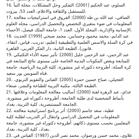
16. السلوم، عبد الحكيم (2001): التفكير وحل المشكلات، مجلة النبأ
للمستقبل والثقافة والاعلام، العدد 53، بيروت.
17. الصافي، عبد الله بن طه (2000): الفروق في استراتيجيات معالجة
المعلومات في ضوء متغيري التخصص والتحصيل الدراسي، مجلة العلوم
الإنسانية والإدارية، المجلد الأول، العدد 1، جامعة الملك فيصل، الأحساء.
18. عبد الدايم، محمد محمود وحسانين، محمد صبحي (1999): الحديث
في كرة السلة والاسس العلمية والتطبيقية (تعليم، تدريب، قياس، انتقاء،
قانون)، الطبعة الثانية، دار الفكر العربي، القاهرة.
19. عبد الرحمن، عبد الرحمن خليل (2000): تأثير تنمية الأداء التكتيكي
للمتابعة وبعض المكونات البدنية الخاصة على مستوى نتائج المتابعة في
كرة السلة، أطروحة دكتوراه غير منشورة، كلية التربية الرياضية، جامعة
قناة السويس بور سعيد.
20. العجيلي، صباح حسين حمزة (2005): القياس والتقويم التربوي،
الطبعة الثالثة، مكتبة التربية للطباعة والنشر، صنعاء.
21. عداي، عبد الزهرة لفتة (2000): أساليب معالجة المعلومات وعلاقتها
بأنماط الشخصية لدى طلبة الجامعة، أطروحة دكتوراه غير منشورة،
الجامعة المستنصرية، كلية التربية، بغداد.
22. عطية، سعد جاسم (2003): أثر برنامج استراتيجية معالجة
المعلومات في التحصيل الدراسي وانتقال أثر التدريب لطلبة كلية
المعلمين بحسب مستوى ذكائهم، أطروحة دكتوراه غير منشورة، جامعة
بغداد، كلية التربية، بغداد.
23. علاوي، محمد حسن ورضوان، محمد نصر الدين (1987): القياس في