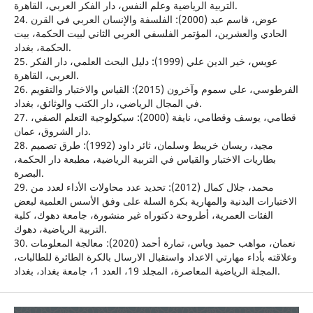
التربية الرياضية وعلم النفس، دار الفكر العربي، القاهرة.
24. عوض، قاسم عبد (2000): الفلسفة والإنسان العربي في القرن
الحادي والعشرين، المؤتمر الفلسفي العربي الثاني لبيت الحكمة، بيت
الحكمة، بغداد.
25. عويس، خير الدين علي (1999): دليل البحث العلمي، دار الفكر
العربي، القاهرة.
26. الفرطوسي، علي سموم وآخرون (2015): القياس والاختبار والتقويم
في المجال الرياضي، دار الكتب والوثائق، بغداد.
27. قطامي، يوسف وقطامي، نايفة (2000): سيكولوجية التعلم الصفي،
دار الشروق، عمان.
28. مجيد، ريسان خريبط وسلمان، ثائر داود (1992): طرق تصميم
بطاريات الاختبار والقياس في التربية الرياضية، مطبعة دار الحكمة،
البصرة.
29. محمد، جلال كمال (2012): تحديد عدد محاولات الأداء لعدد من
الاختبارات البدنية والمهارية بكرة السلة على وفق الأسس العلمية لبعض
الفئات العمرية، أطروحة دكتوراه غير منشورة، جامعة دهوك، كلية
التربية الرياضية، دهوك.
30. نعمان، مواهب حميد وياس، تمارة أحمد (2020): معالجة المعلومات
وعلاقته بأداء مهارتي الاعداد واستقبال الارسال بالكرة الطائرة للطالبات،
المجلة الرياضية المعاصرة، المجلد 19، العدد 1، جامعة بغداد، بغداد.