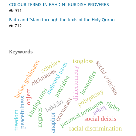
COLOUR TERMS IN BAHDINI KURDISH PROVERBS
911
Faith and Islam through the texts of the Holy Quran
712
Keywords
scholars
isogloss
lucien goldmann
social criticism
mehmed uzun
dialectometry
nicknames
honorifics
precision
kinship trms
polyphony
object
peacefulness
consunant
hakkâri
personal pronouns
rights
ashiq
negroes
freedom
anaphor
social deixis
racial discrimination