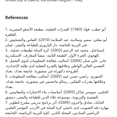
References
1. أبو حطب، فؤاد (1983): القدرات العقلية، مطبعة الأنجلو المصرية
القاهرة.
2. أبو مغلي، سمير وسلامة، عبد السلامة (2010): القياس والتشخيص
في التربية الخاصة، دار اليازوري للطباعة والنشر، عمان.
3. إسماعيل، محمد عبد الرحيم (2003): كرة السلة تطبيقات عملية،
الهجوم، الجزء الأول، الطبعة الثانية، منشأ المعارف، الإسكندرية.
4. جابر، علي صكر (2006): أساليب معالجة المعلومات لذوي التحمل
النفسي العالي-الواطي وعلاقتها بالقدرة العقلية لدى طلبة الإعدادية،
أطروحة دكتوراه غير منشورة، جامعة بغداد، بغداد.
5. الجبوري، راضي حسن عبيد (2005): أساليب معالجة المعلومات
وعلاقتها بقدرات التفكير، رسالو ماجستير غير منشورة، جامعة بغداد،
بغداد.
6. الجلبي، سوسن شاكر (2005): أساسيات بناء الاختبارات والمقاييس
النفسية والتربوية، موسوعة علاء الدين للطباعة والنشر، دمشق.
7. الحايك، صادق وآخرون (2009): أثر برنامج تدريبي مقترح لتطوير
مهارة دقة التصويب لدى ناشئي كرة السلة في الأردن، المؤتمر العلمي
الرياضي السادس، المجلد الثاني، كلية التربية الرياضية، الجامعة