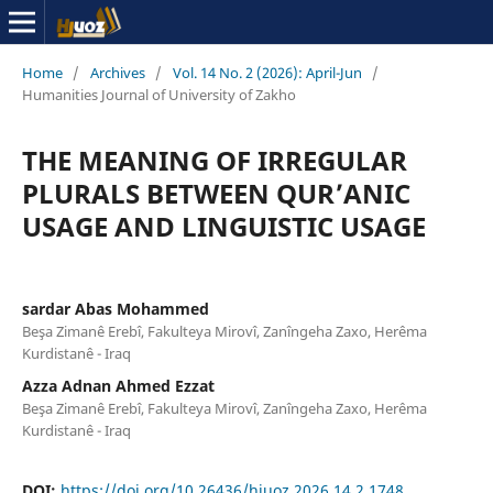
Home
/
Archives
/
Vol. 14 No. 2 (2026): April-Jun
/
Humanities Journal of University of Zakho
THE MEANING OF IRREGULAR
PLURALS BETWEEN QUR’ANIC
USAGE AND LINGUISTIC USAGE
sardar Abas Mohammed
Beşa Zimanê Erebî, Fakulteya Mirovî, Zanîngeha Zaxo, Herêma
Kurdistanê - Iraq
Azza Adnan Ahmed Ezzat
Beşa Zimanê Erebî, Fakulteya Mirovî, Zanîngeha Zaxo, Herêma
Kurdistanê - Iraq
DOI:
https://doi.org/10.26436/hjuoz.2026.14.2.1748