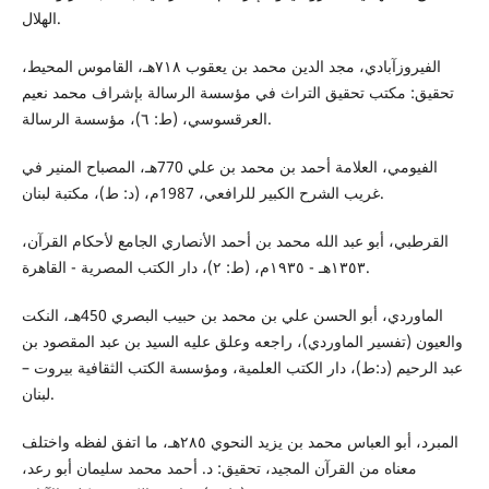
الهلال.
الفيروزآبادي، مجد الدين محمد بن يعقوب ٧١٨هـ، القاموس المحيط،
تحقيق: مكتب تحقيق التراث في مؤسسة الرسالة بإشراف محمد نعيم
العرقسوسي، (ط: ٦)، مؤسسة الرسالة.
الفيومي، العلامة أحمد بن محمد بن علي 770هـ، المصباح المنير في
غريب الشرح الكبير للرافعي، 1987م، (د: ط)، مكتبة لبنان.
القرطبي، أبو عبد الله محمد بن أحمد الأنصاري الجامع لأحكام القرآن،
١٣٥٣هـ - ١٩٣٥م، (ط: ٢)، دار الكتب المصرية - القاهرة.
الماوردي، أبو الحسن علي بن محمد بن حبيب البصري 450هـ، النكت
والعيون (تفسير الماوردي)، راجعه وعلق عليه السيد بن عبد المقصود بن
عبد الرحيم (د:ط)، دار الكتب العلمية، ومؤسسة الكتب الثقافية بيروت –
لبنان.
المبرد، أبو العباس محمد بن يزيد النحوي ٢٨٥هـ، ما اتفق لفظه واختلف
معناه من القرآن المجيد، تحقيق: د. أحمد محمد سليمان أبو رعد،