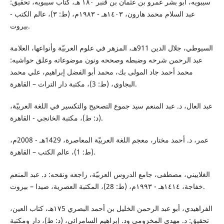
سيبويه، أبو بشر عمرو بن عثمان بن قنبر ١٨٠ هـ، كتاب سيبويه، تحقيق:
عبد السلام محمد هارون، ١٤٠٣هـ - ١٩٨٣م، (ط: ٣)، عالم الكتب -
بيروت.
السيوطي، جلال الدين 911هـ، المزهر في علوم العربيّة وأنواعها، العلامة
عبد الرحمن شرحه وضبطه وصححه ونون موضوعاته وعلق حواشيه:
محمد أحمد جاد المولى بك، محمد أبو الفضل إبراهيم، علي محمد
البجاوي، (ط: 3)، مكتبة دار التراث – القاهرة.
عبد العال، د. عبد المنعم سيد جموع التصحيح والتكسير في اللغة العربيّة،
(د: ط)، مكتبة الخانجي - القاهرة.
عمر، د. أحمد مختار، معجم اللغة العربيّة المعاصرة، 1429هـ - 2008م،
(ط: 1)، عالم الكتب – القاهرة.
الغلاييني، مصطفى، جامع الدروس العربيّة، راجعه ونقحه: د. عبد المنعم
خفاجة، ١٤١٤هـ - ١٩٩٣م، (ط: 28)، المكتبة العصرية، صيدا – بيروت.
الفراهيدي، أبو عبد الرحمن الخليل بن أحمد البصري ١٧5هـ، كتاب العين،
تحقيق: د. مهدي المخزومي ود. إبراهيم السامرائي، (د: ط)، دار ومكتبة