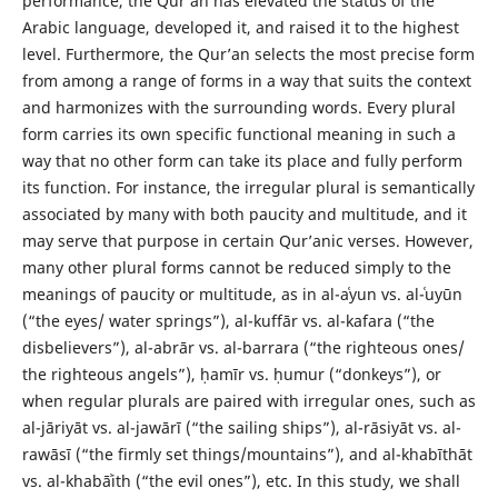
performance, the Qur’an has elevated the status of the
Arabic language, developed it, and raised it to the highest
level. Furthermore, the Qur’an selects the most precise form
from among a range of forms in a way that suits the context
and harmonizes with the surrounding words. Every plural
form carries its own specific functional meaning in such a
way that no other form can take its place and fully perform
its function. For instance, the irregular plural is semantically
associated by many with both paucity and multitude, and it
may serve that purpose in certain Qur’anic verses. However,
many other plural forms cannot be reduced simply to the
meanings of paucity or multitude, as in al-aʿyun vs. al-ʿuyūn
(“the eyes/ water springs”), al-kuffār vs. al-kafara (“the
disbelievers”), al-abrār vs. al-barrara (“the righteous ones/
the righteous angels”), ḥamīr vs. ḥumur (“donkeys”), or
when regular plurals are paired with irregular ones, such as
al-jāriyāt vs. al-jawārī (“the sailing ships”), al-rāsiyāt vs. al-
rawāsī (“the firmly set things/mountains”), and al-khabīthāt
vs. al-khabāʾith (“the evil ones”), etc. In this study, we shall