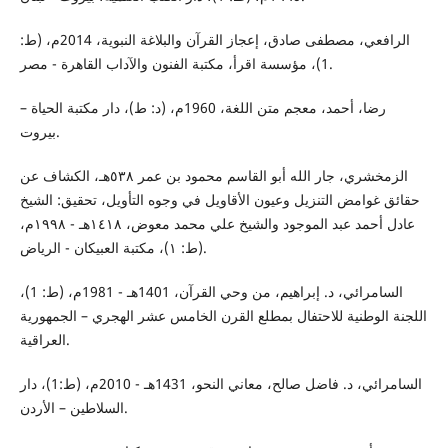
الرافعي، مصطفى صادق، إعجاز القرآن والبلاغة النبوية، 2014م، (ط:
1)، مؤسسة اقرأ، مكتبة الفنون والآداب القاهرة - مصر.
رضا، أحمد، معجم متن اللغة، 1960م، (د: ط)، دار مكتبة الحياة –
بيروت.
الزمخشري، جار الله أبو القاسم محمود بن عمر ٥٣٨هـ، الكشاف عن
حقائق غوامض التنزيل وعيون الأقاويل في وجوه التأويل، تحقيق: الشيخ
عادل أحمد عبد الموجود والشيخ علي محمد معوض، ١٤١٨هـ - ١٩٩٨م،
(ط: ١)، مكتبة العبيكان - الرياض.
السامرائي، د. إبراهيم، من وحي القرآن، 1401هـ - 1981م، (ط: 1)،
اللجنة الوطنية للاحتفال بمطلع القرن الخامس عشر الهجري – الجمهورية
العراقية.
السامرائي، د. فاضل صالح، معاني النحو، 1431هـ - 2010م، (ط:1)، دار
السلاطين – الأردن.