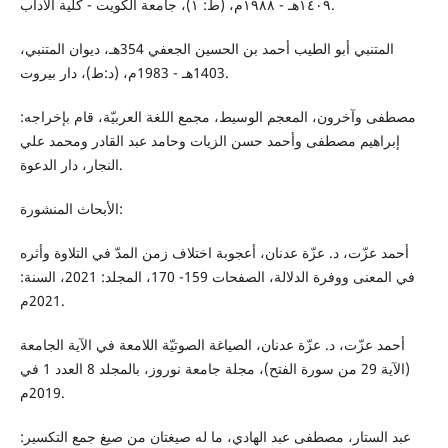
١٤٠٩هـ - ١٩٨٨م، (ط: ١)، جامعة الكويت - كلية الآداب.
المتنبي أبو الطيب أحمد بن الحسين الجعفي 354هـ، ديوان المتنبي،
1403هـ - 1983م، (د:ط)، دار بيروت.
مصطفى وآخرون، المعجم الوسيط، مجمع اللغة العربيّة، قام بإخراجه:
إبراهيم مصطفى وأحمد حسن الزيات وحامد عبد القادر ومحمد علي
النجار، دار الدعوة.
الأبحاث المنشورة:
أحمد عزّت، د. عزّة عدنان، أعجوبة اختلاف زمن المدّ في التلاوة وأثره
في المعنى ووفرة الدلالة، الصفحات 159- 170، المجلد: 2021، السنة:
2021م.
أحمد عزّت، د. عزّة عدنان، الصياغة الصوتيّة اللامعة في الآية الجامعة
(الآية 29 من سورة الفتح)، مجلة جامعة نوروز، بالمجلد 8 العدد 1 في
2019م.
عبد الستار، مصطفى عبد الهادي، ما له صيغتان من صيغ جمع التكسير: