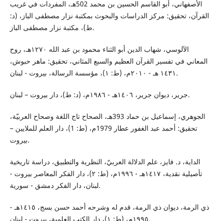
الأصفهاني، أبو القاسم الحسين بن محمد 502هـ، المفردات في غريب
القرآن، تحقيق: مركز الدراسات والبحوث بمكتبة نزار مصطفى الباز، (د:
ط)، مكتبة نزار مصطفى الباز.
الآلوسي، شهاب الدين أبو الثناء محمود بن عبد الله ١٢٧٠هـ، روح
المعاني في تفسير القرآن العظيم والسبع المثاني، تحقيق: ماهر حبوش،
١٤٣١ هـ - ٢٠١٠م، (ط: ١)، مؤسسة الرسالة، بيروت - لبنان.
جرير، ديوان جرير، ١٤٠٦هـ - ١٩٨٦م، (د: ط)، دار بيروت – لبنان.
الجوهري، إسماعيل بن حماد 393هـ، الصحاح تاج اللغة وصحاح العربيّة،
تحقيق: أحمد عبد الغفور عطار 1979م، (ط: 1)، دار العلم للملايين –
بيروت.
الداية، د. فايز، علم الدلالة العربيّ، النظرية والتطبيق، دراسة تاريخية
تأصيلية نقدية، ١٤١٧هـ - ١٩٩٦م، (ط: ٢)، دار الفكر المعاصر بيروت -
لبنان، دار الفكر دمشق - سورية.
ذي الرمة، ديوان ذي الرمة، قدم له وشرحه أحمد حسن بسج، ١٤١٥هـ -
١٩٩٥م، (ط: ١)، دار الكتب العلمية، بيروت - لبنان.