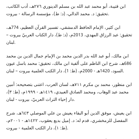
ابن قتيبة، أبو محمد عبد الله بن مسلم الدينوري ٢٧٦هـ، أدب الكاتب،
تحقيق: د. محمد الدالي، (د: ط)، مؤسسة الرسالة - بيروت.
ابن كثير، الإمام الحافظ الدمشقي، تفسير القرآن العظيم، 774هـ،
تحقيق: عبد الرزاق المهدي، 2013م، (د: ط)، دار الكتاب العربيّ بيروت –
لبنان.
ابن مالك، أبو عبد الله بدر الدين محمد بن الإمام جمال الدين بن محمد
686هـ، شرح ابن الناظم على ألفية ابن مالك، تحقيق: محمد باسل عيون
السود، 1420هـ - 2000م، (ط: 1)، دار الكتب العلمية بيروت – لبنان.
ابن منظور، محمد بن مكرم ٧١١هـ، لسان العرب، اعتنى بتصحيحه: أمين
محمد عبد الوهاب، ومحمد الصادق العبيدي، ١٤١٩هـ - ١٩٩٩م، (ط: ٣)،
دار إحياء التراث العربيّ، بيروت - لبنان.
ابن يعيش، موفق الدين أبو البقاء يعيش بن علي الموصلي ٦٤٣هـ، شرح
المفصل للزمخشري، قدم له: د. إميل بديع يعقوب، ١٤٢٢هـ - ٢٠٠١م،
(ط: ١)، دار الكتب العلمية - بيروت.