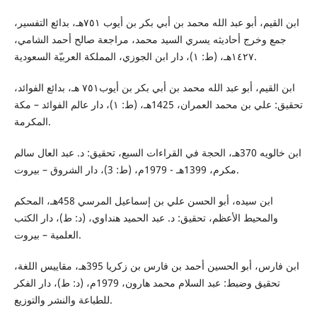
ابن القيم، أبو عبد الله محمد بن أبي بكر بن أيوب ٧٥١هـ، بدائع التفسير،
جمع وخرج أحاديثه يسري السيد محمد، مراجعة صالح أحمد الشامي،
١٤٢٧هـ، (ط: ١)، دار ابن الجوزي، المملكة العربيّة السعودية.
ابن القيم، أبو عبد الله محمد بن أبي بكر بن أيوب٧٥١ هـ، بدائع الفوائد،
تحقيق: علي بن محمد العمران، 1425هـ، (ط: ١)، دار عالم الفوائد – مكة
المكرمة.
ابن خالويه 370هـ، الحجة في القراءات السبع، تحقيق: د. عبد العال سالم
مكرم، 1399هـ - 1979م، (ط: 3)، دار الشروق – بيروت.
ابن سيده، أبو الحسن علي بن إسماعيل المرسي 458هـ، المحكم
والمحيط الأعظم، تحقيق: د. عبد الحميد هنداوي، (د: ط)، دار الكتب
العلمية – بيروت.
ابن فارس، أبو الحسين أحمد بن فارس بن زكريا 395هـ، مقاييس اللغة،
تحقيق وضبط: عبد السلام محمد هارون، 1979م، (د: ط)، دار الفكر
للطباعة والنشر والتوزيع.