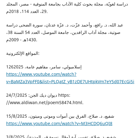
دراسة لغويّة، مجلة بحوث كلية الآداب بجامعة المنوفية - مصر، المجلد
29، العدد 114، 2018م.
عبد الله، د. رافع، وأحمد عزّت، د. عزّة عدنان، سورة الضحى دراسة
صوتية، مجلة آداب الرافدين، جامعة الموصل، العدد 54 السنة 38،
1430هـ - 2009م.
المواقع الإلكترونية:
إسلامبولي، سامر، مفاهيم عامة، 1262025
https://www.youtube.com/watch?
v=BaMZa3VpFF0&list=PLQatZ_yB1zDE7UHtpkVm7eY5d07EcGi5i
ديوان ديك الجن: 24/7/2025 https:
//www.aldiwan.net/poem58474.html.
شفيع، د. صلاح، الفرق بين أموات وموتى وميتون، 15/8/2025
https://www.youtube.com/watch?v=M3HCDQ6uQI8
شفيع، د. صلاح، تفسير آية (وقال نسوة في المدينة)، 3/8/2025