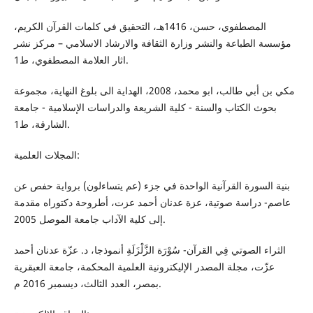
المصطفوي، حسن، 1416هـ، التحقيق في كلمات القرآن الكريم،
مؤسسة الطباعة والنشر وزارة الثقافة والارشاد الاسلامي – مركز نشر
اثار العلامة المصطفوي، ط1.
مكي بن أبي طالب، ابو محمد، 2008، الهداية الى بلوغ النهاية، مجموعة
بحوث الكتاب والسنة - كلية الشريعة والدراسات الإسلامية - جامعة
الشارقة، ط1.
المجلات العلمية:
بنية السورة القرآنية الواحدة في جزء (عم يتساءلون) برواية حفص عن
عاصم- دراسة صوتية، عزة عدنان أحمد عزت، أطروحة دكتوراه مقدمة
إلى كلية الآداب جامعة الموصل 2005.
الثراء الصوتي فِي القرآن- سُوْرَة الزَّلْزَلَةِ أنموذجا، د. عزّة عدنان أحمد
عزّت، مجلة المصدر الإليكترونية العلمية المحكمة، جامعة العبقرية
بمصر، العدد الثالث، ديسمبر 2016 م.