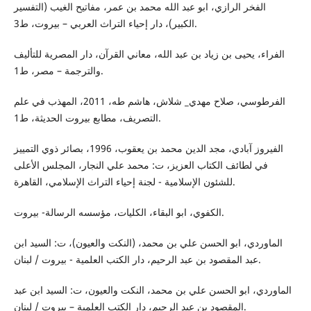
الفخر الرازي، ابو عبد الله محمد بن عمر، مفاتيح الغيب (التفسير
الكبير)، دار إحياء التراث العربي – بيروت، ط3.
الفراء، يحيى بن زياد بن عبد الله، معاني القرآن، دار المصرية للتأليف
والترجمة – مصر، ط1.
الفرطوسي، صلاح مهدي_ شلاش، هاشم طه، 2011، المهذب في علم
التصريف، مطابع بيروت الحديثة، ط1.
الفيروز آبادي، مجد الدين محمد بن يعقوب، 1996، بصائر ذوي التمييز
في لطائف الكتاب العزيز، ت: محمد علي النجار، المجلس الأعلى
للشئون الإسلامية - لجنة إحياء التراث الإسلامي، القاهرة.
الكفوي، ابو البقاء، الكليات، مؤسسه الرسالة- بيروت.
الماوردي، ابو الحسن علي بن محمد، (النكت والعيون)، ت: السيد ابن
عبد المقصود بن عبد الرحيم، دار الكتب العلمية - بيروت / لبنان.
الماوردي، ابو الحسن علي بن محمد، النكت والعيون، ت: السيد ابن عبد
المقصود بن عبد الرحيم، دار الكتب العلمية – بيروت / لبنان.