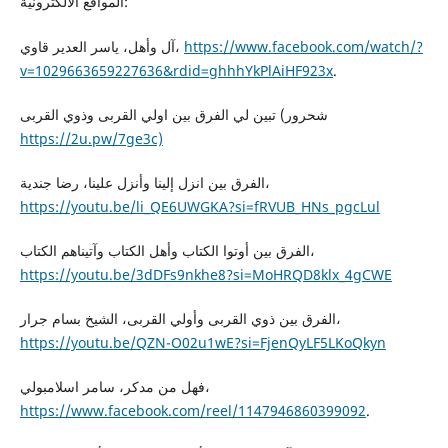
المواقع الالكترونية:
آل وأهل، ياسر العدير قاوي،
https://www.facebook.com/watch/?
v=1029663659227636&rdid=ghhhYkPlAiHF923x
.
تبين لي الفرق بين اولي القربى وذوي القربى (شحرور
https://2u.pw/7ge3c)
الفرق بين انزل إلينا وأنزل علينا، رضا جندية،
https://youtu.be/li_QE6UWGKA?si=fRVUB_HNs_pgcLul
الفرق بين أوتوا الكتاب وأهل الكتاب وآتيناهم الكتاب،
https://youtu.be/3dDFs9nkhe8?si=MoHRQD8klx_4gCWE
الفرق بين ذوي القربى وأولي القربى، الشيخ بسام جرار،
https://youtu.be/QZN-O02u1wE?si=FjenQyLF5LKoQkyn
فهل من مدكر، سامر اسلامبولي،
https://www.facebook.com/reel/1147946860399092
.