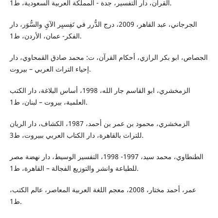
القرآن، دار التفسير، جدة - المملكة العربية السعودية، ط1.
الجرجاني، عبد القاهر، 2009، درج الدُّرر في تَفِسيِر الآيِ والسُّوَر، دار
الفکر- عمان، الأردن، ط1.
الجصاص، ابو بكر الرازي، أحكام القرآن، ت: محمد صادق القمحاوي، دار
إحياء التراث العربي – بيروت.
الزمخشري، ابو القاسم جار الله، 1998، أساس البلاغة، دار الكتب
العلمية، بيروت – لبنان، ط1.
الزمخشري، محمود بن عمر بن أحمد، 1987، الكشاف، دار الريان
للتراث بالقاهرة، دار الكتاب العربي ببيروت، ط3.
الطنطاوي، محمد سيد، 1997- 1998، التفسير الوسيط، دار نهضة مصر
للطباعة وانشر والتوزيع الفجالة – القاهرة، ط1.
عمر، أحمد مختار، 2008، معجم اللغة العربية المعاصر، عالم الكتب،
ط1.