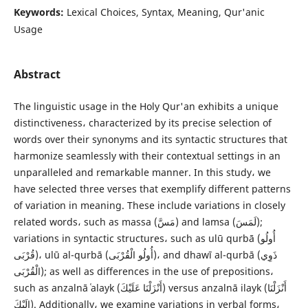
Keywords:
Lexical Choices, Syntax, Meaning, Qur'anic
Usage
Abstract
The linguistic usage in the Holy Qur'an exhibits a unique
distinctiveness، characterized by its precise selection of
words over their synonyms and its syntactic structures that
harmonize seamlessly with their contextual settings in an
unparalleled and remarkable manner. In this study، we
have selected three verses that exemplify different patterns
of variation in meaning. These include variations in closely
related words، such as massa (مَسَّ) and lamsa (لَمَسَ);
variations in syntactic structures، such as ulū qurbā (أُولُو
قُرْبَى)، ulū al-qurbā (أُولُو الْقُرْبَى)، and dhawī al-qurbā (ذَوِي
الْقُرْبَى); as well as differences in the use of prepositions،
such as anzalnā ʿalayk (أَنْزَلْنَا عَلَيْكَ) versus anzalnā ilayk (أَنْزَلْنَا
إِلَيْكَ). Additionally، we examine variations in verbal forms،