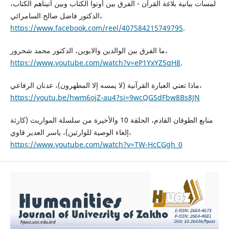
لمسات بيانية بلاغة القرآن - الفرق بين أوتوا الكتاب وبين أتيناهم الكتاب،
الدكتور فاضل صالح السامرائي،
https://www.facebook.com/reel/407584215749795
.
ما الفرق بين الوالدين والابوين، الدكتور محمد شحرور،
https://www.youtube.com/watch?v=eP1YxYZ5qH8
.
ماذا تعني العبارة القرآنية (لا يمسه إلا المطهرون)، عدنان الرفاعي،
https://youtu.be/hwm6ojZ-au4?si=9wcQGSdFbw8Bs8JN
منابع الطوفان القادم، الحلقة 10 والأخيرة من سلسلة المواريث (كارثة
إلغاء الوصية للوارثين)، ياسر العدير قاوي،
https://www.youtube.com/watch?v=TW-HcCGgh_0