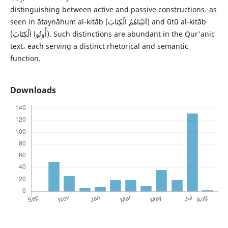
distinguishing between active and passive constructions، as
seen in ātaynāhum al-kitāb (آتَيْنَاهُمُ الْكِتَابَ) and ūtū al-kitāb
(أُوتُوا الْكِتَابَ). Such distinctions are abundant in the Qur'anic
text، each serving a distinct rhetorical and semantic
function.
Downloads