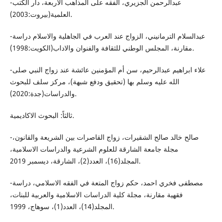
-عبدالرحمن الجزيري، الفقه على المذاهب الاربعة، دار الكتب
العلمية(بيروت:2003).
-عبدالسلام الترمانيني، الزواج عند العرب في الجاهلية والاسلام دراسة
مقارنة، المجلس الوطني للثقافة والفنوان والاداب(الكويت:1998).
-علاء ابراهيم عبدالرحيم، سن أم المؤمنين عائشة عند زواج النبي صلى
الله عليه وسلم بها (تحقيق ودفع شبهة)، مركز سلف للبحوث
والدراسات(جدة:2020).
ثالثاً: البحوث الاكاديمية.
-صالح خالد صالح الشقيرات، زواج القاصرات بين الشريعة والقانون،
مجلة جامعة الشارقة للعلوم الشرعية والدراسات الاسلامية،
المجلد(16)، العدد(2)، الشارقة، ديسمبر 2019.
-مصطفى فخري احمد، حكم زواج المتعة في الفقه الاسلامي، دراسة
فقهية مقارنة، مجلة كلية الدراسات الاسلامية والعربية للبنات،
المجلد(14)، العدد(1)، سوهاج، 1999.