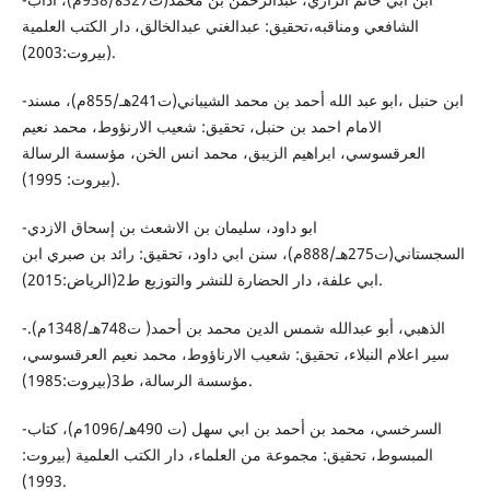
الشافعي ومناقبه،تحقيق: عبدالغني عبدالخالق، دار الكتب العلمية
(بيروت:2003).
-ابن حنبل ،ابو عبد الله أحمد بن محمد الشيباني(ت241هـ/855م)، مسند
الامام احمد بن حنبل، تحقيق: شعيب الارنؤوط، محمد نعيم
العرقسوسي، ابراهيم الزيبق، محمد انس الخن، مؤسسة الرسالة
(بيروت: 1995).
-ابو داود، سليمان بن الاشعث بن إسحاق الازدي
السجستاني(ت275هـ/888م)، سنن ابي داود، تحقيق: رائد بن صبري ابن
ابي علفة، دار الحضارة للنشر والتوزيع ط2(الرياض:2015).
-الذهبي، أبو عبدالله شمس الدين محمد بن أحمد( ت748هـ/1348م).
سير اعلام النبلاء، تحقيق: شعيب الارناؤوط، محمد نعيم العرقسوسي،
مؤسسة الرسالة، ط3(بيروت:1985).
-السرخسي، محمد بن أحمد بن ابي سهل (ت 490هـ/1096م)، كتاب
المبسوط، تحقيق: مجموعة من العلماء، دار الكتب العلمية (بيروت:
1993).