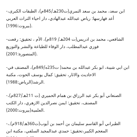
-ابن سعد، محمد بن سعد النمري(ت230هـ/845م)، الطبقات الكبرى،
أعد فهارسها: رياض عبدالله عبدالهادي، دار احياء التراث العربي
(بيروت:1996).
-الشافعي، محمد بن ادريس(ت 204هـ/ 819م)، الأم ، تحقيق: رفعت
فوزي عبدالمطلب، دار الوفاء للطباعة والنشر والتوزيع
(المنصورة:2001).
-ابن ابي شيبة، ابو بكر عبدالله بن محمد( ت235ه/849م)، المصنف في
الاحاديث والاثار، تحقيق: كمال يوسف الحوت، مكتبة
الرشد(الرياض:1988).
-الصنعاني أبو بكر عبد الرزاق بن همام الحميري (ت 211هـ/827م)،
المصنف، تحقيق: ايمن نصرالدين الازهري، دار الكتب
العلمية(بيروت:2000).
-الطبراني أبو القاسم سليمان بن أحمد بن أيوب(ت360هـ/918م).،
المعجم الكبير،تحقيق: حمدي عبدالمجيد السلفي، مكتبة ابن