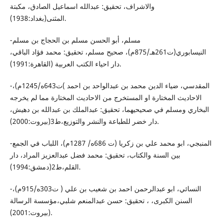
والاشراف، تحقيق: عبدالله اسماعيل الصادق، مكبتة
المثنى(بغداد:1938).
-مسلم، أبو الحسن مسلم بن الحجاج بن مسلم
النيسابوري(ت261هـ/875م)، صحيح مسلم، تحقيق: محمد فؤاد الباقي،
دار احياء الكتب العربية (القاهرة:1991).
-المقدسي، ضياء الدين محمد بن عبدالواحد بن احمد )ت643ه/1245م)،
الاحاديث المختارة او المستخرج من الاحاديث المختارة مما لم يخرجه
البخاري ومسلم في صحيحيهما، تحقيق: عبدالملك بن عبدالله بن دهيش،
دار خضر للطباعة والنشر والتوزيع،ط3(بيروت:2000).
-المنبجي، ابو محمد علي بن زكريا (ت 686ه/ 1287م)، اللباب في الجمع
بين السنة والكتاب، تحقيق: محمد فضل عبدالعزيز المراد، دار
القلم،ط2(دمشق:1994).
-النسائي، ابو عبدالرحمن احمد بن شعيب بن علي ( ت303ه/915م)،
السنن الكبرى، ، تحقيق: حسن عبدالمنعم شلبي،مؤسسة الرسالة
(بيروت:2001).