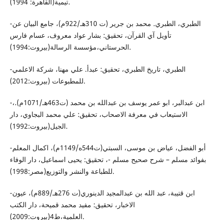
تيمية(القاهرة: 1994).
-الطبري، الطبري. محمد بن جرير (ت 310هـ/922م)، جامع البيان عن
تأويل آي القرآن، تحقيق: بشار عواد معروف، عسام فارس
الحرستاني،مؤسسة الرسالة(بيروت:1994).
-الطبري، تاريخ الطبري، تحقيق: عبدأ. علي مهنا، شركة الاعلمي
للمطبوعات (بيروت:2012).
-ابن عبدالبر، ابو عمر يوسف بن عبدالله بن محمد (ت463هـ/1071م).،
الاستيعاب في معرفة الاصحاب، تحقيق: علي محمد البجاوي، دار
الجيل(بيروت:1992).
-أبو الفضل، عياض بن موسى، السبتي(ت544ه/1149م)، اكمال المعلم
بفوائد مسلم – شرح صحيح مسلم -، تحقيق: يحيى اسماعيل، دار الوفاء
للطباعة والنشر والتوزيع(مصر:1998).
-ابن قتيبة، عبد الله بن عبدالمجيد الدينوري(ت 276هـ/889م)، عيون
الاخبار، تحقيق: مفيد محمد قميحة، دار الكتب
العلمية،ط4(بيروت:2009).