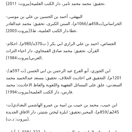
تحقيق: محمد محمد تامر، دار الكتب العلمية(بيروت: 2011).
-البيهقي، أحمد بن الحسين بن علي بن موسى
الخراساني(ت458هـ/1066م)، السنن الكبرى، تحقيق: محمد عبدالقادر
عطا،دار الكتب العلمية، ط3(بيروت:2003).
-الجصاص، احمد بن علي الرازي ابي بكر ( ت370ه/980م)، احكام
القرآن، تحقيق: محمد صادق القمحاوي، دار احياء التراث
العربي(بيروت:1984).
-ابن الجوزي، أبو الفرج عبد الرحمن بن ابي الحسن (ت 597هـ/
1201م)، التحقيق في احاديث الخلاف، تحقيق: مسعد عبدالحميد محمد
السعدني، علق على المسائل الفقهية واللغوية والفاظ الاحاديث: محمد
فارس، دار الكتب العلمية(بيروت:1994).
-ابن حبيب، محمد بن حبيب بن امية بن عمرو الهاشمي البغدادي(ت
245هـ/859م)، المحبر،تحقيق: ايلزة ليختن شتيتر، دار الافاق الجديدة
(بيروت: د.ت).
-ابن ابي حاتم الرازي، عبدالرحمن بن محمد(ت327ه/938م)، آداب