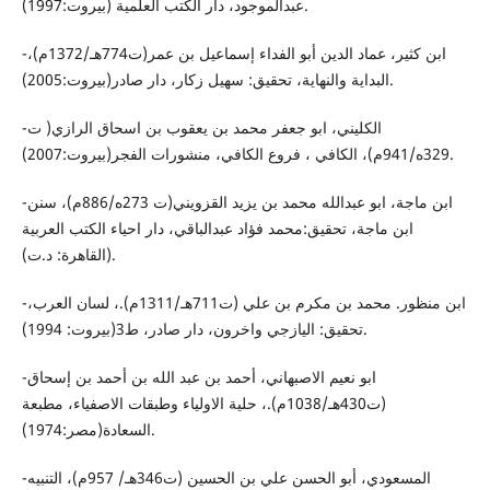
عبدالموجود، دار الكتب العلمية (بيروت:1997).
-ابن كثير، عماد الدين أبو الفداء إسماعيل بن عمر(ت774هـ/1372م)،
البداية والنهاية، تحقيق: سهيل زكار، دار صادر(بيروت:2005).
-الكليني، ابو جعفر محمد بن يعقوب بن اسحاق الرازي( ت
329ه/941م)، الكافي ، فروع الكافي، منشورات الفجر(بيروت:2007).
-ابن ماجة، ابو عبدالله محمد بن يزيد القزويني(ت 273ه/886م)، سنن
ابن ماجة، تحقيق:محمد فؤاد عبدالباقي، دار احياء الكتب العربية
(القاهرة: د.ت).
-ابن منظور. محمد بن مكرم بن علي (ت711هـ/1311م).، لسان العرب،
تحقيق: اليازجي واخرون، دار صادر، ط3(بيروت: 1994).
-ابو نعيم الاصبهاني، أحمد بن عبد الله بن أحمد بن إسحاق
(ت430هـ/1038م).، حلية الاولياء وطبقات الاصفياء، مطبعة
السعادة(مصر:1974).
-المسعودي، أبو الحسن علي بن الحسين (ت346هـ/ 957م)، التنبيه