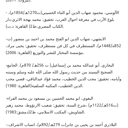
- الألوسي، محمود شهاب الدين أبو الثناء الحسيني(ت1270هـ/1854م)،
بلوغ الأرب في معرفة احوال العرب، تحقيق: محمد بهجة الاثري،دار
الكتاب المصري،ط2( القاهرة: د.ت).
-الابشهي، شهاب الدين ابو الفتح محمد بن احمد بن منصور (ت
852ه/1448م)، المستطرف في كل فن مستظرف، تحقيق: يحيى مراد،
مؤسسة المختار للنشر والتوزيع (القاهرة: 2006).
-البخاري. أبو عبدالله محمد بن إسماعيل( ت 256هـ/ 870م)، الجامع
الصحيح المسند من حديث رسول الله صلى الله عليه وسلم وسننه
وأيامه، تحقيق: محب الدين الخطيب، محمد فؤاد عبدالباقي، قصي محب
الدين الخطيب، المكتبة السلفية(القاهرة: 1980).
-البغوي، ابو محمد الحسين بن مسعود بن محمد الفراء
(ت516هـ/1122م) ،شرح السنة، تحقيق: شعيب الارنؤوط، محمد زهير
الشاويش، المكتب الاسلامي، ط2(دمشق:1983).
-البلاذري أحمد بن يحيى بن جابر(ت 279هـ/892م)، انساب الاشراف،