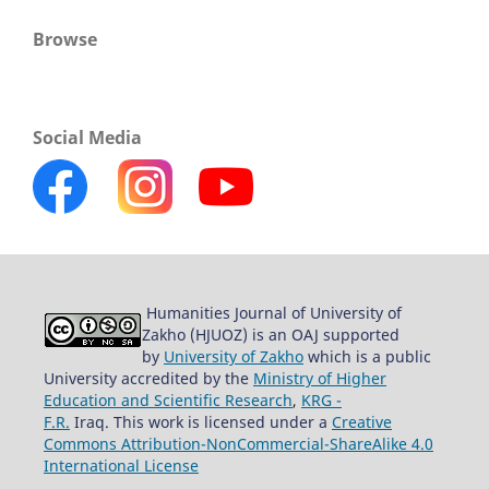
Browse
Social Media
Humanities Journal of University of
Zakho (HJUOZ) is an OAJ supported
by
University of Zakho
which is a public
University accredited by the
Ministry of Higher
Education and Scientific Research
,
KRG -
F.R.
Iraq. This work is licensed under a
Creative
Commons Attribution-NonCommercial-ShareAlike 4.0
International License