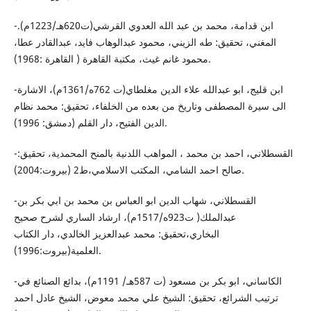
-ابن قدامة، محمد بن عبد الله العدوي القرشي(ت620هـ/1223م).
المغني، تحقيق: طه الزيني، محمود عبدالوهاب فايد، عبدالقادر عطا،
محمود غانم غيث، مكتبة القاهرة ( القاهرة :1968).
-ابن قليج، ابو عبدالله علاء الدين مغلطاي(ت 762ه/1361م)، الاشارة
الى سيرة المصطفى وتاريخ من بعده من الخلفاء، تحقيق: محمد نظام
الدين الفتيح، دار القلم (دمشق: 1996).
-القسطلاني، احمد بن محمد ، المواهب اللدنية بالمنح المحمدية، تحقيق:
صالح احمد الشامي، المكتب الاسلامي،ط2 (بيروت:2004).
-القسطلاني، شهاب الدين ابو العباس بن محمد بن ابي بكر بن
عبدالملك( ت923ه/1517م)، ارشاد الساري لشرح صحيح
البخاري،تحقيق: محمد عبدالعزيز الخالدي، دار الكتاب
العلمية(بيروت:1996).
-الكاساني، ابو بكر بن مسعود (ت 587هـ/ 1191م)، بدائع الصنائع في
ترتيب الشرائع، تحقيق: الشيخ علي محمد معوض، الشيخ عادل احمد