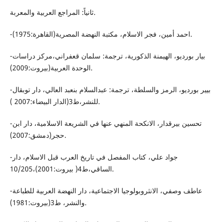
ثانياً: المراجع العربية والمعربة.
-احمد أمين، فجر الاسلام، مكتبة النهضة المصرية(القاهرة:1975).
-بيار بورديو، الهيمنة الذكورية، ترجمة: سلمان قعفراني،مركز دراسات
الوحدة العربية(بيروت:2009).
-بيير بورديو، الرمز والسلطة، ترجمة: عبدالسلام بنعبد العالي، دار توبقال
للنشر،ط3(الدار البيضاء:2007 ).
-تحسين بيرقدار، الانكحة المنهي عنها في الشريعة الاسلامية، دار ابن
حجر(دمشق:2007).
-جواد علي، كتاب المفصل في تاريخ العرب قبل الاسلام، دار
الساقي،ط4( بيروت:2001)،10/205.
-عاطف وصفي، الانثروبولوجيا الاجتماعية، دار النهضة العربية للطباعة
والنشر، ط3(بيروت:1981).