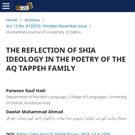
Home
/
Archives
/
Vol. 13 No. 4 (2025): October-December issue
/
Humanities Journal of University of Zakho
THE REFLECTION OF SHIA
IDEOLOGY IN THE POETRY OF THE
AQ TAPPEH FAMILY
Parween Rauf Hadi
Department of Kurdish Language, College of Languages, University
of Duhok, Kurdistan-Iraq.
Dawlat Muhammad Ahmad
پشكا زمانێ كوردی، كولیژا په‌روه‌رده‌یا بنیات، زانكویا زاخو، کوردستان-عێراق.
DOI:
https://doi.org/10.26436/hjuoz.2025.13.4.1583