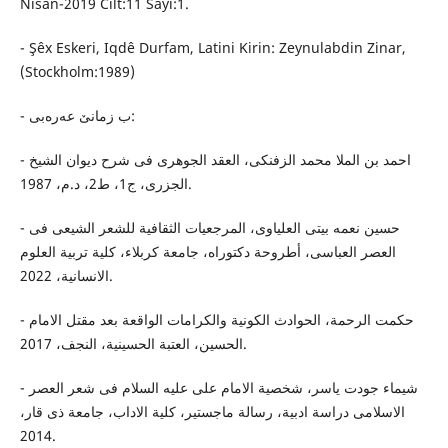
Nisan-2019 Cilt:11 Sayı:1.
- Şêx Eskeri, Iqdê Durfam, Latini Kirin: Zeynulabdin Zinar,
(Stockholm:1989)
- ب زمانێ عه‌ره‌بی:
- احمد بن الملا محمد الزفنكی، العقد الجوهری فی شرح دیوان الشیخ
الجزری، ج1، ط2، د.م، 1987.
- حسین نعمه‌ بیتی العلیاوی، المرجعیات الثقافیة للشعر الشیعی فی
العصر العباسی، أطروحة دكتوراه‌، جامعة كربلاء، كلیة تربیة العلوم
الانسانیة، 2022.
- حكمت الرحمة، الحوادث الكونیة والكرامات الواقعة بعد مقتل الامام
الحسین، العتبة الحسینیة، النجف، 2017.
- شیماء جودت یاسر، شخصیة الامام علی علیه السلام فی شعر العصر
الاسلامی دراسة ادبیة، رسالة ماجستیر، كلیة الاداب، جامعة ذی قار،
2014.