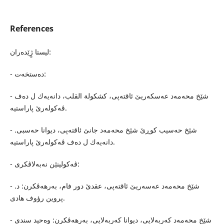
References
لیستا ژٍێده‌ران:
- ده‌ستخه‌ت:
- شێخ محه‌مه‌د عه‌سكه‌ریێ ئاقته‌پی، كشكولة القلب، دانه‌یه‌ك ل ده‌ف
ڤه‌كوله‌رێ پاراستیه‌.
- شێخ حه‌سیب كوڕێ شێخ محه‌مه‌د جانێ ئاقته‌پی، دیوانا حه‌سبی.
دانه‌یه‌ك ل ده‌ف ڤه‌كوله‌رێ پاراستیه‌.
- ڤه‌كولینێن نه‌به‌لاڤكری:
- شێخ محه‌مه‌د عه‌سه‌ریێ ئاقته‌پی، عقدێ دور فام، به‌رهه‌ڤكرن: د.
پروین رؤوف هادی.
- شێخ محه‌مه‌د كه‌ربه‌لایی، دیوانا كه‌ربه‌لایی، به‌رهه‌ڤكرن: وه‌حید سندی