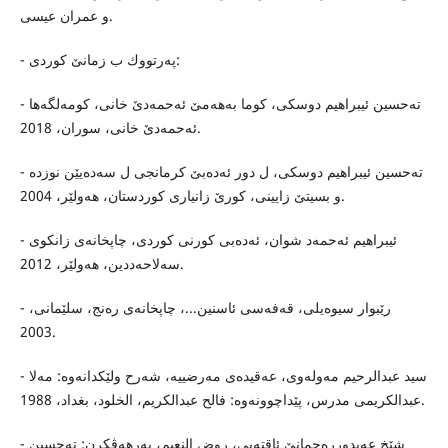
و عمران عیسى.
- په‌رتووك ب زمانێ كوردی:
- ته‌حسین ئیبراهیم دوسكی، كوما به‌هه‌مێ ئه‌حمه‌دێ خانی، كومه‌لگه‌ها
ئه‌حمه‌دێ خانی، سوران، 2018.
- ته‌حسین ئیبراهیم دوسكی، ل دور ئه‌ده‌بێ كرمانجی ل سه‌ده‌یێن نوزده‌
و بسیتێ زایینی، كورێ زانیاری كوردستان، هه‌ولێر، 2004.
- ئیبراهیم ئه‌حمه‌د شوان، ئه‌ده‌بی كورنی كوردی، چاپخانه‌ی زانكوی
سه‌لاحه‌ددین، هه‌ولێر، 2012.
- رێبوار سیوه‌یلی، قه‌فه‌سی ئاسنین...، چاپخانه‌ی ره‌نج، سلێمانی،
2003.
- سید عبدالرحیم مه‌وله‌وی، عه‌قیده‌ی مه‌رضییه‌، شه‌رح ولێكدانه‌وه‌: مه‌لا
عبدالكریمی مدرس، پێداچوونه‌وه‌: فالح عبدالكریم، الخلود، بغداد، 1988.
- شێخ عه‌بدورره‌حمانێ ئاقته‌پی، روض النعیم، به‌رهه‌ڤكرن: ته‌حسین