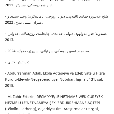
ئیبراهیم دوسكی، سپیرێز، 2011.
- شێخ عه‌بدوره‌حمانێ ئاقته‌پی، دیوانا رووحی، ئاماده‌كرن: وحید سندی و
عمران عیسا، ب.ج، 2022.
- عه‌بدوللا خدر مه‌ولوود، دیوانی حه‌مدی، چاپخانه‌ی روژهه‌لات، هه‌ولێر،
2013.
- محه‌مه‌د ئه‌مین دوسكی،سوفیاتی، سپیرێز، دهوك، 2024.
- ب تیپێن لاتینی:
- Abdurrahman Adak, Ekola Aqtepeyê ya Edebiyatê û Hizra
Kurdîtî-Elewîtî-Neqşebendîtiyê, Nûbihar, hijmar: 131, sal.
2015.
- M. Zahir Ertekin, RECMIYYE/LE‘NETNAME WEK CUREYEK
NEZMÊ Û LE‘NETNAMEYA ŞÊX ‘EBDURREHMANÊ AQTEPÎ
(Lêkolîn- Ferheng), e-Şarkiyat İlmi Araştırmalar Dergisi,