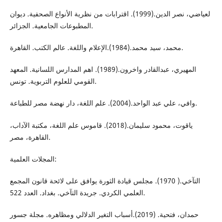
لعياضي، نصر الدين.(1999). اقترابات من نظرية الأنواع الصحفية. ديوان
المطبوعات الجامعية. الجزائر.
محمد، سيد محمد.(1984).الإعلام واللغة. عالم الكتب. القاهرة.
المهيري، عبدالقادر واخرون.(1989). اهم المدارس اللسانية. المعهد
القومي للعلوم التربوية. تونس.
وافي، علي عبد الواحد.(2004). علم اللغة، دار نهضة مصر للطباعة.
ياقوت، محمود سليمان.(2018). قاموس علم اللغة، مكتبة الآداب،
القاهرة، مصر.
المجلات العلمية:
التآخي.( 1970). مجلس قيادة الثورة يوافق على لائحة قانون المجمع
العلمي الكردي. جريدة التآخي. بغداد. العدد 522.
حمدان، فتحية. (2019).أسباب التغير الدلالي ومظاهره. مجلة جسور