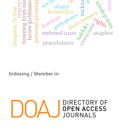
nicknames
breezing from islam
personal pronouns
negroes
lucien goldmann
kinship trms
object
diasporic fiction
honorifics
dialectometry
polyphony
freedom
rights
consunant
hakkâri
mehmed uzun
anaphor
peacefulness
Indexing / Member in