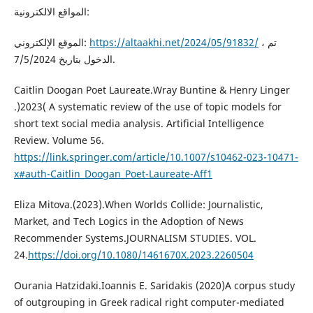
المواقع الالكترونية:
الموقع الإلكتروني:
https://altaakhi.net/2024/05/91832/
، تم
الدخول بتاريخ 7/5/2024.
Caitlin Doogan Poet Laureate.Wray Buntine & Henry Linger
.)2023( A systematic review of the use of topic models for
short text social media analysis. Artificial Intelligence
Review. Volume 56.
https://link.springer.com/article/10.1007/s10462-023-10471-
x#auth-Caitlin_Doogan_Poet-Laureate-Aff1
Eliza Mitova.(2023).When Worlds Collide: Journalistic,
Market, and Tech Logics in the Adoption of News
Recommender Systems.JOURNALISM STUDIES. VOL.
24.
https://doi.org/10.1080/1461670X.2023.2260504
Ourania Hatzidaki.Ioannis E. Saridakis (2020)A corpus study
of outgrouping in Greek radical right computer-mediated