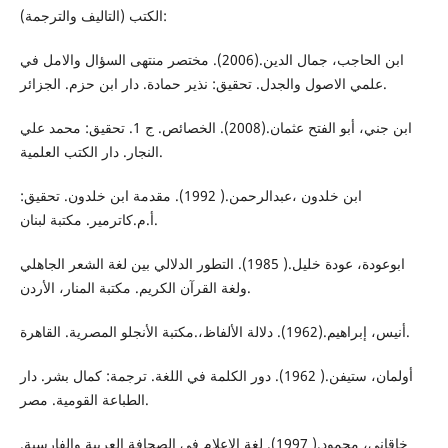
الكتب (التاليف والترجمة):
ابن الحاجب، جمال الدين.(2006). مختصر منتهى السؤال والامل في
علمي الاصول والجدل. تحقيق: نذير حمادة. دار ابن حزم. الجزائر.
ابن جني، أبو الفتح عثمان.(2008). الخصائص. ج 1. تحقيق: محمد علي
النجار. دار الكتب العلمية.
ابن خلدون ،عبدالرحمن.( 1992). مقدمة ابن خلدون. تحقيق:
أ.م.كاترمير. مكتبة لبنان.
ابوعودة، عودة خليل.( 1985). التطور الدلالي بين لغة الشعر الجاهلي
ولغة القرآن الكريم. مكتبة المنار، الأردن.
أنيس، إبراهيم.(1962). دلالة الألفاظ،.مكتبة الأنجلو المصرية. القاهرة.
أولمان، ستيفن.( 1962). دور الكلمة في اللغة. ترجمة: كمال بشر. دار
الطباعة القومية. مصر.
خاقاني، محمود.( 1997). لغة الإعلام في الصحافة العربية والفارسية.