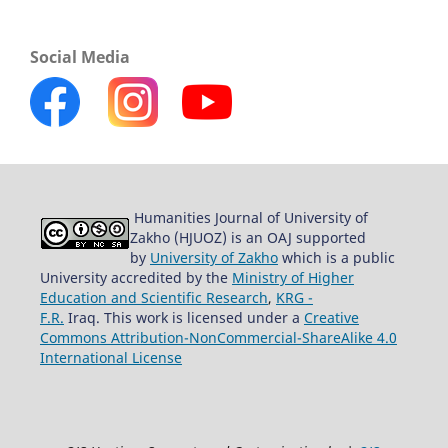
Social Media
Humanities Journal of University of
Zakho (HJUOZ) is an OAJ supported
by
University of Zakho
which is a public
University accredited by the
Ministry of Higher
Education and Scientific Research
,
KRG -
F.R.
Iraq. This work is licensed under a
Creative
Commons Attribution-NonCommercial-ShareAlike 4.0
International License