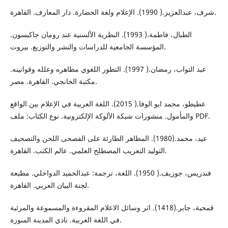
شرف، عبدالعزيز.( 1990). الإعلام ولغة الحضارة. دار المعارف. القاهرة.
الطبال، فاطمة.( 1993). النظرية الألسنية عند رومان جاكبسون.
المؤسسة الجامعية للدراسات والنشر والتوزيع. بيروت.
عبد التواب، رمضان.( 1997). التطور اللغوي مظاهره وعلله وقوانينه.
مكتبة الخانجي. القاهرة. مصر.
عطيطو، محمد ابو الوفا.( 2015). اللغة العربية في الإعلام بين الواقع
والمأمول. منشورات شبكة الألوكة الإلكترونية. نوع الكتاب: ملف PDF.
عيد، محمد.(1980). المظاهر الطارئة على الفصحى اللحن والتصحيف
التوليد التعريب المصطلح العلمي. عالم الكتب. القاهرة.
فندريس، جوزيف.( 1950). اللغة، ترجمة: عبدالحميد الدواخلي. مطبعة
لجنة البيان العربي. القاهرة.
قمحية، جابر.(1418). اثر وسائل الاعلام المقروءة والمسموعة والمرئية
في اللغة العربية. نادي المدينة المنورة.