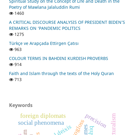
Spiritual Study on the Concept of Life and Death in the
Poetry of Mawlana Jalaluddin Rumi
1460
A CRITICAL DISCOURSE ANALYSIS OF PRESIDENT BIDEN’S
REMARKS ON ‘PANDEMIC POLITICS
1275
Türkçe ve Arapçada Ettirgen Çatısı
963
COLOUR TERMS IN BAHDINI KURDISH PROVERBS
914
Faith and Islam through the texts of the Holy Quran
713
Keywords
precision
foreign diplomats
structuralism
isogloss
social phenomena
social deixis
ashiq