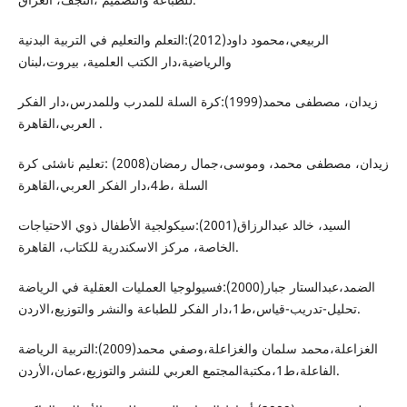
الربيعي،محمود داود(2012):التعلم والتعليم في التربية البدنية
والرياضية،دار الكتب العلمية، بيروت،لبنان
زيدان، مصطفى محمد(1999):كرة السلة للمدرب وللمدرس،دار الفكر
العربي،القاهرة .
زيدان، مصطفى محمد، وموسى،جمال رمضان(2008) :تعليم ناشئى كرة
السلة ،ط4،دار الفكر العربي،القاهرة
السيد، خالد عبدالرزاق(2001):سيكولجية الأطفال ذوي الاحتياجات
الخاصة، مركز الاسكندرية للكتاب، القاهرة.
الضمد،عبدالستار جبار(2000):فسيولوجيا العمليات العقلية في الرياضة
تحليل-تدريب-قياس،ط1،دار الفكر للطباعة والنشر والتوزيع،الاردن.
الغزاعلة،محمد سلمان والغزاعلة،وصفي محمد(2009):التربية الرياضة
الفاعلة،ط1،مكتبةالمجتمع العربي للنشر والتوزيع،عمان،الأردن.