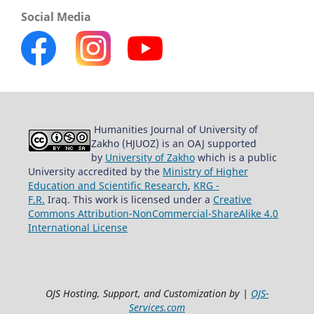
Social Media
Humanities Journal of University of
Zakho (HJUOZ) is an OAJ supported
by
University of Zakho
which is a public
University accredited by the
Ministry of Higher
Education and Scientific Research
,
KRG -
F.R.
Iraq. This work is licensed under a
Creative
Commons Attribution-NonCommercial-ShareAlike 4.0
International License
OJS Hosting, Support, and Customization by |
OJS-
Services.com