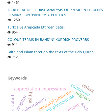
1451
A CRITICAL DISCOURSE ANALYSIS OF PRESIDENT BIDEN’S
REMARKS ON ‘PANDEMIC POLITICS
1250
Türkçe ve Arapçada Ettirgen Çatısı
954
COLOUR TERMS IN BAHDINI KURDISH PROVERBS
911
Faith and Islam through the texts of the Holy Quran
712
Keywords
consunant
object
appreciation expressions
personal pronouns
negroes
ashiq
social phenomena
anaphor
dialectometry
polyphony