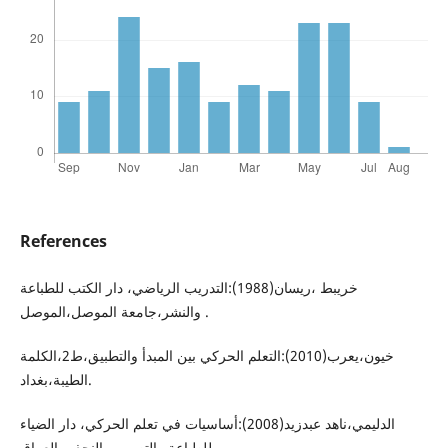
References
خريبط ،ريسان(1988):التدريب الرياضي، دار الكتب للطباعة
والنشر،جامعة الموصل،الموصل .
خيون،يعرب(2010):التعلم الحركي بين المبدأ والتطبيق،ط2،الكلمة
الطيبة،بغداد.
الدليمي،ناهد عبدزيد(2008):أساسيات في تعلم الحركي، دار الضياء
للطباعة والتصميم ،النجف، العراق.