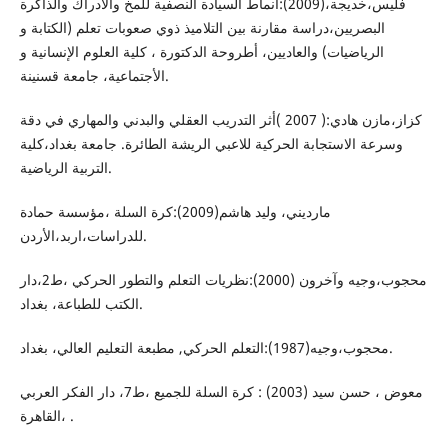
فليس،خديجة،(2009):أنماط السيادة النصفية للمخ والأدراك والذاكرة
البصريين،دراسة مقارنة بين التلاميذ ذوي صعوبات تعلم (الكتابة و
الرياضيات) والعاديين، أطروحة الدكتورة ، كلية العلوم الإنسانية و
الأجتماعية، جامعة قسنينة.
كزاز،مازن هادي:( 2007 )أثر التدريب العقلي والبدني والمهاري في دقة
وسرعة الاستجابة الحركية للاعبي الريشة الطائرة. جامعة بغداد،كلية
التربية الرياضية.
مارديني، وليد هاشم(2009):كرة السلة ،مؤسسة حمادة
للدراسات،اربد،الأردن.
محجوب،وجيه وآخرون (2000):نظريات التعلم والتطور الحركي ،ط2،دار
الكتب للطباعة، بغداد.
محجوب،وجيه(1987):التعلم الحركي, مطبعة التعليم العالي، بغداد.
معوض ، حسن سيد (2003) : كرة السلة للجميع ،ط7، دار الفكر العربي
،القاهرة .