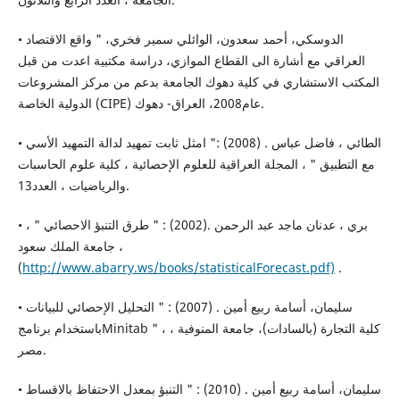
• الدوسكي، أحمد سعدون، الوائلي سمير فخري، " واقع الاقتصاد
العراقي مع أشارة الى القطاع الموازي، دراسة مكتبية اعدت من قبل
المكتب الاستشاري في كلية دهوك الجامعة بدعم من مركز المشروعات
الدولية الخاصة (CIPE) عام2008، العراق- دهوك.
• الطائي ، فاضل عباس . (2008) :" امثل ثابت تمهيد لدالة التمهيد الأسي
مع التطبيق " ، المجلة العراقية للعلوم الإحصائية ، كلية علوم الحاسبات
والرياضيات ، العدد13.
• بري ، عدنان ماجد عبد الرحمن .(2002) : " طرق التنبؤ الاحصائي " ،
جامعة الملك سعود ،
(
http://www.abarry.ws/books/statisticalForecast.pdf)
.
• سليمان، أسامة ربيع أمين . (2007) : " التحليل الإحصائي للبيانات
باستخدام برنامجMinitab " ، كلية التجارة (بالسادات)، جامعة المنوفية ،
مصر.
• سليمان، أسامة ربيع أمين . (2010) : " التنبؤ بمعدل الاحتفاظ بالاقساط