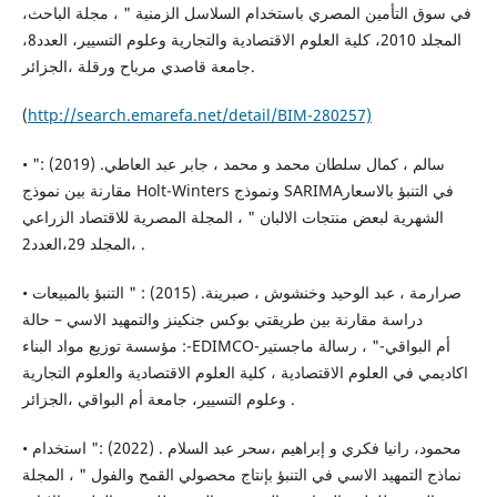
في سوق التأمين المصري باستخدام السلاسل الزمنية " ، مجلة الباحث،
المجلد 2010، كلية العلوم الاقتصادية والتجارية وعلوم التسيير، العدد8،
جامعة قاصدي مرباح ورقلة ،الجزائر.
(
http://search.emarefa.net/detail/BIM-280257)
• سالم ، كمال سلطان محمد و محمد ، جابر عبد العاطي. (2019) :"
مقارنة بين نموذج Holt-Winters ونموذج SARIMAفي التنبؤ بالاسعار
الشهرية لبعض منتجات الالبان " ، المجلة المصرية للاقتصاد الزراعي
،المجلد 29،العدد2 .
• صرارمة ، عبد الوحيد وخنشوش ، صبرينة. (2015) : " التنبؤ بالمبيعات
دراسة مقارنة بين طريقتي بوكس جنكينز والتمهيد الاسي – حالة
مؤسسة توزيع مواد البناء :-EDIMCO-أم البواقي-" ، رسالة ماجستير
اكاديمي في العلوم الاقتصادية ، كلية العلوم الاقتصادية والعلوم التجارية
وعلوم التسيير، جامعة أم البواقي ،الجزائر .
• محمود، رانيا فكري و إبراهيم ،سحر عبد السلام . (2022) :" استخدام
نماذج التمهيد الاسي في التنبؤ بإنتاج محصولي القمح والفول " ، المجلة