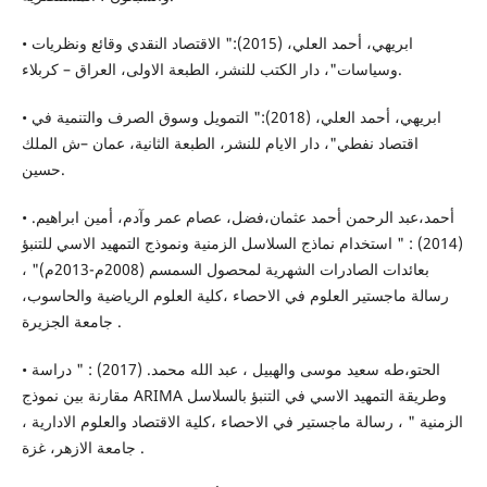
• ابريهي، أحمد العلي، (2015):" الاقتصاد النقدي وقائع ونظريات
وسياسات"، دار الكتب للنشر، الطبعة الاولى، العراق – كربلاء.
• ابريهي، أحمد العلي، (2018):" التمويل وسوق الصرف والتنمية في
اقتصاد نفطي"، دار الايام للنشر، الطبعة الثانية، عمان –ش الملك
حسين.
• أحمد،عبد الرحمن أحمد عثمان،فضل، عصام عمر وآدم، أمين ابراهيم.
(2014) : " استخدام نماذج السلاسل الزمنية ونموذج التمهيد الاسي للتنبؤ
بعائدات الصادرات الشهرية لمحصول السمسم (2008م-2013م)" ،
رسالة ماجستير العلوم في الاحصاء ،كلية العلوم الرياضية والحاسوب،
جامعة الجزيرة .
• الحتو،طه سعيد موسى والهبيل ، عبد الله محمد. (2017) : " دراسة
مقارنة بين نموذج ARIMA وطريقة التمهيد الاسي في التنبؤ بالسلاسل
الزمنية " ، رسالة ماجستير في الاحصاء ،كلية الاقتصاد والعلوم الادارية ،
جامعة الازهر، غزة .