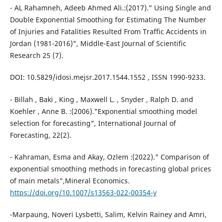
- AL Rahamneh, Adeeb Ahmed Ali.:(2017)." Using Single and
Double Exponential Smoothing for Estimating The Number
of Injuries and Fatalities Resulted From Traffic Accidents in
Jordan (1981-2016)", Middle-East Journal of Scientific
Research 25 (7).
DOI: 10.5829/idosi.mejsr.2017.1544.1552 , ISSN 1990-9233.
- Billah , Baki , King , Maxwell L. , Snyder , Ralph D. and
Koehler , Anne B. :(2006)."Exponential smoothing model
selection for forecasting", International Journal of
Forecasting, 22(2).
- Kahraman, Esma and Akay, Ozlem :(2022)." Comparison of
exponential smoothing methods in forecasting global prices
of main metals",Mineral Economics.
https://doi.org/10.1007/s13563-022-00354-y
-Marpaung, Noveri Lysbetti, Salim, Kelvin Rainey and Amri,