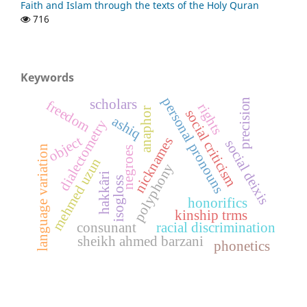
Faith and Islam through the texts of the Holy Quran
716
Keywords
personal pronouns
precision
scholars
freedom
rights
anaphor
social criticism
ashiq
dialectometry
object
nicknames
social deixis
language variation
negroes
mehmed uzun
polyphony
hakkâri
isogloss
honorifics
kinship trms
consunant
racial discrimination
sheikh ahmed barzani
phonetics