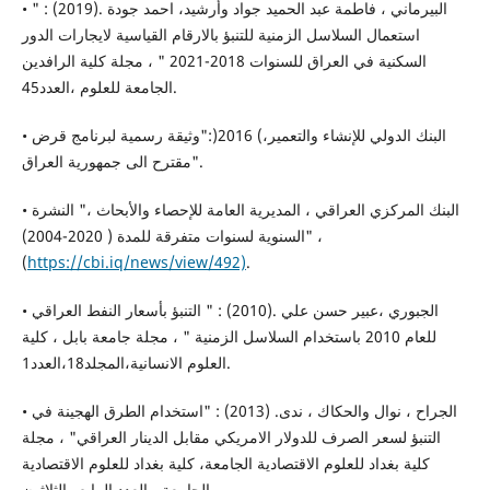
• البيرماني ، فاطمة عبد الحميد جواد وأرشيد، احمد جودة .(2019) : "
استعمال السلاسل الزمنية للتنبؤ بالارقام القياسية لايجارات الدور
السكنية في العراق للسنوات 2018-2021 " ، مجلة كلية الرافدين
الجامعة للعلوم ،العدد45.
• البنك الدولي للإنشاء والتعمير،) 2016(:"وثيقة رسمية لبرنامج قرض
مقترح الى جمهورية العراق".
• البنك المركزي العراقي ، المديرية العامة للإحصاء والأبحاث ،" النشرة
السنوية لسنوات متفرقة للمدة ( 2020-2004)" ،
(
https://cbi.iq/news/view/492)
.
• الجبوري ،عبير حسن علي .(2010) : " التنبؤ بأسعار النفط العراقي
للعام 2010 باستخدام السلاسل الزمنية " ، مجلة جامعة بابل ، كلية
العلوم الانسانية،المجلد18،العدد1.
• الجراح ، نوال والحكاك ، ندى. (2013) : "استخدام الطرق الهجينة في
التنبؤ لسعر الصرف للدولار الامريكي مقابل الدينار العراقي" ، مجلة
كلية بغداد للعلوم الاقتصادية الجامعة، كلية بغداد للعلوم الاقتصادية
الجامعة ، العدد الرابع والثلاثون.