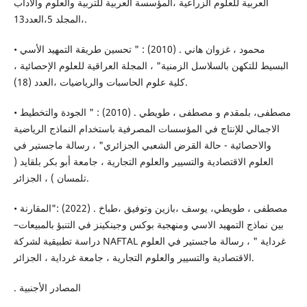
العربية للعلوم الزراعية ،المؤسسة العربية للتربية والعلوم والاداب
،المجلد 5،العدد13.
• محمود ، غزوان هاني . (2010) : " تحسين طريقة التمهيد الأسي
البسيط للتكهن بالسلاسل الزمنية" ، المجلة العراقية للعلوم الإحصائية ،
كلية علوم الحاسبات والرياضيات ،العدد (18).
• مصطفى، بلمقدم و مصطفى ، طويطي . (2010) : " الجودة والتخطيط
الاجمالي للإنتاج في المؤسسات المصرفية باستخدام النماذج الرياضية
والاحصائية - حالة القرض الشعبي الجزائري" ، رسالة ماجستير في
العلوم الاقتصادية والتسيير والعلوم التجارية ، جامعة أبو بكر بلقايد (
تلمسان ) ، الجزائر.
• مصطفى ، طويطي، يوسف ،بازين وتوفيق ،طباخ . (2022) :"المقارنة
بين نماذج التمهيد الاسي ومنهجية بوكس وجينكينز في التنبؤ بالمبيعات–
دراسة تطبيقية لشركة NAFTAL غرداية " ، رسالة ماجستير في العلوم
الاقتصادية والتسيير والعلوم التجارية ، جامعة غرداية ، الجزائر.
. المصادر الأجنبية