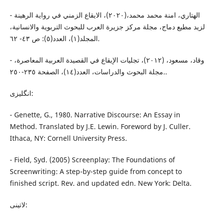
- الهتاري، امنة محمد محمد،(٢٠٢٠)، الایقاع الزمني في روایة الرهینة
لزید مطیع دماج، مجلة مرکز جزیرة العرب للبحوث التربویة والانسانیة،
المجلد(١)، العدد(٥): ص ٤٣- ٦٢.
- وقاد، مسعود، (٢٠١٢)، تجليات الإيقاع في القصيدة العربية المعاصرة،
مجلة البحوث والدراسات، العدد(١٤)، الصفحة ٢٣٥-٢٥٠..
انگلیزی:
- Genette, G., 1980. Narrative Discourse: An Essay in
Method. Translated by J.E. Lewin. Foreword by J. Culler.
Ithaca, NY: Cornell University Press.
- Field, Syd. (2005) Screenplay: The Foundations of
Screenwriting: A step-by-step guide from concept to
finished script. Rev. and updated edn. New York: Delta.
لاتینی: