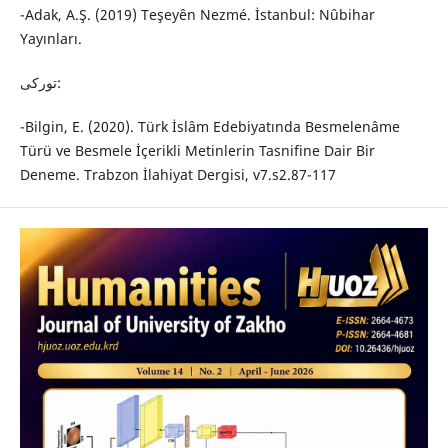
-Adak, A.Ş. (2019) Teşeyên Nezmé. İstanbul: Nûbihar
Yayınları.
تورکی:
-Bilgin, E. (2020). Türk İslâm Edebiyatında Besmelenâme
Türü ve Besmele İçerikli Metinlerin Tasnifine Dair Bir
Deneme. Trabzon İlahiyat Dergisi, v7.s2.87-117