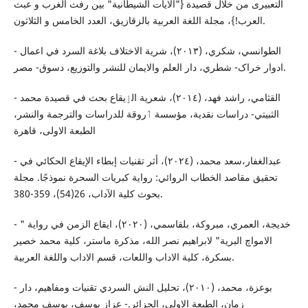
التعبیری من خلال قصیدة ‌{"الایات الشیطانیة" بین رفث الغرب و عبث
العرب!}، مجلة اللغة العربیة بالزقازیق، العدد الخامس و الثلاثون.
- الطوانسي، شکري، (٢٠١٣)، شریة الاختلاف بلاغة السرد في اعمال
ادوار خراک- شطري، دار العلم والایمان للنشر والتوزیع، دسوق- مصر.
- القثامي، راشد فهد، (۲۰۱٤)، شعریة الٳیقاع بحث في قصیدة محمد
الثبیتي- دراسات نقدیة، مؤسسة ٲروقة للدراسات والترجمة والنشر،
الطبعة الاولی، قاهرة
- عبدالغفار،سعد محمد، (٢٠٢٤)، أثر تقنيات إبطاء الإيقاع الحكائي في
تحقيق مقاصد الخطاب الروائي: رواية كبريات السحرة نموذجًا. مجلة
بحوث كلية الآداب، 26(54)، 359-380.
- خدیجة، العمري، مبروکة، بلقاسمي، (٢٠٢٠)، ایقاع الزمن في روایة "
الامواچ البریة" لابراهیم نصر اللە، مذکرة ماستر، کلیة محمد خصیر
بسکرة، کلیة الاداب واللعات، قسم الاداب واللغة العربیة.
- بوعزة، محمد، (٢٠١٠)، تحلیل النش السردي تقنیات ومفاهیم، دار
زمان، الطبعة الاولی، الجزائر.- عزاز یوسف، یوسف محمد،