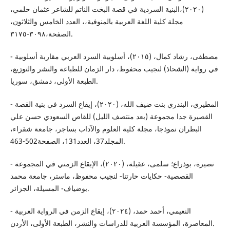
(۲۰۲۰)،البنیة السردیة في قصة البخت الناتم للشاعر عثمان حلمي،
مجلة كلیة اللغة العربیة بالمنوفیة،، العدد الخامس والثلاثون،
الصفحة،۳۰۹۸-۳۱۷٥.
- مصطفى، رشاد كمال، (٢٠١٥)، أسلوبية السرد العربي مقاربة أسلوبية
في رواية (الشحاذ) لنجيب محفوظ، دار الزمان للطباعة والنشر والتوزيع،
الطبعة الأولى، دمشق، سوريا.
- المطيري، البندري بنت ضيف الله، (٢٠٢٠)، إيقاع السرد في بنية القصة
القصيرة جدا مجموعة (بعد منتصف الليل) للقاص السعودي حسن علي
البطران نموذجا، مجلة كلية العلوم والآداب بساجر، جامعة شقراء،
المجلد37، العدد131، الصفحة502-463.
- نصيرة، بوذراع؛ سلمى، عقيلة، (٢٠٢٠)، الإيقاع الزمني في المجموعة
القصصية- حكايات حارتنا- لنجيب محفوظ، ماستر، جامعة محمد
بوضياف- المسيلة، الجزائر.
- النعيمي، أحمد حمد، (٢٠٢٤)، إيقاع الزمن في الرواية العربية
المعاصرة، المؤسسة العربية للدراسات والنشر، الطبعة الأولى، الأردن.