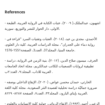
References
- اشهبون، عبدالمللک،( ۲۰۰۹)، عتبات الکتابة في الروایة العربیة، الطبعة
الاولی، دار الحوار للنشر والتوزیع، سوریة.
- الأحمدي، مجدي بن عيد، (۲۰۱۸)، العتبات وتقنيات السرد "قراءة في
رواية دماء على الجدران"، مجلة الدراسات العربية، كلية دار العلوم،
جامعة المنيا، المجلد37، العدد3، الصفحة1551-1576.
- الجرف، میسون صلاح الدین، (٢٠١٢)، بنیة الزمن في الروایة، دراسة
تطبیقیة لروایات التسعینات للکاتب عبدالکریم، مجلة اتحاد الجامعات
العربیة للاداب، المجلد:٩، العدد:٢ب .
- الحارثي، حمدان محسن عواض، (٢٠٢٠)، الإيقاع الداخلي بوصفه
ضرورة جماليّة دراسة تحليلية لقصيدة النثر السعودية، مجلة كلية اللغة
العربية بإيتاي البارود، المجلد۳۳، العدد۷، الصفحة ٨۲٨۷- ۸۲۲۹.
- الزعبي، أحمد، (١٩٩٣)، الإيقاع الروائي، حولية كلية الإنسانيات والعلوم