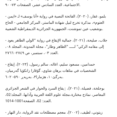
الاجتماعية، العدد السادس عشر، الصفحات ٧٣- ٩٠.
- بلمو، غفار، (٢٠٢٠)، الفاتحة النصية في رواية «أنا يوسف» لـ «ايمن
العتوم»، مذكرة تخرج لنيل شهادة الماستر، المركز الجامعي - الحاج
بوشعيب عين تموشنت، الجمهورية الجزائرية الديمقراطية الشعبية.
- جلاب، صليحة، (٢٠٢١)، جمالية الإيقاع في رواية "الولي الطاهر يعود
إلى مقامه الزكي" لـــــ "الطاهر وطار"، مجلة المدونة، المجلد ٠٨،
العدد ٠٣، سبتمبر، ص ٢٧٤٩- ٢٧٦٦.
- حمدامين، مسعود سليم، اغاله، سالم رسول، (۲۰۲۳)، إيقاع
الشخصيات في متاهات برهان شاوي، گۆڤارا زانکۆیا گەرمیان،
بەرگێ۱۰، هژمارا۳، بەرپەڕ ٥۹۰- ٦۰۲.
بوجلخة، فضیلة، (۲۰۲۱)، ٳیقاع السرد والحوار في الشعر الجزائري
المعاصر، نماذج مختارة،مجلة علوم اللغة العربیة وآدابها، المجلد:02،
العدد: 02، الصفحة1001-1014.
- زيتوني، لطيف، (٢٠٠٢)، معجم مصطلحات نقد الرواية، دار النهار