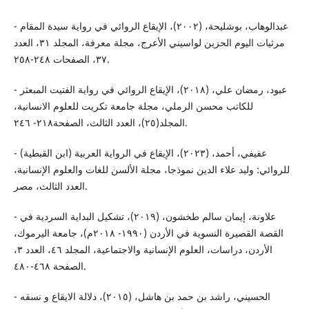
- عبدالوهاب، بوشليحة، (٢٠٠٢)، الإيقاع الروائي في رواية سيدة المقام
مرثيات اليوم الحزين لواسيني الأعرج، مجلة معرفة، المجلد ٣١، العدد
٣٧، الصفحات ٢٤٨-٢٥٨.
- عبود، رمضان علي، (۲۰۱٨)، الإيقاع الروائي في رواية الفتيت المبعثر
للكاتب محسن الرملي، مجلة جامعة تكريت للعلوم الانسانية،
المجلد(٢٥)، العدد الثالث، الصفحة۲۱٨- ۲٤٦.
- عفیفي، أحمد، (۲۰۲۳)، الإيقاع في الرواية العربية (ابن القبطية)
للروائي: وليد علاء الدين نموذجا، مجلة الألسن للغات والعلوم الإنسانية،
العدد الثالث، مصر.
- علاونة، إيمان سالم طخشون، (٢٠١٩)، تشكيل البداية السردية في
القصة القصيرة النسوية في الأردن (١٩٩٠- ٢٠١٨م)، جامعة اليرموك،
الأردن، دراسات، العلوم الإنسانية والاجتماعية، المجلد ٤٦، العدد ٣،
الصفحة ٤٦٨-٤٨٠.
- الحسیني، راشد بن حمد بن هاشل، (٢٠١٥)، دلالة الایقاع و نسقە