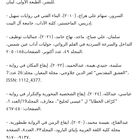
للنشر، الطبعة الأولى، لبنان.
- السرور، سهام علي هزاع، (٢٠١٠)، البناء الفني في روايات سهيل
إدريس، الماجستير، كلية الآداب، جامعة آل البيت.
- سلمان، علي صباح، ماجد، نهاج حامد، (٢٠٢١)، جماليات توظيف
التداخل والسرعة السردية في الفلم الروائي، حوليات آداب عين شمس،
المجلد ٤٩، عدد أكتوبر، الصفحات١٨٥- ٢٠٥.
- سليمة، جنيدي،هيمة، عبدالحميد، (٢٠٢٢)، إيقاع المكان في رواية
"العشق المقدنس" لعز الدين جلاوجي، مجلة المعيار، مجلد:26 عدد:7،
ISSN: 1112_4377.
- عباسي، عبدالله، (٢٠٢٤)، إيقاع الشخصية المحورية والتكرار في رواية
"كرّاف الخطايا" ل "عيسى لحليح"، معارف، المجلد19/العدد 1،
الصفحات:٤٥٠-٤٦٧.
- عبدالفتاح، نفیسة محمد، (٢٠٢٠)، ایقاع الزمن في الروایة طنطوریة،
مجلة كلية اللغة العربية بإيتاي البارود، المجلد۳۳، العدد٨، الصفحة
٩١٣٧- ٩١٧٠.