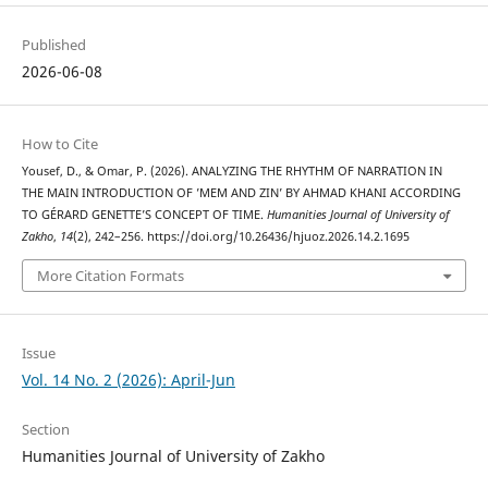
Published
2026-06-08
How to Cite
Yousef, D., & Omar, P. (2026). ANALYZING THE RHYTHM OF NARRATION IN
THE MAIN INTRODUCTION OF ’MEM AND ZIN’ BY AHMAD KHANI ACCORDING
TO GÉRARD GENETTE’S CONCEPT OF TIME.
Humanities Journal of University of
Zakho
,
14
(2), 242–256. https://doi.org/10.26436/hjuoz.2026.14.2.1695
More Citation Formats
Issue
Vol. 14 No. 2 (2026): April-Jun
Section
Humanities Journal of University of Zakho