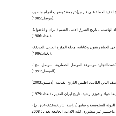
.
ة الاف(الحملة غلي فارس)،ترجمة : يعقوب افرام منصور
(موصل:1985).
د الهاشمی، تاریخ الشرق الادنى القدیم (ايران و اناضول
(بغداد:1986).
سامى سعيد الاحمد، نظرة في الحياة زينفون وكتاباته، مجلة المؤرخ العربي،العدد33،
(بغداد:1986).
سامى سعید الاحمد،التجارة،موسوعة الموصل الحضاریة، الموصل، مج1،
(الموصل:1991).
حسن حمزة جواد ، نشوء الدولة السلوقسة و قيامها(دراسة التاريخية323-64ق.م) ،