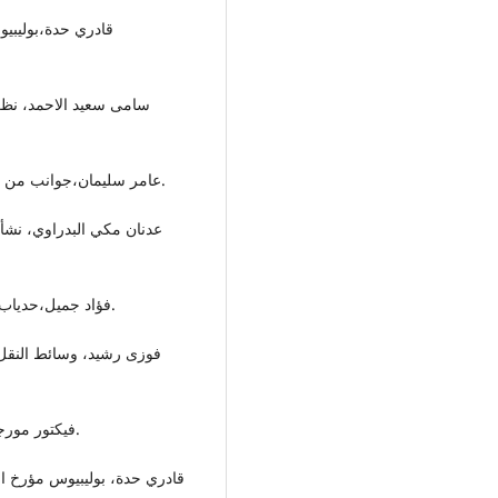
قادري حدة،بوليبي
عامر سليمان،جوانب من حضارة العراق القديم (العراق في التاريخ)، (بغداد : 1983).
عدنان مكي البدراوي، نشأة
فؤاد جميل،حدياب..اربيلا وعشتار- اربيلا، مجلة سومر، عدد25،(بغداد: 1969).
فوزی رشید، وسائط النقل ا،
فیكتور مورجان، تاریخ النقود، ترجمة : نورالدین خلیل، (القاهرة:1993).
قادري حدة، بوليبيوس مؤرخ ا،