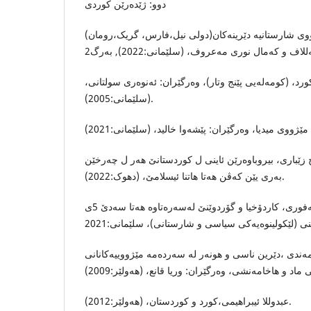
دوو: ژێدەرێن کوردى
ژووى شارستانيە دێرينەكان(دولى نيل،فارس، گریک،رومان
کورد، (کومەلەیی پێنج وتار)، وەرگێران: ئەنوەرى سولتانى
(سلێمانى:2005).
 زێبارى، بیروباوەرێن ئاینى ل کوردستانێ هەر ل چەرخێن
بەرى یێن کەڤن هەتا هاتنا ئیسلامێ، (دهوک:2022).
رێزان قادر عبدوڵلا ئاغا غه‌فوری، كاردۆخیا و گۆردوێنێ له‌سه‌ره‌تاوه‌ هه‌تا سه‌دێ 5ی
ندى ،دێرين ناسى و هونەر لە سەردەمە مێژووییەکانانى
عبدوللا ئیبراهیمی،کورد و کوردستان، (هەولێر:2012).