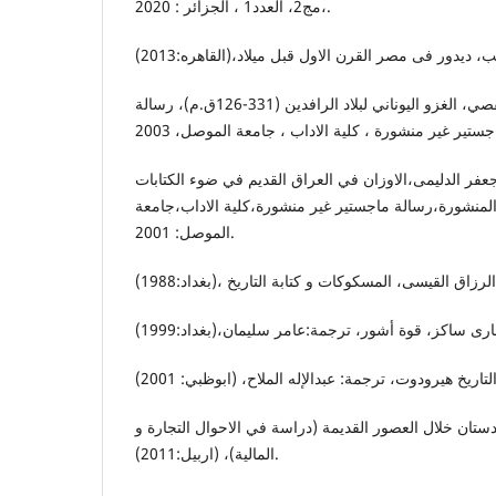
،مج2، العدد1 ، الجزائر : 2020.
محمد الاسعد بن ابوبكر الحفصي، الغزو اليوناني لبلاد الرافدين (331-126ق.م)، رسالة
عفر الدلیمى،الاوزان في العراق القديم في ضوء الكتابات
المنشورة،رسالة ماجستير غير منشورة،كلية الاداب،جامعة
الموصل: 2001.
ستان خلال العصور القديمة (دراسة في الاحوال التجارة و
المالية)، (اربيل:2011).