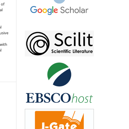
 of
al
l
usive
 with
l