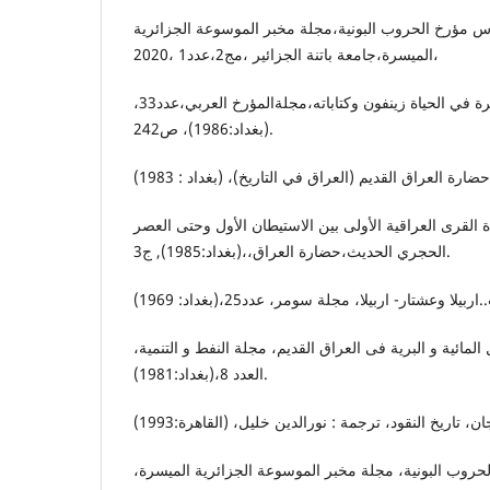
وس مؤرخ الحروب البونية،مجلة مخبر الموسوعة الجزائرية
الميسرة،جامعة باتنة الجزائير ،مج2،عدد1 ،2020،
سامى سعيد الاحمد، نظرة في الحياة زينفون وكتاباته،مجلةالمؤرخ العربي،عدد33،
(بغداد:1986)، ص242.
 القرى العراقية الأولى بين الاستيطان الأول وحتى العصر
الحجري الحديث،حضارة العراق،،(بغداد:1985), ج3.
لمائیة و البریة فی العراق القدیم، مجلة النفط و التنمیة
العدد 8،(بغداد:1981).
لحروب البونية، مجلة مخبر الموسوعة الجزائرية الميسرة