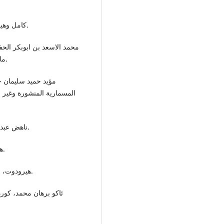
کامل وهیب، دیدور فی مصر القرن الاول قبل میلاد،(القاهرە:2013).
ماجستير غير منشورة ، كلية الاداب ، جامعة الموصل، 2003.
مؤيد حميد سليمان ج
المسمارية المنشورة وغير 
ناهض عبدالرزاق القیسی، المسکوکات و کتابة التاریخ ،(بغداد:1988).
هاری ساکز، قوة أشور، ترجمة:عامر سلیمان،(بغداد:1999).
هيرودوت، التاريخ هيرودوت، ترجمة: عبدالإله الملاح، (ابوظبي: 2001).
ئاكو برهان محمد، كورد