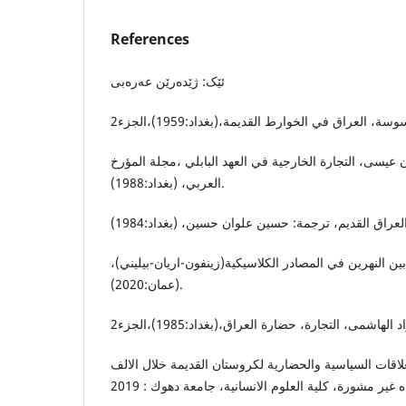
References
ئێک: ژێدەرێن عەرەبى
 عيسى، التجارة الخارجية في العهد البابلي ،مجلة المؤرخ
العربي، (بغداد:1988).
مابين النهرين في المصادر الكلاسيكية(زينفون-اريان-بيليني
(عمان:2020).
لاقات السياسية والحضارية لكروستان القديمة خلال الالف
الثاني ق . م ، الطروحه دكتوراه غير مشورة، كلية العلوم الانسانية، جامعة دهوك : 2019