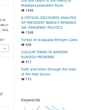
Life and Death in the Poetry of
Mawlana Jalaluddin Rumi
1450
A CRITICAL DISCOURSE ANALYSIS
FE IN
OF PRESIDENT BIDEN’S REMARKS
480-21
ON ‘PANDEMIC POLITICS
o
,
13
(4),
1248
Türkçe ve Arapçada Ettirgen Çatısı
1637
958
COLOUR TERMS IN BAHDINI
KURDISH PROVERBS
912
Faith and Islam through the texts
of the Holy Quran
715
of
Keywords
phonetics