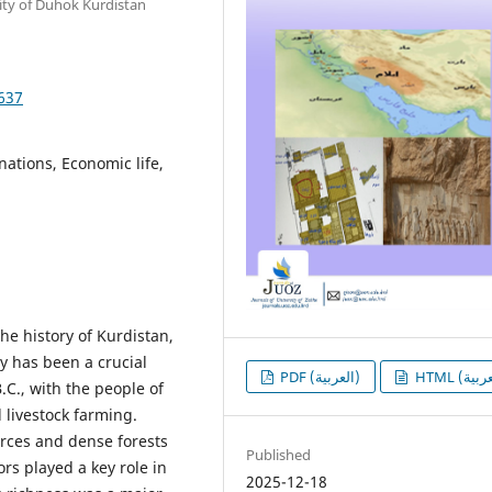
ity of Duhok Kurdistan
1637
nations, Economic life,
the history of Kurdistan,
y has been a crucial
PDF (العربية)
B.C., with the people of
 livestock farming.
urces and dense forests
Published
rs played a key role in
2025-12-18