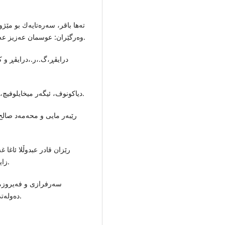
تەها باقر، سەرەتايەك بو مێ)
وەرگێران: عوسمان عەزیز عەللاف و کەمال نورى مەعروف، (سلێمانى:2022), بەرگ2.
درايڤڕ،گ.،ر.،درایڤڕ و ،
دياكونوف، ئیگەر میخایلوفیچ، مێژووى میدیا، وەرگێران: پێشەوا خالید، (سلێمانى:2021).
رێبەر مایى و محەمەد صالح
زاینی (لێكولینوه‌یه‌كی سیاسی و شارستانی)، سلێمانی:2021.
سەرفرازى و فەیروزمە
دەولەتى ماد و هاخامەنشى، وەرگێران: وریا قانع، (هەولێر:2009).