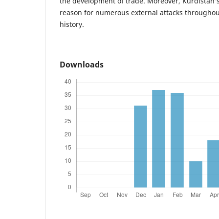
the development of trade. Moreover, Kurdistan’
reason for numerous external attacks throughout
history.
Downloads