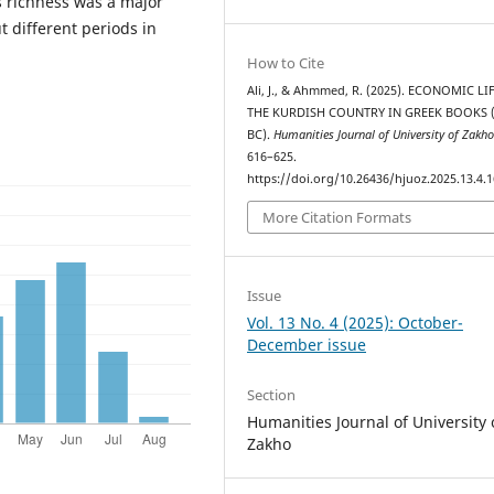
s richness was a major
 different periods in
How to Cite
Ali, J., & Ahmmed, R. (2025). ECONOMIC LI
THE KURDISH COUNTRY IN GREEK BOOKS (
BC).
Humanities Journal of University of Zakh
616–625.
https://doi.org/10.26436/hjuoz.2025.13.4.
More Citation Formats
Issue
Vol. 13 No. 4 (2025): October-
December issue
Section
Humanities Journal of University 
Zakho