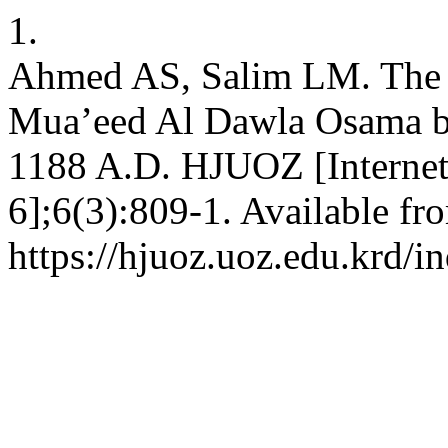
1.
Ahmed AS, Salim LM. The r
Mua’eed Al Dawla Osama b
1188 A.D. HJUOZ [Internet]
6];6(3):809-1. Available fr
https://hjuoz.uoz.edu.krd/i