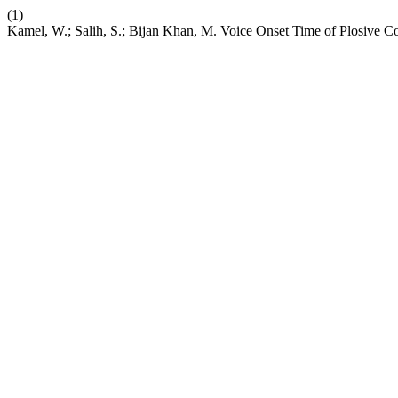
(1)
Kamel, W.; Salih, S.; Bijan Khan, M. Voice Onset Time of Plosive Con