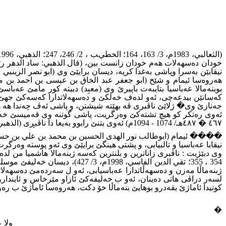
بوبنەمالا عەباسیا بتایبەت باپیرێ وى (معبِد) دبیتە کور مامێ ع
جەنازێ وى� ژلاێێ ناڤبرى ڤە بهێتە شیشتن، و پاشى ئەڤ چەندا هە ها
ئەوى رەتکر کو هیچ تشتەکێ وەرگریت، پاشى گوتنە وى قەمیسێ خەلیف
٤٦٧ � ٤٨٧هـ/ 1074 - 1094م) ئەوى بتنێ رابوو بەیعا دا ناڤبڕى (الذهبي، 1996، 18/ 547؛ ابن رجب، 1952م، 1/ 17)
نیقابا عەباسیا و تالبیابى، و پشتى هینگێ برایێێ وى ئەو پوستە وەر
لسەر دراڤى هاتى دەینان، ئەو ب خەلیفەکێ ئازاو مێرخاس و ئایندا
کوتیدا ئاماژێ بقەدرو بوهایێ بنەماڵا خۆ دکت، هەروەسا ئاماژێ ب 
�
ولا 