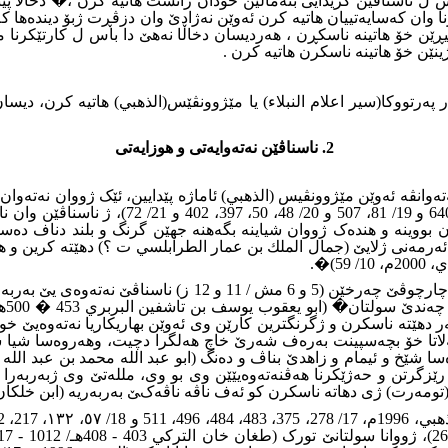
س ل ناسناڤێن گرێدایی بنەماڵێن خودان زانست هاتیە کرن ،� دخالا پ
ا وان کەسایەتییان هاتیە کرن ئەوێن نەژادێ وان دزڤڕت ژبۆ دیندەها ک
یڕێن خۆ هاتینە ناسکڕن ، هەردیسان دخاڵا نەهێ دا باس ل کارتێکرنا م
ینێن خۆ هاتینە ناسکرن هاتیە کرن .
پەرتووکا
(سير اعلام النبلاء) یا مێژوونڤێس(الذهبي)
هاتیە کرن، دیسان
2. ناسناڤێن نەتەوایەتى و هوزایەتى
ەتەوانڤە ئەوێن مێژوونڤیس (الذهبي) ئاماژە پێدایین، ئێک ژووان نەتە
چەرخێن (5 و 6 مش / 11 و 12 ز) ئاماژە پێداى (
ن بووینە و هندەک ژووان شیاینە بگەهنە جهێن گرنگ و بلند دناف دەسه
.�
ەر دهێتە ناسکرن و ژگرنگترین کارێن وى ئەوێن بهاریکاریا نەتەوەیێ 
ەلاتا خۆ بچەسپینت بەرەف شەرێ خاچ هەلگرا دچیت، وهەروەسا شیا سن
رێزگرتن و حەژێکرنا هەڤنەتەوەیێێن وى بو وى، مللەتێ وى ژبەربەرا