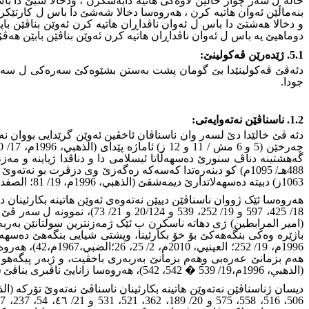
خالە ل سەر چوار خالێن لاوەکى هاتیە دابەشکرن ، ودخالا سیێ دا با
بنەماڵێن ئەوان هاتیە کرن ، هەروەسا دخالا شەشێ دا باس ل کارتێکرن
و دخالا هەشتێ دا باس ل ئەوان ناڤداڕان هاتیە کرن ئەوێن بناڤێن باپ
دوماهیێ یە باس ل ئەوان ناڤداڕان هاتیە کرن ئەوێن بناڤێن بابێن هەڤژ
5.1. ژێدەرێن ڤەکولینێ:
دئەڤێ ڤەکولینێدا بێ گومان پشت بەستن بشێوەکێ سەرەکى ل سەر 
جودا.
1.2. ناسناڤێن نەتەوایەتى:
دئه ڤێ خالێدا دێ لسەر وان ناسناڤان ئاخڤین ئەوێن گرێدایى بووان ن
گەهشتینە دناڤ سنورێ دەسهەڵاتا ئیسلامى دا و دناڤدا ژیاینە و مەز
1063ز) دبیتە دەسهەلاتدارێ دیمەشقێ (الذهبي، 1996م، 19/ 81؛ الصفدي، 2000م، 10/ 59)
(امير المرابطين) ژى دهاتە ناسکرن ب ئێک ژمەزنترین سولتانێن بەرب
باژێرە وەکى بنگەهەکێ بۆ خۆ بکارئینا، وپشتى شیایى بنگەهێ دەسه
هەم بزمانێ عەرەبى وهەم بزمانێ بەربەرى باخڤیت، و ژبەر پیگەهو 
(الذهبي، 1996م،19/ 539 � 542، 542)، هەروەسا زانایێ ناڤبرى بناڤێ (تومەرت) ژى دهاتە ناسکرن کو ئەف ناڤە ناڤەکێ بەربەریە (ابن خلكان، 1994م، 5/ 55)