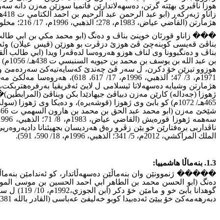
هژمارتن (القاضي عياض، 1983م، 278؛ الذهبي، 1996م، 17/ 216؛ مخلوف، 2003م، 1/ 171)
بناڤێ قەیسى کوبنەچێ ڤێ هوزێ دزڤرت بو هوزێن (قيس عيلان) وئەند
بن ع
هژمارتن وشیایە دەسهەلاتا ئیسلامى ل لایێ ئەفریقیا بەرفرەهتربکت، 
الملك المراكشي، 2012م، 5/ 341؛ الذهبي، 1996م، 18/ 590، 591)
.
1.3. بنەماڵا هاشمییا
:
����� ژنموونێن وان بنەماڵێن دەسهەڵاتدار، کو ئەندامێن بنەماڵێن
دبەرهەمەکێ خۆ ییێێ ئەدەبیدا کوبو خەلیفێ عەباسى (القادر بالله 381 � 422هـ/ 991 � 1030م) ئاماژە ب پەیوەندیێێن خۆ دگەل خەلیفەیى و هەروەسا نەژادێ خۆ دیاردکت و دەمێ دڤێ پارچە هوزانێدا دبێژیت