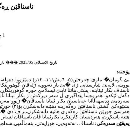
ناسناڤێن ڕەگەزى دچەڕخێن (٥- ٦مش/
1
کو
2
/
تاريخ الاستلام:
05
��� 2025
تار
پۆختە:
بێ گومان� ماوێ چەرخێن
بووینە، لایەنێ شارستانى ژى �بێ بار نەبوویە ژئەڤان گوهورینکاڕ
ناسناڤ بکار ئیناینە، پشتى هاتنا ئاینێ ئیسلامێ جورە گوهورینکاڕی
دگەل ئێکدو، هەروەسا پێداگیرى ل سەر دیرکەتن ژ بکار ئینانا ناس
سەردمێ دەسهەڵااتا عەباسیان بکار ئینانا ناسناڤان� ژبوو مەر
بشێوەکێ گ
هەرسێ جورێن ناسناڤێن رەگەزى هاتیە دابەشکرن،بزاڤ دێ �ه
هێنە باسکڕن، هەردیسان کارتێکرنا بکارئینانا ڤان ناسناڤان لسەر 
پەیڤێن سەرەکى:
ناسناڤ، نەتەوەیی، هوزایەتى، بنەماڵەیی،سەلج