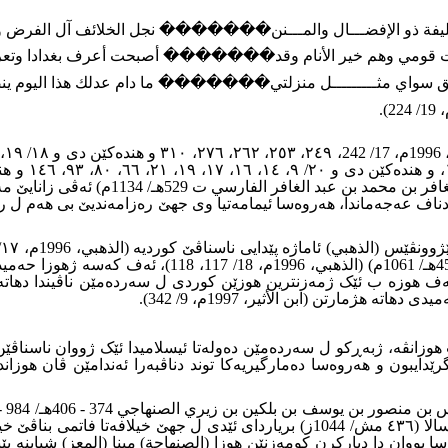
خليفة ذو الإفضـــال والمـــنن������� نجل الخلائف آل الفرض 
ت قومي وهم خير الأنام وقد������� أصبحت أعرف بغدادا وتعر
ق سواي مثـــــــــل منزلتي������� ما دام عدلك هذا اليوم ينص
فەرموودەناسێ شارەزا (ابو الحسن عبد الغ
263) و ژوانا نا ڤدارێ کورد (احمد بن مروان بن دوستك ال
ف هوزە ب ئێک ژمەزنترین هوزێن کوردى ل سەردەمێن ناڤیندا دهاتە 
ژمارتن (ابن الأثير، 1997م، 9/ 342)
.
وزانڤە، ژبەڕکو ل سەردەمێن دەولەتا ئیسلامیدا ئێک ژووان ناسناڤێن 
ایبون و هەروەسا دەمارگیریەکا توند دناڤبەرا ئەندامێن ڤان هوزان
کورێ وى (المعز بن باديس 406 � 454هـ/ 1015 � 1063م) پشتى ل سالا (٤٣٦ مش/ 1044ز
 بووان دا دیارکرن کومەزنێن هوزا (الصنهاجة) مینا (المعز) شیاینە 