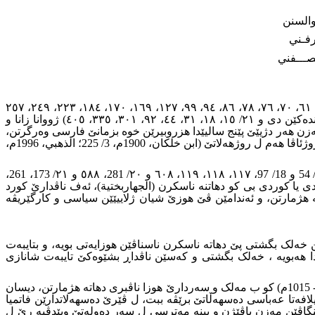
والسنن
فـني
ـــفني
������� هەروەسا ژناسناڤێن نەتەوەى ئیێن فارسى (الذهبي، 1996م، 17/ 242، ٢٤٩، ٢٥٣، ٢٦٢، ٢٧٦، ٣١٠ و هندەكێن دى و ١٨/ ١٩، ٦١، ٧٠، ٧٦، ٧٨، ٨٦، ٩٤، ٩٩، ١٢٧، ١٦٩، ١٧٠، ١٨٤، ٢٢٣، ٢٤٩، ٢٥٧
و هندەكێن دى و ١٩/ ٦٨، ٧١، ٧٣، ٧٥، ٩١، ٩٧، ١٠٠، ١٠٥، ١٥٢، ١٥٣، و هندەكێن دى و ٢٠/ ٩، ١٤، ١٦، ١٧، ١٩، ٢١، ٦٦، ٨٠، ٩٣، ١٤٦ و هندەكێن دى و ٢١/ ١٥، ١٨، ٣١، ٤٤، ٩٢، ٣٠١، ٣٣٥، ٤٠٥) ژووانا زانا و
افر بن اسماعيل بن عبد الغافر بن محمد بن عبد الغافر الفارسي ت 529هـ/ 1134م) ئەڤى زانایێ مەزن هەر دژیێێ پێنج سالیێدا هزروبیرێن خوە بزمانێ فارسى وەرگرتن،
ئەو زانایەکێ دانپیدان کری وبناڤ و دەنگبى هەم دناف عەرەباندا هەم دناف عەجەماندا، هەروەسا ئیمامەتیا وى جهێ رەزامەندیێ بى هەم ل روژئاڤا هەم ل روژهەلاتێ (ابن خلكان، 1900م، 3/ 225؛ الذهبي، 1996م،
���� ئێک ژووان نەتەوەئیێن دى ئێن وەکو ناسناڤەک نەتەوەى مێژوونڤێس (الذهبي) ئاماژە پێدایى ناسناڤێ کوردیە (الذهبي، 1996م، ١٧/ 54 و 18/ 97، ١١٧، ١١٨، ١١٩، ٦٠٨ و ٢٠/ 281، ٥٨٨ و ٢١/ 173، 261،
كردي ت 453هـ/ 1061م) (الذهبي، 1996م، 18/ 117، 118)، ئەف کەسە ژهوزا حەمیدى یا کوردى بى كو دهاتنە ناسکرن (الجهاربختية)، ئەف ناڤدارێ کورد
هژمارتن، و ئەندامێن ڤێ هوزێ شیان ژلاییێێن سیاسى و کارگێریڤە
خەلک بگشتى پێ دهاتە ناسکرن ناسناڤێن هوزایەتى بویە، و بتایبەت
دا هەبویە ، خەلک بگشتى و کەسێن ناڤداڕ بشێوەکێ تایبەت شانازى
��� ژنموونێن �ناسناڤێن هوزایەتى مەلکێ مەغرب (ابو مناد باديس بن منصور بن يوسف بن بلكين بن زيري الصنهاجي 374 - 406هـ/ 984 - 1015م) کو ب مەلک و سەردارێ هوزا ناڤبرى دهاتە هژمارتن، دیسان
) بریارداى ئێدى ل جهێ خیلافەتا فاتمى بناڤێ خیلافەتا عەباسى دەسهەڵاتێ برێڤە ببت، ل ڤێرێ دەسهەلاتدارێن فاتمیا
پێنگاڤێن مەزن باڤێژن و ببنە مەترسى ل سەر دەولەتێ وپێدڤیە رێ ل