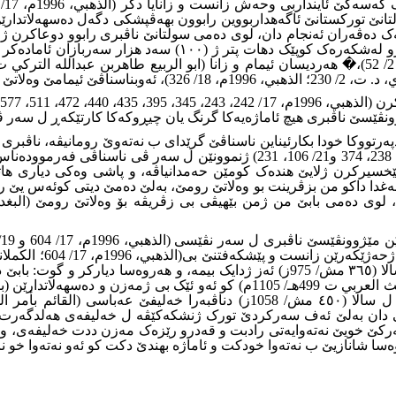
ەفتنا سولتانێ تورکستانێ ئاگەهداربووین رابوون بهەڤپشکى دگەل دەسهەل
ار لگەلەک دەڤەران ئەنجام دان، لوى دەمى سولتانێ ناڤبرى رابوو دوعا
پشتى ساخبوونا وى رابوو بانگەوازیەک بەلافکرو داخازا هاریکار
ێخسیرکرن ژلایێ هندەک کومێن حەمدانیاڤە، و پاشى وەکى دیارى ها
 بەغدا داکو من بزڤرینت بو وەلاتێ رومێ، بەلێ دەمێ دیتى کوئەس یێ
 ناڤبرى دەسهەلات لدەڤەرێن
 دان بەلێ ئەف سەرکردێ تورک ژنشکەکێڤە ل خەلیفەى هەلدگەرت و 
خویێ نەتەوایەتى رادبت و قەدرو رێزەک مەزن ددت خەلیفەى، و هەت
ەسا شانازیێ ب نەتەوا خودکت و ئاماژه بهندێ دکت کو ئەو نەتەوا خ