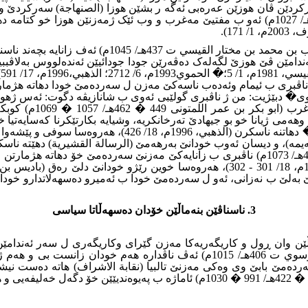
زاناو ژبەرکەڕ (ابو عبد الرحمن عبد الرحيم بن احمد الكتامي ت 418هـ/ 1027م) ئەو ب مفتیێ مەغر
.
��� زاناو قورئان خوینێ بناڤ و دەنگ (ابو محمد مكي ب
امێن ڤێ هوزێ لگەلەک دەڤەرێن جودا جودائیێن ئەندەلووس بەلاڤببین
ب
بد الله بن يوسف بن محمد بن حيويه السنبسي ت 438هـ/ 1056م) ناڤبرى ب ئیمام وئەدەب ناسەکێ مەز
1971م، 3/ 47؛ الذهب
وهەمى ژیانا خو بو جیهادێ تەرخانکریە، وشیایە بکارتێکرنا کەسایەتیا
ژهوزا (جەدالە) کارێن مەزن دبیاڤێ جیهادێدا بکن وبناڤێ (ال
شێخێ مەزن (ابو محمد عبد الحق بن محمد بن هارون السهمي ت 466هـ/ 1073م) ناڤبرى ب زانایەک
3. ناسناڤێن بنەماڵێن خۆدان دەسهەڵاتا سیاسى
 وان ڕول و کاریگەریەکا مەزن گێراى وکاریگەرى ل سەر ئەندامێن خێزا