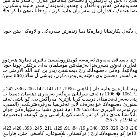
ێنجێ دا باس ل کارتێکرن و ناسناڤێ بنەمالێن مەزن ل سەر ئەندامێن
ەسایەتیەکێ کەڤن و ناڤداڕ و چەندین نموونە ل سەر هاتینە باسکرن ،
ەتا هندەک ناڤداڕان ل سەر وان هاتیە کرن ، ودخاڵا نەهێ دا کو خالا
 دگەل بکارئینانا ژمارەکا دییا ژێدەرێن سەرەکى و لاوەکى ییێن جودا
وان ژى ناسناڤێ نەتەوێ ئەرمەنە کومێژوونڤیسێ ناڤبرى دماوێ هەردوو
الذهبي، 1996م، 17/ 640 و 19/ 81، 507 و 20/ 48، 50، 397، 402 و 21/ 72)، ژ ناسناڤێن وان ناڤداڕان ئەوێن دبنەڕەتدا نەژملەتێن موسلمان بەلێ برێکێن جودا جودا
ەلاتێدا، وەکى دەسهەڵاتدارێ دیمەشقێ (بدر بن عبد الله الأرمني ت
488هـ/ 1095م) کو دبنەرەتدا کەسەکە رەگەزێ وى دزڤرت بو نەتەوێ ئەرمەنى ژلایێ (جمال الملك بن عمار الطرابلسي ت ؟) دهێتە کرین و هەر لسەر دەستێ وى دهێتە پەروەردەکرن، وپاشى ل سالا (٤٥٥ مش/
هەروەسا ئێک ژووان ناسناڤێن دییێن نەتەوەى ئەوێن هاتینە بکارئینان دچارچوڤێ چەرخێن (5 و 6 مش / 11 و 12 ز) ناسناڤێ نەتەوەى یێ بەربەریە ئاماژە پێ هاتیە دان (الذهبي، 1996، 17/ 141، 142، 206، 336، 545 و
18/ 425، 597 و 19/ 252، 539 و 20/124 و 21/ 73)، نموونە ل سەر ڤێ چەندێ سولتان� (ابو يعقوب يوسف بن تاشفين البربري 453 � 500هـ/ 1061 � 1106م) ئەف سولتانێ برەگەز بەربەرى دهەمان دەمدا ب
خویێێ بەبەر ئەنجامدای درست کرنا باژێرێ مەراکش بى، کو پاشى ئەف
ورێ دەسهەلاتا خۆ بەرەف لایێ ئەفریقیا بەرفرەهتربکت، (الذهبي،
1996م، 19/ 252؛ العينيي، 2010م، 2/ 25، 26؛الضبي،1967م،42)، هەروەسا شێخ و ئیمام و زاهدێ بناڤ و دەنگ (ابو عبد الله محمد بن عبد الله بن تومرت البربري ت524هـ/ 1129م)، ئەوى دشیا ب شێوازەکێ جوان
 بانگەشا هندێ دکر کۆ ئەو کەسەکێ پاراستی وبێ گونەهە (معصوم)،
.
دیسان ژناسناڤێن نەتەوێن هاتینە بکارئینان ناسناڤێ نەتەوێ تۆرکە (الذهبي، 1996م، 17/ 278، 375، 483، 484، 496، 511 و 18/ ٥٧، ١٣٢، 217، 242، 243، 326، 336، 348 و 19/ 84، 91، 129، 211، 245، 393، 420، 423،
506، 516، 558، 575 و 20/ 189، 362، 521، 531 و 21/ ٤٦، 54، 237، 267)، ژووانا سولتانێ تورک (طغان خان التركي 403 - 408هـ/ 1012 - 1017م) کو دەسهەلاتدارێ ( تركستان، بلاسوغان، كاشغر، ختن، فاراب)