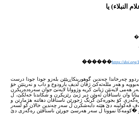
�
������
https://doi.org
مارتن، دئەڤان هەردوو چەرخاندا چەندین گوهورینکاڕیێێن بلەزو جودا جودا درست
هەبوویە و هەر مللەتەکێ ژڤان لدیف بارودوخ و داب و نەریتێن خۆ
ل سەر هەمى لایەنێن ژیانێ کریە وژووانا لایەنێ جوان سەرەدەریکرن
ینانا وان ناسناڤان ئەوێن دیر ژبێ رێزیکرن و شکاندنا خەلکێ، ل
 ڕەگەزى کۆ بجورەکێ گرنگ ژجورێن ناسناڤان دهاتنە هژمارتن و
وزایەتى، بنەماڵەیی) نە، ئەف ڤەکولینە دێ هێتە دابەشکرن ل سەر چەندین خالان کو لسەر
 �کومەکا نموونا ل سەر هەرسێ جورێن ناسناڤێن رەگەزى دێ