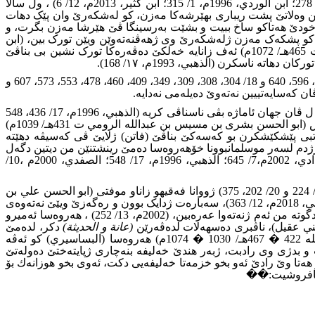
وزووربەیا خەلکێ ڤان دەڤەران تورک نشین بین، ئەف سولتانێ تورک کەسەکێ ئاینداربى وحەش زانست و زانایا دکر (الذهبي، 1996م، 17/ 278؛ ابن الوردي، 1996م، 1/ 315؛ ابن كثير، 2013م، 12/ 6) ، ول سالا
اتدارێن وەلاتێ پشت ریبارى بهێرشەکا مەزن، کو لەشکەرێ وان پێک دهات
کرن ژخودێ هەتاکو ساخ ببیت و بشێت بەرسینگا ڤێ هێرشا مەزن بگرت، و
ییێ کرو لەشکەرەک کوپێک دهات پتر ژ (١٠٠) سەد هزار سەربازان ئامادەکر کو پشکەک مەزن ژلەشکەرێ وى ژهەڤنەتەوێن ویێن تورک بین، (ابن
الاثير، 1997م، 7/ 642؛ ابن العبري، 1992م، 1/ 179؛ النويري، 1423هـ، 2/ 52)،� هەردیسان ئیمام و زانا (ابو الربيع طاهربن عبدالله التركي ت 465هـ/ 1072م) ئەف زانایە خەلکێ دەڤەرەکا تورک نشین بى بناڤێ
.
هەروەسا ژووان ناڤدارێن برەگەز دەیلەمى و بڤى ناسناڤى هاتینە ناسکرن (الذهبي، 1996م، 17/ 242، 243، 345، 395، 435، 440، 472، 511، 577، 596، 640 و 18/ 304، 308، 309، 349، 409، 460، 478، 553، 573، 607 و
.
���� ژناسناڤێن دى ییێێن نەتەوەى ئەوێن مێژوونڤیس (الذهبي) دپەرتووکا خودا بکارئیناین ناسناڤێ گرێداى ب نەتەوێ رومانیڤە، ناڤبرى ل ڤان جهان ئاماژە بڤى ناسناڤى کریە (الذهبي، 1996م، 17/ 436، 548
و 18/ 533 و 19/ 248، 298، 434، و20/ 27، 39، 40، 165، 179، 203، 237، 238، 374 و21/ 106، 231) ژنموونێن ل سەر ڤى ناسناڤى فەرموودەناس (ابو الحسن بشرى بن مسيس بن عبدالله الرومي ت 431هـ/ 1039م)
تبى پێشکێشکرن بو کەسەکێ بناڤێ (فاتن) ژلایێ ڤى کەسیڤە دهێتە
 رژدم لسەر موسلمانبوونا خۆهەروەسا دەمێ رینشتنێن من دیتین دگەل
شێخ و زەلامێن ئاینى، ودیتى ئەس مژیلى دیفچونا خواندنا زانستا مە، لوى دەمى بابێ من ژمن بێهیڤی بى زڤریڤە بۆ وەلاتێ رومێ (البغدادي، 2002م،7/ 645؛ الذهبي، 1996م، 17/ 548؛ الصفدي، 2000م ،10/
����� ناسناڤێ نەتەوەى یێ عەرەبى ئێک ژووان ناسناڤانە ئەوێن مێژوونڤێسێ ناڤبرى ل سەر نڤێسى (الذهبي، 1996م، 17/ 604 و 19/ 224 و 20/ 202، 375) ژووانا فەقیهو زاناو موفتى (ابو الحسن علي بن
ابراهيم بن نصرويه بن سختام بن هرثمة العربي ت 441هـ/ 1049م) ئەو ژحەژێکەرێن زانست و پێشکەفتنێ بى(الذهبي، 1996م، 17/ 604؛ الكملاني، 2018م، 12/ 363)، سەبارەت ژدایک بوون و رەگەزێ ویێێ نەتەوەى
(الخطيب) دبێژیت : من پرسیار ژێکر ئەوى بەرسڤا من داو گوت: ل سالا (٣٦٥ مش/ 975ز) ئەز ژدایک بیمە، و هەروەسا دیارکر و گوت: بابێ دگوتە من ئەم ژنەتەوا عەرەبین، (2002م، 13/ 252) ، هەروەسا ئەمیرو
(عانة و الحديثة)
دکر، لدەمێ
درست بینا فتنا (أرسلان بن عبد الله البساسيري ت 451هـ/ 1059م) ل سالا (٤٥٠ مش/ 1058ز) دناڤبەرا خەلیفێ عەباسى (القائم بأمر الله 422 � 467هـ/ 1030 � 1074م) هەروەسا (البساسيري) کو ئەڤە
بدژى وى رادبت، ژبەر هندێ خەلیفە بنەچارى ژپایتەختێ دەولەتێ
ا وێ رادێ ئەو بخو خزمەتا خەلیفەیى دکت، ئەوى بخو هوزانەك بۆ
و نافروشیت:��