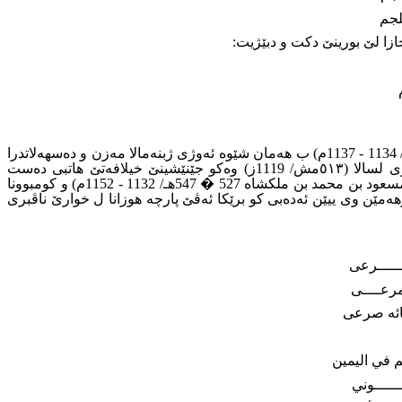
جم
:
(الذهبي، 1996م، 19/ 563 ، 564)، هەروەسا خەلیفە (الراشد بالله ابو جعفر منصور بن المسترشد بالله الفضل بن احمد العباسي 529 � 532هـ/ 1134 - 1137م) ب هەمان شێوە ئەوژى ژبنەمالا مەزن و دەسهەلاتدرا
عەباسیانە، و بابێ ویژى دسەردەمێ خودا خەلیفێ موسلمانابى، وپشتى هاتیە کوشتن کورێ وى ل جهێ وى دەسهەڵات وەڕگرت، ناڤبرى لسالا (٥١٣مش/ 1119ز) وەکو جێنێشینێ خیلافەتێ هاتبی دەست
نیشانکرن، ئەو دهەمان دەمدا ئەدیب و هوزانڤان بویە، بەلێ ماوێ دەسهەلاتا وى یاکورت بى، و پشتى دەڕکەفتنا وى ژبەغدا وهاتنا سولتان (مسعود بن محمد بن ملكشاه 527 � 547هـ/ 1132 - 1152م) و کومبوونا
ێن وى ییێن ئەدەبى کو برێکا ئەڤێ پارچە هوزانا ل خوارێ ناڤبرى
ــــرعى
رعــــى
ائه صرعى
 في اليمين
ــــوني