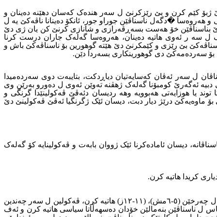
دێ ژبۆ کێم کرن و بێ رێزکرنێ ل سەر هندەک کەسان دهێنە دەینان و
هەروەسا �دگەل ناسناڤێن جوراو جور، ئانکۆ دەینانا ناڤەکێ یە ل
 دێ بناسناڤێن خۆ هەست بسەڕڤەرازى و شانازى کرنێ کن یان ژى دێ
ڤ ل سە ر ئەوى هاتیە دەینان، هەروەسا گەلەک جاران درست کرنا
سناڤەکێ بێ رێزى و کێمکرنێ دێ هێتە گوهورین بۆ ناسناڤەکێ باش و
ێ بۆ سەردەمەکێ دى گوهورینکارى بسەردا دێن.
ناسناڤان ل سەر ئەڤان کەسایەتیان دیاڕدکت، بتایبەت دوى سەردەمیدا
ى دبیە ئەگەرێ کومبۆنا گەلەک ژهڤنە تەوێن ئەوى ل دەورو بەرێن وى
وند یا هوزایەتى هەبوویە وهە ردیسان دئەڤێ ڤەکولینێدا گرنگى و
وى بۆ ماوەیەکێ درێژ دیار دبت، دیسان ئێک ژگرنگیا ئەڤێ ڤەکولینێ دێ
سناڤانە، دیسان ئامادەکرنا ئێک ژووان بابەت و ڤەکولینایە کۆ گەلەک
ارى کریدا هاتیە کرن.
ئەف ڤەکولینە جورەک ژجورێن ناسناڤان بخۆڤە دگریت کۆ ئەوژى ناسناڤێن رەگەزینە، هەردیسان دڤەکولینێدا باس ل ئەڤى جورێ ناسناڤان ل چەرخێن (٥-٦مش)، (١١-١٢ز) هاتیە کرن، ڤەکولین ل سەر چەندین
 باس ل ناسناڤێن بنەمالێن خۆدان دەسهەڵاتا سیاسى هاتیە کرن و ئەف