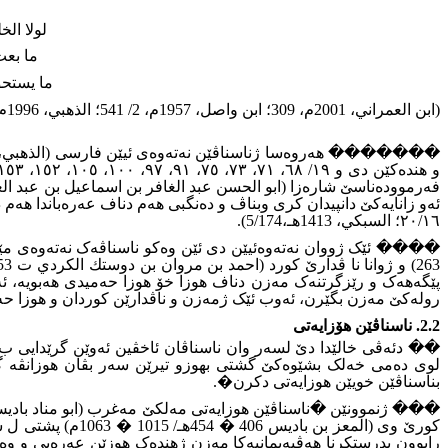
لولا ال
ما بع
ما يستح
(ابن العمراني، 2001م، 309؛ ابن واصل، 1957م، 2/ 541؛ الذهبي، 1996م، 19/ 224).
٢٠/١٦؛ السبكي، 1413هـ،5/174)
.
پێگەهەک و رێزگرتنەک مەزن دناف هوزا خۆ هوزا حەمیدى هەبویە، ئە
رولەکێ مەزن بگێرن، ئەوب ئێک ژمەزن و ناڤدارێن کوردان و هوزا حەمیدى دهاتە ه
2.2. ناسناڤێن هۆزایەتى
�� دئەڤى خالێدا دێ لسەر وان ناسناڤان ئاخڤین ئەوێن گرێدایى ب ه
لوى دەمى خەلک بشێوەکێ گشتى بهوزو تیرێن سەر بڤان هوزانڤە گرێد
بناسناڤێن خویێن هوزایەتى دکرن
.�
رابوون بدرستکرنا هەڤپەیمانیەکا مەزن ژهندەک هوزێن عەرەبى و وەسا