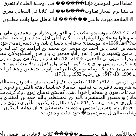
عطفا امير المؤمنين فإننا������ في دوحــة العلياء لا نتفرق
ما بيننا يوم الفخار تفـاوت������ ابدا كلانا في المعالي معرق
الا الخلافة ميزتك فاننـي������ انا عاطل منها وانت مطــوق
ەباسێ مامێ پێغمبەرى (س)، ئەو زاناو فەقهزان و زاهدو راستگووەکێ
کەسانێن بیدعەچى، ئەو لدەف خەلکێ و دەسهەلاتدارا کەسەک
تە کرن، وپاشى بووى هاتە گوتن کوئەو وان کەل و پەلا ببت ئەوێن خە
ەیى بۆ خۆ راکە وەکە توبەرک (للبركة) رابو ب شیشتن و هشکرنا جل 
.
���� ئیمام (ابوطالب نور الهدى الحسين بن محمد بن علي بن حسن الزينبي ت 12
گرت، هەروەسا ناڤبرى ب فەقیهێ بنەمالا عەباسیا دهاتە نافکرن و ئەو
ژبنەماڵا مەزن و دەسهەڵاتدارا عەباسیابى، ئەو ل سەردەمێ دەسه
رو خودان بەر هەمێن ئەدەبى و دەست نڤێسەکێ جوان دهاتە ناسکرن، وژ
رەوشا بنەماڵێ ل سەردەمێ� خۆدا دکت و دبێژیت
:
عجبا للأسد إن ظفرت بـــــــها����� كلاب الاعادي من فصيح وأ