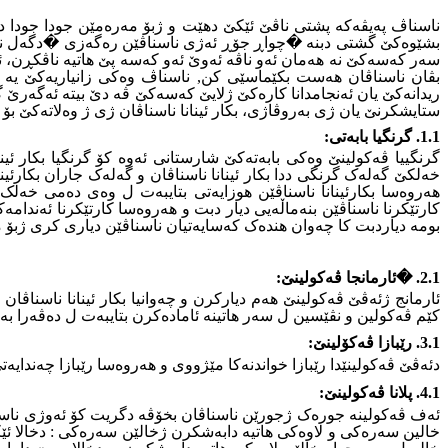
ناسناڤ پەیڤەکە پشتى ناڤێ ئێکێ دهێت و ژبۆ مەرەمێن جودا جودا ده
بشێوەکێ گشتى دبنە �چواڕ جۆڕ ئەژى ناسناڤێن رەگەزى �دگەل ناسنا
سەر کەسەکێ نە هەمان ئەو ناڤە ئەوێ ئەو کەسە پێ هاتیە ناڤکڕن، 
بڤان ناسناڤان هەست بکێماسێى کن, ناسناڤ وەکى زانیاریەکێ یە 
ریدانەکێ یان ئەنجامدانا کارەکێ ژلایێ کەسەکێ ڤە دێ بیتە ئەگەرێ
ستایشکرنێ یان ژى بەروڤاژى، بکار ئینانا ناسناڤان ژى ژ وەلاتەکێ
1.1. گرنگیا بابەتى:
گرنگییا ڤەکولینێ وەکى بابەتەکێ شارستانى ئەوە کۆ گرنگیا بکار ئین
خەلکێ گەلەک گرنگى ددا بکار ئینانا ناسناڤان و گەلەک جاران بکارئ
هەروەسا بکارئینانا ناسناڤێن هوزایەتى بتایبەت ل وەى دەمى خەلک
کارتێکرنا ناسناڤێن بنەماڵەیی دیار دبت و هەروەسا کارتێکرنا ئەندامە
بومە دیاردبت کا چەوان هندەک کەسایەتیان ناسناڤێن دیارى کرى ژبۆ مەر
2.1. �ئارمانجا ڤەکولینێ:
ئارمانج ژئەڤێ ڤەکولینێ هەم دیارکرن و چەوانیا بکار ئینانا ناسناڤا
کێم ڤەکولین و نڤێسین ل سەر هاتینە ئامادەکرن بتایبەت ل دەڤەرا بە
3.1. رێبازا ڤەکۆلینێ:
دئەڤێ ڤەکولینێدا رێبازا خواندنەکا مێژووى و هەروەسا رێبازا چەندایە
4.1. پلانا ڤەکولینێ:
خالین سەرەکى و لاوەکى هاتیە دابەشکرن ژخالێن سەرەکى : دخالا ئێکێ