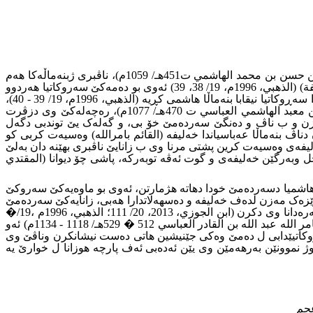
(الثعالبي، 1983م، 3/ 163، 164؛ الخطيب ، 2/ 246، 247؛ الذهبي، 1996م، 17/ 285) ، موسنیدو نەقیب (ابو الفوارس طراد بن محمد بن علي بن حسن بن محمد الهاشمي ت451هـ/ 1059م)، ناڤبرى ژبنەماڵەکا هەم
خودان دەسهەلات هەم خودان زانست بین، (قال الذهبي: ساد الدهر رتبة وعلوا وفضلا ورايا وشهامة، ... كان اعلى اهل بغداد منزلة عند الخليفة) (الذهبي، 1996م، 19/ 38، 39) ئەوى بو دەمەکێ سەروکاتیا هەردوو
نیقابێن بەسرا وپاشى بەغدا کریە، دیسان برایێێ وى (ابو نصر الزينبي ت479هـ/ 1086م)، موسنیدێ بەغدابى، دیسان بابێ وى دسەردەمێ خۆدا سەڕوکاتیا نیقابا بنەماڵا هاشمى کڕیە (الذهبي، 1996م، 19/ 39 - 40)،
هەروەسا ئیمام و شێخ (ابو جعفر عبد الخاق بن عيسى بن احمد بن محمد بن عيسى بن احمد بن موسى بن محمد بن ابراهيم بن عبدالله بن معبد الهاشمي العباسي ت 470هـ/ 1077م)، رەچەلەکێ وى دزڤرت
 مەزن و ب ناڤ و دەنگێ سەردەمێ خۆ بى، و گەلەک یێ توندبى دگەل
ێ جهێ رەزامەندیێی بى (الذهبي، 1996م، 18/ 546)، ژبەر پێگەهێ وییێ مەزن دناڤ بنەماڵا عەباسیاندا خەلیفە (القائم بامرالله) وەسیەت کربى کو
لیفەى وەسیەت کرین پشتى مرنا وى ب زانایێ ناڤبرى بهێنە دان بەلێ
وبەرگێن خەلیفەى و گوت ئەڤە توبەرکە، پاشى چۆ دیوانا (المقتدي
5هـ/ 1118م) ئەو ب ئێک ژکەسایەتیێن ناڤدارێن بنەماڵا هاشمیا دسەردەمێ خودا دهاتە هژمارتن، ئەوى بو ماوەیەکێ سەروکێ
ى رێزەک مەزن لدەف خەلیفە و دەسهەلاتدارا هەبى، زانایەکێ سەردەمێ
وى دبێژیت : ناڤبرى زاناترین و بلنترین کەسە ژبنەمالا هاشمیا من لدەمێ ئامادەبون و سەفەرا خودا دیتى، کەسێن نەساخ ژبوو دوعاکرنێ سەرەدانا وى دکرن (ابن الجوزي، 2013، 20/ 111؛ الذهبي، 1996م ،19/�
354 ، 355؛ تقي الدين الفاسي، 1998م، 3/ 427)، دیسان خەلیفێ موسلمانا (ابو منصور المستشرد بالله بن المستظهر بالله احمد بن المقتدي بامر الله عبد الله بن القادر العباسي 512 � 529هـ/ 1118 - 1134م) ئەو
ەلاتا باپیرێ خوە دا ل سالا (٤٦٨مش/ 1075ز) ژدایک بیە، ناڤبرى دژیێێ زاروکاتیێدابى ل دەمێ وەکى جێنیشین هاتى دەست نیشانکرن وناڤێ وى
 نموونێن بەرهەمێن وى یێن ئەدەبى ئەف پارچە هوزانا ل خوارێ یە
عجم