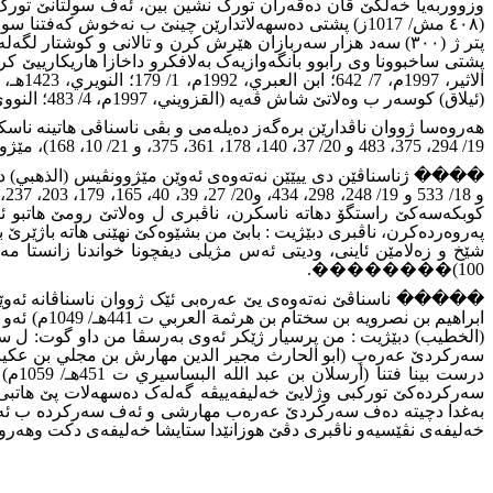
(٤٠٨ مش/ 1017ز) پشتى دەسهەلاتدارێن چینێ ب نەخوش ک
پتر ژ (٣٠٠) سەد هزار سەربازان هێرش کرن و تالانى و کوشت
(ئیلاق) کوسەر ب وەلاتێ شاش ڤەیە (القزويني، 1997م، 4/ 483؛ النووي، د. ت، 2/ 230؛ الذهبي، 1996م، 18/ 326)، ئەوبناسناڤێ ئیمامێ وەلاتێ تورکان دهاتە ناسکرن (الذهبي، 1993م، ١٧/ 168)
19/ 294، 375، 483 و 20/ 37، 140، 178، 361، 375، و 21/ 10، 168)، مێژوونڤێسێ ناڤبرى هیچ ئاماژەیەکا گرنگ یان چیڕوکەکا کارتێکەڕ ل سەر ڤان کەسایەتییین نەتەوێ دەیلەمى نەدایە
کوبکەسەکێ راستگۆ دهاتە ناسکرن، ناڤبرى ل وەلاتێ رومێ هاتبو ئ
پەروەردەکرن، ناڤبرى دبێژیت : بابێ من بشێوەکێ نهێنى هاتە باژێرێ
.��������
100)
سەرکردێ عەرەب (ابو الحارث مجير الدين مهارش بن مجلي بن عكيث العربي ت 499هـ/ 1105م) کو ئەو ئێک بى ژمەزن و دەسهەلاتدارێن (بني عقيل)،
سەرکردەکێ تورکبى وژلایێ خەلیفەییڤە گەلەک دەسهەلات پێ هاتبى
بەغدا دچیتە دەف سەرکردێ عەرەب مهارشى و ئەف سەرکردە ب ئەرکێ 
خەلیفەى نڤێسیەو ناڤبرى دڤێ هوزانێدا ستایشا خەلیفەى دکت وهەرو