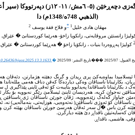
 ١١- ١٢ز) دپەرتووکا (سير أعلام النبلاء) یا
(الذهبي 748ه/1348م) دا
*
2
1
مهڤان
هادى خلیل
و فلاح فقة يوسف
لیژا زانستێن مروڤایەتى، زانکویا زاخۆ- هەرێما کوردستانێ � عێراق
.
کولیژا پەڕوەردا بنیات ، زانکۆیا زاخۆ � هەڕێما کوردستانێ � عێراق.
/
/
يخ القبول:
07
2025
���
تاريخ النشر:
09
2025
�
/10.26436/hjuoz.2025.13.3.1633
(٥- ٦مش/١١- ١٢ز) دمێژووا دەولەتا ئیسلامیدا بماوەیەکێ پرى ریدان و گرنگ دهێتە هژ
یان، بکارئینانا ناسناڤان وەکى دیاردەکا کەڤن دناڤ هەمى مللەتاندا 
ەک د بکارئینانا ناسناڤاندا پەیدابوو بتایبەت کۆ ئەڤى ئاینى پێداگیرى 
ناڤێن نەجوان کریە، هەردیسان ئاینێ ئیسلامێ رێگر نەبوویە بۆ بکار ئ
ەمێن جیاواز گەلەک زێدەبوویە، ژڤان جورێن ناسناڤان ژى ناسناڤێن
شتى ناسناڤێن رەگەزینە دهێنە دابەشکرن بۆ(٣) جورێن ناسناڤان کۆ ئەوژى ناسناڤێن( نەتەوەیی، ه
ێتە کرن باس �ل سەر ئەڤان هەرسێ جورێن ناسناڤان بهێتە کرن و
ڤان کەسایەتیێن ناڤداڕ دێ هێتە دیارکرن.
ۆقى، هاشمى، ناڤداڕ.