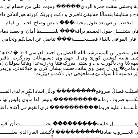
بة وحشي سقت حمزة الردى����� وموت علي من حسام ابن مل
ليخضب ربعي بعد طول محيله��� بابيض وضاح الجبيـــن امام
ان يشتــــل طول العمـيم برأفة��� بلفــــــــظ أمان او بعقـد ذمام
فان القوافي بالثناء فصــيحــــــة��� تناضل عن انسابكم وتحامي
 و مامێ� وى ل جهێ وى هاتە دەست نیشان کرن بو خیلافەتێ، وژبەرهەم
ێر دەسهەڵاتا سوڵتانێ سەڵجۆقى دیار دکت و دبێژیت
:
 استنَّت فصالُ صروفهِ�������� وذلَل اساد الكرام لذي القـــــ
تشكــــو صروف زمانه��������� وليس لها مأْوى وليس لها م
لا تأســـف عليه فربما���������� ترى القوم في أكناف أفن
ه وهــــــــــــــل خليفة��������� يحنــــــــــــــــث أن أقسم
ّ في الحـــروب صادقا��������� لأَكشف العار الذي يعلــــــــــ