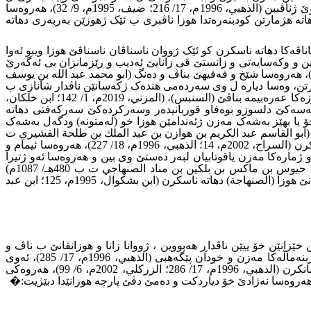
هوزا ناڤبرى بهێتە گرتن، دەسهەلاتدارێن فاتمیا سوزێن مەزن دانە سەرکردێن ڤان هوزێن عەرەبى ئەگە ر بشێن هوزا (الصنهاجة) سەرکردێ وێ ژناڤببن (الذهبي، 1996م، 17/ 216؛ ضيف، 1995م، 9/ 32)، هەروەسا
ب و وب ئێک ژمەزنێن هوزا خو کتامە دهاتە هژمارتن کودبنەرەتدا هوزا ناڤبرى ب ئێک ژهوزێن بەربەرى دهاتە
ن ابي طالب بن محمد بن مختار القيسي ت 437هـ/ 1045م) ئەف زانایە بچەند ناسناناڤەکا دهاتە ناسکرن کو ئێک ژووان ناسناڤان ناسناڤێ هوزا ویبو ئەوا
 و وکەسایەتى و زانستێ ڤى زانایێ ئەدیب و رێزمانزان بى ئەگەرێ
ناڤ و دەنگبوونا وى لناف هوزو هەروەسا لدەڤەرا ویدا (ابي طالب القيسي، 1981م، 1/ 5؛� الحموي1993م، 6/ 2712؛ الذهبي،1996م، 17/ 591)، هەروەسا شێخ و فەقیهێ بناڤ و دەنگ (ابو محمد عبد الله بن يوسف
ن ل سەردەمێ خودا دهاتە هژمارتن، وەسا دیارە ل وى سەردەمى هندەک ژکەسانێن ناڤدار شانازى ب
هوزوو تیرێن خۆ دکرن، ل سەر ڤێ چەندێ کەسایەتیەکێ سەردەمێ وى� دبێژیت: من ژ ناڤبرى گولێبى ئەوى ب شانازیڤە دگوت: ئەس ژهوزەکا عەرەبیمە بناڤێ (السنبس)، (المزني، 2019م، 1/ 142؛ ابن خلكان،
ي، 1996م، 17/ 617، 618)، هەروەسا مەلکێ مەغرب (ابو بكر بن عمر اللمتونی 449 � 462هـ/ 1057 � 1069م) کوبکەسەکێ دلسوزو بوەفاو قوربانیدەر وسەرکردەکێ سەرکەفتى دهاتە
 خۆ یا بهێز بەشەک مەزن ژئەندامێن هوزا خو (لەمتونە) ودگەل بەشەک
مرابطين)� دهاتنە ناسکرن (الذهبي، 1996م، 18/ 426)، هەروەسا سوفى و پێشەوا (ابو القاسم عبد الكريم بن هوازن بن عبد الملك بن طلحة القشيري ت
465هـ/ 1072م) کو بابێ وى ژهوزا (قوشەیرە)، و دەیکا وى ژهوزا (سولەيمە)، و دیسان ئەوب خودانێ بەرهەمێ (الرسالة القشيرية) دهێتە ناسکرن (السراج، 2002م، 14؛ الذهبي، 1996م، 18/ 227)، هەروەسا ئیمام و
ێ مەزنێ سەردەمێ خۆ دهاتە هژمارتن و ژمارەکا مەزن یاقوتابیان لبەر دەستێ وى بین و هەروەسا ئەو ژتیرا
سەهمە ژهوزا قورەیش (القاضي عياض، 1983م، 8/ 71؛ الذهبي، 1996م، 18/ 301 - 302)، هەروەسا خوین رێژو خودانێ دلێ رەق (باديس بن حيوس بن ماكس بن بلكين بن مناد الصنهاجي ت ب 480هـ/ 1087م)
ناڤداربى برەفتارێن خو یێن زڤرو رەق هەردیسان بجهیئنانا دادپەروەریێ بەلێ ب نەزانى، ئەو ل سەردەمێ خودا ب ئەمیرو دەسهەلاتدارو خودانێ هوزا (الصنهاجة) دهاتە ناسکرن (ابن بشكوال، 1995م، 125؛ ابن عبد
نێن خۆ ییێن ناڤداڕ هەبووین ، ژووانا زانا و هوزانڤانێ ب ناڤ و
دەنگ (ابو الحسن محمد بن الطاهر ابي احمد الحسين بن موسى الموسوي ت 406هـ/ 1015م) ئەڤ ناڤدارە هەم خودان زانست بى و هەم ژبنەماڵەکا مەزن و خودان پێگەهبى (الذهبي، 1996م، 17/ 285)، ئەوى
گوهدانا بابێ خو و مامێن خۆ دکر (ابن الجوزي،1992م، 10/ 119) ل سەردەمێ بابێ وى وەکى مەزنێ تالبیا (نقابة الاشراف) هاتە دەست نیشانکرن (الذهبي، 1996م، 17/ 286؛ الزركلي، 2002م، 6/ 99)، هەروەکى
�
: