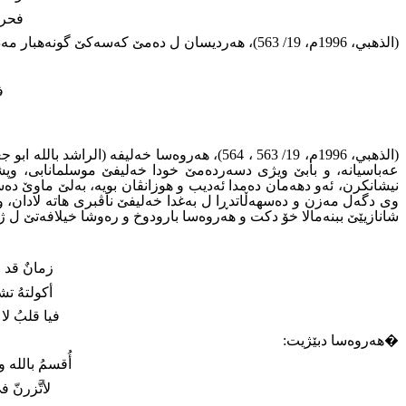
فحر
(الذهبي، 1996م، 19/ 563)، هەردیسان ل دەمێ کەسەکێ گونەهبار مەدح و ستایشا بنەماڵا خەلیفێ ناڤبرى و دکت و برێکا کورتە هوزانەکێ داخازا لێ بورینێ دکت و دبێژیت
ف
وى دگەل مەزن و دەسهەڵاتدڕا ل بەغدا خەلیفێ ناڤبرى هاتە لادان،
شانازیێێ ببنەمالا خۆ دکت و هەروەسا بارودوخ و رەوشا خیلافەتێ ل ژ
زمانٌ قد
أكولتهُ 
فيا قلبُ 
�
هەروەسا دبێژیت
:
أُقسمُ بالل
لأتَّزرن