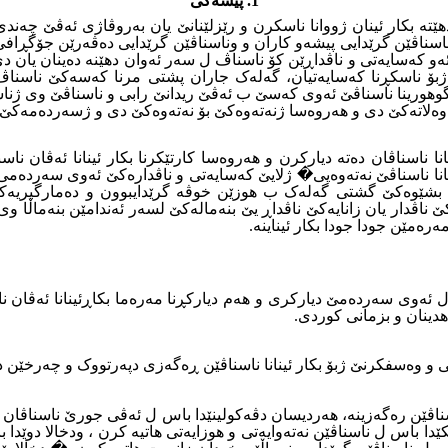
1. پێشەکى
ێتە بکار ئینان ژووانا ناسکرن و رێزلێنانێ یان بەروڤاژى ئەڤێ چەن
ڤێن گرێدایی پیشەو کاران و وناسناڤێن گرێدایى دەڤەرێن جۆگڕافى و 
ئەو کەسایەتى و ناڤداڕێن کۆ ناسناڤ ل سەر ئەوان دهێنە دەینان یان
ژبۆ ناسکڕنا کەسایەتیان، گەلەک جاران پشتى مرنا کەسەکێ ناسنا
 گوهورینا ناسناڤێ ئەوى کەسێ ب ئەڤێ ریدانێ رابى و ناسناڤێ وى ژنا
 بۆ وەلاتەکێ دى و هەروەسا ژنەتەوەکێ بۆ نەتەوەکێ دى و ژسەردەمەک
انا ناسناڤان دەتە دیارکرن و هەروەسا کارتێکرنا بکار ئینانا ئەڤان 
ینانا ناسناڤێ نەتەوەیی� ژلایێ کەسایەتى و ناڤدارەکێ ئەوى سەردەم
 بشێوەکێ گشتى گەلەک ب هوزێن خوڤە گرێدایبوون و دەمارگیریەکا ت
کێ ناڤدار یان زانایەکێ ناڤداڕ یێ بنەمالەکێ لسەر ئەندامێن بنەماڵا 
ەمێن جودا جودا بکار ئیناینە.
ن ل ئەوى سەردەمێ دیارکرى و هەم دیارکڕنا مەرەما بکاڕئینانا ئەڤان نا
هدینان و بزمانی کوردى.
تى و وەسفکرنێ ژبۆ بکار ئینانا ناسناڤێن ڕەگەزى دپەرتووک و چەرخێن دی
دا باس ل ناسناڤێن نەتەوایەتى و هوزایەتى هاتیە کرن ، ودخالا دوێدا