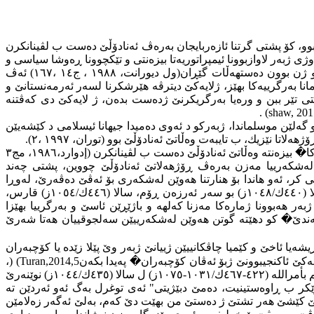
، كۆ پشتی گرتنا ئازەربایجان بەرەڤ ئەنادۆڵێ دەست ب لڤینانكرن
وژی ژبەر لاوازبوونا ئیمپراتوریەتا بیزەنتی و تێكچوونا ڕەوشا سیاسی و
نەجێگیرییا كورسیكا ئیمپڕاتۆریەتی، ب تایبەتی د ناڤبەرا سالێن (٤١٦-٤٦٠ك/١٠٢٥-١٠٦٧ز)، د ئەڤی ماوەیدا (١٠) ئیمپڕاتۆران كو د ناڤدا دوو ژن بوون دەستهەڵات گێڕان(ول دیورانت، ١٩٨٨ ، ج١٤ ،١٦٧) ئەڤ
انا بەرگرییەكا بهێز، ژلایەكێ دیترڤە هێرشكرنا لسەر ئەرمەنستانێ و
نتی تێر ببن و ورەیا بەرگریكرنێ ژدەست بدەن، ژ لایەكێ دی كەڤتنە
. (shaw, 201
 گەلێن موسلماندا، ژبەركو د ئەوی دەمیدا جیهانا ئیسلامی د كێشەیێن
نێزیك، ب تایبەت وەڵاتێ ئەنادۆڵێ بوو (توران، ١٩٩٧ ،٢).
ا
�
بیزەنتە وەڵاتێ ئەنادۆڵێ دەست ب لڤینانكرن (إدوارد،١٩٨٦، مج٣
ییا هەوەكا لەشكەرییا مەزن بەرەڤ ڕۆژهەلاتێ ئەنادۆڵێ چووین، پشتی چەند
 كر، ئەو هاندا بۆ هنارتنا هەوێن لەشكەری بۆ ئەڤێ دەڤەرێ، لەوڕا
، و چەند هەوێن دییێن لەشكەری بو سەر ئەنادۆڵێ دەستپێكرن، وەكو سالا (٤٤٠ك/١٠٤٨ز) بو سەر ئەرزەن ڕۆم، سالا (٤٤٦ك/١٠٥٤ز) قارس،
نادۆڵێ، ئەوژی ژبەر هەبوونا ژمارەكا مەزنا كەلهە و باژێڕێن ئاسێ و بەرگرییا بهێزا
�
كو دهێتە گوتن هەوێن لەشكەرییێن سەلجوقییان هەتا شەرێ
یا ئاخێ و كێمیا چاڤكانییێن ژییانێ ژبەر وێ پێلا زێدە یا كۆچبەران
ەكێ ئاكنجیبوونێ ژبۆ ئەڤان كۆچبەران
�
پەیدا بكەن
(Turan,2014,5
)
،
ژلایەكێ دیتر گازندەیێن ژ گەلەك دەڤەرێن موسلمانان ژ ڕەفتار و كریارێن ئەڤان توركمانان د گەهاندنە سولتانی، هەتا خەلیفێ عەبباسی القائم بأمرالله (٤٢٢-٤٦٧ك/١٠٣١-١٠٧٥ز) ل سالا (٤٣٥ك/١٠٤٤ز) نوێنەرێ
ژێكر ب ڕاوەستینیت، دەمێ دبێژیتی" ئەی توغرل بەگ ئەو ئەردێن تە
ڤێ كێشێ هەر تشتێ ژ دەستێ من بهێت دێ كەم، بەلێ ئەگەر زەلامێن