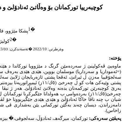
كوچبەرییا توركمانان بۆ وەڵاتێ ئەنادۆلێ و دامەزراندنا میر
1
�
پشكا مێژوو، فا
2
�
كولیژ
وةرطرتن: 10
2022
ثةسةندكرن:
/2023
03
�
/
پۆختە
:
سەلجۆقییا مەزن ل ئیرانێ، ئەڤجا پشتی ئازەربایجان ژلایێ سە
پشتی وێیەكێ هات كو ل چەرخێ
بەرێ كوچبەرێن توركمەنان بدەنە وەلاتێ ئەنادۆڵێ
.
شیان ب چنە ناڤا خاكا ئەنادۆڵێ و هێدی هێدی جێگیربوونا خۆ لڤ
دامەزراندن، دیسان چەند بەگێن توركمانی یێن بەشداری ڤی شە
زاخاس
(
.
پەیڤێن سەرەکی:
توركمان، میرگەهـ، ئەنادۆڵ، سەلجوقی،
�
بیزە