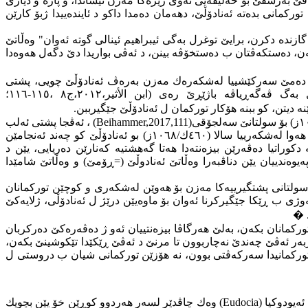
 بەرسڤێ بۆ خەلیفەیی ئەوی رێزەگا مەزن نیشاندا، و پارە و دیاری
كمانی بدەتە ئەنادۆڵێ، دهەمان دەمدا داکو د ئایندەییدا ژبۆ کارێن
ەژاریێ گازندە دكرن، برایێ توغرل بەگی ئیبراهیم ئینالی گوتە ئەوان" وەڵاتێ
كەن، دەستكەڤتان ب دەستخۆڤە بینن، د ئەڤی بواریدا دێ دگەل هەوەدا
ندین هەوێن لەشكەری یێن سەلجوقی و توركمانان، زێدەباری هەولدانا سولتان توغرل بەگی ب خۆژی ئەوا سالا (٤٤٦ك/١٠٥٤ز) دەمێ سەركێشییا لەشكەرەك مەزن بەرەڤ ئەنادۆڵێ چویی، پشتی
 باژێڕێ رەی (ابن الأثیر،٢٠١٢،ج٨ ،١١٥-١١٦؛
ە دیتن، كو ببنە هۆكار توركمان ل ئەنادۆڵێ جێگیرببن.
(Beihammer,2017,111)
، ئەڤجا پشتی ئەلب
وەكو هەوا لەشكەرییا سالا (٤٦٠ك/١٠٦٨ز) بو ئەنادۆڵێ كو چەند ئەنجامێن
کوراتیا دەڤەرێن بیزەنتەدا هەتا گەهشتیە كەنارێن دەریایی، یێن د
دەروازە و ڕێكێن پەیوەندییان یێن دناڤبەرا وەڵاتێ ئەنادوڵێ (=ڕۆمێ) و وەڵاتێ شامێدا
سولتانی پشتگیرییەكا مەزن بۆ هەوێن لەشكەری و كوچێن توركمانان
 ب ڕێكا جێگیركرنا ئەوان بۆ ماوەیێن درێژ ل ئەنادۆڵی، ژلایەكێ
�
ركمانان بكەن، بەلێ هەرگاڤا بیزەنتییان ئەو ژ دەڤەرەكێ دەركربان
بەر ئەڤێ چەندێ
نەچاربوون تا مرنێ د ئەڤێ ڕێكێدا تێكوشینێ بكەن،
ن توركمانیدا سەركەڤتی بوون، نە هۆزێن توركمانی شیان ب دروستی ل
(Eudocia)
وەك چاڤدێر لسەر هەردوو كوڕێن خۆ یێن بچویك