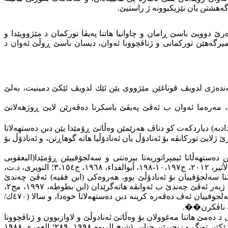
هشتن یان نێزیكبوونە ژ راستیێ
.
ێ دوویێ باسێ ڕامان و چاوانیا هاتنا پەیڤا توركمان د مێژوویێدا و
میرگەهێن تورکمانى و ژناڤچوونا ئەوان، دیسان باسێ ڕوڵێ ئەوان د
ندەژی لدوی
ڤ
قوناغێن مێژووی یێن ئێك لدویڤ ئێكێ دمینیت، بەلێ
 مەرەما ئەوان ب ئەڤێ پەیڤێ باسكرنا دەڤەرێن لایێ ڕوژهەلاتێ
ادبە) دیاردكەت كو دناڤ هەرێمێن وەڵاتێ ڕۆمێدا یێن دبن دەستهەلاتا
 وەڵاتێ ڕۆمێیە (١٨٨٩، ١٠٧-١٠٨؛ زیباری،٢٠٠٩ ،٣١)، لدویڤدا ناڤێ ئەڤێ دەڤەرێ ژلایێ توركانڤە بۆ ئەنادۆڵ یان ئەنادۆڵیا هاتە گوهاڕتن، و ئەنادۆڵ بۆ
تهەڵاتا ئیمپراتوریەتا بیزەنتی و سەلجۆقییێن ڕۆمێدا(الیعقوبی
،٢٠٠٢،٢٠٥ ، الاصطخری ،٢٠٠٤ ،٣٤؛ ابن خرداذبە،١٨٨٩ ،١٢٣،١٧٦-١٧٧، ٢٥٩؛ یاقوت الحموی،:د.ت، ج٣، ١١١، شیخ الربوە، ١٩٩٨،٢٨٩؛ ابن الأثیر، ٢٠١٢، ج١٠،١٩٧-١٩٨، أبوالفدا‌ء، ١٩٦٨، ج٣،١٥٤؛ النویری، د.ت،
ندەژی ژبەری هاتنا سەلجۆقییان بۆ ئەنادۆڵێ بوو، هەروەكی (ابن فقیه) ئەڤێ چەندێ
پشتڕاست دكەت و دیاردكەت وەڵاتێ ڕۆمێ هەمی نەسرانینە (١٨٨٥، ١٣٦)، ژبەركو ئەڤ وەڵاتە بۆ ماوەیەكێ درێژ د دەستێ ڕۆماناندا بوو، ژبەر ئەڤێ چەندێ ب ئەوانڤە هاتەگرێدان (ابن بطوطە، ١٩٩٧، مج٢،
١٦٠)، هەر ژ ڤەكرنێن ئیسلامی یێن چەرخێن دەستپێكێ دیار بوو كو پەیڤا وەڵاتێ ڕۆمێ ژلایی موسلمانانڤە دهاتە بكارهینان، لەورا دەمێ سەلجوقيیان ئەڤ دەڤەرە كرینە دبن دەستهەلاتا خوەدا، و سالا (٤٧٠ك/
.
��
اڤێن دیتر داینە نیاسین، ب تایبەتی د دەمێ هاتنا مەغوولان بۆ وەڵاتێ ئەنادوڵێ و لاوازبوون و ژناڤچوونا
وەكو: (دروب-دەربەند) ئەوژی ژبەر هەبوونا رێكێن تەنگ و زنجیرێن چیایی (شیخ الربوە ١٩٩٨ ،٢٨٩؛ العمری،١٩٨٨