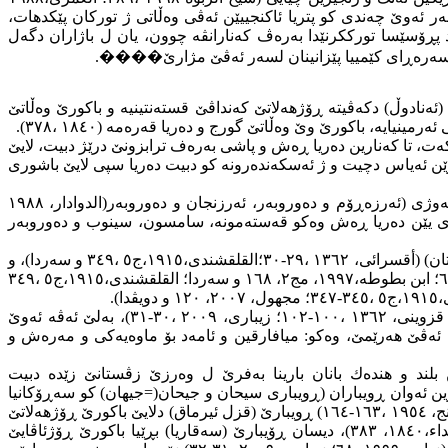
،١٩١٥، ٣٣٨-٣٣٩؛ ابن بطوطە،١٩٩٧،مج٢ ،١٦٠)، ئەڤ چەندەژی بەڵگەنە لسەر ئەوێ چەندی كو پتریا ئاكنجییێن ئەڤی وەڵاتی ژ توركان پێكدهات،
ی ئاكنجییێن ڕەسەنێن ڕۆمی یێن ئەنادوڵێ د پڕۆسێسا تورككرنێدا بەرەڤ كەنارانڤە چوون، یان ل باژاران دگەل
.
����
ئەنادوڵ) دكەڤیتە ڕۆژهەلاتێ كەنداڤێ قستەنتینیە و باكورێ وەڵاتێ
ایە، باكورێ وێ وەڵاتێ گورج و دەریا قەرەمە (١٨٤٠ ،٣٧٨).
ەت، تا كەنارین دەریا ڕەش و پاشی بەرەف ترابزونێ درێژ دبیت، لایێ
رێن ئەیاس دچیت و ژ ئەسكەندەرونە كو دبیت دەریا سپی لایێ باشوری
وەڵاتێ ئەنادوڵێ ژ دوازدە ناڤەندێن هەرێمی پێكدهێت، ژگرنكترین ئەڤان دەڤەرێن د سەردەمێ پێشكەڤتییێ دەولەتا سەلجوقییێن ڕۆمێدا ئەوژی (ئەرزەڕۆم و دەوروبەر، ئەرزنجان و دەوروبەر(الدوادار، ١٩٨٨
 دانیشمەندیان ژ نیكسار تا توقات و ئەماسیە (القلقشندی،١٩١٥،ج٥ ،٣٤٩-٣٥٥)، دەڤەرێن كەناری یێن دەریا ڕەش وەكو قەستەمونە، سامسون، سینوب و دەوروبەر
ئی، ١٣٦٢ ،٢٩-٣٠
؛
القلقشندی،١٩١٥،ج٥ ،٣٤٩ و سەردا)، و
دەڤەرێن دكەڤنە ڕۆژئاڤایێ ئەزنیك(=نیقیە)، ئەسكی شەهیر، كوتاهیە، لادیق (=لازیق)، قەرەحیسار، طنغرلوا و دەنیزلی (العمری، ١٩٨٨ ،٦٢-٦٤؛ ابن بطوطە،١٩٩٧، مج٢، ١٦٨ و سەردا؛ القلقشندی،١٩١٥،ج٥ ،٣٤٩
.
هەژییە بێژین كو دەڤەرێن ڕۆژئاڤا و باكورێ كوردستانێ ب شێوەیەكێ ئیداری (میری) سەر ب هەرێما جەزیرێ و ئەرمنیا بوون (مستوفی قزوینی، ١٣٦٢ ،١٠٠-١٠٢؛ زیباری، ٢٠٠٩ ،٣٠-٣١)، بەلێ ئەڤە ئەوێ
 ئەڤێ هەرێمێ، وەكو: میافارقین و ئامەد بۆ ماوەیەكی و مەرەش و
بوونا گەلەك چیایان و ئاڤەكا زێدە (ابن حوقل،١٩٩٢ ،١٨١-١٨٢)، ژبەرهەبوونا چیایێن بلند و هندەك بانان بارینا بەفرێ ل وەرزێ زڤستانێ زێدە دبیت
دەوروبەر، ژناڤدارترین ئەوان ڕویباران (ڕویباری سیحان و جیحان(=جیهان) كو سەڕۆكانیا
ئەوان ژ بلنداهییێن توڕوسی دهێن و پاشی شوڕدبن بۆ باشوری هەتا دگەهنە دەریا ناوەڕاست ل باشورێ ئەدەنە، (ابن رستە،١٨٩٢ ،٩١؛ لیسترنج، ١٩٥٤ ،١٦٣-١٦٤) ڕویبارێ (قزل ئیرماق) دلایێ باكورێ ڕۆژهەلاتێ
بانێ ئەنادۆڵێدا دگەهیتە دەریا ڕەش (زیباری، ٢٠٠٩ ،٣١)، ڕووبارێ ئەماسیە كو د ئەڤی باژێریدا بەرەڤ دەریا ڕەش دەرباز دبیت (ابو الفدا‌ء،١٨٤٠، ٣٨٣)، دیسان ڕۆیبارێ (سەقاریا) بڕێیا باكورێ ڕۆژئاڤایێ