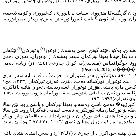
ئەنادۆڵێ دگەهیتە دەریا ڕەش و پاشی ژ بلنداهییا بانێن ڕۆژئاڤا ڕۆبارێن دوریس و مەندەریس دەردكەڤن و بەرەڤ ڕۆژئاڤایێ دەریا ئیجە دچن (زیادە، ١٩٩٩ ،٦٨؛ زیباری، ٢٠٠٩ ،٣١-٣٢) زێدەباری چەندین ڕووبارێن
دان گرنگییەكا مێژووی، سیاسی، ئابووری، كەلتووری و كۆمەلایەتییە،
 بوویە پاشكۆیێ گەلەك ئیمپڕاتۆریەتێن مەزن، وەكو ئیمپڕاتۆریەتا
(٣)
(٢)
ابەشدبن. وەكو دهێتە گوتن دەمێ بەشەك ژ ئوغوز
و توركان
تێكەلی
ب بكارهینانا پەیڤا توركمان لسەر بەشەك ژ ئوغوزان، ئەوژی دەمێ
، بەلگە لسەر ئەڤێ چەندێ بۆچو‌ونا جوگرافیناس (مقدسی)یە كو ل چەرخێ (٤ك/١٠ز) ژیایە، دەمێ
.(Peacock,2016,57
����
دیسان (بیرونی) دیاردكەت دەمێ بەشەك ژ توركێن ئوغوز موسلمان بووین و تێكەلی موسلمانان کرین، ناڤێ توركمان كەڤتە سەرئەوان (٢٠١٠ ،٩٠)، دهێتەگوتن هەر ئوغوزان ب خۆ ئەڤ ناڤە دانایە سەر ئەوی
، هەروەك (مەحموود كاشغەری) ئاماژە ب ئەوێ چەندێ ددەت كو ناڤەك دییێ ئوغوزان توركمانە دەمێ دبێژت غەزێن توركمان (١٣٣٣، مج١
 دیسان دهێتە گوتن لسەردەمێ ئەسكەندەرێ مەقدونی، دەمێ بەرەڤ دەڤەرێن توركان چو‌وی سەروەرێ ئەوان ڕەڤی، بتنێ (٢٢-٢٤) كەس مان، پایشی هۆزێن ئوغوزان لسەردەستێ ئەوان هاتنە ئاڤاكرن،
ركانە، دیاردكەن ب ئەڤی شێوەیی پەیڤا توركمان دروستبوویە
(tuysuz,
ثیر)ییە
�
دەمێ باسێ ڕەسەنیا پەیڤا توركمان ‌و باسێ ڕ‌ویدانێن سالا
ڤكرن، پاشی ئەڤ پەیڤە بۆ توركمان هاتە كورتكرن، تایبەت لدەمێ ڤەگێرانا ڕویدانێن سالا
 و د‌ویڤدا هێدی ناڤێ توركمان د ژێدەراندا د بیتە ناڤەكێ دیار، وەكو
(گەردیزی) د ڤەگێرانێن خو یێن سالێن (٤١٨-٤١٩ك/١٠٢٧-١٠٢٨ز) باسێ مەحموودێ غەزنەوی و هەولێن ئەوی دكەت ژبۆ دویماهیهینانا كارێن تێكدەرێن توركمانان ل وەڵاتێ ئەوی (٢٠٠٦ ،٢٧١-٢٧٢) وەڵاتێ پشت
ئانكو دگوتنە ئەوان گروپێن ئوغوزان (توركمان) یێن ل وەڵاتێ پشتی ڕ‌و‌یباران موسلمانبووین، ئەڤ ناڤە دانا سەر داكو ژ برایێن خۆیێن نەموسلمان بهێنە جوداكرن ، ل چەرخێ (٧ك/١٣ز) و سەردا هێدی هێدی ناڤێ