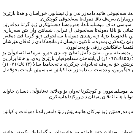
، ئەڤجا پشتی دەولەتا سەلجوقی هاتیە دامەزراندن و ل نیشابور، خوراسان و هەتا باژێڕێ
رویباران بەرەڤ ناڤا دەولەتا سەلجوقی كوچكرن
.
تنا سیاسی دناڤ موسلماناندا، هەروەسا دەستپێكرن ژبۆ گرتنا دەڤەرێن
ركمانی بۆ ناڤا دەولەتا سەلجوقی ل ئیرانێ، شییانێن وان یێن سەربازی
 ناڤخۆییدا دژیا، ژبەرهندێ دەولەتا سەلجوقی ژبۆ گرتنا ڤێ دەڤەرا
كو دەولەتا سەلجوقی هێرشێن خۆ بەرەڤ ئەنادوڵێ زێدەكرن بمەرەما تالانیێ، دیسان ئارمانجەكا دی ژ ئەڤان هێرشان
ێمییا چاڤكانیێن رزقی بۆ پەیدابوون
.
ر و دلخوشكەر بدەستڤە بینن، بەلێ دگەل ئەڤێ چەندێ خێرو بەرەكەتا ئەنادۆڵێ بۆ
دەولەتا سەلجوقی و توركمانان دیاربوو، ژبەرهندێ دەست ژ خەونا خۆ بۆ گرتنا ئەڤی وەڵاتی بەرنەدان، دیسان پشتی مرنا توغرل بەگی ل سالا (٤٥٥ك/١٠٦٣ز) ل پایتەختێ سەلجوقیان باژێرێ رەی، و هاتنا برازایێ
وی ئەلب ئەرسەلان (٤٥٥-٤٦٥ك/١٠٦٣-١٠٧٢ز) بو سەر كورسیكا دەستهەڵاتێ، و پشتی رێكخستنا كاروبارێن دەولەتێ، ئەلب ئەرسەلانی هێرشێن خۆ بەرەڤ ئەنادولێ چركرن، د ئەنجامدا سالا (٤٦٣ك/١٠٧١ز)
گیرببن، و دەست ب دامەزراندنا كیانێن سیاسییێن تایبەت بخۆڤە ل
 موسلمانبوون و كوچكرنا ئەوان بۆ وەلاتێ ئەنادۆڵێ، دیسان چاوانیا
نیا هاتنا ئەڤان پەیڤان د دیروكێدا هاتیەكرن
.
دەرفەتێن ژبۆ توركان هاتینە پێش ژبۆ دامەزراندنا دەولەت و كیانێن
وان رویدانان بتنێ ئاماژە پێ هاتییەدان، و گەلەلەك بكورتی هاتینە