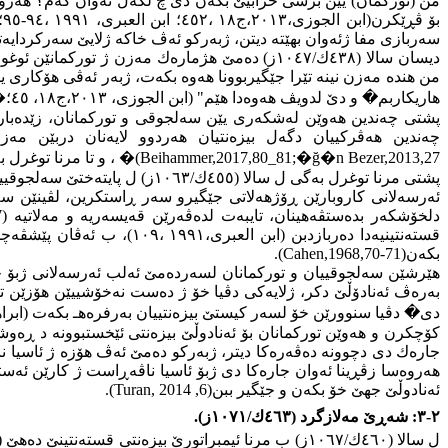
من (توركمان) یێن برسی خرابیێ بكەن دێ چ لگەل ئەوان كەم؟ هەروەس
بۆ ڤڕێكرن(ابن الجوزی،٢٠١٣،ج١٨ ،٤٥٢؛ ابن العبری، ١٩٩١
،٩٤-٩٥؛
سەربازی مفا ژئەوان بهێتە دیتن، ژبەرکو ئەڤ خاکە ژلایێ سەرکردایەتی
دیسان سالا (٤٣٨ك/١٠٤٧ز) دەمێ هژمارەك مەزن ژ ت
من هندە مەزن نینە تێرا جێگیربوونا هەوە بكەت، ژبەر ئەڤی هۆكاری ی
هاریكاربم
�
و دێ لدویڤ هەوەدا هێم" (ابن الجوزی، ٢٠١٣،ج١٨، ٤٥؛
�
چەندین هەڤركییان دگەل بیزەنتیان هەردوو لایەنان دربێن مەزن خوار
(Beihammer,2017,80_81;�ğ�n Bezer,2013,27
�
، و تا مرنا توغرل
پشتی مرنا توغرل بەگی ل سالا (٤٥٥ك/١٠٦٣ز) ل پایتەختێ سەلجوقییان باژێڕێ رەی، برازایێ ئەوی ئەلب ئەرسەلان (٤٥٥-٤٦٥ك/١٠٦٣-١٠٧٢ز) بۆ سولتانێ سەلجۆقی
ئەرسەلانی كاروبارێن ڕۆژهەلاتی جێگیرو سەر ڕاستكرین، لڤینێن سە
دلخۆشكەر بدەستڤەهینان، تایبەت لدەڤەرێن قەیسەریە و مەلاتیە
7)
قستەنتینیەدا دەربازدبن (ا
بكەن
(Cahen,1968,70-71)
.
هێرشێن سەلجوقییان و توركمانان لسەردەمێ ئەلب ئەرسەلانی ژبۆ جێ
بەرەڤ ئەنادۆڵێ دكر، ژلایەكی دڤیا خۆ ژ دەست نەخۆشییێن هۆزێن ت
دی
�
دڤیا سنوورێن خۆ لسەر كیستێ بیزەنتییان بەرفرەهـ بكەت (ابراهیم، د.ت،٤٥-٤٧؛ زیباری، 
كۆچكرن و هەوێن توركمانان بۆ ئەنادوڵێ بیزەنتی ئێخستبوونە د ڕەوش
جارەك دی دچوونە دەڤەرەكا دیتر، ژبەركو دەمێ ئەڤ هۆزە ژ ئاسیا ناڤ
هەروەسا زڤڕینا ئەوان جارەكا دی ژبۆ ئاسیا ناڤەڕاست ژ كارێن ئەست
ئەنادوڵێ جهێ خۆ بكەن و جێگیر ببن
.(Turan, 2014 ,6)
٢-٣:
شەڕێ مەلازگرد (٤٦٣ك/١٠٧١ز).
ل سالا (٤٦٠ك/١٠٦٧ز) ب مرنا ئیمبراتورێ بیزەنتی قستەنتینێ دەهێ (١٠٥٩-١٠٦٧ز)، گورانكاری ب سەر دەولەتێدا هاتن، هەڤژینا ئیمبراتوری ئەیودوكیا