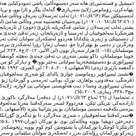
پێهاتەكرن، ڕۆمانوس ژلایێ سەربازی
�
گەلەك پێگر و ئازا بوو، و بڕیاردا 
لدەستپێكێن سالا (٤٦٣ك/١٠٧١ز) ئەلب ئەرسەلا
(٤٦٠-٤٦٢ك/١٠٦٨-١٠٧٠ز) بیزەنتییان ئێخستییە سەر وەڵاتێ شامێ (ابن القلانسی، ١٩٨٣، ١٦-١٦٧؛
پشتی ئەلب ئەرسەلان ژ شامێ ڤەگەریایە باژێڕێ (خوی) ل ئازەربایج
هێرشكرنا سەلجوقییان ل ئەرمینیا و ئازەربایجان،
ژبەر ئەڤێ چەندێ
سو
ل دەستپێكێ و ژبەری پێکدادانا هەردوو لەشكەران سولتان ئەلب ئەر
وەرگرتن ژ دەمی بۆ بهێزكرنا خۆ، دیسان ژمارا زۆرا لەشكەرێ بیزەن
موسلمانان (١٥-٤٠) هزار سەرباز بوون (ابن الأثیر، ٢٠١٢،ج٨ ،٢٢٣؛ ابن العمراتی، ٢٠١٠ ،٣١٠؛ الهجرانی ٢٠٠٨ ،ج٣ ،٤٨٣؛ ا‌قسرائی،١٣٦٢ ،٢٧؛
خوینا موسلمانان، داكو پشتی شەڕی ب ئەڤێ چەندێ نەهێتە گونەهبارک
ئیمپڕاتۆری بۆ دەستپێشخەرییا سولتانی نەخێر بوو،
�
و دیاركر كو من
دگەهمە باژێرێ (رەی) (الأصفهانی،٢٠٠٤، ٢٠٨ ؛ ابن العبری، ١٩٩٢ ،١٨٥؛ ١٩٩١ ،١١٠) كو پایتەختێ دەولەتا سەلجوقی یا مەزنە ل ئیرانێ.
�
تشتێ ئیمپڕاتۆیر رومانوسێ چوارێ پالدای کو شەڕێ سەلجوقیان
(فرەنگی، مەقدونی، بولغاری، تورک، یونانی، ئەرمەنی و گورجان) ژبۆ بەرەنگارییا سەلجوقییان پێكهینا
مج٣ ،٣٣٨، زیباری، ٢٠٠٩ ،٦٥).
د ئەنجامدا ل (٢٦ تەباخ ٤٦٣ك/١٠٧١ز) 
تارادەیەكی نێزیكی ئێكن، هەردوولا لسەر سەركەڤتنا مەزنا سەلجوقی
بیزەنتی بكەڤیتە دەستێ موسلمانان، بو پتر پێزانینا بنێرە: (الأصفهانی ،٢٠٠٤ ،٣٧-٤٢؛ ابن الأثیر ،٢٠١٢،ج٨،
�
سەركەڤتنا سەلجوقییان د شەڕێ مەلازگرد دا بۆ ئەگەرێ گۆڕانكاری
دچەرخێن دویڤدا بوویە وەڵاتەکێ نوی بۆ توركان (توران،١٩٩٧ ،٤-٥؛
ژبەركو توركمانان ڕۆلەكێ بەرز د لەشكەرێ سولتان سلێمانی و سەركەڤتنێن ئ