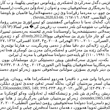
بەرەنگاری سەلجوقییان بیت ‌و ئە‌وان ژ ئەنادۆڵێ دەربكەت (رانسیمان، ١٩٩٤ ، ج١ ،١٢٠-١
ن بەرەڤ وەڵاتێ شامێ چوو، ب مەرەما زڤڕاندنا وێ ژبن دەستهەلاتدارییا فاتمیان ب
. (Sevim,2020,63-66.
ان، گەلەك نەما تا دەنگوباس گەهشتینێ كو ئیمپڕاتۆرێ بیزەنتی ڕۆ
لتانی ب شێوەیەكێ بلەز دەست ب زڤڕینێ كر،
�
هەر لسالا (٤٦٣ك/١٠٧١ز) گەهشتە مەلازگرد(ابن الأثیر، ٢٠١٢ ، ج٨ ،٢٢٢-٢٢٣).
سەلانی دەستپێشخەرییا راوەستاندنا شەری ئێخستە بەردەستێ ئیمپڕاتۆ
تی كو چار جارا پتری یێ سەلجوقی بوو
(Freely,2012,28)
رن، ژلایەكێ دی دڤیا مفای ژ دەمی وەربگریت، ب هنارتنا نوێنەرێ خ
 مالەكێ زێدە یێ مەزاختی و لەشكەرەكێ مەزن یێ كومكری هەتا ئەز 
 بكەت، ئەوژی سەركەڤتنێن وییێن دەستپێكی دژی موسلمانان بوون 
 (ابن الجوزی،٢٠١٣ ، ج١٩، ٢٠٨ ،٢٣٢-٢٣٧؛ الأصفهانی ،٢٠٠٤ ،٣٧؛
ل دەڤەرا مەلازگرد باكورێ دەریاچا وانێ شەڕ د ناڤبەرا هەردوو لەشكەراندا هاتە 
یان لسەر بیزەنتییان كوكن، بەلگە لسەر ئەڤێ چەندێ ئەوژی دیلکرنا ئ
٢٢٣-٢٢٤
؛ ;
52,356;sounder,1965, 149
یێن ڕەگەزی یێن بلەز و ژنیشكەكێڤە ل ئەنادۆڵێ، وەكو كۆچكرنا مەزن
(sounder,1965,149
، ژبەركو بیزەنتییان شیانێن بەرگریكرنێ ژ هاتنا تو
ەویدا هەبوون، د هەمان دەمدا لدەڤەرێن چیایی و كەنارێن دەریایی یێن ئەناد