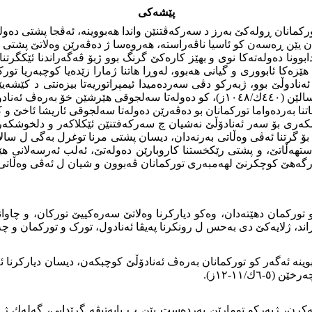
پێشەكی
ن (٤٢٩ك/١٠٣٧ز) بهێتە دامەزراندن، توركمانان ڕولەكێ بەرز د سەركەڤتنێن واندا هەبووینە
ان یێن ڕەسەن كو ئاسیا ناڤەراستە، هەروەسا ژ دەڤەرێن وەلاتێ پشتی 
یدابوونا دەولەتەكا نوی و بهێز كارەكێ گرنگ بوو ژبۆ ڤەگەراندنا ئێكگر
ێزەكا ئابووری و گیانی هەبوو، لەوڕا هاتنا ژمارا زێدەیا كوچبەریا تو
 ئەنادوڵێ بوو، ژبەركو دڤی سەردەمیدا
ئیمپراتوریەتا
بیزەنتی د كێشەیێن
ستراتیجی و گرنگ، دەست ب هەوێن لەشكەریكرن، ب تایبەت پشتی سالێن (٤٤٠ك/١٠٤٨ز)، 
اتنا بەردەواما توركمانان بو دەڤەرێن دەولەتا سەلجوقی ئاریشا ئاخێ و ك
١٠٦ز) پشتی چەندین هەوێن لەشكەری بۆ سەر ئەنادۆڵێ نەشیان چ سەركەفتنێن ئێكلاكە
ەهێ كوچكرنێ لهەمبەری توركمانان ڤەبوون و شیان ل ئەڤی وەڵاتی جێ
ركمان دهێتەدان، وەكو دیاركرنا وەلاتێ سەرەكییێ توركان، و چاوانیا
اند، ژلایەكێ دی بەحس ل رونكرنا پەیڤا ئەنادول، تورک و توركمان و چەوا
نە ئەگەر كو توركمانان بەرەڤ ئەنادۆڵێ كوچبكەن، دیسان دیاركرنا ئەو 
/١١-١٢ز).
یەكرن، ژبەركو تومارێن بەردەست یێن ب بابەتیڤە گرێدایی، گەلەك ژ ئە