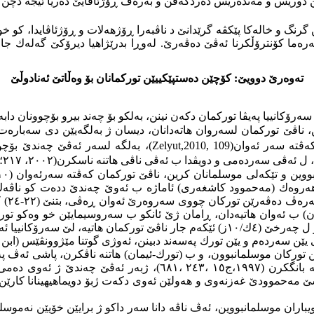
نگ و خالەكا پێكڤە گرێدانێ د ناڤبەرا ڕۆژهەلات و ڕۆژئاڤایدا، كو خو
ەما كۆنترۆڵكرنا ئەڤێ دەڤەرێ. لەوڕا بدرێژاهیا دیرۆكێ گەلەك جاران
تەوەرێ دوویێ: كۆچێن دەستپێكییێن توركمانان بۆ وەڵاتێ ئەنادوڵێ
سەرۆكانییا پەیڤا توركمان دكەن نینن، بەلكو بۆ چەند بیرو بۆچو‌ونان د
، ناڤێ توركمان لسەروان هاتەدانان، دیسان ژ بەلگەیێن دی سەبارەت 
كەڤتە سەر ئەوان
(Zelyut,2010, 109)
ڤی سەردەمی و دویڤدا ب ئەڤی ناڤی هاتنە ناسكرن(٢٠٠٢، ٢١٧؛
،٢٧)،
رکان) ب ئەوان هاتیەدان، ڕامان ژێ ئانكو ب سەروسیمایێن خو وەكو تو
ا ئەوێ نەدیارە(١٩٩٦ ،٩٣).
یێن سەردەم و یێن تورك پەسەند دبینن، ئەوژی گوتنا مێژوونڤێس (ابن ك
ەت كو نێزیكی (٢٠٠)هزار خێزان ژ هۆزێن توركان موسلمانبوون، و ب (تورك-ئیمان) هاتنە نا
،٦٨١)، ژبەر ئەڤێ چەندێ ژ ئە‌وی دەمی