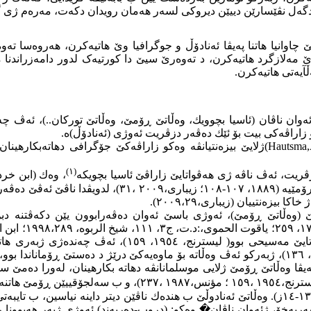
گەل نڤێسارێن دییێن دیروكی لسەر هەمان رویدان دكەت، مەرەم ژی گە
وانیا هاتنا پەیڤا ئەنادۆڵ و جوگرافیا وێ هاتیەكرن، هەروەسا تەوەر
ێ مەلازگرد هاتیەكرن، د تەوەرێ سیێ دا کورتیەک لدور دامەزراندنا 
آیەتی هاتیەکرن.
وان ناڤان (ئاسیا بچوویك، وەڵاتێ ڕۆمێ، وەڵاتێ توركان..)، ئەڤ چە
 زاراڤەكی بیت بۆ ئێك دەڤەر دزڤریت ئەوژی (ئەنادۆڵ)ە
.
(Hautsma
ژلایێ بیزەنتیان
ڤە
وەكو زاراڤەكێ جۆگرافی دهاتەبكارهینان،
(١)
، وەك (ابن خرد
بیزەنتییان هەرێمەك هەیە بناڤێ (ناتولوس)، مەزنترین هەرێما
زەنتییان (زیباری،٢٠٠٩،٢٩).
وەڵاتێ ڕۆمێ)، ئەوژی باسێ ئەوان دەڤەرابوون یێن دكەڤتنە دبن دەس
مەسیحی
بوو( لیسترنج، ١٩٥٤، ١٥٩)، ئەڤ چە
دیسان گەڕۆك و مێژونڤیسێن موسلمانان تایبەتی ل چەرخێن (٧-٨ك/١٣-١٤ز). وەڵاتێ ئەنادوڵێ ب هندەك ن
ەربەخۆ، ژئەوان ناڤان
�