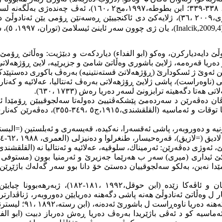
،٦٠)، دیسان ب وەڵاتێ توركان ژی دهاتە ناڤكرن (القلقشندی
ئەوژی پشتی دەستهەڵاتدارییا خۆ لسەر ئەڤی وەڵاتی سەپاندی (زیباری،٢٠٠٩ ،٣٦)، ژلایەكێ د
(Inalcik,2009,4
، یان ژی چوون سەر ئاینێ ئیسلامێ (توران، ١٩٩٧، ٥)، سەرەڕای كێمییا پێزانینان لسەر ئەڤێ مژارێ
ایەدیاركرن، وەكو (ابو الفدا‌ء) دیاردكەت و دبێژیت: وەڵاتێ ڕۆمێ (
ریا قەرەمە، ژلایێ باشوری وەڵاتێ شامێ و جزیرێیە، لایێ ڕۆژهەلاتی ئەرمینی
ێن ئەوێ ژ ئسكودارێ (ڕۆژهەلاتێ قستەنتینیە) بەرەڤ باكوری دەستپێدك
(ناوەراست)، پاشی ژلایێ ڕۆژهەلاتی بەرەڤ ئەنتالیا، عەلائیە و كەنا
ا دگەهیتە ترابزونێ لسەر دەریا رەش (١٧٣٣ ،٦٣٠).
،٣١)، سیواس و دەوروبەر، هەر ژ دەڤەرێن
 دەوروبەر، پاشی ئەقسەرا، نەكیدە، قەیسەری و ئەبلستین (=البستان) (أقسرا
ك، سلوقیە، عەلائیە و ئەنتالیا نە (القلقشندی،١٩١٥،ج٥ ،٣٤٥-٣٤٧؛ مجهول، ٢٠٠٧، ١٢٠ و دویڤدا)
دا نەبن، بەلكو سەلج
و
قییان دەستێ خۆ دانا بوو سەر گەلەك باژێڕێن
ژلایێ سروشتیڤە وەڵاتێ ئەنادوڵێ ناڤدارە ب هە
یباری، ٢٠٠٩ ،٣١)، دیسان گەلەك ڕویبار ل وەڵاتێ ئەنادوڵێ هەنە پاشی دگەهنە دەریایێن 