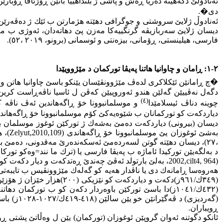
دی
�
.
ئەنادوڵ ژلایێ سروشتی و جوگرافی دهێتە هژمارتن ب ئێك ژ دەڤەرێن گر
دیسان ژلایێ سەربازیڤە گرنگییەكا مەزن پێ دهاتەدان، ئەوژی ب مەر
فارسی، هیلینستی، ڕۆمانی، بیزەنتی و ئوسمانی (برونو، ٢٠١٩ ،٥٢).
٢-١: ڕامان و چاوانیا هاتنا پەیڤا توركمان د مێژوویێدا
�
چ ڕامانێن ئێكلاكری لدەڤ مێژوونڤێسان یێنكو باسێ چاوانیا هاتن و 
دگەل نەڤییێن گەلێن هندو ئەوروپیێن كەڤن ل ئاسیا ناڤەڕاست كرین
(٤)
چوینە دناڤ ئیسلامێدا
و موسلمانبوونا خۆ ڕاگەهاندین ئەڤ ناڤە 
دیاردكەت كو توركمانان ب شێوەیەكێ كۆم موسلمانبوونا خۆ ڕاگەهاند، ل ئە
بەشێ ئوغوزان یێ موسلمانبوونا خۆ ڕاگەهاندی
(Zelyut,2010,109)
د بەلگەیێن توركیدا ئاماژە ب پەیڤا فارسی یا (ترك ما نند=وەکو تو
2002,cilt4, 964)
، بەلێ بارتولد ئەڤێ چەندێ ڕەتدكەت و دیار دكەت كو ل چەرخێ (٤ك/١٠ز) ئێكەم جار ناڤێ توركمان هاتیە، لێ سەرۆكانیی
هەروەسا ڕامانەك دی یا ناڤدار هەیە كو گەلەك مێژوونڤیس ب تایبەتی 
(٣٤٩ك/٩٦١ز)دكەت و دیاردک
(٤٣٢ك/١٠٤١ز)دا باسێ توركێن باوەردار دكەن كو ب توركمان دهاتنە بانگكرن (١٩٩٧،ج١٥ ،٢٤٣
ڕ‌ویباران
.