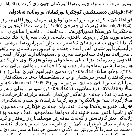
ئوغوز بەرەڤ نەمانێڤەچوو و پەیڤا توركمان جهێ وێ گرت
,cilt4, 965)
٢-٢: قوناغێن دەستپێكییێن كۆچكرنا توركمانان بۆ وەڵاتێ ئەنادۆڵێ
قوناغا ئێكێ یا كوچبەرییا توركمەنێن ئوغوزی بەرەڤ ڕۆژئاڤای هەر ژ سالا (٤١٠ك/
(Inalcik,2009,4)
، ژبەركو ل چەرخێ (٥ك/١١ز) ڕەوشەكا گونجایی بۆ توركان هاتە پێش بەرەڤ ئەنادوڵێ لڤینان بكەن
چەندە بوویە هۆكار ڕەوشا ناڤخۆیی تایبەتی ژلایێ سەربازی تێك بچیت، 
گرێدانا ئەوێ ب شێوەیەكێ ئێكسەر ب ئیدارا ئیمپراتوریەتا بیزەنتی 
دژایەتیكرنا بیزەنتیان، لەوڕا ئەڤ چەندە بۆ گروپێن توركمانان بوو ڕێخو
دامەزراندنا دەولەتا سەلجوقییا مەزن و دەستهەڵاتدارییا توركان لسەر
ناڤخۆیی و دەرەكیدا
د
ژیا، بەلێ سەلجوقی وەكو هێزەكا نوی جارەكادی ئێكگر
هەروەسا پشتی سەلجوقییان دەستهەلاتا خۆ لسەر وەڵاتێ ئیرانێ سەپا
،٣٣٨)، وەكو سالا(٤٤٠ك/١٠٤٨ز) دەمێ (ئی
سەركەڤتنان لسەر بیزەنتییان و ب دەستڤەهینانا چەند دەستكەڤتان ڤە
سولتان لسەر ئەڤێ چەندێ بەردەوام بوو
(Sevim,mercil,1995,35)
سالا (٤٤٩ك/١٠٥٧ز) مەلاتییە، (
بیزەنتییان، ئەڤ چەندە بۆ ئەگەر توركمان پاشڤە بزڤڕنە ئازەربایجانێ (رانسیمان، ١٩٩٤ ، ج١، ١١٧ ؛ توران، ١٩٩٧ ،٤)
مەلازگردێ بتنێ بۆ تالانکرنێ و وەرگرتنا پێزانینان بۆ لسەر لەشكەرێ ب
�
ژبلی خێرو بەرەكەتا وەڵاتێ ئەنادوڵێ چەندین هۆكارێن دی هەبوون ك
كو ژ ئاسیا نافەڕاست هاتینە ناڤا دەولەتا سەلجوقیدا، ئەڤ چەندە ب
خۆ هنارتە دەڤ (توغرل بەگی) ژ بۆ دانوستاندن لسەر هندەك كێشەیان
دەست ب سەردا گرتین تێرا تە دكەن دەستێ خو نەدانە سەر ئەردێ مو