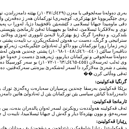
بەری دەولەتا سەلجوقی یا مەز
رەی جێگیربوونا خۆ بهێزكری، كوچبەریا توركمانان هەر ژ دەڤەرێن و
دڤی ماوەییدا جیهانا ئیسلامی د كێشەیێن ناڤخۆییدا دژیا، لەوڕا ب پە
نوی و بەلاڤكرنا ئیسلامێ، ئەڤجا بو بجههینانا
ئە
ڤێ ئارمانجێ پێویستی ه
بلندكرن، و دەڤەرا گرنگ ژبۆ بهێزكرنا لایەنێ ئابووری ئەوژی وەلاتێ
ژبەر ژمارا زورا توركمانان بوو داكو ل ئەنادۆڵێ جێگیربكەن، ژبەركو به
دناڤبەرا سالێن (٤٤٠-٤٦٠ك/١٠٤٨-٨
پشتی د شەرێ مەلازگرد دا لسەر لەشكەرێ بیزەنتی سەركەڤتین، دەرگ
ئەڤی وەڵاتی كرن.
��
گرنگیا ڤەكولینێ
:
برێكا ڤەكولینێ بەرسڤا چەندین پرسیاران سەبارەت ر‌ەگەزێ تورك و تو
دامەزراندنا كیانێن سیاسی یێن توركمانان یێن ل ئەنادوڵێ هاتین دامەزر
ئارمانجا ڤەكولینێ
:
ئەڤ ڤەكولینە هەوڵددەت رونكرنێ لسەر ئەوان پالدەران بدەت، یین بوی
سەربەخۆ، و بوون بهێزەكا دیار و گەش ل جیهانا ئیسلامیدا، تایبەت ل چەرخێن (٥-٦ك
ڕێبازا ڤەكولینێ
:
د ڤەكولینێدا ڕێبازا شلوڤەكرن (پێداچون و دیڤچون) بۆ رویدانان هات