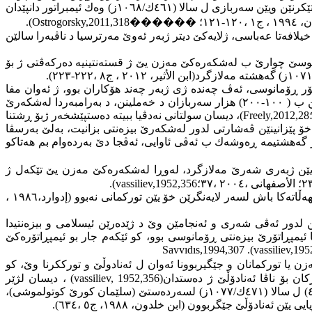
(میشیل و قستەنتین)ی هاتە سەر دەستهەڵاتێ، پاشی ئەیودوكیایێ هەڤژینی دگەل سەركردێ لەشكەری ڕۆمانوس دیوجینی پێكهینا، و ب كارتێكرنێن ویێن سەربازی ل سالا (٤٦١ك/١٠٦٨ز) وەك ئیمبراتور دانپێدان
١٢؛
�����
�
.(Ostrogorsky,2011,318
ۆ باوەشا خیلافەتا عەباسی، ژلایەكێ دیتر ژبەر ئەوێ مەرترسیا د ناڤبەرا سالێن
مانوسێ چوارێ ب لەشكەرەكێ مەزن یێ ژ قستەنتینیە دەركەڤتی ژ بۆ
ر ڕۆمانوسی، ئەڤ چەندە ژی ژبەر چەند هۆكاران بوو، ژ ئەوان مفا
، كو د ژێدەرێن ب ( ١٠٠-٢٠٠) هزار سەربازان د خەملینن، د بەرامبەردا لەشكەرێ
(Freely,2012,28
، دیسان سولتانی نەدڤیا ببیتە دەستپێشخەر ژبۆ ڕشتنا
ۆ پێزانینێن ڤەشارتی لدور لەشكەرێ بیزەنتی بزانیت، بەلێ بەرسڤا
گەهشتیمە ڕەوشەك ب ئەڤی ئاوایی، ئەڤجا دێ بەردەوام بم هەتاکو
یێن ژبەری شەرێ مەلازگرد، لەوڕا لەشكەرەكێ مەزن یێ تێكەل ژ
.(vassiliev,1952,356
دیسان ئیمپڕاتۆری وەسا د دیت هەڵویستی سولتانی یێ لاوازە، ژلایەكێ دیتر باوەری بسۆزێن سولتانێ سەلجوقی نەبوو، ژبەركو ئەوی دەستهەڵاتەكا باش لسەر لایەنگرێن خۆ یێن توركمانی نەبوو (إدوارد،١٩٨٦ ،
ڕویدان، پێزانین لدور ئەڤی شەری و ئەنجامێن وێ د ژێدەرێن ئیسلامی و بیزەنتیدا
یمپڕاتۆرێ بیزەنتی ڕۆمانوسی بوو، كو ئێكەم جار بو ئیمپڕاتۆرەكێ
Savvıdıs,1994,307 .(vassiliev,19
 یا توركمانان و جێگیربوونا ئەوان ل ئەنادوڵێ و تورككرنا وێ، كو
ركان بۆ ناڤا ئەنادۆڵێ ژ دەستدان
(vassiliev, 1952,356)
، دیسان لژێر
كارتێكرنا كوچكرنا توركمانان یا بشێوەیێن كوم كوم بوویە ڕێخوشكەر ژبو دامەزراندنا دەولەتا سەلجوقییێن ڕۆمێ (بنیامین التطیلی،٢٠٠٢ ،٤٢) ل سالا (٤٧١ك/١٠٧٧ز) لسەردەستێ (سلێمان كورێ كوتولموشی)،
ۆڵێ جێگربوون (ابن خلدون، ١٩٨٨، ج٥ ،٦٣٤).