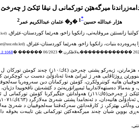
گەهێن توركمانی ل نیڤا ئێكێ ژ چەرخێ (٥ك/١١ز) تا دەستپێكێن چەرخێ (٦ك/١٢ز
*
2
1
هژار عبدالله حسین
�
و
�
عثمان عبدالكریم عمر
كولتیا زانستێن مروڤایەتی، زانكویا زاخو، هەرێما كوردستان-عێراق
.
.krd)
ا
پەروەردە بنیات
، زانكویا زاخو، هەرێما كوردستان-عێراق.
er@uoz.edu.krd)
بةلاظكرن:
�
06/2023
������
1.2.1068
�
�������������
ماوەیێ ڤەكولینێ ژ سەردەمێن گرنگ د مێژوویا توركاندا
لجوقییان هاتیە كونترولكرن، كۆمێن توركمانان دبن سەروەریا سەل
 (٥ك/١١ز) ئیمپراتوریەتا بیزەنتی، و بنەمالا دەستهەلاتدارییا ئیمپڕاتۆریەتێ د كێشەیێ
هەر ژ نیڤا ئێكێ ژ چەرخێ(٥ك/١١ز) هەولدانێن جێگیركرنا كۆ
چە
ی وەڵاتی بهێزكر، ژ كارڤەدانێن سەركەڤتنا سەلجوقییان د شەرێ مەلاز
ڕی بووین شیان چەند میرگەهەكێن توركمانی یێن تایبەت بخوڤە دا
نتی
.