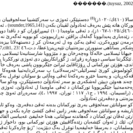
�������
.
(tuysuz, 2002
(٥)
١٠٢٠ز)
دەستپێكر، ئەوژی ب سەركێشییا سەلجوقییان بوو
(sounder,1965,141)
، ئە
زێدەباری پەیدابوونا گەلەك بزاڤێن نەڕازیبوونێ، كو بوویە ئەگەرێ نەم
ئەرمەن تو‌وڕەكرن، ئەڤێ یەكێ وە ل ئەرمەنان كر ژ دەستهەلاتا بیزە
شكەر بساناهی سنوورێن بیزەنتییان تێپەڕینن(عطا، د.ت،٤٦ ؛
7,cilt1, 23
 جیهانا ئیسلامی خالەكا وەچەرخان بو د مێژوویا شارستانیەتا ئیسلامی و
تنا سیاسی دووبارە زڤڕاند، ژ گۆڕانكارییێن دی ئەوژی تورككرنا ڕۆژهەلاتا 
ندی، هۆزێن توركمانی ل ڕۆژئاڤایێ ئیرانێ جێگربوون پاشی بەرەڤ خاك
براهیم كورێ ئیناڵی) و (كوتولموش كورێ ئیسرائیلی=ئەرسەلانی) ب سەركردایەت
گەڕیان، و پەسنا خێرو بەرەكەتا ئەڤی وەڵاتی بۆ سولتان توغرل بەگی
٤٥١ك/١٠٥٩ز) سیواس، بەلێ ژبەر زەحەمەتییا جێگیربوونا توركمانان د ئەڤی ماوەیدا ل ئە
، سەرەڕای ئەوێ چەندێ
یزەنتی و دەڤەرێن ئەنادۆڵێ.
و سولتانێن سەلجۆقی بەرێ توركمانان بدەنە ئەڤێ دەڤەرێ، وەكو ئاریشە
ۆ ئاریشە و سولتانێن سەلجوقی بفەر زانین ئەڤێ كێشێ چارە بكەن و جه
، ئێك ژ ئەوان كێشەیان زێدەگاڤییێن هۆزێن توركمانی بوو، داخواز 
سلمانان، د بەرسڤا خەلیفەیدا توغرل بەگ دبێژیت: "ژبۆ چارەكرنا ئە