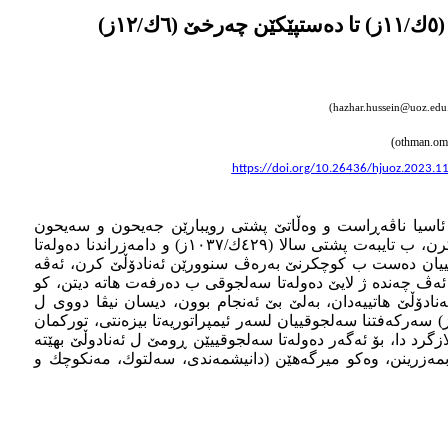
)
(hazhar.hussein@uoz.edu
(othman.om
https://doi.org/10.26436/hjuoz.2023.1
 د هێتە هژمارتن، ژبەركو پشتی چەرخێ (٤ك/١٠ز) چەند كومێن توركان ل ئاسیا ناڤەڕاست و وەڵاتێ پشتی رویبارێن جەیحون و سەیحون
(=ئەموداریا و سەرداریا) موسلمان بووین، هێدی هێدی بەرەڤ سنوورێن ڕوژئاڤایی هەر ژ ئیرانێ هەتا ئەنادۆڵێ دەست ب كوچكرنێ كرن، ب تایبەت پشتی سالا (٤٢٩ك/١٠٣٧ز) ‌و دامەزراندنا دەولەتا
جوقییان دەست ب كوچكرنێ بەرەڤ سنوورێن ئەنادۆڵێ كرن، ئەڤە
ن ناڤخوییدا دژیان، ئەڤ چەندە ژ لایێ دەولەتا سەلجوقی ب دەرفەت هاتە دیتن، كو
مێن توركمانی ل ئەنادۆڵێ هاتییەدان، بەلێ بێ ئەنجام بوون، دیسان نیڤا دووی ل
رخێ(٥ك/١١ز) بەردەوامی ب هەولدانا جێگیركرنا توركمانان ل ئەنادۆڵێ هاتیەدان، د ئەنجامدا پشتی شەرێ مەلازگرد (٤٦٣ك/١٠٧١ز) سەركەفتنا سەلجوقییان لسەر ئیمپراتوریەتا بیزەنتی، توركمان
گرد دا، بۆ ئەگەر دەولەتا سەلجوقییێن ڕومێ ل ئەنادوڵێ بهێتە
بمەزرینن، وەكو میرگەهێن (دانیشمەندی، سەلتوك، مەنكوچك و