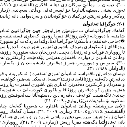
ڕەگەز و دابو نەریتێن توركمانان خۆ گونجاندن و بەردەوامی دانە ژیانێ
)
١-٢: جوگرافیا ئەنادوڵێ
گەلەك جوگرافیناسان ب شێوەیێن جۆراوجۆر جهێ جۆگڕافییێ ئەنادوڵێ د
شامێیە، یا دەوردایە ژلایێ ڕۆژئاڤا دەریا ڕۆمێ، كەنداوی قستەنتینیە و دە
�
(حاجی خەلیفە) د باسكرنا جوگرافیا ئەنادوڵێدا دیاردكەت كو سنوور
ڕۆژئاڤای ژ ئسكودارێ بەرەڤ باشوری ئەزمیر شۆر دبیت تا دەریا سپی 
تا ڕووبارێ فورات و ئەرزنجان دچیت، ئەرزنجان دبیتە سنوورێ ڕۆژهەلاتی هەت
(الدوادار، ١٩٨٨، ٣١).
دیسان دەڤەرێن ناڤەراستا ئەنادوڵێ ئەوژی ئەنقەرە (=ئەنكوریە)، و قونیە و
و سەردا)، و گرنكترین دەڤەرێن كەناری یێن باشوری لسەر دەریا ڕۆمێ، ئەوژی دەڤەرێن: ئەرمینا
چەندێ ناگەهینیت كو ئەڤ دەڤەرە دبن دەستهەڵاتا سەلجوقییێن ڕۆمێ
مەلاتییە بۆ ماوەیەك درێژ(زیباری، ٢٠٠٩، ٣١).
(القلقشندی،١٩١٥،ج٥ ،٣٤٠؛ ز