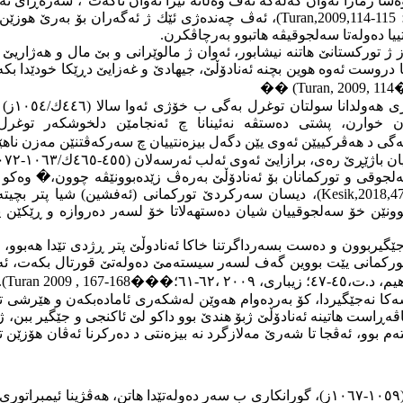
ا ژمارا ئەوان گەلەكە ئەڤ وەڵاتە تێرا ئەوان ناكەت"، سەرەڕای ئەڤێ
(Turan,2009,114-115
، ئەڤ چەندەژی ئێك ژ ئەگەران بۆ بەرێ هوزێن تور
یا دەولەتا سەلجوقیڤە هاتبوو بەرچاڤکرن.
وركمانێن ئوغوز ژ توركستانێ هاتنە نیشابور، ئەوان ژ مالوێرانی و بێ مال و ه
ا دروست ئەوە هوین بچنە ئەنادۆڵێ، جیهادێ و غەزایێ دڕێكا خودێدا ب
��
(Turan, 2009, 114
پشتی چە
ن، پشتی دەستڤە نەئینانا چ ئەنجامێن دلخوشكەر توغرل بەگ ڤەگەڕیاڤە
 بەگی د هەڤركییێن ئەوی یێن دگەل بیزەنتییان چ سەركەڤتنێن مەزن ناهێن
لجوقی و توركمانان بۆ ئەنادۆڵێ بەرەڤ زێدەبوونێڤە چوون،
�
(Kesik,2018,4
، دیسان سەركردێ توركمانی (ئەفشین) شیا پتر بچیتە د
بن العبری،١٩٩١ ،١٠٩)، ب ئەڤان پێشڤەچو‌ونێن خۆ سەلجوقییان شیان دەستهەلاتا خۆ لسەر 
گیربوون و دەست بسەرداگرتنا خاكا ئەنادوڵێ پتر ڕژدی تێدا هەبوو، 
وركمانی یێت بووین گەف لسەر سیستەمێ دەولەتێ قورتال بكەت، ئەوژی
٢٠٠٩ ،٦٢-٦١؛
���
.(Turan 2009 , 167-168
ەكا نەجێگیردا، كۆ بەردەوام هەوێن لەشكەری ئامادەبكەن و هێرشی تو
ەڕاست هاتینە ئەنادۆڵێ ژبۆ هندێ بوو داكو لێ ئاكنجی و جێگیر ببن،
ژ
ەم بوو، ئەڤجا تا شەرێ مەلازگرد نە بیزەنتی د دەركرنا ئەڤان هۆزێ