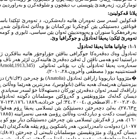
توماركرن، ژبەرهندێ پێویستی ب دیڤچون و شلوڤەكرن و بەراوردیێ د
پلانا ڤەكولینێ
:
ڤەكولین لسەر سێ تەوەران هاتیە دابەشكرن، د تەوەرێ ئێكێدا باسێ چا
قوناغێن دەستپێكی یێن كوچكرنا توركمانان بۆ وەڵاتێ ئەنادۆڵێ شەڕ
بەرفرەهکرنا سنوران و پەیوەندییێن ئەوان یێن سیاسی، ئابوری و کومەڵ
تەوەرێ ئێكێ/ پەیڤا ئەنادۆڵ و جوگرافیا وێ
.
١-١: چاوانیا هاتنا پەیڤا ئەنادۆڵ
ئەنادوڵ وەك دەڤەرەكا جوگرافی بناڤێن جۆراوجۆر هاتیە بناڤكرن ژئە
دراستیدا ئەو هەمی ناڤێن ل ئەڤێ دەڤەرێ هاتینەكرن لژێر هەر ناڤ و
سەبارەت پەیڤا ئەنادۆڵی یان ب یۆنانی ئەناتولی
,Arnold,1913,345)
قستەنتینیە بوو ( مصطفی وأخرون،٢٠١٠،٢٨).
�
مێژوویا دیاربوونا زاراڤێ ئەنادۆل
(Anatolia)
بۆ چەرخێ (٣ك/٩ز) دزڤریت، ئەڤ ناڤە ژی هەڤواتایێ زاراڤێ ئاسیا بچویكە
زاراڤەك لسەر ئەوان دەڤەرێن توركان دەستهەلاتا خۆ لسەر سەپاندی ژ خاكا بی
دیسان گەلەك مێژوونڤێس و گەڕۆكێن موسلمانان دگوتنە ئەنادۆڵێ (
ج٢٧،٦٣)، بەلێ دچەرخێن دەستپێكێ یێن ئیسلامی پەیڤا ڕۆم هەڤواتایێ
١٠٧٧ز) دەولەت دامەزراندین، هەر پاشكویێ ڕۆم پێڤە هاتەگرێدان (لیسترنج،١٩٥٤ ،١٥٩ ؛ مؤنس،١٩٨٧ ،٢٣٧)، و ب سەلجۆقییێن ڕۆمێ هاتنە ناڤكرن
دەولەتا سەلجوقییێن ڕۆمێ و دامەزڕاندنا میرگەهێن توركمانی یێن س