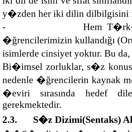
iki dil de isim ve sıfat sınıfland
y�zden her iki dilin dilbilgisini
-
Hem T�rk�
�ğrencilerimizin kullandığı (O
isimlerde cinsiyet yoktur. Bu da,
Bi�imsel zorluklar, s�z konusu
nedenle �ğrencilerin kaynak me
�eviri sırasında hedef dile
gerekmektedir.
2.3.
S�z Dizimi(Sentaks) Al