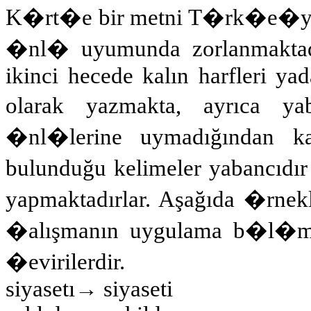
K�rt�e bir metni T�rk�e�ye �
�nl� uyumunda zorlanmaktadı
ikinci hecede kalın harfleri ya
olarak yazmakta, ayrıca y
�nl�lerine uymadığından ka
bulunduğu kelimeler yabancıdı
yapmaktadırlar. Aşağıda �rnekl
�alışmanın uygulama b�l�m�
�evirilerdir.
siyasetı→ siyaseti