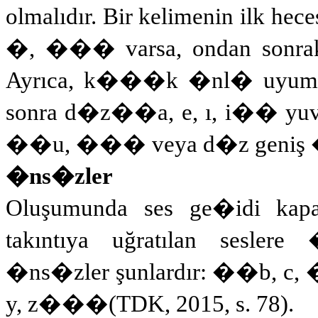
olmalıdır. Bir kelimenin ilk hece
�, ��� varsa, ondan sonraki
Ayrıca, k���k �nl� uyumun
sonra d�z��a, e, ı, i�� yuva
��u, ��� veya d�z geniş �
�ns�zler
Oluşumunda ses ge�idi kapal
takıntıya uğratılan sesler
�ns�zler şunlardır: ��b, c, �, d, f
y, z��
�
(TDK, 2015, s. 78)
.