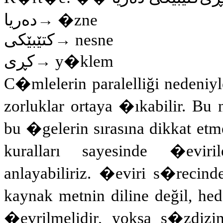
دەریا
→ �zne
کتێبێکى
→ nesne
کڕى
→ y�klem
C�mlelerin paralelliği nedeniyl
zorluklar ortaya �ıkabilir. Bu
bu �gelerin sırasına dikkat et
kuralları sayesinde �eviri
anlayabiliriz. �eviri s�recin
kaynak metnin diline değil, hed
�evrilmelidir, yoksa s�zdizim