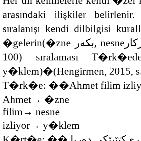
Her dil kelimelerle kendi �zel 
arasındaki ilişkiler belirl
sıralanışı kendi dilbilgisi kur
�gelerin(�zne
بکەر
, nesne
کار
100)
sıralaması T�rk�ede
y�klem)
�
(Hengirmen, 2015, s
T�rk�e: ��Ahmet filim izl
Ahmet
→
�zne
filim→ nesne
izliyor
→
y�klem
K�rt�e: ��
دەریا
کتێبێکى
ڕى