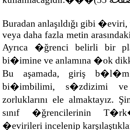
Buradan anlaşıldığı gibi �eviri,
veya daha fazla metin arasındaki 
Ayrıca �ğrenci belirli bir p
bi�imine ve anlamına �ok dikka
Bu aşamada, giriş b�l�m�n
bi�imbilimi, s�zdizimi ve 
zorluklarını ele almaktayı
sınıf �ğrencilerinin T�
�evirileri incelenip karşılaştıkla