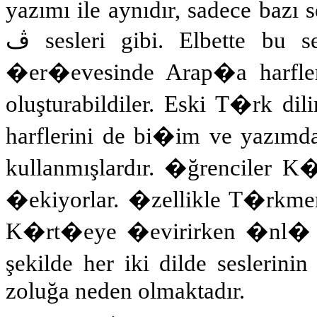
yazımı ile aynıdır, sadece bazı s
ڤ
sesleri gibi
. Elbette bu s
�er�evesinde Arap�a harflerin
oluşturabildiler. Eski T�rk di
harflerini de bi�im ve yazımda
kullanmışlardır. �ğrenciler
�ekiyorlar. �zellikle T�rkme
K�rt�eye �evirirken �nl� har
şekilde her iki dilde seslerini
zoluğa neden olmaktadır.