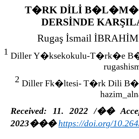
T�RK DİLİ B�L�M� 
DERSİNDE KARŞIL
Rugaş İsmail İBRAHİ
1
Diller Y�ksekokulu-T�rk�e B�l�
rugashis
2
Diller Fk�ltesi- T�rk Dili B�l
hazim_al
Received: 11. 2022 /
��
Acce
2023
���
https://doi.org/10.26