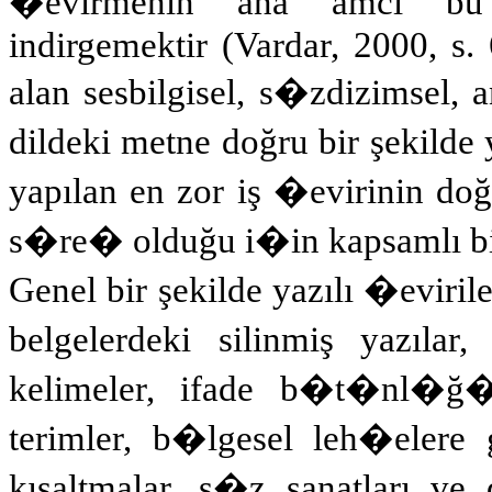
�evirmenin ana amcı bu
indirgemektir (Vardar, 2000, s.
alan
sesbilgisel
, s�zdizimsel, 
dildeki metne doğru bir şekilde 
yapılan en zor iş �evirinin doğ
s�re� olduğu i�in kapsamlı bir 
Genel bir şekilde yazılı �evirile
belgelerdeki silinmiş yazılar
kelimeler, ifade b�t�nl�ğ�nd
terimler, b�lgesel leh�elere g
kısaltmalar, s�z sanatları ve d