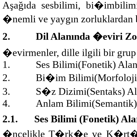
Aşağıda sesbilimi, bi�imbilim
�nemli ve yaygın zorluklardan 
2.
Dil Alanında �eviri Zo
�evirmenler, dille ilgili bir grup
1.
Ses Bilimi(Fonetik) Alan
2.
Bi�im Bilimi
(Morfoloj
3.
S�z Dizimi(Sentaks) Al
4.
Anlam Bilimi(Semantik)
2.1.
Ses Bilimi (Fonetik) Al
�ncelikle T�rk�e ve K�rt�enin