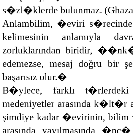
s�zl�klerde bulunmaz. (Ghazala
Anlambilim, �eviri s�recinde 
kelimesinin anlamıyla da
zorluklarından biridir, ��nk
edemezse, mesaj doğru bir şe
başarısız olur.
�
B�ylece, farklı t�rlerdek
medeniyetler arasında k�lt�r 
şimdiye kadar �evirinin, bilim
arasında yayılmasında �nc�