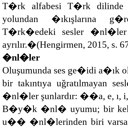
T�rk alfabesi T�rk dilinde 2
yolundan �ıkışlarına g�re
T�rk�edeki sesler �nl�ler
ayrılır.
�
(Hengirmen, 2015, s. 6
�nl�ler
Oluşumunda ses ge�idi a�ık olan
bir takıntıya uğratılmayan se
�nl�ler şunlardır:
��
a, e, ı
B�y�k �nl� uyumu; bir kelim
u�� �nl�lerinden biri varsa 