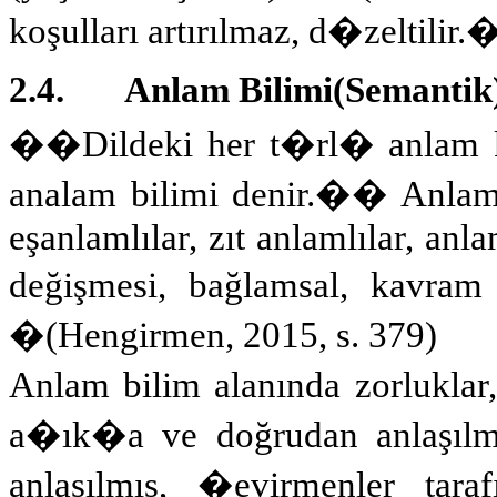
koşulları artırılmaz, d�zeltilir.
2.4.
Anlam Bilimi(Semantik)
��Dildeki her t�rl� anlam kon
analam bilimi denir.��
Anlam
eşanlamlılar, zıt anlamlılar, an
değişmesi, bağlamsal, kavram
�
(Hengirmen, 2015, s. 379)
Anlam bilim alanında zorluklar,
a�ık�a ve doğrudan anlaşılma
anlaşılmış, �evirmenler tar