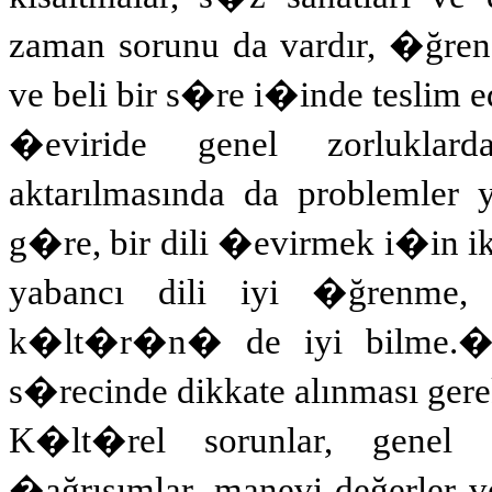
zaman sorunu da vardır, �ğrenc
ve beli bir s�re i�inde teslim e
�eviride genel zorluklar
aktarılmasında da problemler y
g�re, bir dili �evirmek i�in ik
yabancı dili iyi �ğrenme, 
k�lt�r�n� de iyi bilme.
s�recinde dikkate alınması ger
K�lt�rel sorunlar, genel 
�ağrışımlar, manevi değerler ve