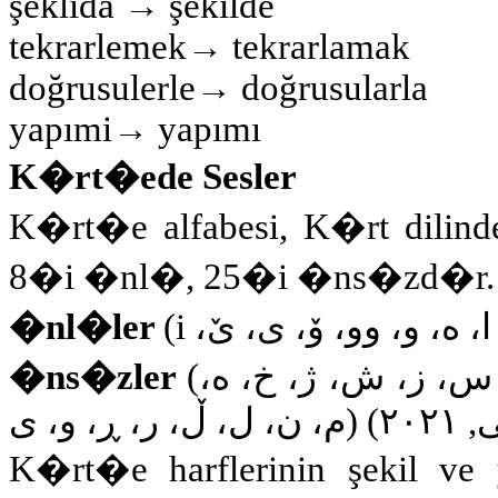
şeklıda → şekilde
tekrarlemek→ tekrarlamak
doğrusulerle→ doğrusularla
yapımi→ yapımı
K�rt�ede Sesler
K�rt�e alfabesi, K�rt dilinde
8�i �nl�, 25�i �ns�zd�r.
�nl�ler
(
i
ا، ه، و، وو، ۆ، ى، ێ،
�ns�zler
(
س، ز، ش، ژ، خ، ه
م، ن، ل، ڵ، ر، ڕ، و، ى
)
(
٢٠٢
K�rt�e harflerinin şekil ve 