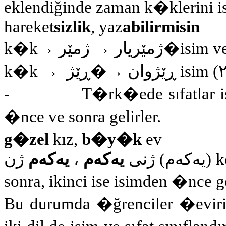
eklendiğinde zaman k�klerini 
hareket
sizlik
, yaz
abilirmisin
k�k
→
ژمێر
→
ژمێریار
�
isim v
k�k →
ڕێژ
�
→
ڕێژوان
isim
(
-
T�rk�ede sıfatlar 
�nce ve sonra gelirler.
g�zel
kız,
b�y�k
ev
ژن
یەکەم
،
یەکەم
ژنى
(
یەکەم
) k
sonra, ikinci ise isimden �nce g
Bu durumda �ğrenciler �evir