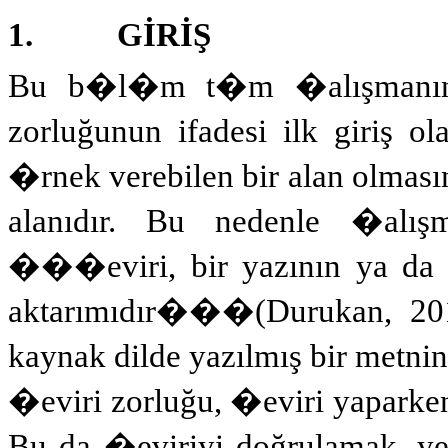
1.
GİRİŞ
Bu b�l�m t�m �alışmanın gi
zorluğunun ifadesi ilk giriş o
�rnek verebilen bir alan olmasın
alanıdır. Bu nedenle �alışm
���eviri, bir yazının ya da k
aktarımıdır��
�
(Durukan, 20
kaynak dilde yazılmış bir metnin 
�eviri zorluğu, �eviri yaparken 
Bu da �eviriyi doğrulamak, y