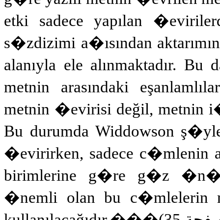
etki sadece yapılan �evirile
s�zdizimi a�ısından aktarımın
alanıyla ele alınmaktadır. Bu
metnin arasındaki eşanlamlılar
metnin �evirisi değil, metnin i
Bu durumda Widdowson ş�yle
�evirirken, sadece c�mlenin an
birimlerine g�re g�z �n�n
�nemli olan bu c�mlelerin m
kullanılacağıdır.��
�