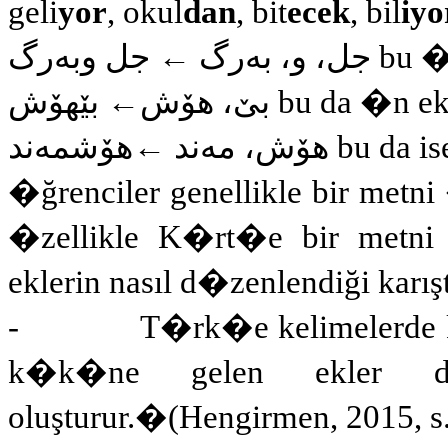
geli
yor
, okul
dan
, bit
ecek
, bil
iy
جل وبەرگ
بەرگ ←
جل، و،
bu �r
بێ، هۆش← بێهۆش
bu da �n ekl
هۆش، مەند ←هۆشمەند
bu da ise
�ğrenciler genellikle bir metni
�zellikle K�rt�e bir metn
eklerin nasıl d�zenlendiği karışt
-
T�rk�e kelimelerde 
k�k�ne gelen ekler değ
oluşturur.
�
(Hengirmen, 2015, s