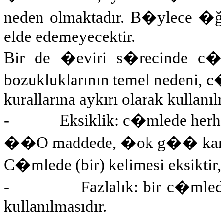
neden olmaktadır. B�ylece �ğr
elde edemeyecektir.
Bir de �eviri s�recinde c�
bozukluklarının temel nedeni, 
kurallarına aykırı olarak kullanı
-
Eksiklik: c�mlede herh
��
O maddede, �ok g�� karş
C�mlede (bir) kelimesi eksiktir
-
Fazlalık: bir c�mled
kullanılmasıdır.