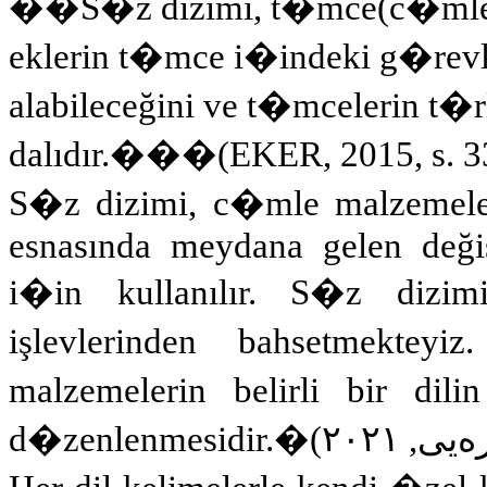
��S�z dizimi, t�mce(c�mle) b
eklerin t�mce i�indeki g�revler
alabileceğini ve t�mcelerin t�rle
dalıdır.��
�
(EKER, 2015, s. 3
S�z dizimi, c�mle malzemeleri
esnasında meydana gelen değiş
i�in kullanılır. S�z dizim
işlevlerinden bahsetmekte
malzemelerin belirli bir dilin
d�zenlenmesidir.
�
(
یى, ٢٠٢١