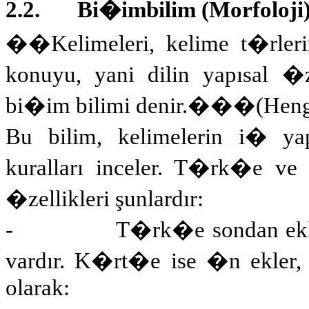
2.2.
Bi�imbilim (Morfoloji)
��Kelimeleri, kelime t�rleri
konuyu, yani dilin yapısal �zel
bi�im bilimi denir.��
�
(Heng
Bu bilim, kelimelerin i� yapıs
kuralları inceler. T�rk�e v
�zellikleri şunlardır:
-
T�rk�e sondan eklem
vardır. K�rt�e ise �n ekler, 
olarak: