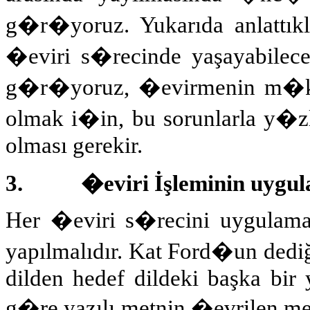
g�r�yoruz. Yukarıda anlattık
�eviri s�recinde yaşayabilece
g�r�yoruz, �evirmenin m�kem
olmak i�in, bu sorunlarla y�z
olması gerekir.
3.
�eviri İşleminin uygul
Her �eviri s�recini uygulamak 
yapılmalıdır. Kat Ford�un dediğ
dilden hedef dildeki başka bir 
g�re yazılı metnin �evrilen met