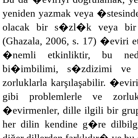
yeniden yazmak veya �stesind
olacak bir s�zl�k veya bir t
(Ghazala, 2006, s. 17) �eviri e
�nemli etkinliktir, bu ned
bi�imbilimi, s�zdizimi ve 
zorluklarla karşılaşabilir. �ev
gibi problemlerle ve zorlukl
�evirmenler, dille ilgili bir g
her dilin kendine g�re dilbilgi
diğer dillerden farklıdır
�
ve bu 