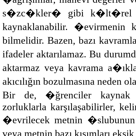
s�zc�kler
�
gibi k�lt�rel r
kaynaklanabilir. �evirmeni
bilmelidir. Bazen, bazı kavram
ifadeler aktarılamaz. Bu duru
aktarmaz veya kavrama a�ıkla
akıcılığın bozulmasına neden ola
Bir de, �ğrenciler kaynak 
zorluklarla karşılaşabilirler, 
�evrilecek metnin �slubunun za
veya metnin bazı kısımları eksik 