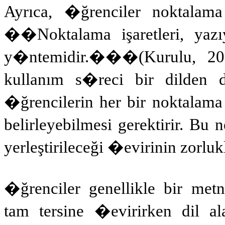
Ayrıca, �ğrenciler noktalama i
��Noktalama işaretleri, ya
y�ntemidir.��
�
(Kurulu, 20
kullanım s�reci bir dilden di
�ğrencilerin her bir noktalam
belirleyebilmesi gerektirir. Bu 
yerleştirileceği �evirinin zorlukl
�ğrenciler genellikle bir 
tam tersine �evirirken dil alan