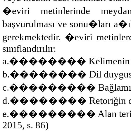
�eviri metinlerinde meydan
başvurulması ve sonu�ları a�ık
gerekmektedir. �eviri metinlerd
sınıflandırılır:
a.
��������
Kelimenin 
b.
��������
Dil duygus
c.
���������
Bağlamı
d.
��������
Retoriğin 
e.
���������
Alan ter
2015, s. 86)