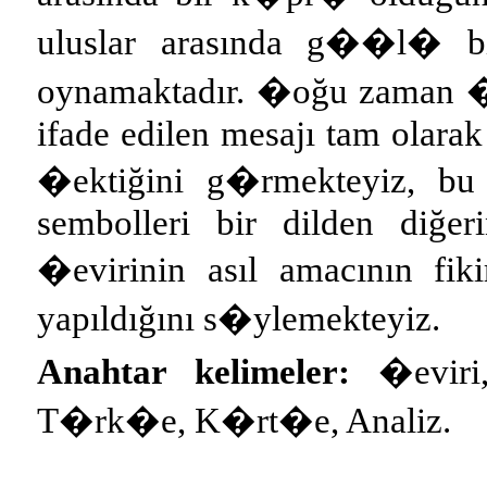
uluslar arasında g��l� bi
oynamaktadır. �oğu zaman �
ifade edilen mesajı tam olara
�ektiğini g�rmekteyiz, bu
sembolleri bir dilden diğeri
�evirinin asıl amacının fiki
yapıldığını s�ylemekteyiz.
Anahtar kelimeler:
�eviri
T�rk�e, K�rt�e, Analiz.