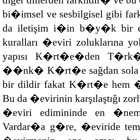
bi�imsel ve sesbilgisel gibi fark
da iletişim i�in b�y�k bir en
kuralları �eviri zoluklarına y
yapısı K�rt�e�den T�rk�e�y
��nk� K�rt�e sağdan sola ol
bir dildir fakat K�rt�e hem �
Bu da �evirinin karşılaştığı zorl
�eviri edimininde en �nemli 
Vardar�a g�re, �eviride temel 