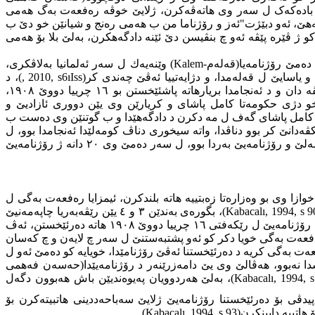
 د بەرامبەردا حکومەتێ هەلویستێ خو بەرامبەری رەفعەت بەگی دیارکر دەمێ ل ١٨ چرییا ئێکێ ١٩٠٨ بادەکەک ل سەر وی هاتەڤەکرن، ژلایێ خوڤە رەفعەت بەگ هەمی
٢ چرییا ئێکێ جارەکا دیتر دهێتە داخوازکرن بو دادگەهێ، ئەو دبێژت"ئەز و رۆژناما من ب هەمی رەنج و شیانێن خو دێ ب
و ژ ڤێرە پێڤە ئەو چ بنڤیسن دێ ئێنە دادگەهکرن، بەلێ بلا بۆ هەمی
دەمێ رۆژنامه‌یا(قەلەم
Kalem-
) وێنه‌یه‌ك ل سەر ئەلمانیا بەلاڤکری،
 یاسایێ ل قەلەمدا، و دژایەتییا ئەڤێ چەندی کر(
Iss
ı
, 2010, s6
)، د
هەردوو توهمەتاندا چ توهمەتێن بهێز نەبوون بۆ گرتنا رەفعەت بەگی د هەردوو بادەکێن دادگەهێدا ئەوی بەرسڤا خو ل قولاچکێن دادگەهێڤە دان و د ئەنجامدا بریارهاتە پاشئێخستن بو ١٦ چرییا دووێ ١٩٠٨،
خو دژی حکومەتا کامل پاشای و کریارێن وی یێن دووری ئازادیێ و
ێ، کامل پاشای گەف ل مە دکرن د دادگەهێدا و ب گوتنێن وی دەست ب
انێ کر بوو دناڤدا، واتە سیخوری دناڤ کومەلێدا ئەنجامدا بوو، ل
کانوونا دووێ ١٩٠٩ حکومەتێ بسەر کومەلێدا گرت و ئەندامێن ئەڤێ کومەلێ گرتن، بەلی بەری ئەڤی دەمی رەفعەت بەگی دەست ژ کومەلێ و رۆژنامه‌یێ بەردا بوو، ل سەر دەمێ وی ٢٠ دانە ژ رۆژنامه‌یێ
مەنیێ کر، ژ وێرێ ژی داخوازا وی بو وەزارەتا زەبتییە هاتە بلندکرن، ئیمزایا رەفعەت بەگی ل
Kabacalı, 1994, s 9
)
، بگورەی بەندێن ٣ و ٤ یێن رێڤەبەریا چاپەمەنیێ
بریار ب کوم ل سەر رازیبوونا داخوازییا وی هاتەکرن، ب رەنگەکێ بلەز رازیبوون ل سەر داخوازییا وی هاتەکرن و هەر زویکا هژمارا ئێکێ یا رۆژنامه‌یێ ل رێکەفتی ١٦ چرییا دووێ ١٩٠٨ هاتە دەرئێخستن، ئەڤ
 رەفعەت بەگی خویا دکر کو ئەو پشتبەستنێ ل سەر چ لایەن و چ کەسان
عەت بەگی کریە د دەرئێخستنا ئەڤێ رۆژنامێدا، خویایە کو دەمێ ئەو ل
دا نەبوو، هەڤالێ وی یێ دامەزرێنەر د رۆژنامه‌یێدا(حەسەن فەهمی
Kabacalı, 1994, 
)
، بەلێ هەردوویان پەیوەندیێن باش هەبوون دگەل
دڤی بۆ دەرئێخستنا رۆژنامه‌یێ ژلایێ سەباحەددینی هاتبیتەکرن بۆ
هاتییە دابینکرن
(
Kabacalı, 1994, s 93
)