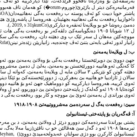
بەرسڤەکێ بۆ وەزارەتا ناڤخوو فرێدکەت، تێدا دیارکرییە کو ئەڤ
فەرمانبەرەکێ دیتر ل باژێرێ(چوروم
�orum-
) کو هەمان ناڤ هەبوو
پاشتر خویا دبیت کو ئەڤ پوستە ب رەفعەت بەگی نەهاتییەدان(
BOA
داخوازییا رەفعەت بەگی نەهاتییە بجهئینان. هەروەسا ل پاشه‌رۆژێ 
دەمێ رەوشا خو بو ویلایەتا ئەنقەرە دیارکری(
Co
şkun
, 2019, s 31
).
ل ١٢ شوباتا ١٩٠٥ دەنگوباسەکێ دلڤەکەر بو رەفعەت ب
مووچەکێن مەهان ل سەر ئێک ب وی دهێنە دان، رەفعەت بەگی سکالی
زانیار لدور ئەڤی بابەتی بتنێ ئەڤ چەندەیە، زانیاریێن زێدەتر نینن(
Rıfat
ب:
ل ویلایەتا یەمەنێ
دهێتە گوتن کو نێزیکی ٣ سالان مایە ل ویلایەتا یەمەنێ، کەواتە ل سالا ١٩٠٥ بۆ یەمەنێ هاتییە هنارتن(
سالان ژ ئازادییا خو هاتییە بێ بەهرکرن، ژ دوورئێخستنەکێ بو ئێکا
ئەوی کرییە، هەروەسا دیارکرییە کو دووماهیک جهێ ئەو بۆ هاتییە دوو
کودەتایا ١٩٠٨ ئەو گەلەک ژ پایتەختێ دەولەتێ یێ دووربوو، 
ئەوی بوراندی ل یەمەنێ ئەوێ بێ مووچە و کار بوو، رەفعەت بەگی د لایحەکا ١٦ لاپەریدا ئەوا بو وەزارەتا نا
سیێ: رەفعەت بەگ ل سەردەمێ مەشرووتییەتێ ١٩٠٨-١٩١٨
آ: ڤەگەریان بۆ پایتەختی-ئیستانبولێ
تیرمه‌ها ١٩٠٨ ئەو د گەل سێ هەڤالێن خو ب ناڤێن(زییا م
ئیستانبولێ کاركرن بوو دژی سولتان عەبدولحەمیدێ دووێ(
(
Beyhan,