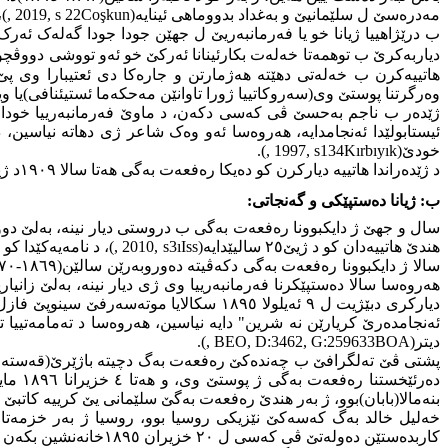
مەدرەسێ ل سلێمانیێ و بەغداد بدووماهی ئینایە(
Coşkun
, 2019, s 22
دیاربەکرێ ب توهمەتا خەلەت بکارئینانا ئەرکێ خو ئەو تووشی دووڤچ
هاتییەکرن ب خەلەتی دهێتە هەژمارتن و جارەکا دی ئعتیبارا وی پێ
وەرگرتنا پوستێ وی(سەروکاتییا ژورا تاوانێن مەحکەما ئستیئنافی)یا وی
ژێدەر ب ناجم بەحسێ ڤی کەسی دکەن، د ماوێ فەرمانبەرییا خودا بت
خودێ(
Kırbıyık
, 1997, s134
).
د ژێدەراندا هاتییە دیارکرن کو دەیکا رەفعەت بەگی هەتا سالا ١٩٠٩د ژیانێدا بوویە، بەلێ دەربارەی تاکێن خێزانا وی یێن دیتر چ پێزانینێن ل بەردەست نینن(
ب: ژیانا دەستپێکی و گەنجاتی:
هندێ هاتییەدان کو د ژیێ٢٥ سالیێدایە(
Iss
ı
, 2010, s3
)، د نامەیه‌کێدا کو هاتییە نڤیسان ژ ل
هەروەسا سالا دەستپێکرنا فەرمانبەرییا وی ژی دیار نینە، بەلێ زانیاریێن ه
دیارکری دبێژیت ل ٩ ئەیلولا ١٨٩٥ سکالا
ئەنجامدەرێ کریارێن نە شرین" دایە نیاسین، هەروەسا د تەمامەتییا
دیتر(
BOA
, BEO, D:3462, G:259633
).
پشتی ڤێ تەلگرافێ ب چەندەکێ رەفعەت بەگ دچیتە باژێرێ(قەستەموونو
دەرئێ
بنەمالا(بابان)بوو، ژ بەر هندێ رەفعەت بەگێ سلێمانی یێ کرییە کاتب
خەلیل خالد بەگ کەسەکێ نێزیکی روسیا بوو، روسیا ژ بەر خزمەتا و
کاربدەستێن دەولەتێ ڤی کەسی ل ٢٠ خزیران ١٨٩٥خانەنشین بکەن و ب رەنگەکێ نەچاری ل باژێرێ قەیسەریێ ئاکنجی دکەن(