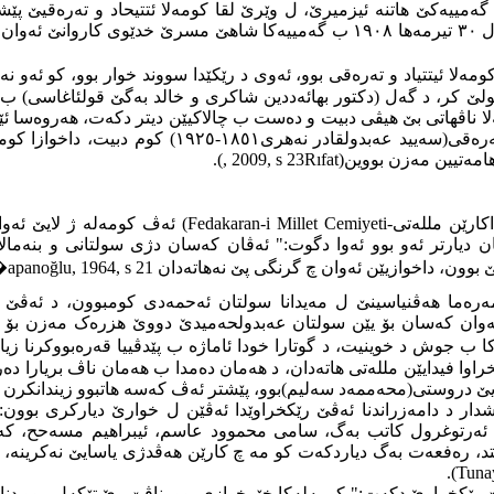
مییەکێ هاتنە ئیزمیرێ، ل وێرێ لقا كومه‌لا ئتتیحاد و تەرەقیێ پ
ئیستانبولێ برێکەفتن، ئەو باژێرێ ئەو ب سالان بوو ژێ دوورکەفتی، ل ٣٠ تیرمەها ٠٨
لا ئیتتیاد و تەرەقی بوو، ئەوی د رێکێدا سووند خوار بوو، کو ئەو ن
ێ کر، د گەل (دکتور بهائەددین شاکری و خالد بەگێ قولئاغاسی) ب رەن
ا ناڤهاتی بێ هیڤی دبیت و دەست ب چالاکیێن دیتر دکەت، هەروەسا ئێ
بوو دگەل ئەرمەنان، پاشی دگەل سەروکێ کومەلا کورد 
هامەتیین مەزن بووین(
Rıfat
, 2009, s 23
).
ارێن مللەتی-
Fedakaran-i Millet Cemiyeti
) ئەڤ کومەلە ژ لایێ ئەوا
یان دیارتر ئەو بوو ئەوا دگوت:" ئەڤان کەسان دژی سولتانی و بنەما
بوون، داخوازیێن ئەوان چ گرنگی پێ نەهاتەدان
apanoğlu, 1964, s 21
وان کەسان بۆ یێن سولتان عەبدولحەمیدێ دووێ هزرەک مەزن بۆ دکر،
ا ب جوش د خوینیت، د گوتارا خودا ئاماژە ب پێدڤییا قەرەبووکرنا زیان
ێکخراوا فیدایێن مللەتی هاتەدان، د هەمان دەمدا ب هەمان ناڤ بریارا 
روستی(محەممەد سەلیم)بوو، پێشتر ئەڤ کەسە هاتبوو زیندانکرن و هەر
شدار د دامەزراندنا ئەڤێ رێکخراوێدا ئەڤێن ل خوارێ دیارکری بوون
ەرتوغرول کاتب بەگ، سامی محموود عاسم، ئیبراهیم مسەحح، کەیگو
، رەفعەت بەگ دیاردکەت کو مە چ کارێن هەڤدژی یاسایێ نەکرینە، ئە
).
Tunay
ێ رێکخراوێ دکەت:"
کومەلەکا خێرخوازی بوو، ناڤێ وێ تێکەل ببوو دناڤب