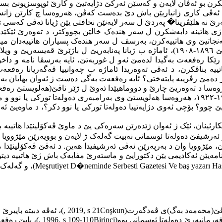
تکرن بو ئەڤان لایەن و کەسێن ئەرکێ دژایەتیێ و کارێ ئوپوسزیونێ 
ا ئەڤی کاری زانیاریێن باش دێ بدەست کەڤن، هەروەسا چ کارێن زانس
ێ نە هلێڤرینا
�
پەردێ ل سەر لایەنێن نخافتی یێن ژیانا ئەڤی کەسی 
وگەنجاتیێ وی هاتییەکرن، بەرسڤ ل سەر هندەک پسیاران هاتییەدان م
ئەنجامداینە؟. د تەوەرێ دووێدا ئەوێ هاتییە بناڤکرن ب(ژیانا پەنابەریێ ١٨٩٦-١٩٠٨)، ئاماژە
ا رەفعەت بەگیدا لدەمێ ئەو ل غوربەتێ، ئایە بەرسڤا نامە و داخوازی
فعەت بەگ ل سەردەمێ مەشرووتییەتا دووێ ١٩٠٨-١٩١٨)هاتییە بناڤکرن، د ئەڤی تەوەریدا ئاماژە ب
دەمێ زڤرییە پایتەختی؟ ئایە رەفعەت بەگی دەست ژ ئەوان بهایان بەردا ئ
سەر هەلویستێ رەفعەت بەگی ژ بزاڤا سەربەخو یا تورکی یا نوو ١٩١٩-١٩٢٢، هەروەسا هەلویستێ وی
 چوو؟ بۆچی ئەوی دژایەتییا دەولەتا تورکی یا نوو دکر؟، د ماوەیێ ئە
کارئینان، ئێک ژ ئەوان ژێدەرێن سەرەکی یێ د ماوێ ڤەکۆلینێدا هاتییە ب
 ئەرشیفێ دەولەتا ئوسمانی نەبیت گەلەک ژ لایەن و بوویەرێن مێژووی
 مێژوویا وان د بەرپەرێن ئەڤی ئەرشیفیدا هەین. د ئەڤێ ڤەکۆلینێدا مف
امەیێن ئەکادیمی یێن دکتورایێ و ماستەرێ مفایەک باش ژێ هاتییە دیتن
Meşrutiyet D�neminde Serbesti Gazetesi Ve baş yazarı H
)، و گەلەک 
اڤێ(محه‌مه‌د بەگ)ی ڤەدگەرت(
Coşkun
, 2019, s 21
)، ئەڤە دبیتە باپیر
, 1996, s 109-110
Birinci