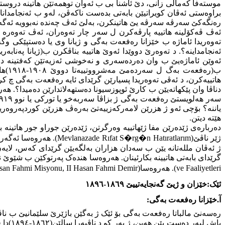
موستەفا کەمالی زانی، دێ ئاشنا بی ب ئەوان توهمەتێن هاتینە دروس
براوەستی ئەڤان کویراتیێن بابەتی بدەست ناکەڤن، لەو ب ئەنجامدان
رەنگەکێ سەرڤە سەرڤە یێ هاتینکرن، بەلێ ئەڤ چەندە نەبوویە ئەگەر
تەوەریدا ئاماژە ب خێزانا رەفعەت بەگی و ژیانا وی یا دەستپێکی 
ئەوێن ئاماژەیێ ب وان دەردەسەری و نەخوشی ئەزیەتێن کەفتینە د رێک
ب(رە
هاتییەکرن، د ئەڤی تەوەریدا پسیارێن گرێدای ئایە رەفعەت بەگی چ کر 
یاننە؟ بۆچی ئەو ژ هزرێن لامەرکەزییەتێ بەرەڤ هزرێن کوردپەروەریێ
هێتە دیتن.
دەربارەی ژێدەرێن مفا ژێهاتییە وەرگرتن، ژێدەرێن جوراو جور هاتینە ب
ژێر ناڤێ(
Mevlanazade Rıfat S�rg�n Hatıratlarım
). هەروەسا ئەگەر
ژ ئەڤان مللەتانە یێن ب سەدان هزاران بەلگەیێن گرێدای کەس، لایەن،
گرێدای بابەتی هاتیینە بکارئینان. هەروەسا هندەک پەرتوکێن ب شێوێ ن
ve Faaliyetleri
). هەروەسا(
Hasan Fahmi Demir
, II
asan Fahmi Misyonu
ئێک:خێزان و ژیێ گەنجایەتییێ ١٨٦٩-١٨٩٦
آ.خێزانا رەفعەت بەگی:
رەسەنێ مالباتا رەفعەت بەگی بۆ ئێک ژ بەگێن باژێرێ سلێمانیێ ب ن
باش لبەر دەست یێن هەین، ژ بەر کو د ناڤبەرا سالێن(١٨٦٢-١٨٩٤)دا فەرمانبەرێ دەولەتا ئوسمانی بوو(