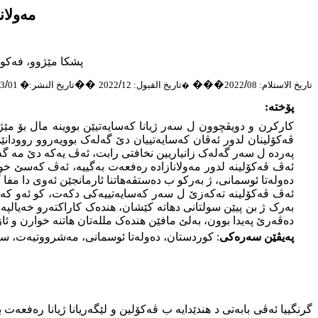
مەولانازادە ر
پشکا مێژوو
،
فەکول
/
��
/
���
/
تاريخ الاستلام:
08
2022
تاريخ القبول:
12
2022
تاريخ النشر:
�
01
3
�
پۆختە:
کارکرن و دویڤچوون ل سەر ژیانا کەسایەتیێن بووینە مال بۆ مێژو
ڤەکۆلینان لدور ئەڤا
ن
کەسایەتییان دێ گەلەک بوویەروو روودانێن
پەردە ل سەر گەلەک زانیاریین نخافتی رابت، ئەڤ یەکە دێ مە گەهی
ئەڤ ڤەکۆلینە لدور مەولانازادە رەفعەت بەگییە، ئەڤ کەسێ خودان
دەولەتا ئوسمانی، ژ بەرکو ب دەستڤەهاتنا ئارمانجێن ئەوی دا مفا گ
ئەڤ ڤەکۆلینە تەکەزێ ل سەر کەسایەتییەکی دکەت، کو ئەو کەس ل
بەرک ژ بن پیێن سولتانی دهاتە کێشان، هندەک کاراکتەرو خەیالپە
دەڤەرێ پەیدا بوون، بەلێ مافێن هندەک مللەتان هاتنە خوارن و ئا
پەیڤێن
سەرەکی
: کوردستان، دەولەتا ئوسمانى، مەشرووتیەت، 
گرنگییا ئەڤی بابەتی د هندێدایە ب ڤەکۆلین و لێگەریانا ژیانا رەفعە