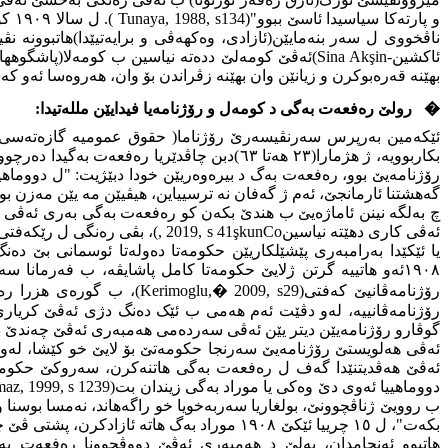
و پارتەکا سیاسیدا ئاسێ ببوو"
(
Tunaya, 1988, s134
)
. ل سالا ١٩٠٩ کومەلێ په‌یره‌وێ ناڤخوویی یێ کومەلێ د رۆژناما(حقوق عمومیە گازەتەسی
ناڤخووی ل سەر بنەمایێن(ئازادی، وەکهەڤی و برایەتیێدا)هاتبوونە 
ئاکشین
Sina Akşin-
)ئەڤێ کومەلێ ددەتە نیاسین ب کومەلا(پاشگوهها
بهێنە قەرەبوکرن و زیانێن وان بهێنە زڤراندن بۆ وان، هەروەسا ئەو ک
�
رولێ رەفعەت بەگی د کومەل و رۆژنامه‌یا فیدایێن مللەتیدا:
ئێکەمین بەرپرس
سەرنڤیسەرێ
بکاربوویە، ژ هژمارا(٢٣ هەتا ٦٣)دبن چاڤدێریا رەفعەت بەگیدا دەرچوو،
رۆژنامه‌یێ بوو، رەفعەت بەگ د بیرەوەریێن خودا دبێژیت: "ل دووماهیێ
گەهشتنا ئارمانجێ، ئەم ژ گەفان نە ترسییاین، هیڤیێن مە یێن مەزن بو
چ بەلگە نینن ئاماژەیێ ب هندێ بکەن کو رەفعەت بەگی بەری ئەڤی کا
ئەڤی کاری دهێتە نیاسین
Co
şkun
, 2019, s 41
یا ئێکێدا بەرامبەری پێشێلکاریێن حکومەتا دەولەتا ئوسمانی بێ دە
١٩٠٨ئەو هاتییە گرتن ژلایێ حکومەتا کامل پاشایڤە، ب فەرمان
رۆژنامەڤانیێ کەفتی(
2009, s29
�
Kerimoglu,
)، ب گورەی هزرا رەفع
رۆژنامەڤانییە، لەو دڤێت ئەم هەمی ب ئێک دەنگ دژی ئەڤێ کریارێ 
گوڤارو رۆژنامه‌یێن دیتر یێن ئەڤی سەردەمی هەمبەری ئەڤێ چەندێ دبێ
ئەڤێ هەڤدیتنێدا گەف ل رەفعەت بەگی هاتنەکرن، سەروکێ حکومە
دووماهییا ئەوی دێ وەکی یا موراد بەگی زیندان بت(
az, 1999, s 1239
ب روویێ ژناڤچوونێ، بولغاریا سەربەخویا خو راگەهاند، نەمسا بوسنا
بکەت"، ل ١٥ چرییا ئێکێ ١٩٠٨ موراد بەگ ها
هاتبوو ئەنجامدان، بەلێ د هەمبەری ئەڤێ دووڤچوونا رەفعەت بە