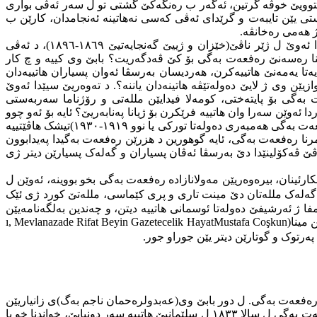
بستوویێ خوڤە گرتین، ئەگەر ب رەنگەکێ گشتی تو ل سەر ئەڤی بواری
تی یێن تایبەت و گرێدای ئەڤی کەسی نەهاتینە ئەنجامدان، کارێن ب
ژ هەمی رەخانڤە.
ئەڤ ڤەکۆلینە هاتییە پارڤەکرن ل سەر چار تەوەران، ئەڤ تەوەرە ژی هاتینە دابەشکرن ل سەر هندەک خالێن بچووکتر، د تەوەرێ ئێکێدا ئەوێ ل ژێر ناڤێ(خێزان و ژییێ گەنجایەتیێ ١٨٦٩-١٨٩٦)، د ئەڤی
ینا رەسەنێ رەفعەت بەگی بۆ کێ ڤەدگەریت؟ بابێ وی کییە و چ کار
 ب ژیانا پەنابەریێ ل باژێرێ قەیسەریێ و ویلایەتا یەمەنێ هاتییەکرن، هەردیسان بەرسڤا ئەوان پسیاران هاتییەدان
ێن وی ژ لایێ دەولەتێڤە هاتینەدان یاننە؟. د تەوەریێ سیێدا ئەوێ
 چەوانییا ڤەگەریانا رەفعەت بەگی بۆ پایتەختی، کومەلا فیدایێن مللەتی و رۆژناما سەربەستی
ەوێن سەرا وان هاتییە فرێکرن بۆ ژیانا پەنابەریێ؟ ئایە بۆ ئەو چوو
دناڤا وان پێکهاتەیێن ب کارێ ئوپوزسیونا دەستهەلاتدارێن دەمیدا؟. هەروەسا د تەوەریێ چارێ و دووماهیێدا ئەوێ ل ژێر ناڤێ(هەلویستێ رەفعەت بەگی هەمبەری دەولەتا تورکی یا نوو ١٩١٩-١٩٣٠)تیشک هاڤێتییە
 بەرامبەری دەولەتا تورکی یا نوو و مرنا رەفعەت بەگی، ئایە گوهورین د هزرێن رەفعەت بەگیدا پەیدابوون
ڤێ ڤەکۆلینێدا دێ بەرسڤا ئەڤان پسیاران و گەلەک پسیارێن دیتر ژی
کارئینان، بیرەوەریێن مەولانازادە رەفعەت بەگی بخو بووینە، ئەوێن ل
ا گەلەک مللەتان دێ مینت تاری و پری کێماسی، مللەتێ کورد ژی ئێک
ا ژ ئەرشیفێ دەولەتا ئوسمانی هاتییە دیتن، و چەندین بەلگەنامەیێن
 مینا(
Mustafa Coşkun
, Mevlanazade Rifat Beyin Gazetecelik Hayat
ı
پەرتوک و گوتارێن دیتر یێن جوراو جور.
ێ رەفعەت بەگی. ل دور بابێ وی(
عەبدولرەحمان
ناجم
بەگ)ی زانیاریێن
)، بابێ رەفعەت بەگی ل سالا ١٨٣٣ ل سلێمانیێ هاتییە سەر دونیایێ، خواندنا خو یا