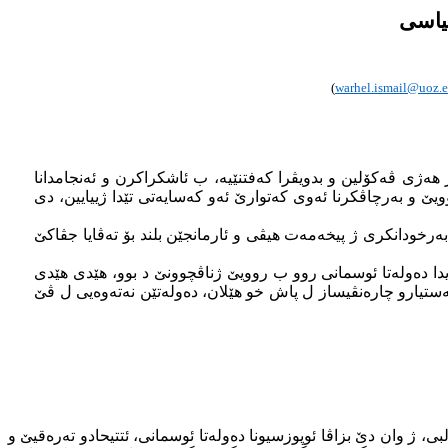
)
warhel.ismail@uoz.e
 هەژی ڤەکۆلین و بدویڤرا کەفتنێیە، ب ئاشکراکرن و ئەنجامدانا
 و بەرچاڤکرنا ئەوی کەتوارێ ئەو کەسایەتی تێدا ژییایین، دی
ەرخودانکری ژ پیخەمەت هیڤی و ئارمانجێن بلند بۆ تەڤایا جڤاکێ
ا دەولەتا ئوسمانی روو ب روویێ ژناڤچوونێ د بوو، هێدی هێدی
هەستیارو چارەنڤیساز ل پاش خو هێلان، دەولەتێن نەتەوەیی ل ڤێ
، ژ وان دێ بزاڤا ئوپوزسیونا دەولەتا ئوسمانی، ئتتیحادو تەرەقیێ و