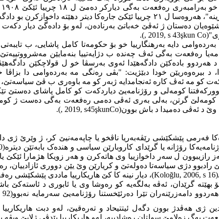
)،
توهمەتان رەد دکەت و دبێژیت"من چ کارێن هەڤدژ دگەل یاسایێ نەکرینە"، هەروەسا ل ١
ێوەیان دەستان ژ ئەڤێ خەباتێ بەرنادەن، لەو بۆ دادەگێ دیار دکەت ک
ی"(
Co
şkun
, 2019, s 43
)
.
دەوامی دایە به‌رهنگارییا خو بۆ حکومەتا کامل پاشایی، ب تایبەتی 
ه‌یا رەفعەت بەگی ئەڤ چەندە ب دژایەتییا بنەمایێن مەشرووتییەتێ و
، د بیرەوەریێن خودا دبێژیت: "بڤی رەنگی مە بەردەوامی دا بزاڤا 
ردکەت کو مە ئەڤ کارە ئەنجامدایە ژبەر کو مە باوەری ب ڤێ سیاسەت
کەفتنا کومەلی و رۆژنامه‌یێ دیاردکەت کو کامل پاشای دەستێ تێکڤەد
 وێ د ئەڤی دەمیدا د باش بوون(
Co
şkun
, 2019, s45
).
 رەفعەت بەگی ل رێکەفتی ١٢چرییا دووێ ١٩٠٨ داخوازەکا فەرمی پێشکێشی رێڤەبەریا ناڤخو یا چاپە
نامه‌یەکا رۆژانە یا گرێدای کاروبارێن سیاسی و هندەک بابەتێن دیتره‌
(
0
نێ رادبوو دژی سیاسەتا دەولەتێ و کریارێن وێ یێن دووری ئازادییان،
(
Koloğlu, 2006, s 16
)
، دیار نینە کا کێ هاریکارییا ماددی پێشکێشی رەف
هێتە گرێدان، ئەڤە بەلگەیە کو رەوشا وی یا ئابوری د ئاستەکێ باش
ەردوو دامەزرێنەران تێرا دەرئێخستنا رۆژنامه‌یێ سەرمایە نەبوو
(
s 92
ن ژی هەڤدژ بوون دگەل ئیتتیحاد و تەرەقیێ، لەو دبت هاریکارییا پی
فعەت بەگ زەلامێ سولتان رەشادییە، لەو هاریکارییا پێدڤی ژلایێ ویڤە بۆ 