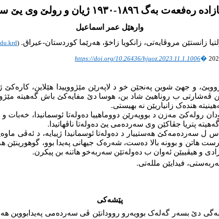
ەفعەت بەگ ١٨٩٦-١٩٣٠ ژیان و رولێ وی یێ سیاسی
وارهێل عمر اسماعیل
تیا زانستێن مروڤایەتى، زانکویا زاخۆ، هەرێما کوردستان-عیراق.
du.krd
(
https://doi.org/
10.26436/hjuoz.2023.11.1.1006
202
�
ویێ، و جهێ شوین پەنجێن خو د لاپەرێن مێژووییدا هێلاین، کارەکێ ژ
 ڤەشارتی ب روناهیێ شاد بن، هوسا دێ مفایەکێ باش گەهیتە مێژوویێ
نیتە هندەک زانیاریێن نە بهیستی.
 رولەکێ مەزن د بوویەرێن دووماهییا دەولەتا ئوسمانیدا، خەبات و ب
ەهیتە پتریا جڤاکێن وی سەردەمی یێ دەولەتا ناڤهاتیدا.
 سەردەمەکێ هەستییار د دەولەتا ئوسمانیدا ژییایە، د ئەڤی ماوەید
رست هاتن و بوونە بالا دەست، شەرەک جیهانی پەیدا بوو، گوهورینێن 
زادی و هیڤییێن ئەوان ب دەولەتێن سەربەخو هاتنە بن پیکرن.
سەربەستی،
فیدایێن مللەتی.
پێشەکی
ت بەگی دێ بسەر گەلەک بوویەرو روودانێن ڤی سەردەمی پەیدابووین هەلبی