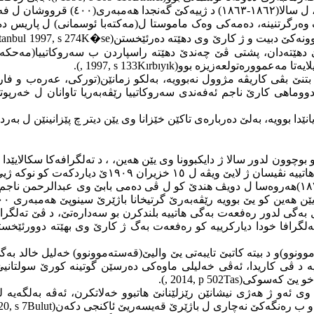
)، ل سالا(١٨٦٢-١٨٦٣) د ژی
وونەکێ دبیت و ژ کارێ وی دهێتە دەرئێخستن(
K�se
stanbul 1997, s 274
 دهێتەدان، پشتی ڤێ چەندێ دهێتە راسپاردن ب سەروکاتییا(مەحکەما 
لایەتا مەعموورەتولعەزیزە بوو(
Kırbıyık
, 1997, s 133
).
نێ بڤی کاریڤە مژوول نەبوویە، بەلکو زمانێن(تورکی، عەرەب و فارسی
ایێ ویڤە ل ١٥ خزیران ١٩٠٩ێ دیاردکەت کو نوکە ژیێ من ٤٠ سالە(
سالا ژ دایکبوونا رەفعەت بەگی دکەڤیتە دەوروبەرێن سالێن(١٨٦٩-١٨٧٠)هەروەسا ل دویڤ هندێ کو ل ڤی
ەین کو یێ بوویە رێڤەبەرێ گرتیخانا باژێرێ سینوپێ هەمبەری ١٥٠٠ قرووشان(
یا موتەسەرفێ سینوپێ فازل بەگی لدور رەفعەت بەگی هاتییە بلندکرن بو سەدارەتێ
 تەلگرافا خودا دیارکرییە کو رەفعەت بەگ ژ کارێ وی بهێتە دوورئێخس
و)و د بیتە کاتبێ تایبەتی یێ والیێ(قەستەموونوو) خەلیل خالد بەگی،
خستنا رەفعەت بەگی ژ پوستێ وی، و هەتا ٤ خزیرانا ١٨٩٦ مایە د ڤی کاریدا، ئەڤی خەلیلی ماوەکی
ێ خو یێ کەسوکی(
Tas
, 2014, p 502
).
ی ئەو ژ هەژی نیشانێن رێزلێنانێ هاتبوو خەلاتکرن، ئەڤە بەلگەیە 
20, s 7
Bulut