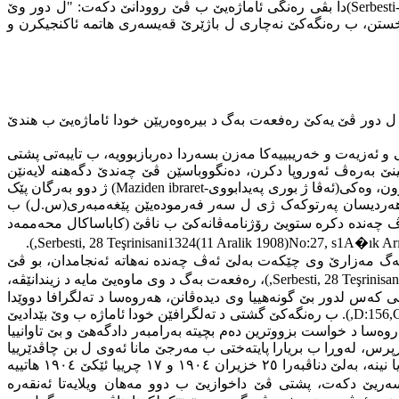
Serbesti
)دا بڤی رەنگی ئاماژەیێ ب ڤێ روودانێ دکەت: "ل دور وێ
خستن، ب رەنگەکێ نەچاری ل باژێرێ قەیسەری هاتمە ئاکنجیکرن و
، ل دور ڤێ یەکێ رەفعەت بەگ د بیرەوەریێن خودا ئاماژەیێ ب هندێ
و ئەزیەت و خەریبییەکا مەزن بسەردا دەربازبوویە، ب تایبەتی پشتی
ێ بەرەڤ ئەوروپا دکرن، دەنگووباسێن ڤێ چەندێ دگەهنە لایەنێن
ن، وەکی(ئەڤا ژ بوری پەیدابووی-
Maziden ibraret
) ژ دوو بەرگان پێک
 هەردیسان پەرتوکەک ژی ل سەر فەرمودەیێن پێغەمبەری(س.ل) ب
 چەندە دکرە ستویێ رۆژنامەڤانه‌كێ ب ناڤێ (کاباساکال محەممەد
).
,Serbesti, 28 Teşrinisani1324(11 Aralik 1908)No:27, s1
A�ık Ar
 بەگ مەزارێ وی چێکەت بەلێ ئەڤ چەندە نەهاتە ئەنجامدان، بو ڤێ
,Serbesti, 28 Teşrinis
)، رەفعەت بەگ د وی ماوەیێ مایە د زیندانێڤە،
ی کەس لدور بێ گونەهییا وی دیدەڤانن، هەروەسا د تەلگرافا دووێدا
,D:156,
). ب رەنگەکێ گشتی د تەلگرافێن خودا ئاماژە ب وێ بێدادیێ
وەسا د خواست بزووترین دەم بچیتە بەرامبەر دادگەهێ و بێ تاوانییا
پرس، لەوڕا ب بریارا پایتەختی ب مەرجێ مانا ئەوی ل بن چاڤدێرییا
)، ب دروستی دەمێ هاتییە ئازادکرنا وى خویا نینە، بەلێ دناڤبەرا ٢٥ خزیران ١٩٠٤ و ١٧ چرییا ئێکێ ١٩٠٤ هاتییە
ەریێ دکەت، پشتی ڤێ داخوازیێ ب دوو مەهان ویلایەتا ئەنقەرە