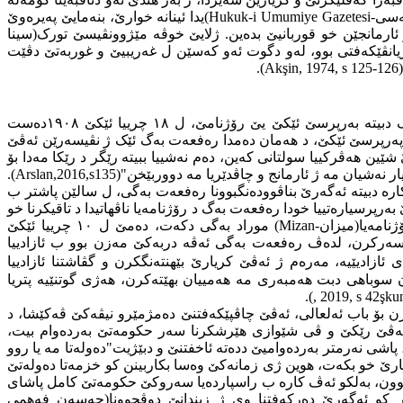
Hukuk-i Umumiye Gazetesi-
)یدا ئینانە خوارێ، بنەمایێ په‌یره‌وێ
ئارمانجێن خو قوربانیێ بدەین. ژلایێ خوڤە مێژوونڤیسێ تورک(سینا
یانڤێکەفتی بوو، لەو دگوت ئەو کەسێن ل غەریبیێ و غوربەتێ دڤێت
.
)
Akşin, 1974, s 125-126
(
رۆژناما( حقوق عمومیە گازەتەسی) نەجیب نادر بەگ بوو، پشتی ئەڤی کەسی مەولانازادە رەفعەت بەگ دبیتە بەرپرسێ ئێکێ یێ رۆژنامێ، ل ١٨ چرییا ئێکێ ١٩٠٨دەست
پەرپرسێ ئێکێ،
د هەمان دەمدا رەفعەت بەگ ئێک ژ نڤیسەرێن ئەڤێ
ێین هەڤرکییا سولتانی کەین، دەم نەشییا ببیتە رێگر د رێکا مەدا بۆ
ر نەشیان مە ژ ئارمانج و چاڤدێریا مە دووربێخن
"(
Arslan,2016,s135
).
ە دبیتە ئەگەرێ بناڤوودەنگبوونا رەفعەت بەگی،
ل سالێن پاشتر ب
 دەست بکارێ خو دکەت، د ماوێ بەرپرسیارەتییا خودا رەفعەت بەگ د رۆژنامه‌یا ناڤهاتیدا د تاقیکرنا خو
امه‌یا(میزان
Mizan-
) موراد بەگی دکەت، دەمێ ل ١٠ چرییا ئێکێ
ەستەسەرکرن، لدەڤ رەفعەت بەگی ئەڤە دربەکێ مەزن بوو ب ئازادییا
ازادیێیە، مەرەم ژ ئەڤێ کریارێ بێهنتەنگکرن و گڤاشتنا ئازادییا
 سوباهی دبت هەمبەری مە هەمییان بهێتەکرن، هەژی گوتنێیە پتریا
).
, 2019, s 42
şku
ڤالەکێ وی یێ دیتر هاتنە داخوازکرن بۆ باب ئەلعالی، ئەڤێ چاڤپێکەفتنێ دەمژمێرو نیڤەکێ ڤەکێشا، د
ەڤێ رێکێ و ڤی شێوازی هێرشکرنا سەر حکومەتێ بەردەوام بیت،
اشی نەرمتر بەردەوامیێ ددەتە ئاخفتنێ و دبێژیت"دەولەتا مە یا روو
کارێ خو بکەت، هوین ژی زمانەکێ وەسا بکاربینن کو خزمەتا دەولەتێ
 ئەنجام نەدابوون، بەلکو ئەڤ کارە ب راسپاردەیا سەروکێ حکومەتێ کامل پاشای
کر کو ئەگەرێ دەرکەفتنا وی ژ زیندانێ دوڤچوونا(حەسەن فەهمی