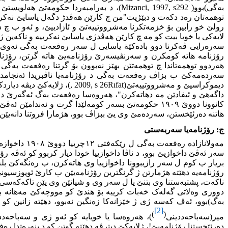
بەگی)بوو(
Mizanci, 1997, s292
رولێ خو رابین بۆ خزمەتکرنا مەشرووتییەتێ و ئازادییێ، و ئەو ب چ ش
لایەکی یا خویا بیت کو مە چ کارێن هەڤدژی یاسایێ نەکرییە و ناکەین ژ
سەرەرایی ڤەکرنا دوو بادەکێة یاسایی ل سەر رەفعەت بەگی ئەوی بەر
رۆژنامه‌ هاتە کومکرن و سەرنڤیسەرێ رۆژنامه‌یێ هاتە گرتن، رۆژنام
سەردەمەکێ ب بزاڤ رەفعەت بەگی د رۆژنامه‌یا ناڤبریدا ئەنجامدا
دیموکراسیێ و مەشرووتییەتێ(
Rıfat
, 2009, s 26
)، ژلایەکێ دیڤە دیا
داگەهێ و ئیفادێن مە دهاتەکرن"، هەروەسا رەفعەت بەگ ئەگەرێ دوور
هاتنە دەرئێخستن، سەردەمێ وی یێ ببزاڤ بوو، هژمارا فروتنا دانەیێن
ج: رۆژنامه‌یا سەربەستی
مەولانازادە
سەر ئەڤێ داخوازیێ بوو، د ناڤا داخوازییا خودا دیار کربوو کو ئەڤە رۆژ
رۆژنامه‌یە دهێتە هژمارتن ژ گرنگترین رۆژنامه‌یێن ب کارێ ئوپوزسیو
ناكه‌ت، پشتبەستنا وی بتنێ یا ل سەر وی و شیانێن وی یێن تاکەکەسی
دووری وەلاتی گەلەک خەبات کرییە بۆ هندێ کو مووچەکێ مەهانە بۆ ب
بەگ)بوو، ئەڤ کەسە ژی ژ خێزانەکا زەنگین نەبوو، دهێتە زانین کو ه
[2]
)
)
میر(سەباحەددینی
(
، هەروەسا یا خویایە کو ئەو ژی و سەباحەددی
دەرئێخستنا رۆژنامه‌یێ!، ژلایەکێ دیترڤە دهێتە گوتن کو د بنەرەتدا رە