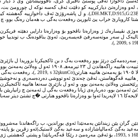
 کەسێ داخوازا ئەڤی پوستێ ناڤبری کری، ناڤوونیشانێن وی د دیار 
، لەو وەزارەتێ دیارکرییە کو دڤێت ئەڤ کەسە نوکە ل چورومێ بت، 
,DH.MKT,D:915,G:23
). و ل پاشەرۆژێ ئەڤ داخوازییه‌ گه‌هشته‌ ك
هێشتا کاروبارێ خراب یێ ئابوریێ رەفعەت بەگی ب هەمان رەنگ بوو، چ
ەگی هات ئه‌وژى نڤیساره‌ك ژ وەزارەتا ناڤخوو بۆ وەزارەتا دارایی دهێت
ەک ل سەر موتەسەرفێ قەیسەریێ، ئەوێ بناڤودەنگ ب توندییا خو، ت
).
, 2009, s 19
کا کەنگی ئەو هاتییە دوورئێخستن بو یەمەنێ، بەلێ ل دەمێ
, 2019, s 32
şkun
Co
 دیتر هاتییە ڤەگوهاستن، ئەڤێ چەندێ ئەو تووشی دەردەسەری و نەخوشیێ
رئێخستن وەلاتێ یەمەنێ بوو، و ئەو ل باژێرێ سەنعا هاتییە ئاکنجیکرن
ئەو ل وەلاتێ ئەمەنێ بوو، دەربارەی ژیانا رەفعەت بەگی ل ئەمەنێ چ زانیار
ڤخوو هنارتی
�
چ تشتێ دیتر سه‌با
ەلا بەگ، سەعید بەگێ کەمالپاشازادە و سەعید بەگێ لاستیک)ئەو زڤرین بۆ
1993, s 16