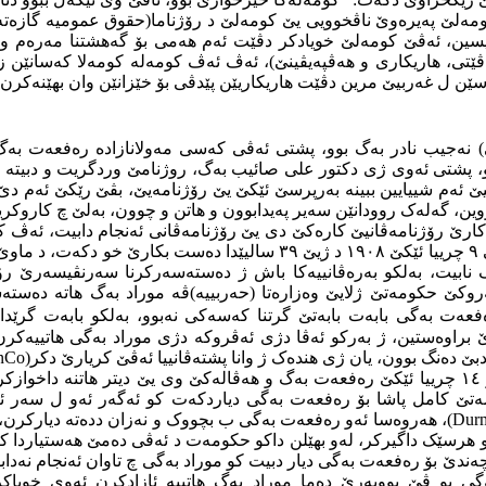
نڤیسین، ئەڤێ کومەلێ خویادکر دڤێت ئەم هەمی بۆ گەهشتنا مەرەم و 
ڤێتی، هاریکاری و هەڤپەیڤینێ)، ئەڤ ئەڤ کومەلە کومەلا کەسانێن ز
ەسێن ل غەربیێ مرین دڤێت هاریکاریێن پێدڤی بۆ خێزانێن وان بهێنەکرن
پشتی ئەوی ژی دکتور علی صائیب بەگ، روژنامێ وردگریت و دبیتە 
 ئەم شییایین ببینە بەرپرسێ ئێکێ یێ رۆژنامه‌یێ، بڤێ رێکێ ئەم دێ ش
وین، گەلەک روودانێن سەیر پەیدابوون و هاتن و چوون، بەلێ چ کاروکریا
رێ رۆژنامەڤانیێ کارەکێ دی یێ رۆژنامەڤانی ئەنجام دابیت، ئەڤ کار
)، بڤی رەنگی ل رێکەفتی ٩ چرییا ئێکێ ١٩٠٨ د ژیێ ٣٩ سالیێدا
نگ نابیت، بەلکو بەرەڤانییەکا باش ژ دەستەسەرکرنا سەرنڤیسەرێ رۆژن
ا سەروکێ حکومەتێ ژلایێ وەزارەتا (حەربییه‌)ڤە موراد بەگ هاتە د
ەت بەگی بابەت بابەتێ گرتنا کەسەکی نەبوو، بەلکو بابەت گرێدای ئ
براوەستین، ژ بەرکو ئەڤا دژی ئەڤروکە دژی موراد به‌گی هاتییەکرن
 دەنگ بوون، یان ژی هندەک ژ وانا پشتەڤانییا ئەڤێ کریارێ دکر(
Co
n
ئەڤی هەلویستێ رۆژنامه‌یێ سەرنجا حکومەتێ بۆ لایێ خو کێشا، لەو ١٤ چرییا ئێکێ رەفعەت بەگ و هە
تێ کامل پاشا بۆ رەفعەت بەگی دیاردکەت کو ئەگەر ئەو ل سەر ئ
Durm
)، هەروەسا ئەو رەفعەت بەگی ب بچووک و نەزان ددەتە دیارکرن، پ
 و هرسێک داگیرکر، لەو بهێلن داکو حکومەت د ئەڤی دەمێ هەستیاردا 
تە ئازادکرن، پشتی ڤێ چەندێ بۆ رەفعەت بەگی دیار دبیت کو موراد بەگی چ تاوان
گی بو ڤێ بوویەرێ دەما موراد بەگ هاتییە ئازادکرن ئەوی خویا