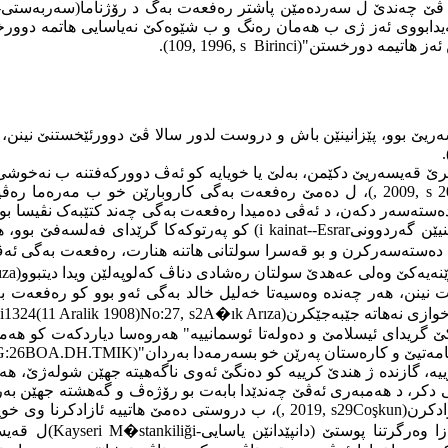
ر ڤێ چەندێ ل سەردەمێن پاشتر رەفعەت بەگ د رۆژناما(سەربەستی
-
پەیدابووی ئەز ژی ب هەمان رەنگ و ب شێوەکێ نەیاسایی هاتمە دوور
).
109
, 1996, s
Birinci
سەریێ بوو، پێزانینێن باش و دروست لدور سالا ڤێ دوورئێخستنێ نینن
)
ێرێ قەیسەریێ دکێمن، بەلێ یا خویایە کو ئەڤ دوورکەفتنە ب نەخوشی 
, 2009, s 2
)، ل دەمێ رەفعەت بەگی کاروبارێن خو ب مەرەما رەڤین
دەستەسەر دکەن، د ئەڤی دەمیدا رەفعەت بەگی چەند کتێبەک نڤیسا بوو
نیێن گەردوونی
Esrar
-
i kainat-
) كو پەرتوکەکا گرێدای فەلسەفێ بوو،
 دەستەسەرکرن و بو قەسرا سولتانی هاتنە هنارت، رەفعەت بەگی ئەڤ
ıza
ه‌ست نینن، هەر چەندە وەسیەتا خەلیل خالد بەگی ئەو بوو کو رەفعەت
خوازی نەهاتە جێبەجێکرن(
A�ık Arıza
ani1324(11 Aralik 1908)No:27, s2
سەکێ گریدای ئیسلامێ و دەولەتا ئوسمانییە" هەروەسا دیاردکەت کو هەم
مەتیێ و کارەستان پەرێن خو بسەرمەدا بەردان"(
BOA.DH.TMIK
G:26
رییە، گازندە ژ هندێ کرییە کو دەنگێ ئەوی ناگەهیتە جهێن شولەژێ، هەر
کی دکر، د هەمبەری ئەڤێ چەندێدا بابەت بو رۆژەڤ و گەهشتە جهێن بەر
ادکرن(
Coşkun
, 2019, s29
 وەرگرتنا پوستێ (دانپێدانێن یاسایی
Kayseri M�stankiliği-
)ل قەیس