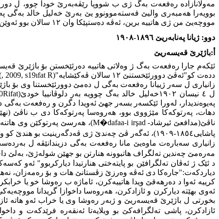
مەولانازادە رەفعەت بەگ ژی ب شووپا رێڤەبەرێ خودا چوو، ل دو
بوویەرا هەمبەری والیێ قەستەموونوو یێ بەرێ خەلیل خالد بەگی 
مووچەیێ من ژی هاتییە برین، ئەڤە دەستپێکا وان ١٢ سالان بوو ئەوێن ئەز هاتیمە دورخستن"(
دوو: ژیانا پەنابەریێ ١٨٩٦-١٩٠٨
أ:باژێرێ قەیسەریێ
ئێکەم جارا رەفعەت بەگ ژ وەلاتی هاتییە دەرئێخستن بۆ باژێرێ قەی
ددەت کو"ئەڤێ دوورئێخستنێ ١٢ سالان ڤەکێشایە"(
R
ıfat
, 2009, s19
.
زانیاری ل سەر ژییانا رەفعەت بەگی ل ده‌مێ دوورئێخستنا وی بۆ باژ
ل ٤ نیسان ١٩٠٢خەلیل خالد بەگ چوویە بەر دلوڤانییا خودێ(
Rifat
0
پەیوەندیدار، لەورا ئێکسەر بسەر جهێ ئەویدا دگرن و رەفعەت بەگی 
دهات، پەرتوکەکا مێژووی بوو، هەروەسا پەرتوکەکا دی ب ناڤێ (
نهێ
ناڤێ(مدافعێ ئیرشاد-
M�dafaa-i irşad
)، هەرسێ پەرتوکێن وی هاتنە
پاشایی١٨٥٤-١٩٠٩)، ئەگەر ڤێ چەندێ ژی ڤەدگەرینیت بو هندێ کو وێنەیەکێ وەلی عەهدێ سولتان رەشادی دناڤ کەلوپەلێن ویدا دیتبوو(
زانیاری سه‌باره‌ت ماوەیێ مانا رەفعەت بەگی دزیندانێڤە ل به‌رد
مەرەمێ چەندین تەلگراف هاتبوونە هنارتن بو جهێن شولەژێ، بەلێ دا
د ئێک ژ ئەڤان تەلگرافێن بو پایتەختی هنارتیدا دیارکربوو" ئەو کە
دیاردکەت:"جارەکا دی ئەڤە وەرزێ زڤستانێ هات و بۆ رەمەزان، نەها
کرییە ئەوا د دەرهەقێ ویدا هاتییەکرن، ئاماژە ب رەوشا خو یا خرابک
ئەوی بهێتە دیارکرن و ئازادکرن، هەروەسا داخوازا گریدانا مووچەیە
بخورتی ل باژێرێ قەیسەریێ و ژبەر رەوشا وی یا خراب ئەو هاته‌ ئاز
ئازادکرن، پاشی تەلگرافەکێ بو ویلایەتا ئەنقەرە فرێدکەت و داخوازا