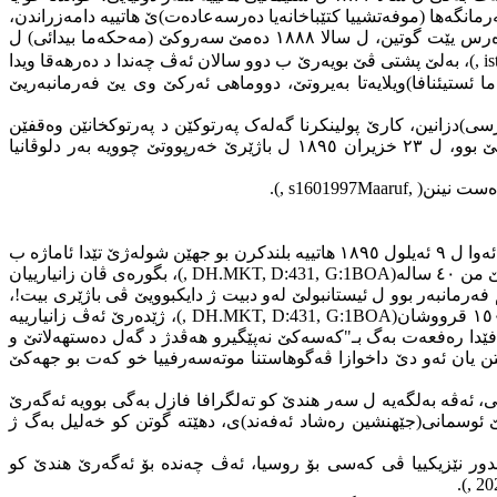
یەکێ گەنجدا هەمبەری(٤٠٠) قرووشان ل فەرمانگەها (موفەتشییا کتێباخانەیا دەرسەعادەت)ێ هاتییە دامەزراندن،
ب درێژاهییا ژیانا خو یا فەرمانبەریێ ل جهێن جودا جودا گەلەک ئەرک وەرگرتنینە، دەمەکی وەک ماموستا ل(مەکتەبا ئوسمانی) ل پاریس دەرس یێت گوتین، ل سالا ١٨٨٨ دەمێ سەروکێ (مەحکەما بیدائی) ل
, i
)، بەلێ پشتی ڤێ بویەرێ ب دوو سالان ئەڤ چەندا د دەرهەقا ویدا
ئستیئنافا)ویلایەتا بەیروتێ، دووماهی ئەرکێ وی یێ فەرمانبەریێ
)دزانین، کارێ پولینکرنا گەلەک پەرتوکێن د پەرتوکخانێن وەقفێن
ئیستابولێدا ئەنجامدایە، هەروەسا ئەو وەک شاعر ژی دهاتە نیاسین، دووماهی کارێ ناجم ئەفەندی سەروکاتییا رێڤەبەریا تاوانان ل خەرپوتێ بوو، ل ٢٣ خزیران ١٨٩٥ ل باژێرێ خەرپووتێ چوویە بەر دلوڤانیا
).
, s160
1997
Maaruf,
سال و جهێ ژ دایکبوونا رەفعەت بەگی ب دروستی دیار نینە، بەلێ دوو بوچوون لدور سالا ژ دایکبوونا وی یێن هەین، ، د تەلگرافەکا سکالایێدا ئەوا ل ٩ ئەیلول ١٨٩٥ هاتییە بلندکرن بو جهێن شولەژێ تێدا ئاماژە ب
BOA
, DH.MKT, D:431, G:1
)، بگورەی ڤان زانیارییان
 دەمی بابێ وی عبدالرحمن ناجم فەرمانبەر بوو ل ئیستانبولێ لەو دبیت ژ دایکبوویێ ڤی باژێری بیت!،
BOA
, DH.MKT, D:431, G:1
)، ژێدەرێ ئەڤ زانیارییە
، د ڤێ تەلگرافێدا رەفعەت بەگ بـ"کەسەکێ نەپێگیرو هەڤدژ د گەل دەستهەلاتێ و
تن یان ئەو دێ داخوازا ڤەگوهاستنا موتەسەرفییا خو کەت بو جهەکێ
 ئەڤە بەلگەیه‌ ل سەر هندێ کو تەلگرافا فازل بەگی بوویە ئەگەرێ
 دەرسێن گوتینە کورێ سولتانیێ ئوسمانی(جێهنشین رەشاد ئەفەند)ی، دهێتە گوتن کو خەلیل بەگ ژ
لدور نێزیکییا ڤی کەسی بۆ روسیا، ئەڤ چەندە بۆ ئەگەرێ هندێ کو
).
, 20