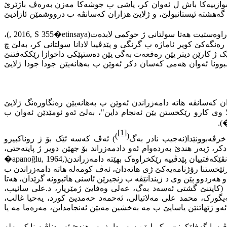
ێشوازییەکا باش ل ئەوان کر، پاشی ب جوشەکا مەزن بەرەڤ باژێرێ
١٩ ب گەمییەکا شاهێ مسرێ خدێوی کاروانێ ئەوان گەهشتە ئیستانبولێ، و ژلایێ هزاران کەسانڤە ب درووشمێن ئازادیێ
ەراوەستیت هەتا سولتانی ژ حوکمی لابدەت(
�etinsaya
, 2016, S 355
)،
گەکێ کویر ئاماژە ب گرنگی و پێدڤییا لادانا سولتانی کر، بەلێ چ
ک ژ کارێن دیتر یێن رەفعەت بەگی یێن دەستپێکی داخوازا رێککەفتنێ
تەعاوون تەرەقی(سه‌یید عەبدولقادر نەهری١٨٥١-١٩٢٥) کوم دبیت، داخوازا کومبوونا ئەوان هەمی کەسان دکر ئەوێن ب بەهانەیێن جودا جودا ژلایێ
ن کەسانڤە هاتە دامەزراندن ئەوێن ب بەهانەیێن رەنگاورەنگ ژلایێ
لا وی کارو رێکخستن یێن ئەنجام داین"، بەلێ ئەو ئومێدێن ئەوان ب
).
�
[1]
)
)
(
ئەڤ کەسە ئێک بۆ ژ روناکبیرو
 ژبەر هندێ بەردەوام ئەو دادمەزراند بۆ جهێن دویر ژ پایتەختی،
ڤێکەفتییان پێدڤییە رێکخراوەک بهێتە دامەزراندن(
�apanoğlu, 1964,
دەرئێخستنا رۆژنامەیه‌کێ ژی هاتەدان، ئەڤ کومەلە هاتە دامەزراندن ب
دوو پێن وی د زیندانێڤە ب زنجیرێن ئاسنی هاتبوونە گرێدان، هەتا
: (کاپتنێ گشتی ئەسەد بەگ، عەلی وەفایێ ژمێریار، د.علی سائیب،
رک، محمد علی مەلاتیالی، ئەحمەد حەمدیێ کورد، یەحیا غالب،
و ژێهاتنێن یاسایێ ب مە بەخشین مەیێن ئەنجامداین، مەرەما مە یا
ەرا گەفلێکرنێ و کریارێن سەیردا، ژ بەر هندێ ئەو دناڤبەینا کومەلە