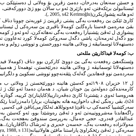
و حسێن سەنعان بەدرخان، دەمێ زڤرین بۆ وەلاتی ل دەستپێکێ ب گە
ئەو هاتنە پێشوازیکرن(
Kerimoğlu
, 2005, s42
).
کارێ ئێکێ یێ رەفعەت بەگی پشتی زڤرینێ ژ غوربەتێ چوونا دناڤ کومە
بڤێ مەرەمێ قەستا بارەگایێ کومەلا ناڤبری یێ سەرەکی ل ئیستانبول
پیشوازی ل ئەڤێ پێشنیارا رەفعەت بەگی نەهاتەکرن، لەو ئەو ژ کومەل
دەستهەلاتا ئوسمانیڤە ژ وەلاتی هاتینە دوورخستن و تووشی زولم و نە
ب:
کومەلا فیداکاریێن مللەتی
وێستگەهێ رەفعەت بەگی یێ دووێ کارکرن بوو دناڤ (کومەلا فیداک
دەستهەلاتا ئوسمانیڤە ژ وەلاتی هاتینە دەرئێخستن، توهمەتا ژ هەمی
سەردەمێ نوو ڤەهاندین گەلەک پێڤەنەچوو تووشی نسکویێ و دلگرانیێ 
ل ١٢ خزیران ١٩٠٨ئەو کەسێن هاتینە دوورئێخستن ژ وەلاتی ب مەرەما هەڤنیاسینێ ل مەیدانا سولتان ئەحمەدی کومبوون، د ئەڤێ خرڤەبوونێدا(نەجیب نادر بەگ
کارمەندەکێ دەولەتێ یێ خودان شیان، د هەمان دەمدا ئەو ئێک ژ ئە
هەروەسا ئەوی د پێشتردا کارێ دەڤەردارییا(کایاپنار)ێ کرییە،
گوتارەک
s24
)، بڤی رەنگی ئەڤ داخوازییە هاتە بجهئینان، بریارا دامەزراندنا ر
سەرکێشییا کەسەکی ب ناڤێ(عەونوللاهـ ئەلکازمی)ناڤێ ڤی کەسی یێ د
راگەهاندنا مەشرووتییەتێ ئەو د ئەڤێ رەوشێدا بوو، ئەو کەسێن بە
عبدالقادر قەدری، حجی جەمال، بەرپرسێ سندوقێ بەهجەت بەگ، ئ
مەولانزادە رەفعەت بەگ، حەسەن خەیری و ئەرشاک داگاڤاریان)...هتد
سەرەکی ژ ئەڤێ رێخکراوێ پاراستنا مافێن هاولاتییانە(
a, 1988, s 131
مێژوونڤیسێ تورک(تارق زەفەر ئوزتونا) ب ئەڤی رەنگی بەحسێ ئەڤ